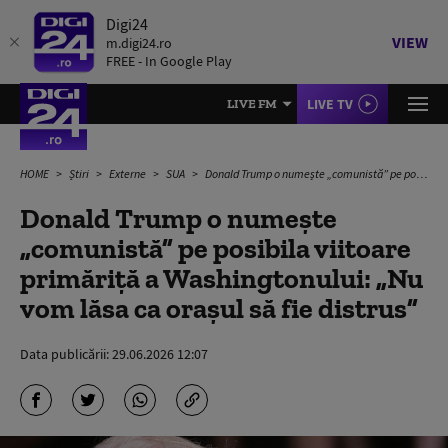
Digi24
VIEW
m.digi24.ro
FREE - In Google Play
LIVE TV
LIVE FM
HOME
Știri
Externe
SUA
Donald Trump o numește „comunistă” pe posibila viitoare primăriță a Washingtonului: „Nu vom lăsa ca oraşul să fie distrus”
Donald Trump o numește
„comunistă” pe posibila viitoare
primăriță a Washingtonului: „Nu
vom lăsa ca oraşul să fie distrus”
Data publicării:
29.06.2026 12:07