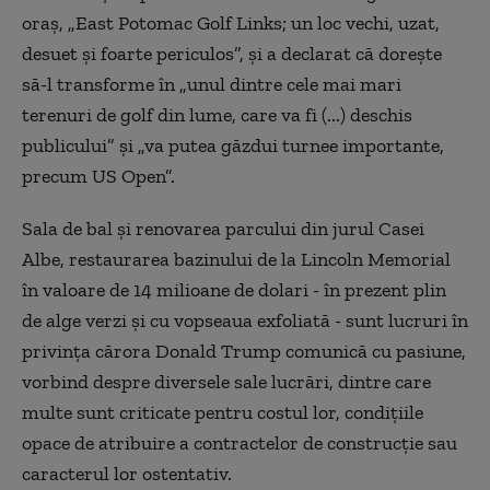
oraş, „East Potomac Golf Links; un loc vechi, uzat,
desuet şi foarte periculos”, şi a declarat că doreşte
să-l transforme în „unul dintre cele mai mari
terenuri de golf din lume, care va fi (...) deschis
publicului” şi „va putea găzdui turnee importante,
precum US Open”.
Sala de bal şi renovarea parcului din jurul Casei
Albe, restaurarea bazinului de la Lincoln Memorial
în valoare de 14 milioane de dolari - în prezent plin
de alge verzi şi cu vopseaua exfoliată - sunt lucruri în
privinţa cărora Donald Trump comunică cu pasiune,
vorbind despre diversele sale lucrări, dintre care
multe sunt criticate pentru costul lor, condiţiile
opace de atribuire a contractelor de construcţie sau
caracterul lor ostentativ.