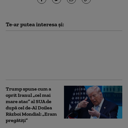
Te-ar putea interesa și:
Premierul Canadei îl
ironizează pe Trump
după o problemă cu
teleprompterul: „Nu
văd acest lucru ca pe o
conspirație”
Trump spune cum a
oprit Iranul „cel mai
mare atac” al SUA de
după cel de-Al Doilea
Război Mondial: „Eram
pregătiți”