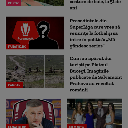
costum de baie, la 51 de
PE ROZ
ani
Președintele din
SuperLiga care vrea să
renunțe la fotbal și să
intre în politică: „Mă
gândesc serios”
FANATIK.RO
Cum au apărut doi
turiști pe Platoul
Bucegi. Imaginile
publicate de Salvamont
Prahova au revoltat
CANCAN
românii
FANATIK.RO
FILM NOW