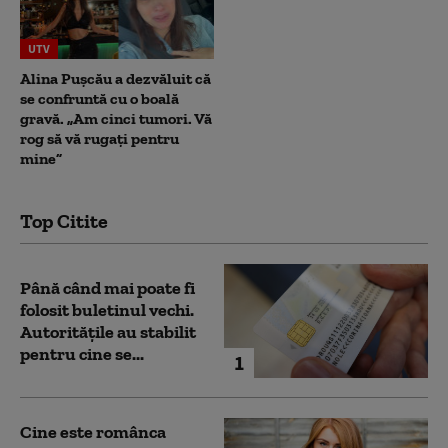
UTV
Alina Pușcău a dezvăluit că
se confruntă cu o boală
gravă. „Am cinci tumori. Vă
rog să vă rugați pentru
mine”
Top Citite
Până când mai poate fi
folosit buletinul vechi.
Autoritățile au stabilit
pentru cine se...
1
Cine este românca