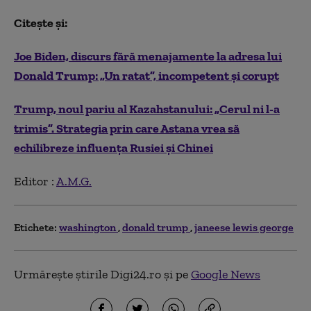
Citește și:
Joe Biden, discurs fără menajamente la adresa lui
Donald Trump: „Un ratat”, incompetent și corupt
Trump, noul pariu al Kazahstanului: „Cerul ni l-a
trimis”. Strategia prin care Astana vrea să
echilibreze influența Rusiei și Chinei
Editor :
A.M.G.
Etichete:
washington
donald trump
janeese lewis george
Urmărește știrile Digi24.ro și pe
Google News