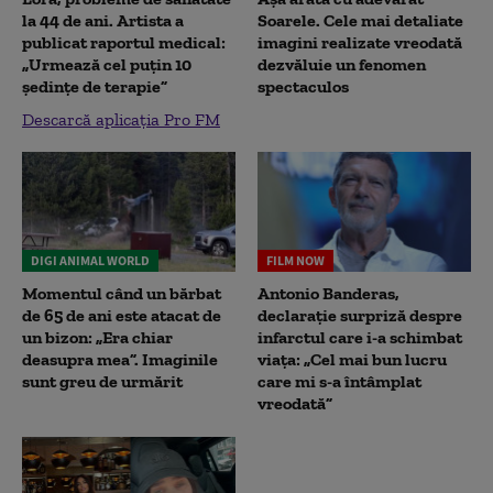
la 44 de ani. Artista a
Soarele. Cele mai detaliate
publicat raportul medical:
imagini realizate vreodată
„Urmează cel puțin 10
dezvăluie un fenomen
ședințe de terapie”
spectaculos
Descarcă aplicația Pro FM
DIGI ANIMAL WORLD
FILM NOW
Momentul când un bărbat
Antonio Banderas,
de 65 de ani este atacat de
declarație surpriză despre
un bizon: „Era chiar
infarctul care i-a schimbat
deasupra mea”. Imaginile
viața: „Cel mai bun lucru
sunt greu de urmărit
care mi s-a întâmplat
vreodată”