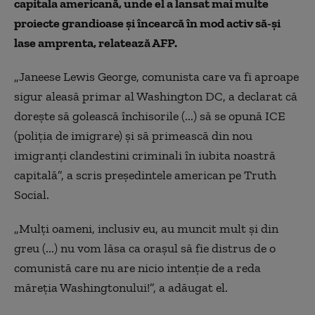
capitala americană, unde el a lansat mai multe
proiecte grandioase şi încearcă în mod activ să-şi
lase amprenta, relatează AFP.
„Janeese Lewis George, comunista care va fi aproape
sigur aleasă primar al Washington DC, a declarat că
doreşte să golească închisorile (...) să se opună ICE
(poliţia de imigrare) şi să primească din nou
imigranţi clandestini criminali în iubita noastră
capitală”, a scris preşedintele american pe Truth
Social.
„Mulţi oameni, inclusiv eu, au muncit mult şi din
greu (...) nu vom lăsa ca oraşul să fie distrus de o
comunistă care nu are nicio intenţie de a reda
măreţia Washingtonului!”, a adăugat el.