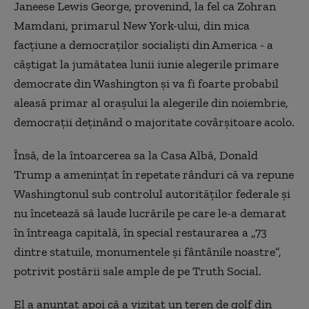
Janeese Lewis George, provenind, la fel ca Zohran
Mamdani, primarul New York-ului, din mica
facţiune a democraţilor socialişti din America - a
câştigat la jumătatea lunii iunie alegerile primare
democrate din Washington şi va fi foarte probabil
aleasă primar al oraşului la alegerile din noiembrie,
democraţii deţinând o majoritate covârşitoare acolo.
Însă, de la întoarcerea sa la Casa Albă, Donald
Trump a ameninţat în repetate rânduri că va repune
Washingtonul sub controlul autorităţilor federale şi
nu încetează să laude lucrările pe care le-a demarat
în întreaga capitală, în special restaurarea a „73
dintre statuile, monumentele şi fântânile noastre”,
potrivit postării sale ample de pe Truth Social.
El a anunţat apoi că a vizitat un teren de golf din