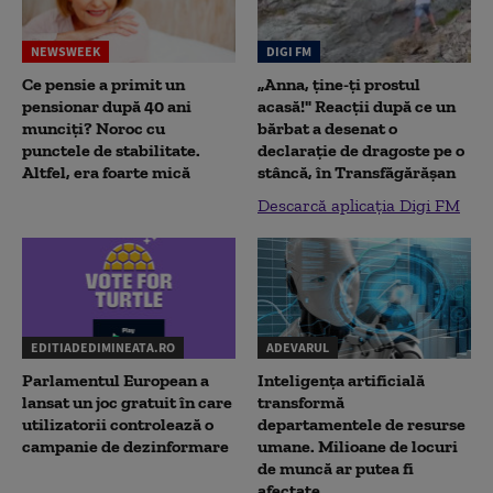
NEWSWEEK
DIGI FM
Ce pensie a primit un
„Anna, ţine-ţi prostul
pensionar după 40 ani
acasă!" Reacţii după ce un
munciți? Noroc cu
bărbat a desenat o
punctele de stabilitate.
declaraţie de dragoste pe o
Altfel, era foarte mică
stâncă, în Transfăgărăşan
Descarcă aplicația Digi FM
EDITIADEDIMINEATA.RO
ADEVARUL
Parlamentul European a
Inteligența artificială
lansat un joc gratuit în care
transformă
utilizatorii controlează o
departamentele de resurse
campanie de dezinformare
umane. Milioane de locuri
de muncă ar putea fi
afectate