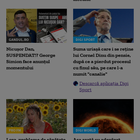
GANDUL.RO
DIGI SPORT
Nicușor Dan,
Suma uriașă care i se reține
SUSPENDAT!? George
lui Cornel Dinu din pensie,
Simion face anunțul
după ce a pierdut procesul
momentului
cu finul său, pe care l-a
numit "canalie"
Descarcă aplicația Digi
Sport
PRO FM
DIGI WORLD
Lora, probleme de sănătate
Așa arată cu adevărat