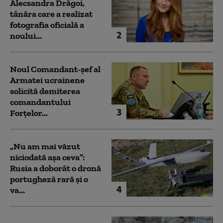
Alecsandra Drăgoi,
tânăra care a realizat
fotografia oficială a
2
noului...
Noul Comandant-șef al
Armatei ucrainene
solicită demiterea
comandantului
3
Forțelor...
„Nu am mai văzut
niciodată așa ceva”:
Rusia a doborât o dronă
portugheză rară și o
4
va...