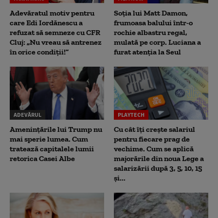
Adevăratul motiv pentru
Soția lui Matt Damon,
care Edi Iordănescu a
frumoasa balului într-o
refuzat să semneze cu CFR
rochie albastru regal,
Cluj: „Nu vreau să antrenez
mulată pe corp. Luciana a
în orice condiții!”
furat atenția la Seul
ADEVĂRUL
PLAYTECH
Amenințările lui Trump nu
Cu cât îți crește salariul
mai sperie lumea. Cum
pentru fiecare prag de
tratează capitalele lumii
vechime. Cum se aplică
retorica Casei Albe
majorările din noua Lege a
salarizării după 3, 5, 10, 15
și...