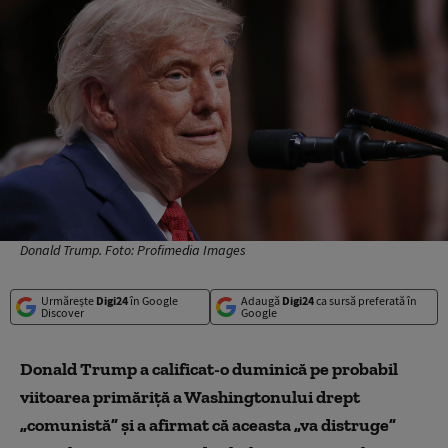
Donald Trump. Foto: Profimedia Images
Urmărește
Digi24
în Google
Adaugă
Digi24
ca sursă preferată în
Discover
Google
Donald Trump a calificat-o duminică pe probabil
viitoarea primăriţă a Washingtonului drept
„comunistă” şi a afirmat că aceasta „va distruge”