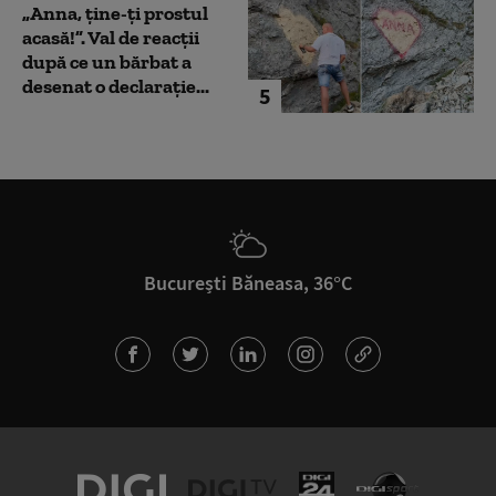
„Anna, ţine-ţi prostul
acasă!”. Val de reacții
după ce un bărbat a
desenat o declarație...
5
București Băneasa, 36°C