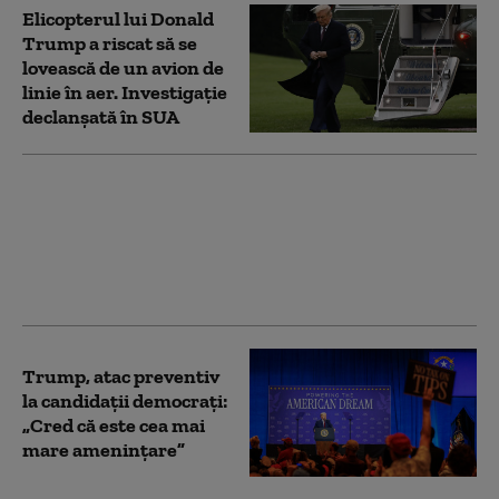
Elicopterul lui Donald
Trump a riscat să se
lovească de un avion de
linie în aer. Investigație
declanșată în SUA
Navele de război
americane care vor fi
botezate „Trump” ar
putea costa sute de
miliarde de dolari
Trump, atac preventiv
la candidații democraţi:
„Cred că este cea mai
mare ameninţare”