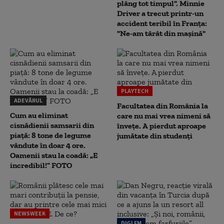
plâng tot timpul". Minnie
Driver a trecut printr-un
accident teribil în Franța:
"Ne-am târât din mașină"
PLAYTECH
ADEVĂRUL
Facultatea din România la
Cum au eliminat
care nu mai vrea nimeni să
cisnădienii samsarii din
înveţe. A pierdut aproape
piață: 8 tone de legume
jumătate din studenţi
vândute în doar 4 ore.
Oamenii stau la coadă: „E
incredibil!” FOTO
NEWSWEEK
DIGI FM