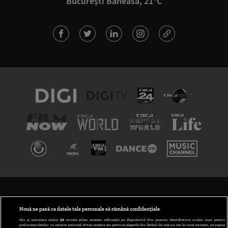
București Băneasa, 21°C
TERMENI ȘI CONDIȚII
POLITICA DE CONFIDENȚIALITATE
Nouă ne pasă ca datele tale personale să rămână confidențiale
Noi și partenerii noștri
30
stocăm și/sau accesăm informații pe dispozitivul dvs., precum identificatorii cookie unici pentru
prelucrarea datelor cu caracter personal. Puteți accepta sau gestiona alegerile dvs. făcând clic mai jos sau în orice moment, pe pagina