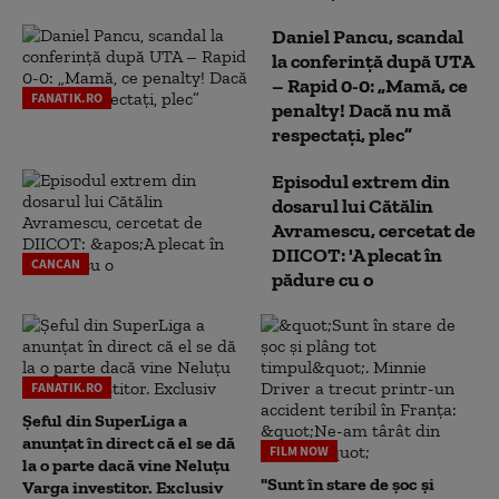
Daniel Pancu, scandal
la conferință după UTA
– Rapid 0-0: „Mamă, ce
FANATIK.RO
penalty! Dacă nu mă
respectați, plec”
Episodul extrem din
dosarul lui Cătălin
Avramescu, cercetat de
DIICOT: 'A plecat în
CANCAN
pădure cu o
FANATIK.RO
Șeful din SuperLiga a
anunțat în direct că el se dă
FILM NOW
la o parte dacă vine Neluțu
"Sunt în stare de șoc și
Varga investitor. Exclusiv