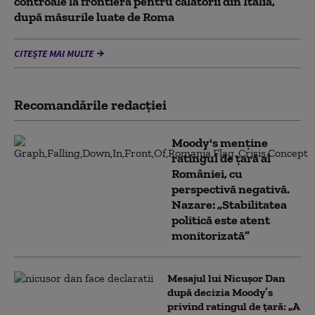
controale la frontieră pentru călătorii din Italia,
după măsurile luate de Roma
CITEȘTE MAI MULTE
Recomandările redacţiei
Moody's menține
ratingul de țară al
României, cu
perspectivă negativă.
Nazare: „Stabilitatea
politică este atent
monitorizată”
Mesajul lui Nicușor Dan
după decizia Moody’s
privind ratingul de țară: „A