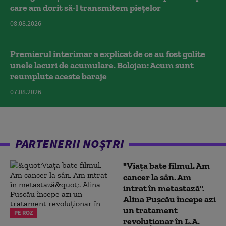
care am dorit să-l transmitem piețelor
08.08.2026
Premierul interimar a explicat de ce au fost golite
unele lacuri de acumulare. Bolojan: Acum sunt
reumplute aceste baraje
07.08.2026
PARTENERII NOȘTRI
"Viața bate filmul. Am
cancer la sân. Am
intrat în metastază".
Alina Pușcău începe azi
un tratament
PE ROZ
revoluționar în L.A.