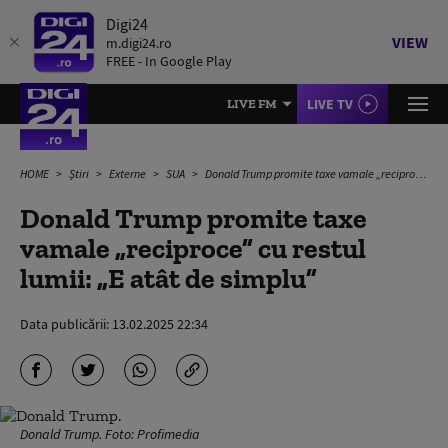
Digi24
VIEW
m.digi24.ro
FREE - In Google Play
LIVE TV
LIVE FM
HOME
Știri
Externe
SUA
Donald Trump promite taxe vamale „reciproce” cu restul lumii: „E atât de simplu”
Donald Trump promite taxe
vamale „reciproce” cu restul
lumii: „E atât de simplu”
Data publicării:
13.02.2025 22:34
Donald Trump. Foto: Profimedia