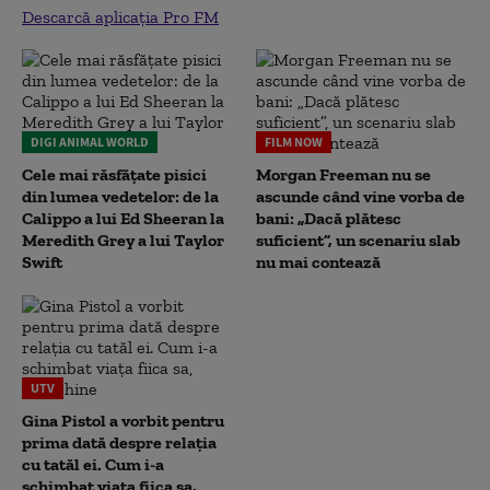
Descarcă aplicația Pro FM
DIGI ANIMAL WORLD
FILM NOW
Cele mai răsfățate pisici
Morgan Freeman nu se
din lumea vedetelor: de la
ascunde când vine vorba de
Calippo a lui Ed Sheeran la
bani: „Dacă plătesc
Meredith Grey a lui Taylor
suficient”, un scenariu slab
Swift
nu mai contează
UTV
Gina Pistol a vorbit pentru
prima dată despre relația
cu tatăl ei. Cum i-a
schimbat viața fiica sa,