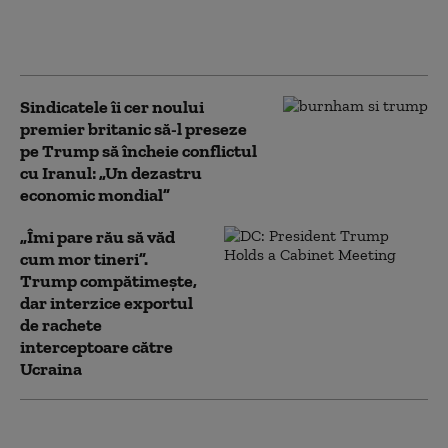
jumătatea mandatului.
Ce speră să obțină: „Va
continua să facă jocuri”
Sindicatele îi cer noului
premier britanic să-l preseze
pe Trump să încheie conflictul
cu Iranul: „Un dezastru
economic mondial”
„Îmi pare rău să văd
cum mor tineri”.
Trump compătimește,
dar interzice exportul
de rachete
interceptoare către
Ucraina
Trump încearcă din nou să limiteze