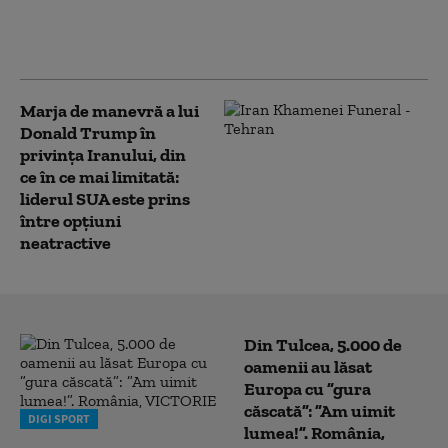
cetățenia prin naștere în SUA, după ce
Curtea Supremă i-a blocat prima
tentativă
Marja de manevră a lui
Donald Trump în
privința Iranului, din
ce în ce mai limitată:
liderul SUA este prins
între opțiuni
neatractive
Din Tulcea, 5.000 de
oamenii au lăsat
Europa cu ”gura
căscată”: ”Am uimit
DIGI SPORT
lumea!”. România,