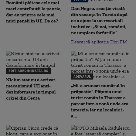
Românii plătesc cele mai
Dan Negru, reacție virală
mari contribuții la pensie,
din vacanța în Turcia după
dar au printre cele mai
ce a ajuns la un resort all
mici pensii în UE. De ce?
inclusive: „Și noi, românii,
ne umplem farfuriile”
Descarcă aplicația Digi FM
EDITIADEDIMINEATA.RO
ADEVARUL
Niciun stat nu a activat
„Mi-a aruncat numărul în
mecanismul UE anti-
prăpastie”. Pățania unui
dezinformare în timpul
turist român în Thassos: a
crizei din Ceuta
parcat într-o zonă unde era
interzis, iar un localnic i-
a...