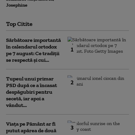
Josephine
Top Citite
Sărbătoare importantă
în calendarul ortodox
1
pe 7 august: Ce tradiții
se respectă și cui...
Tupeul unui primar
2
PSD după ce a încasat
despăgubiri pentru
secetă, iar apoi a
vândut...
Viața pe Pământ ar fi
3
putut apărea de două