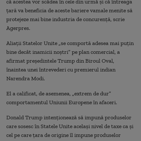
că acestea vor scădea în cele din urmă şi că întreaga
ţară va beneficia de aceste bariere vamale menite să
protejeze mai bine industria de concurenţă, scrie
Agerpres.
Aliaţii Statelor Unite „se comportă adesea mai puţin
bine decât inamicii noştri” pe plan comercial, a
afirmat preşedintele Trump din Biroul Oval,
înaintea unei întrevederi cu premierul indian
Narendra Modi.
El a calificat, de asemenea, „extrem de dur”
comportamentul Uniunii Europene în afaceri.
Donald Trump intenţionează să impună produselor
care sosesc în Statele Unite acelaşi nivel de taxe ca şi
cel pe care ţara de origine îl impune produselor