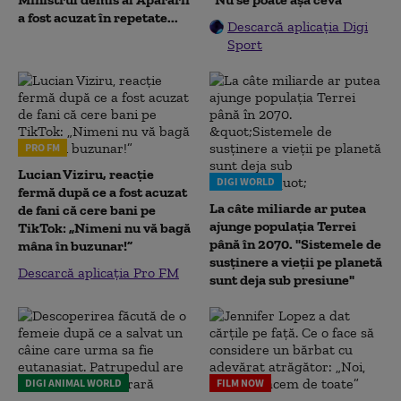
a fost acuzat în repetate...
Descarcă aplicația Digi
Sport
PRO FM
Lucian Viziru, reacție
DIGI WORLD
fermă după ce a fost acuzat
La câte miliarde ar putea
de fani că cere bani pe
ajunge populația Terrei
TikTok: „Nimeni nu vă bagă
până în 2070. "Sistemele de
mâna în buzunar!”
susținere a vieții pe planetă
Descarcă aplicația Pro FM
sunt deja sub presiune"
DIGI ANIMAL WORLD
FILM NOW