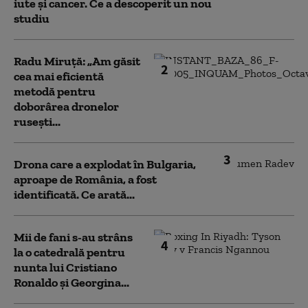
iute și cancer. Ce a descoperit un nou
studiu
Radu Miruță: „Am găsit
2
cea mai eficientă
metodă pentru
doborârea dronelor
rusești...
3
Drona care a explodat în Bulgaria,
aproape de România, a fost
identificată. Ce arată...
Mii de fani s-au strâns
4
la o catedrală pentru
nunta lui Cristiano
Ronaldo şi Georgina...