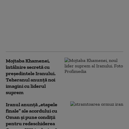
Drone și rachete
distruse cu viteza
luminii: Unul dintre
cele mai ambițioase
proiecte ale armatei
SUA, la un pas să fie
realizat
Mojtaba Khamenei,
întâlnire secretă cu
președintele Iranului.
Teheranul anunță noi
imagini cu liderul
suprem
Iranul anunță „etapele
finale” ale acordului cu
Oman și pune condiții
pentru redeschiderea