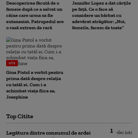
Descoperirea făcută de o
Jennifer Lopez a dat cărțile
femeie după ce a salvat un
pe față. Ce o face să
câine care urma sa fie
considere un bărbat cu
eutanasiat. Patrupedul are
adevărat atrăgător: „Noi,
o rasă extrem de rară
femeile, facem de toate”
UTV
Gina Pistol a vorbit pentru
prima dată despre relația
cu tatăl ei. Cum i-a
schimbat viața fiica sa,
Josephine
Top Citite
1
Legătura dintre consumul de ardei