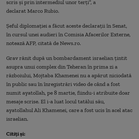
scris şi prin intermediul unor terţi”, a
declarat Marco Rubio.
Şeful diplomaţiei a făcut aceste declaraţii în Senat,
în cursul unei audieri în Comisia Afacerilor Externe,
notează AFP, citată de News.ro.
Grav rănit după un bombardament israelian ţintit
asupra unui complex din Teheran în prima zi a
războiului, Mojtaba Khamenei nu a apărut niciodată
în public sau în înregistrări video de când a fost
numit ayatollah, pe 8 martie, fiindu-i atribuite doar
mesaje scrise. El i-a luat locul tatălui său,
ayatollahul Ali Khamenei, care a fost ucis în acel atac
israelian.
Citiți și: