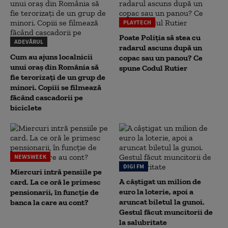
PLAYTECH
Poate Poliția să stea cu
ADEVĂRUL
radarul ascuns după un
Cum au ajuns localnicii
copac sau un panou? Ce
unui oraș din România să
spune Codul Rutier
fie terorizați de un grup de
minori. Copiii se filmează
făcând cascadorii pe
biciclete
NEWSWEEK
DIGI FM
Miercuri intră pensiile pe
A câștigat un milion de
card. La ce oră le primesc
euro la loterie, apoi a
pensionarii, în funcție de
aruncat biletul la gunoi.
banca la care au cont?
Gestul făcut muncitorii de
la salubritate