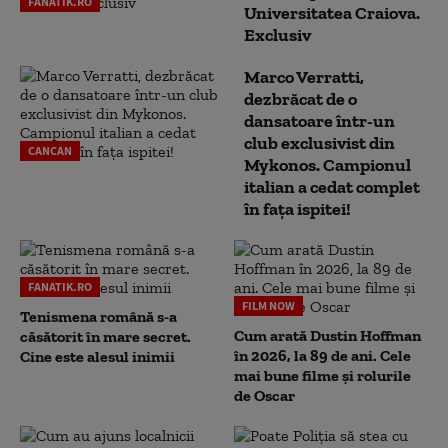
FANATIK.RO
Universitatea Craiova.
Exclusiv
Marco Verratti,
dezbrăcat de o
dansatoare într-un
club exclusivist din
CANCAN
Mykonos. Campionul
italian a cedat complet
în fața ispitei!
FANATIK.RO
FILM NOW
Tenismena română s-a
Cum arată Dustin Hoffman
căsătorit în mare secret.
în 2026, la 89 de ani. Cele
Cine este alesul inimii
mai bune filme și rolurile
de Oscar