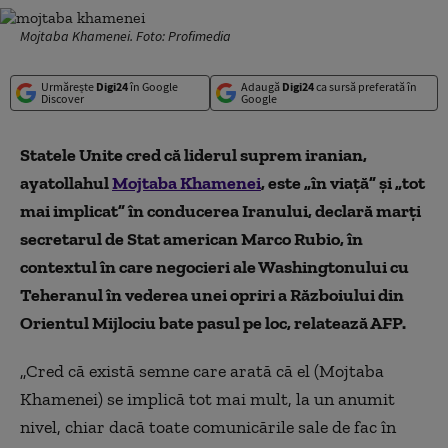
Mojtaba Khamenei. Foto: Profimedia
Urmărește
Digi24
în Google
Adaugă
Digi24
ca sursă preferată în
Discover
Google
Statele Unite cred că liderul suprem iranian,
ayatollahul
Mojtaba Khamenei
, este „în viaţă” şi „tot
mai implicat” în conducerea Iranului, declară marţi
secretarul de Stat american Marco Rubio, în
contextul în care negocieri ale Washingtonului cu
Teheranul în vederea unei opriri a Războiului din
Orientul Mijlociu bate pasul pe loc, relatează AFP.
„Cred că există semne care arată că el (Mojtaba
Khamenei) se implică tot mai mult, la un anumit
nivel, chiar dacă toate comunicările sale de fac în