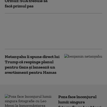
Ormuz: SUA trebuie să
facă primul pas
Strategia Gardienilor
Revoluției din Iran
privind Strâmtoarea
Ormuz: „Nu mai este
doar o rută maritimă”
Netanyahu îi spune direct lui
Trump că respinge planul
pentru Gaza și lansează un
avertisment pentru Hamas
Poza face înconjurul
lumii: singura