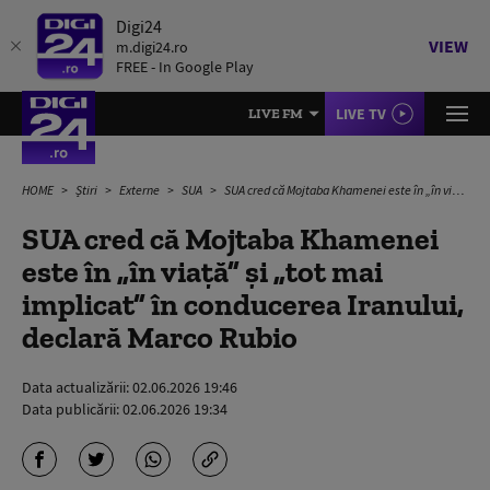
Digi24
VIEW
m.digi24.ro
FREE - In Google Play
LIVE TV
LIVE FM
HOME
Știri
Externe
SUA
SUA cred că Mojtaba Khamenei este în „în viaţă” şi „tot mai implicat” în conducerea Iranului, declară Marco Rubio
SUA cred că Mojtaba Khamenei
este în „în viaţă” şi „tot mai
implicat” în conducerea Iranului,
declară Marco Rubio
Data actualizării:
02.06.2026 19:46
Data publicării:
02.06.2026 19:34