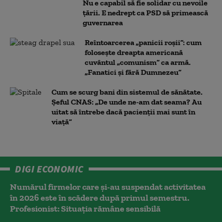
Nu e capabil să fie solidar cu nevoile
țării. E nedrept ca PSD să primească
guvernarea
Reîntoarcerea „panicii roșii”: cum
folosește dreapta americană
cuvântul „comunism” ca armă.
„Fanatici și fără Dumnezeu”
Cum se scurg bani din sistemul de sănătate.
Șeful CNAS: „De unde ne-am dat seama? Au
uitat să întrebe dacă pacienții mai sunt în
viață”
DIGI ECONOMIC
Numărul firmelor care și-au suspendat activitatea
în 2026 este în scădere după primul semestru.
Profesionist: Situația rămâne sensibilă