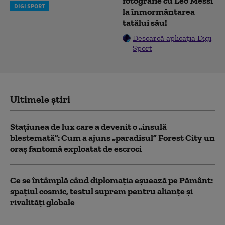
fotografie cu Leo Messi
DIGI SPORT
la înmormântarea
tatălui său!
Descarcă aplicația Digi
Sport
Ultimele știri
Stațiunea de lux care a devenit o „insulă
blestemată”: Cum a ajuns „paradisul” Forest City un
oraș fantomă exploatat de escroci
Ce se întâmplă când diplomația eșuează pe Pământ:
spațiul cosmic, testul suprem pentru alianțe și
rivalități globale