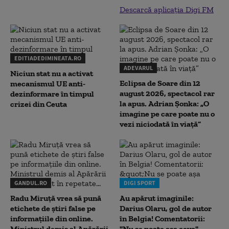
Descarcă aplicația Digi FM
EDITIADEDIMINEATA.RO
ADEVARUL
Niciun stat nu a activat
Eclipsa de Soare din 12
mecanismul UE anti-
august 2026, spectacol rar
dezinformare în timpul
la apus. Adrian Șonka: „O
crizei din Ceuta
imagine pe care poate nu o
vezi niciodată în viață”
GANDUL.RO
DIGI SPORT
Radu Miruţă vrea să pună
Au apărut imaginile:
etichete de știri false pe
Darius Olaru, gol de autor
informațiile din online.
în Belgia! Comentatorii:
Ministrul demis al Apărării
"Nu se poate așa ceva"