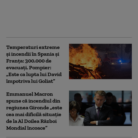
lângă Paris ar putea
renaște cu bani din
Arabia Saudită. Planul
lui Macron depășește
un miliard de euro
Temperaturi extreme
și incendii în Spania și
Franța: 300.000 de
evacuați. Pompier:
„Este ca lupta lui David
împotriva lui Goliat”
Emmanuel Macron
spune că incendiul din
regiunea Gironde „este
cea mai dificilă situație
de la Al Doilea Război
Mondial încoace”