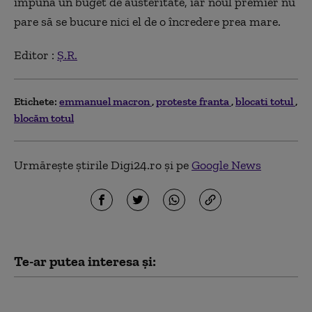
impună un buget de austeritate, iar noul premier nu
pare să se bucure nici el de o încredere prea mare.
Editor :
Ș.R.
Etichete:
emmanuel macron
proteste franta
blocati totul
blocăm totul
Urmărește știrile Digi24.ro și pe
Google News
Te-ar putea interesa și:
Un parc abandonat de