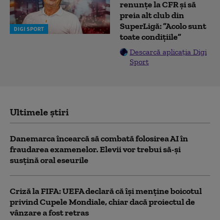
renunțe la CFR și să
preia alt club din
SuperLigă: ”Acolo sunt
DIGI SPORT
toate condițiile”
Descarcă aplicația Digi
Sport
Ultimele știri
Danemarca încearcă să combată folosirea AI în
fraudarea examenelor. Elevii vor trebui să-şi
susţină oral eseurile
Criză la FIFA: UEFA declară că îşi menţine boicotul
privind Cupele Mondiale, chiar dacă proiectul de
vânzare a fost retras