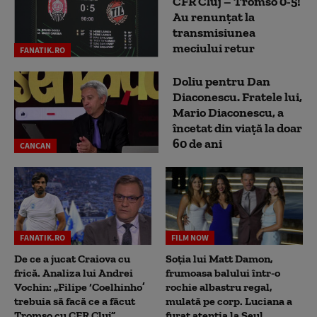
CFR Cluj – Tromso 0-5!
Au renunțat la
transmisiunea
meciului retur
FANATIK.RO
Doliu pentru Dan
Diaconescu. Fratele lui,
Mario Diaconescu, a
încetat din viață la doar
60 de ani
CANCAN
FANATIK.RO
FILM NOW
De ce a jucat Craiova cu
Soția lui Matt Damon,
frică. Analiza lui Andrei
frumoasa balului într-o
Vochin: „Filipe ‘Coelhinho’
rochie albastru regal,
trebuia să facă ce a făcut
mulată pe corp. Luciana a
Tromso cu CFR Cluj”
furat atenția la Seul