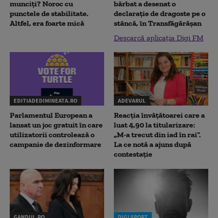
munciți? Noroc cu
bărbat a desenat o
punctele de stabilitate.
declaraţie de dragoste pe o
Altfel, era foarte mică
stâncă, în Transfăgărăşan
Descarcă aplicația Digi FM
EDITIADEDIMINEATA.RO
ADEVARUL
Parlamentul European a
Reacția învățătoarei care a
lansat un joc gratuit în care
luat 4,90 la titularizare:
utilizatorii controlează o
„M-a trecut din iad în rai”.
campanie de dezinformare
La ce notă a ajuns după
contestație
GANDUL.RO
DIGI SPORT