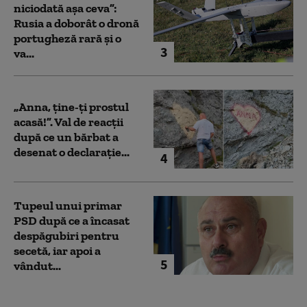
niciodată așa ceva”:
Rusia a doborât o dronă
portugheză rară și o
3
va...
„Anna, ţine-ţi prostul
acasă!”. Val de reacții
după ce un bărbat a
desenat o declarație...
4
Tupeul unui primar
PSD după ce a încasat
despăgubiri pentru
secetă, iar apoi a
5
vândut...