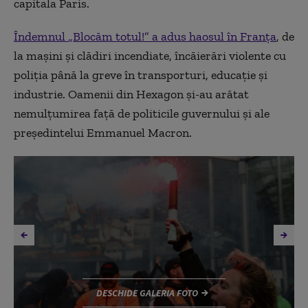
capitala Paris.
Îndemnul
„Blocăm totul!”
a adus haosul în Franța
, de
la mașini și clădiri incendiate, încăierări violente cu
poliția până la greve în transporturi, educație și
industrie. Oamenii din Hexagon și-au arătat
nemulțumirea față de politicile guvernului și ale
președintelui Emmanuel Macron.
DESCHIDE GALERIA FOTO