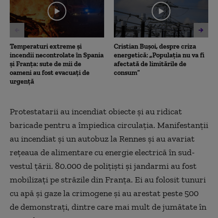
53
seconds
Temperaturi extreme și
Cristian Bușoi, despre criza
incendii necontrolate în Spania
energetică: „Populația nu va fi
și Franța: sute de mii de
afectată de limitările de
oameni au fost evacuați de
consum”
urgență
Protestatarii au incendiat obiecte și au ridicat
baricade pentru a împiedica circulația. Manifestanții
au incendiat și un autobuz la Ren
nes
și au avariat
rețeaua de alimentare cu energie electrică
î
n sud-
vestul țării. 80.000 de polițiști și jandarmi au fost
mobilizați pe străzile din Franța. Ei au folosit tunuri
cu apă și gaze la crimogene și au arestat peste 500
de demonstrați, dintre care mai mult de jumătate în