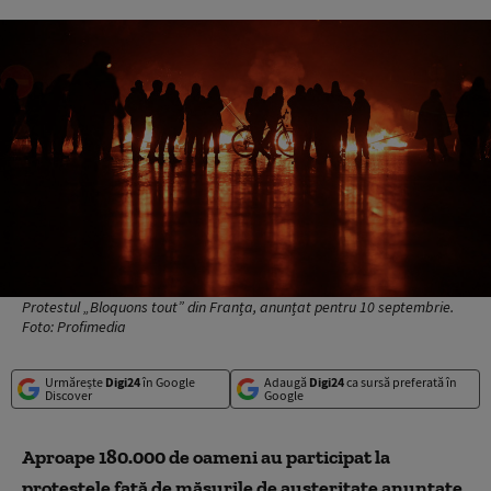
Protestul „Bloquons tout” din Franța, anunțat pentru 10 septembrie.
Foto: Profimedia
Urmărește
Digi24
în Google
Adaugă
Digi24
ca sursă preferată în
Discover
Google
Aproape 180.000 de oameni au participat la
protestele
față de măsurile de
austeritate
anunțate