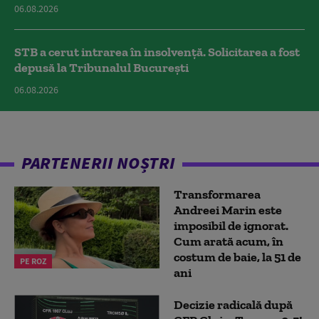
06.08.2026
STB a cerut intrarea în insolvență. Solicitarea a fost
depusă la Tribunalul București
06.08.2026
PARTENERII NOȘTRI
Transformarea
Andreei Marin este
imposibil de ignorat.
Cum arată acum, în
costum de baie, la 51 de
PE ROZ
ani
Decizie radicală după