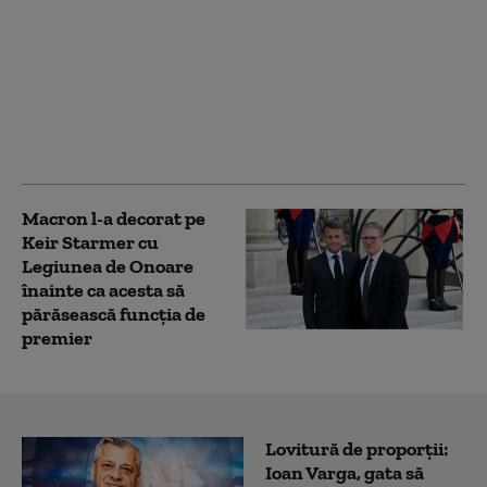
Europa în flăcări:
incendiile continuă să
amenințe Franța și
Spania. Primele semne
de ameliorare lângă
Madrid
Macron l-a decorat pe
Keir Starmer cu
Legiunea de Onoare
înainte ca acesta să
părăsească funcția de
premier
Lovitură de proporții:
Ioan Varga, gata să