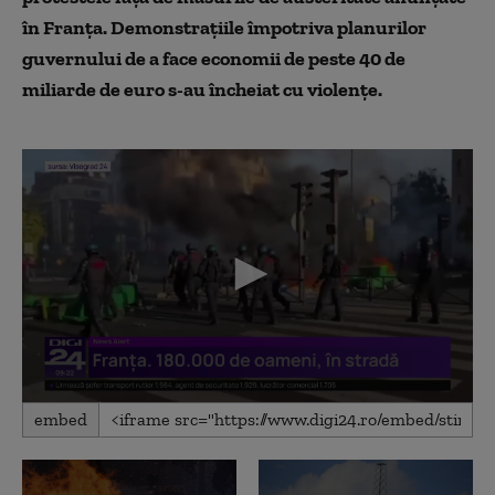
în Franța
. Demonstra
țiile
împotriva planurilor
guvernului de a face economii de peste 40 de
miliarde de euro s-au încheiat cu violențe.
0
embed
seconds
of
1
minute,