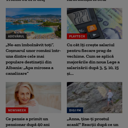
ADEVĂRUL
PLAYTECH
„Ne-am îmbolnăvit toți”.
Cu cât îți crește salariul
Coșmarul unor români într-
pentru fiecare prag de
una dintre cele mai
vechime. Cum se aplică
populare destinații din
majorările din noua Lege a
Albania: „Apa mirosea a
salarizării după 3, 5, 10, 15
canalizare”
și...
NEWSWEEK
DIGI FM
Ce pensie a primit un
„Anna, ţine-ţi prostul
pensionar după 40 ani
acasă!" Reacţii după ce un