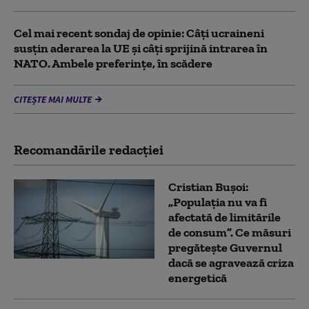
Cel mai recent sondaj de opinie: Câți ucraineni
susțin aderarea la UE și câți sprijină intrarea în
NATO. Ambele preferințe, în scădere
CITEȘTE MAI MULTE
Recomandările redacţiei
Cristian Bușoi:
„Populația nu va fi
afectată de limitările
de consum”. Ce măsuri
pregătește Guvernul
dacă se agravează criza
energetică