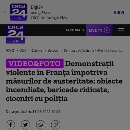
Digi24
VIEW
m.digi24.ro
FREE - In Google Play
LIVE TV
LIVE FM
HOME
Știri
Externe
Europa
Demonstrații violente în Franța împotriva măsurilor de austeritate: obiecte incendiate, baricade ridicate, ciocniri cu poliția
VIDEO&FOTO
Demonstrații
violente în Franța împotriva
măsurilor de austeritate: obiecte
incendiate, baricade ridicate,
ciocniri cu poliția
Data publicării:
11.09.2025 10:06