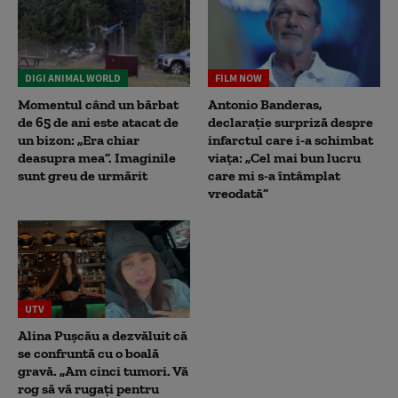
DIGI ANIMAL WORLD
FILM NOW
Momentul când un bărbat
Antonio Banderas,
de 65 de ani este atacat de
declarație surpriză despre
un bizon: „Era chiar
infarctul care i-a schimbat
deasupra mea”. Imaginile
viața: „Cel mai bun lucru
sunt greu de urmărit
care mi s-a întâmplat
vreodată”
UTV
Alina Pușcău a dezvăluit că
se confruntă cu o boală
gravă. „Am cinci tumori. Vă
rog să vă rugați pentru