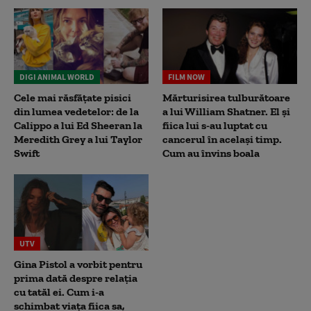
DIGI ANIMAL WORLD
FILM NOW
Cele mai răsfățate pisici
Mărturisirea tulburătoare
din lumea vedetelor: de la
a lui William Shatner. El și
Calippo a lui Ed Sheeran la
fiica lui s-au luptat cu
Meredith Grey a lui Taylor
cancerul în același timp.
Swift
Cum au învins boala
UTV
Gina Pistol a vorbit pentru
prima dată despre relația
cu tatăl ei. Cum i-a
schimbat viața fiica sa,