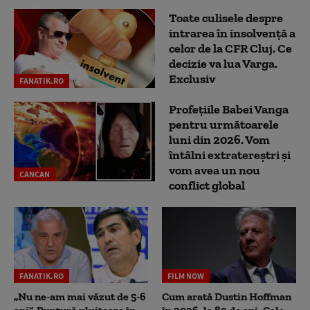
Toate culisele despre
intrarea în insolvență a
celor de la CFR Cluj. Ce
decizie va lua Varga.
Exclusiv
FANATIK.RO
Profețiile Babei Vanga
pentru următoarele
luni din 2026. Vom
întâlni extratereștri și
vom avea un nou
CANCAN
conflict global
FANATIK.RO
FILM NOW
„Nu ne-am mai văzut de 5-6
Cum arată Dustin Hoffman