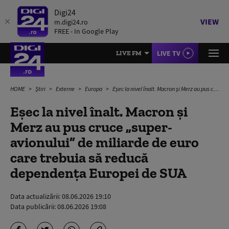
Digi24
VIEW
m.digi24.ro
FREE - In Google Play
LIVE TV
LIVE FM
HOME
Știri
Externe
Europa
Eșec la nivel înalt. Macron și Merz au pus cruce „super-avionului” de miliarde de euro care trebuia să reducă dependența Europei de SUA
Eșec la nivel înalt. Macron și
Merz au pus cruce „super-
avionului” de miliarde de euro
care trebuia să reducă
dependența Europei de SUA
Data actualizării:
08.06.2026 19:10
Data publicării:
08.06.2026 19:08