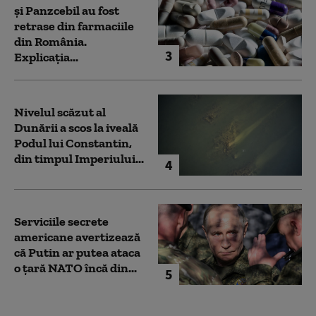
și Panzcebil au fost
retrase din farmaciile
din România.
3
Explicația...
Nivelul scăzut al
Dunării a scos la iveală
Podul lui Constantin,
din timpul Imperiului...
4
Serviciile secrete
americane avertizează
că Putin ar putea ataca
o țară NATO încă din...
5