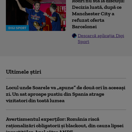
Rodri nu stă la discuții!
Decizia luată, după ce
Manchester City a
refuzat oferta
Barcelonei
DIGI SPORT
Descarcă aplicația Digi
Sport
Ultimele știri
Locul unde Soarele va „apune” de două ori în aceeași
zi. Un sat aproape pustiu din Spania atrage
vizitatori din toată lumea
Avertismentul experților: România riscă
raționalizări obligatorii și blackout, din cauza lipsei
investițiilor. Apel către ANRE