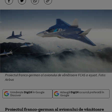
Proiectul franco-german al avionului de vânătoare FCAS a eșuat. Foto:
Airbus
Urmărește
Digi24
în Google
Adaugă
Digi24
ca sursă preferată în
Discover
Google
Proiectul franco-german al avionului de vânătoare