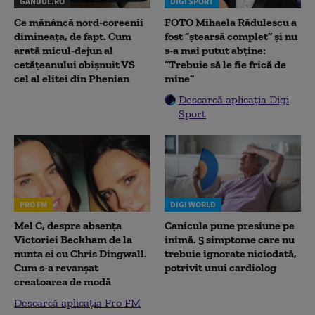
GANDUL.RO
DIGI SPORT
Ce mănâncă nord-coreenii
FOTO Mihaela Rădulescu a
dimineața, de fapt. Cum
fost ”ștearsă complet” și nu
arată micul-dejun al
s-a mai putut abține:
cetățeanului obișnuit VS
”Trebuie să le fie frică de
cel al elitei din Phenian
mine”
Descarcă aplicația Digi
Sport
PRO FM
DIGI WORLD
Mel C, despre absența
Canicula pune presiune pe
Victoriei Beckham de la
inimă. 5 simptome care nu
nunta ei cu Chris Dingwall.
trebuie ignorate niciodată,
Cum s-a revanșat
potrivit unui cardiolog
creatoarea de modă
Descarcă aplicația Pro FM