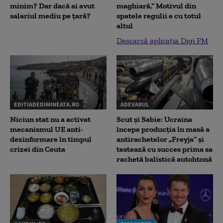
minim? Dar dacă ai avut
maghiară.” Motivul din
salariul mediu pe țară?
spatele regulii e cu totul
altul
Descarcă aplicația Digi FM
EDITIADEDIMINEATA.RO
ADEVARUL
Niciun stat nu a activat
Scut și Sabie: Ucraina
mecanismul UE anti-
începe producția în masă a
dezinformare în timpul
antirachetelor „Freyja” și
crizei din Ceuta
testează cu succes prima sa
rachetă balistică autohtonă