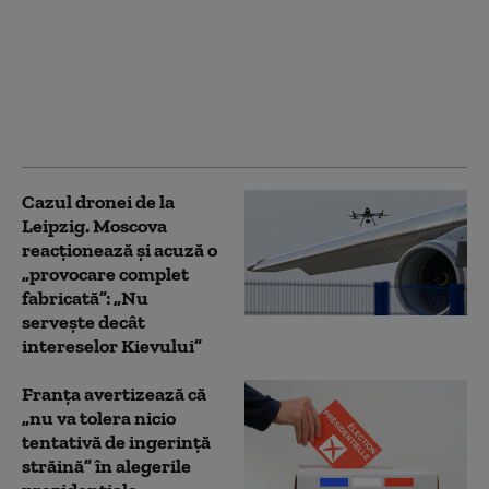
americane cred că
drona de la Leipzig
aparține Rusiei.
Amenințarea la adresa
aviației europene, în
creștere (WSJ)
Cazul dronei de la
Leipzig. Moscova
reacționează și acuză o
„provocare complet
fabricată”: „Nu
serveşte decât
intereselor Kievului”
Franţa avertizează că
„nu va tolera nicio
tentativă de ingerinţă
străină” în alegerile