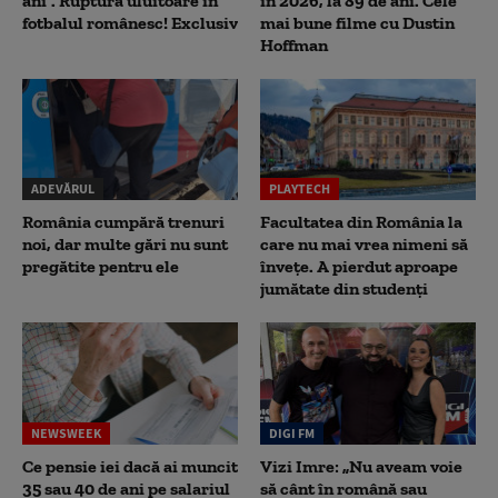
ani”. Ruptură uluitoare în
în 2026, la 89 de ani. Cele
fotbalul românesc! Exclusiv
mai bune filme cu Dustin
Hoffman
ADEVĂRUL
PLAYTECH
România cumpără trenuri
Facultatea din România la
noi, dar multe gări nu sunt
care nu mai vrea nimeni să
pregătite pentru ele
înveţe. A pierdut aproape
jumătate din studenţi
NEWSWEEK
DIGI FM
Ce pensie iei dacă ai muncit
Vizi Imre: „Nu aveam voie
35 sau 40 de ani pe salariul
să cânt în română sau