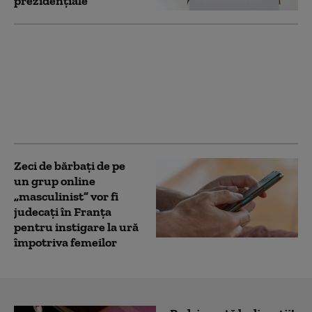
prezidenţiale
Ministerul de Externe
de la București face
precizări în legătură cu
românca arestată în
Germania pentru
spionaj
Zeci de bărbați de pe
un grup online
„masculinist” vor fi
judecați în Franța
pentru instigare la ură
împotriva femeilor