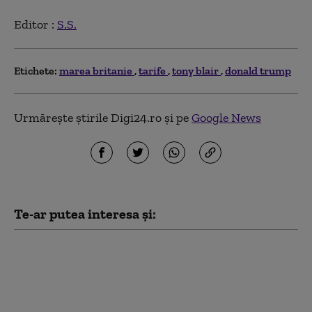
Editor :
S.S.
Etichete:
marea britanie
tarife
tony blair
donald trump
Urmărește știrile Digi24.ro și pe
Google News
Te-ar putea interesa și:
Marja de manevră a lui
Donald Trump în
privința Iranului, din
ce în ce mai limitată: