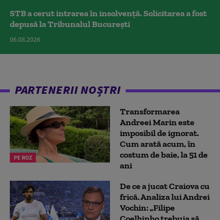
STB a cerut intrarea în insolvență. Solicitarea a fost
depusă la Tribunalul București
06.08.2026
PARTENERII NOȘTRI
Transformarea
Andreei Marin este
imposibil de ignorat.
Cum arată acum, în
costum de baie, la 51 de
PE ROZ
ani
De ce a jucat Craiova cu
frică. Analiza lui Andrei
Vochin: „Filipe
Coelhinho trebuia să