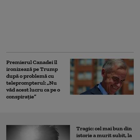
Relația dintre SUA și
Maroc, în centrul
atenției după criza din
Ceuta: „A consolidat
poziția internațională”
a Rabatului
Premierul Canadei îl
ironizează pe Trump
după o problemă cu
teleprompterul: „Nu
văd acest lucru ca pe o
conspirație”
Tragic: cel mai bun din
istorie a murit subit, la