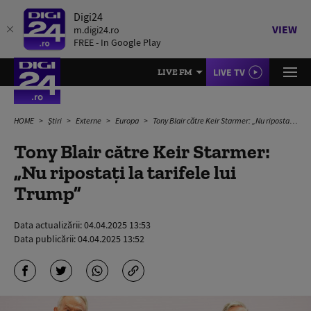
Digi24
VIEW
m.digi24.ro
FREE - In Google Play
LIVE TV
LIVE FM
HOME
Știri
Externe
Europa
Tony Blair către Keir Starmer: „Nu ripostați la tarifele lui Trump”
Tony Blair către Keir Starmer:
„Nu ripostați la tarifele lui
Trump”
Data actualizării:
04.04.2025 13:53
Data publicării:
04.04.2025 13:52