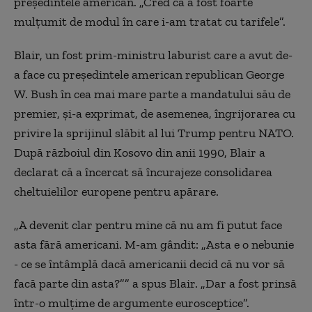
președintele american. „Cred că a fost foarte
mulțumit de modul în care i-am tratat cu tarifele”.
Blair, un fost prim-ministru laburist care a avut de-
a face cu președintele american republican George
W. Bush în cea mai mare parte a mandatului său de
premier, și-a exprimat, de asemenea, îngrijorarea cu
privire la sprijinul slăbit al lui Trump pentru NATO.
După războiul din Kosovo din anii 1990, Blair a
declarat că a încercat să încurajeze consolidarea
cheltuielilor europene pentru apărare.
„A devenit clar pentru mine că nu am fi putut face
asta fără americani. M-am gândit: „Asta e o nebunie
- ce se întâmplă dacă americanii decid că nu vor să
facă parte din asta?”” a spus Blair. „Dar a fost prinsă
într-o mulțime de argumente eurosceptice”.