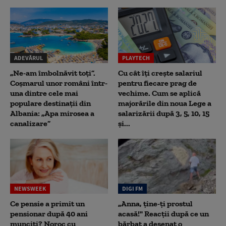
ADEVĂRUL
PLAYTECH
„Ne-am îmbolnăvit toți”.
Cu cât îți crește salariul
Coșmarul unor români într-
pentru fiecare prag de
una dintre cele mai
vechime. Cum se aplică
populare destinații din
majorările din noua Lege a
Albania: „Apa mirosea a
salarizării după 3, 5, 10, 15
canalizare”
și...
NEWSWEEK
DIGI FM
Ce pensie a primit un
„Anna, ţine-ţi prostul
pensionar după 40 ani
acasă!" Reacţii după ce un
munciți? Noroc cu
bărbat a desenat o