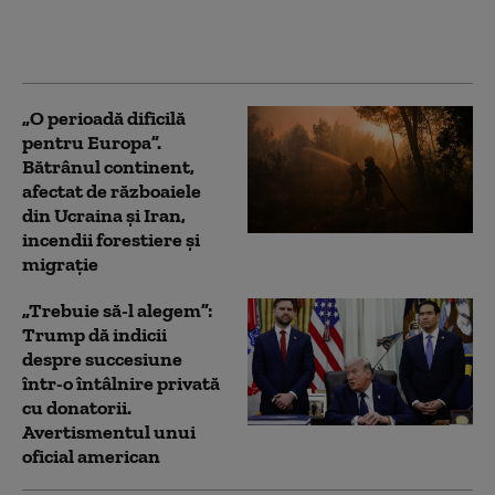
liderul SUA este prins
între opțiuni
neatractive
„O perioadă dificilă
pentru Europa”.
Bătrânul continent,
afectat de războaiele
din Ucraina și Iran,
incendii forestiere și
migrație
„Trebuie să-l alegem”:
Trump dă indicii
despre succesiune
într-o întâlnire privată
cu donatorii.
Avertismentul unui
oficial american