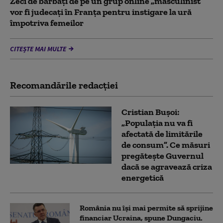
Zeci de bărbați de pe un grup online „masculinist”
vor fi judecați în Franța pentru instigare la ură
împotriva femeilor
CITEȘTE MAI MULTE
Recomandările redacţiei
Cristian Bușoi:
„Populația nu va fi
afectată de limitările
de consum”. Ce măsuri
pregătește Guvernul
dacă se agravează criza
energetică
România nu își mai permite să sprijine
financiar Ucraina, spune Dungaciu.