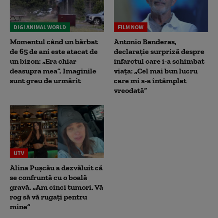
DIGI ANIMAL WORLD
FILM NOW
Momentul când un bărbat
Antonio Banderas,
de 65 de ani este atacat de
declarație surpriză despre
un bizon: „Era chiar
infarctul care i-a schimbat
deasupra mea”. Imaginile
viața: „Cel mai bun lucru
sunt greu de urmărit
care mi s-a întâmplat
vreodată”
UTV
Alina Pușcău a dezvăluit că
se confruntă cu o boală
gravă. „Am cinci tumori. Vă
rog să vă rugați pentru
mine”