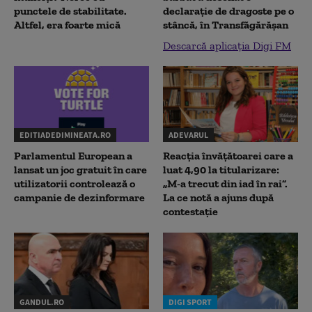
punctele de stabilitate.
declaraţie de dragoste pe o
Altfel, era foarte mică
stâncă, în Transfăgărăşan
Descarcă aplicația Digi FM
EDITIADEDIMINEATA.RO
ADEVARUL
Parlamentul European a
Reacția învățătoarei care a
lansat un joc gratuit în care
luat 4,90 la titularizare:
utilizatorii controlează o
„M-a trecut din iad în rai”.
campanie de dezinformare
La ce notă a ajuns după
contestație
GANDUL.RO
DIGI SPORT