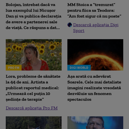
Bolojan, întrebat dacă va
MM Stoica a ”tremurat”
lua exemplul lui Nicușor
pentru fiica sa Teodora:
Dan și va publica declarația
”Am fost sigur că nu poate”
de avere a partenerei sale
Descarcă aplicația Digi
de viață. Ce răspuns a dat...
Sport
PRO FM
DIGI WORLD
Lora, probleme de sănătate
Așa arată cu adevărat
la 44 de ani. Artista a
Soarele. Cele mai detaliate
publicat raportul medical:
imagini realizate vreodată
„Urmează cel puțin 10
dezvăluie un fenomen
ședințe de terapie”
spectaculos
Descarcă aplicația Pro FM