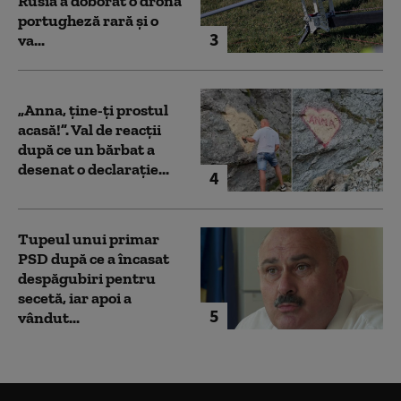
Rusia a doborât o dronă
portugheză rară și o
3
va...
„Anna, ţine-ţi prostul
acasă!”. Val de reacții
după ce un bărbat a
desenat o declarație...
4
Tupeul unui primar
PSD după ce a încasat
despăgubiri pentru
secetă, iar apoi a
5
vândut...