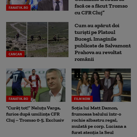
facă ce a făcut Tromso
FANATIK.RO
cu CFR Cluj”
Cum au apărut doi
turiști pe Platoul
Bucegi. Imaginile
publicate de Salvamont
Prahova au revoltat
CANCAN
românii
FANATIK.RO
FILM NOW
“Curăț tot!” Neluțu Varga,
Soția lui Matt Damon,
furios după umilința CFR
frumoasa balului într-o
Cluj – Tromso 0-5. Exclusiv
rochie albastru regal,
mulată pe corp. Luciana a
furat atenția la Seul