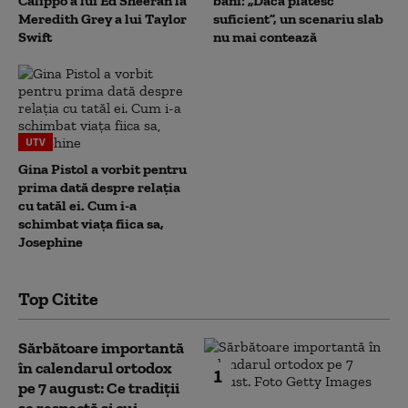
Calippo a lui Ed Sheeran la
bani: „Dacă plătesc
Meredith Grey a lui Taylor
suficient”, un scenariu slab
Swift
nu mai contează
UTV
Gina Pistol a vorbit pentru
prima dată despre relația
cu tatăl ei. Cum i-a
schimbat viața fiica sa,
Josephine
Top Citite
Sărbătoare importantă
în calendarul ortodox
1
pe 7 august: Ce tradiții