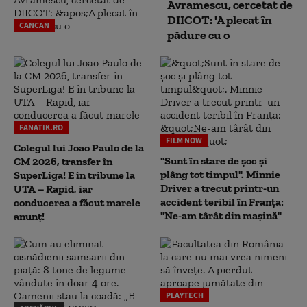
Avramescu, cercetat de
DIICOT: 'A plecat în
CANCAN
pădure cu o
FANATIK.RO
FILM NOW
Colegul lui Joao Paulo de la
"Sunt în stare de șoc și
CM 2026, transfer în
plâng tot timpul". Minnie
SuperLiga! E în tribune la
Driver a trecut printr-un
UTA – Rapid, iar
accident teribil în Franța:
conducerea a făcut marele
"Ne-am târât din mașină"
anunț!
PLAYTECH