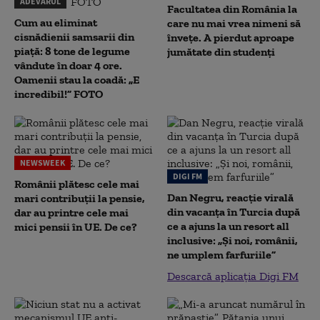
ADEVĂRUL
Facultatea din România la
Cum au eliminat
care nu mai vrea nimeni să
cisnădienii samsarii din
înveţe. A pierdut aproape
piață: 8 tone de legume
jumătate din studenţi
vândute în doar 4 ore.
Oamenii stau la coadă: „E
incredibil!” FOTO
NEWSWEEK
DIGI FM
Românii plătesc cele mai
Dan Negru, reacție virală
mari contribuții la pensie,
din vacanța în Turcia după
dar au printre cele mai
ce a ajuns la un resort all
mici pensii în UE. De ce?
inclusive: „Și noi, românii,
ne umplem farfuriile”
Descarcă aplicația Digi FM