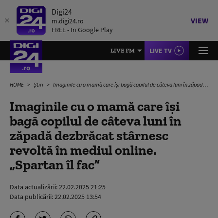
Digi24
VIEW
m.digi24.ro
FREE - In Google Play
LIVE TV
LIVE FM
HOME
Știri
Imaginile cu o mamă care își bagă copilul de câteva luni în zăpadă dezbrăcat stârnesc revoltă în mediul online. „Spartan îl fac”
Imaginile cu o mamă care își
bagă copilul de câteva luni în
zăpadă dezbrăcat stârnesc
revoltă în mediul online.
„Spartan îl fac”
Data actualizării:
22.02.2025 21:25
Data publicării:
22.02.2025 13:54