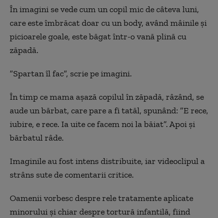
În imagini se vede cum un copil mic de câteva luni,
care este îmbrăcat doar cu un body, având mâinile şi
picioarele goale, este băgat într-o vană plină cu
zăpadă.
”Spartan îl fac”, scrie pe imagini.
În timp ce mama aşază copilul în zăpadă, râzând, se
aude un bărbat, care pare a fi tatăl, spunând: ”E rece,
iubire, e rece. Ia uite ce facem noi la băiat”. Apoi şi
bărbatul râde.
Imaginile au fost intens distribuite, iar videoclipul a
strâns sute de comentarii critice.
Oamenii vorbesc despre rele tratamente aplicate
minorului şi chiar despre tortură infantilă, fiind