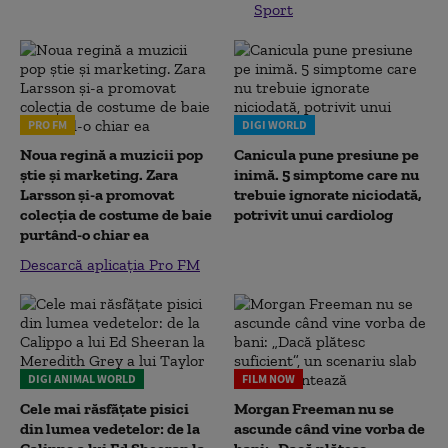
Sport
PRO FM
DIGI WORLD
Noua regină a muzicii pop
Canicula pune presiune pe
știe și marketing. Zara
inimă. 5 simptome care nu
Larsson și-a promovat
trebuie ignorate niciodată,
colecția de costume de baie
potrivit unui cardiolog
purtând-o chiar ea
Descarcă aplicația Pro FM
DIGI ANIMAL WORLD
FILM NOW
Cele mai răsfățate pisici
Morgan Freeman nu se
din lumea vedetelor: de la
ascunde când vine vorba de