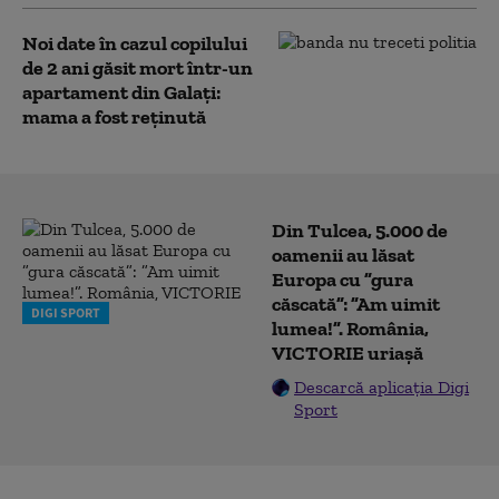
Noi date în cazul copilului
de 2 ani găsit mort într-un
apartament din Galați:
mama a fost reținută
Din Tulcea, 5.000 de
oamenii au lăsat
Europa cu ”gura
căscată”: ”Am uimit
DIGI SPORT
lumea!”. România,
VICTORIE uriașă
Descarcă aplicația Digi
Sport