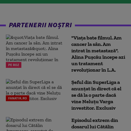
PARTENERII NOȘTRI
"Viața bate filmul. Am
cancer la sân. Am
intrat în metastază".
Alina Pușcău începe azi
un tratament
PE ROZ
revoluționar în L.A.
Șeful din SuperLiga a
anunțat în direct că el
se dă la o parte dacă
FANATIK.RO
vine Neluțu Varga
investitor. Exclusiv
Episodul extrem din
dosarul lui Cătălin