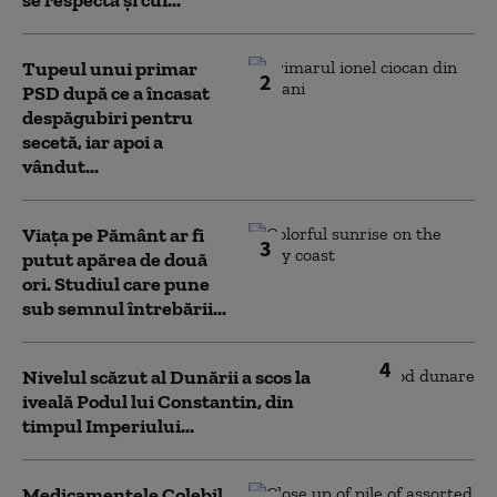
se respectă și cui...
Tupeul unui primar
2
PSD după ce a încasat
despăgubiri pentru
secetă, iar apoi a
vândut...
Viața pe Pământ ar fi
3
putut apărea de două
ori. Studiul care pune
sub semnul întrebării...
4
Nivelul scăzut al Dunării a scos la
iveală Podul lui Constantin, din
timpul Imperiului...
Medicamentele Colebil