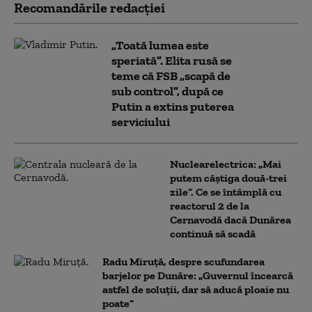
Recomandările redacţiei
„Toată lumea este
speriată”. Elita rusă se
teme că FSB „scapă de
sub control”, după ce
Putin a extins puterea
serviciului
Nuclearelectrica: „Mai
putem câștiga două-trei
zile”. Ce se întâmplă cu
reactorul 2 de la
Cernavodă dacă Dunărea
continuă să scadă
Radu Miruță, despre scufundarea
barjelor pe Dunăre: „Guvernul încearcă
astfel de soluții, dar să aducă ploaie nu
poate”