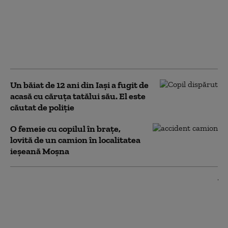
Un bărbat din
Hunedoara și-a
sechestrat copilul de 2
ani și a amenințat că îl
omoară
Un băiat de 12 ani din Iași a fugit de
acasă cu căruţa tatălui său. El este
căutat de poliție
O femeie cu copilul în braţe,
lovită de un camion în localitatea
ieșeană Moșna
Copil de 2 ani, operat de
urgență după ce a fost
sfâșiat de un câine de luptă
în Sectorul 3 al Capitalei