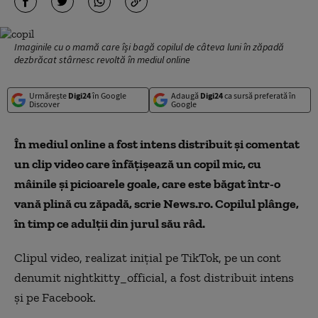
Imaginile cu o mamă care își bagă copilul de câteva luni în zăpadă
dezbrăcat stârnesc revoltă în mediul online
Urmărește
Digi24
în Google
Adaugă
Digi24
ca sursă preferată în
Discover
Google
În mediul online a fost intens distribuit şi comentat
un clip video care înfăţişează un copil mic, cu
mâinile şi picioarele goale, care este băgat într-o
vană plină cu zăpadă, scrie News.ro. Copilul plânge,
în timp ce adulţii din jurul său râd.
Clipul video, realizat iniţial pe TikTok, pe un cont
denumit nightkitty_official, a fost distribuit intens
şi pe Facebook.