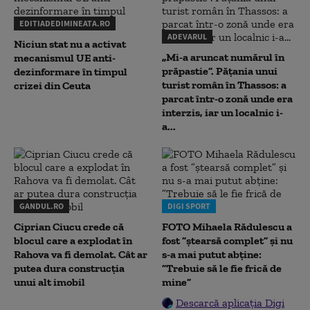
EDITIADEDIMINEATA.RO
ADEVARUL
Niciun stat nu a activat
„Mi-a aruncat numărul în
mecanismul UE anti-
prăpastie”. Pățania unui
dezinformare în timpul
turist român în Thassos: a
crizei din Ceuta
parcat într-o zonă unde era
interzis, iar un localnic i-
a...
GANDUL.RO
DIGI SPORT
Ciprian Ciucu crede că
FOTO Mihaela Rădulescu a
blocul care a explodat în
fost ”ștearsă complet” și nu
Rahova va fi demolat. Cât ar
s-a mai putut abține:
putea dura construcția
”Trebuie să le fie frică de
unui alt imobil
mine”
Descarcă aplicația Digi