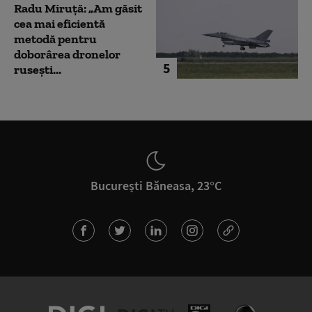
Radu Miruță: „Am găsit
cea mai eficientă
metodă pentru
doborârea dronelor
5
rusești...
București Băneasa, 23°C