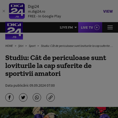
Digi24
VIEW
m.digi24.ro
FREE - In Google Play
LIVE TV
LIVE FM
HOME
Știri
Sport
Studiu: Cât de periculoase sunt loviturile la cap suferite de sportivii amatori
Studiu: Cât de periculoase sunt
loviturile la cap suferite de
sportivii amatori
Data publicării:
09.09.2024 07:00