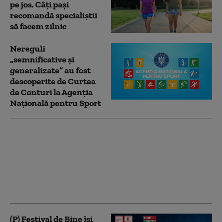
pe jos. Câți pași
recomandă specialiștii
să facem zilnic
Nereguli
„semnificative și
generalizate” au fost
descoperite de Curtea
de Conturi la Agenția
Națională pentru Sport
Învățarea mai multor
limbi străine ar putea
să încetinească
îmbătrânirea
creierului cu până la 13
ani (studiu)
(P) Festival de Bine își