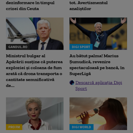
dezinformare în timpul
tot. Avertismentul
crizei din Ceuta
analiștilor
GANDUL.RO
DIGI SPORT
Ministrul bulgar al
Au bătut palma! Marius
Apărării susține că puterea
Șumudică, revenire
exploziei și coloana de fum
spectaculoasă pe bancă, în
arată că drona transporta o
SuperLigă
cantitate semnificativă
Descarcă aplicația Digi
de...
Sport
PRO FM
DIGI WORLD