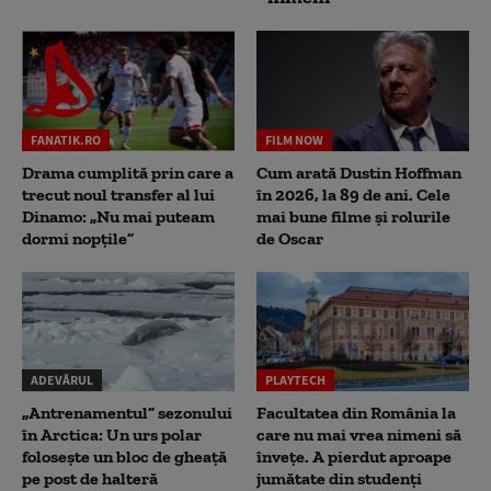
FANATIK.RO
FILM NOW
Drama cumplită prin care a
Cum arată Dustin Hoffman
trecut noul transfer al lui
în 2026, la 89 de ani. Cele
Dinamo: „Nu mai puteam
mai bune filme și rolurile
dormi nopțile”
de Oscar
ADEVĂRUL
PLAYTECH
„Antrenamentul” sezonului
Facultatea din România la
în Arctica: Un urs polar
care nu mai vrea nimeni să
folosește un bloc de gheață
înveţe. A pierdut aproape
pe post de halteră
jumătate din studenţi