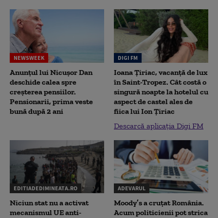
NEWSWEEK
DIGI FM
Anunțul lui Nicușor Dan
Ioana Țiriac, vacanță de lux
deschide calea spre
în Saint-Tropez. Cât costă o
creșterea pensiilor.
singură noapte la hotelul cu
Pensionarii, prima veste
aspect de castel ales de
bună după 2 ani
fiica lui Ion Țiriac
Descarcă aplicația Digi FM
EDITIADEDIMINEATA.RO
ADEVARUL
Niciun stat nu a activat
Moody’s a cruțat România.
mecanismul UE anti-
Acum politicienii pot strica