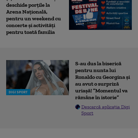
deschide porțile la
Arena Națională,
pentru un weekend cu
concerte și activități
pentru toată familia
S-au dus la biserică
pentru nunta lui
Ronaldo cu Georgina și
au avut o surpriză
uriașă! ”Momentul va
DIGI SPORT
rămâne în istorie”
Descarcă aplicația Digi
Sport