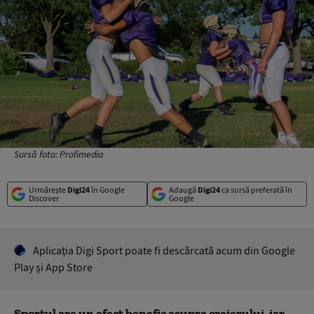
Sursă foto: Profimedia
Urmărește
Digi24
în Google
Adaugă
Digi24
ca sursă preferată în
Discover
Google
Aplicaţia Digi Sport poate fi descărcată acum din Google
Play şi App Store
Sportul are un efect benefic asupra creierului, iar