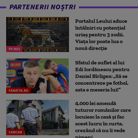
PARTENERII NOȘTRI
Portalul Leului aduce
întâlniri cu potențial
uriaș pentru 3 zodii.
Viața lor poate lua o
nouă direcție
PE ROZ
Sfatul de suflet al lui
Edi Iordănescu pentru
Daniel Bîrligea: „Să se
concentreze pe fotbal,
asta e meseria lui!”
FANATIK.RO
4.000 lei amendă
tuturor românilor care
locuiesc la casă și fac
acest lucru în curte,
crezând că nu îi vede
CANCAN
nimeni