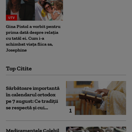
UTV
Gina Pistol a vorbit pentru
prima dată despre relația
cu tatăl ei. Cum i-a
schimbat viața fiica sa,
Josephine
Top Citite
Sărbătoare importantă
în calendarul ortodox
pe 7 august: Ce tradiții
se respectă și cui...
1
Medicamentele Colebil