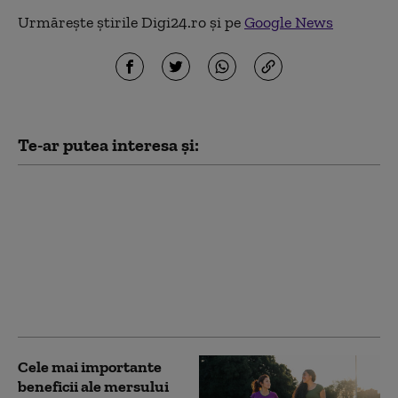
Urmărește știrile Digi24.ro și pe
Google News
Te-ar putea interesa și:
Michael Phelps
dezvăluie că a încercat
să se sinucidă după
prima sa retragere din
sport: Medaliile nu
garantează
întotdeauna fericirea
Cele mai importante
beneficii ale mersului