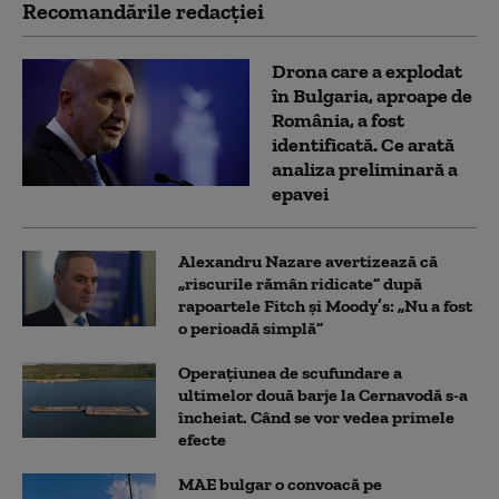
Recomandările redacţiei
Drona care a explodat
în Bulgaria, aproape de
România, a fost
identificată. Ce arată
analiza preliminară a
epavei
Alexandru Nazare avertizează că
„riscurile rămân ridicate” după
rapoartele Fitch și Moody’s: „Nu a fost
o perioadă simplă”
Operațiunea de scufundare a
ultimelor două barje la Cernavodă s-a
încheiat. Când se vor vedea primele
efecte
MAE bulgar o convoacă pe