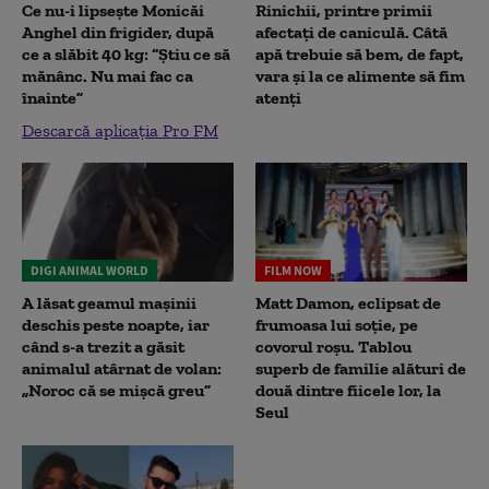
Ce nu-i lipsește Monicăi
Rinichii, printre primii
Anghel din frigider, după
afectați de caniculă. Câtă
ce a slăbit 40 kg: “Știu ce să
apă trebuie să bem, de fapt,
mănânc. Nu mai fac ca
vara și la ce alimente să fim
înainte”
atenți
Descarcă aplicația Pro FM
DIGI ANIMAL WORLD
FILM NOW
A lăsat geamul mașinii
Matt Damon, eclipsat de
deschis peste noapte, iar
frumoasa lui soție, pe
când s-a trezit a găsit
covorul roșu. Tablou
animalul atârnat de volan:
superb de familie alături de
„Noroc că se mișcă greu”
două dintre fiicele lor, la
Seul