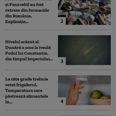
și Panzcebil au fost
retrase din farmaciile
din România.
2
Explicația...
Nivelul scăzut al
Dunării a scos la iveală
Podul lui Constantin,
din timpul Imperiului...
3
La câte grade trebuie
setat frigiderul.
Temperatura care
păstrează alimentele
4
în...