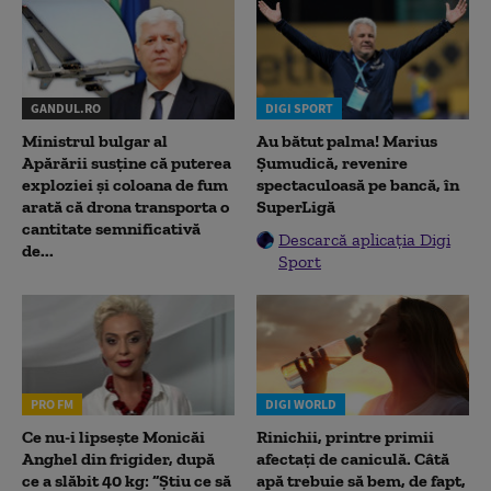
GANDUL.RO
DIGI SPORT
Ministrul bulgar al
Au bătut palma! Marius
Apărării susține că puterea
Șumudică, revenire
exploziei și coloana de fum
spectaculoasă pe bancă, în
arată că drona transporta o
SuperLigă
cantitate semnificativă
Descarcă aplicația Digi
de...
Sport
PRO FM
DIGI WORLD
Ce nu-i lipsește Monicăi
Rinichii, printre primii
Anghel din frigider, după
afectați de caniculă. Câtă
ce a slăbit 40 kg: “Știu ce să
apă trebuie să bem, de fapt,