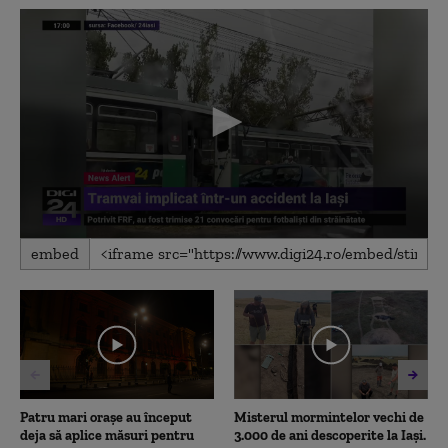
0
embed
seconds
of
25
seconds
Patru mari orașe au început
Misterul mormintelor vechi de
deja să aplice măsuri pentru
3.000 de ani descoperite la Iași.