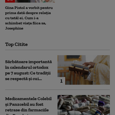
Gina Pistol a vorbit pentru
prima dată despre relația
cu tatăl ei. Cum i-a
schimbat viața fiica sa,
Josephine
Top Citite
Sărbătoare importantă
în calendarul ortodox
pe 7 august: Ce tradiții
se respectă și cui...
1
Medicamentele Colebil
și Panzcebil au fost
retrase din farmaciile