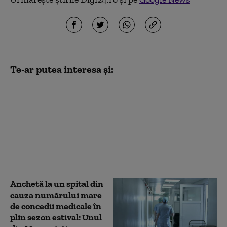
Te-ar putea interesa și:
Şerbănescu (CNAIR):
Numărul tinerilor
morţi în accidente l-a
depăşit pe cel al
deceselor provocate de
tuberculoză şi droguri
Anchetă la un spital din
cauza numărului mare
de concedii medicale în
plin sezon estival: Unul