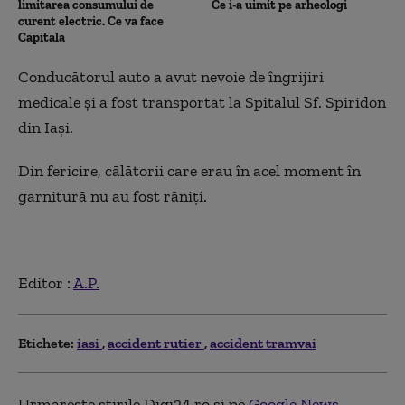
limitarea consumului de
Ce i-a uimit pe arheologi
curent electric. Ce va face
Capitala
Conducătorul auto a avut nevoie de îngrijiri
medicale și a fost transportat la Spitalul Sf. Spiridon
din Iași.
Din fericire, călătorii care erau în acel moment în
garnitură nu au fost răniți.
Editor :
A.P.
Etichete:
iasi
accident rutier
accident tramvai
Urmărește știrile Digi24.ro și pe
Google News