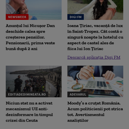
NEWSWEEK
DIGI FM
Anunțul lui Nicușor Dan
Ioana Țiriac, vacanță de lux
deschide calea spre
în Saint-Tropez. Cât costă o
creșterea pensiilor.
singură noapte la hotelul cu
Pensionarii, prima veste
aspect de castel ales de
bună după 2 ani
fiica lui Ion Țiriac
Descarcă aplicația Digi FM
EDITIADEDIMINEATA.RO
ADEVARUL
Niciun stat nu a activat
Moody’s a cruțat România.
mecanismul UE anti-
Acum politicienii pot strica
dezinformare în timpul
tot. Avertismentul
crizei din Ceuta
analiștilor