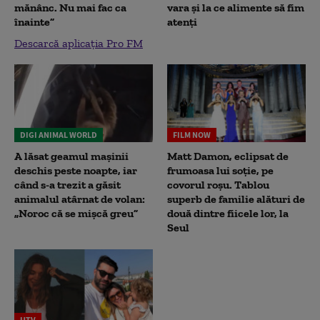
mănânc. Nu mai fac ca
vara și la ce alimente să fim
înainte”
atenți
Descarcă aplicația Pro FM
DIGI ANIMAL WORLD
FILM NOW
A lăsat geamul mașinii
Matt Damon, eclipsat de
deschis peste noapte, iar
frumoasa lui soție, pe
când s-a trezit a găsit
covorul roșu. Tablou
animalul atârnat de volan:
superb de familie alături de
„Noroc că se mișcă greu”
două dintre fiicele lor, la
Seul
UTV