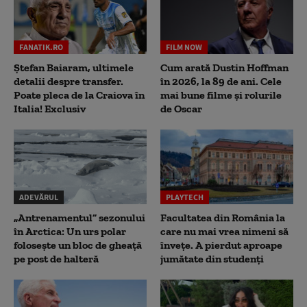
FANATIK.RO
FILM NOW
Ștefan Baiaram, ultimele
Cum arată Dustin Hoffman
detalii despre transfer.
în 2026, la 89 de ani. Cele
Poate pleca de la Craiova în
mai bune filme și rolurile
Italia! Exclusiv
de Oscar
ADEVĂRUL
PLAYTECH
„Antrenamentul” sezonului
Facultatea din România la
în Arctica: Un urs polar
care nu mai vrea nimeni să
folosește un bloc de gheață
înveţe. A pierdut aproape
pe post de halteră
jumătate din studenţi