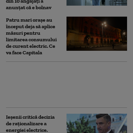
din 10 angajați a
anunțat că e bolnav
Patru mari orașe au
început deja să aplice
măsuri pentru
limitarea consumului
de curent electric. Ce
va face Capitala
Un băiat de 12 ani din
Iași a fugit de acasă cu
căruţa tatălui său. El
este căutat de poliție
Ieșenii critică decizia
de raționalizare a
energiei electrice.