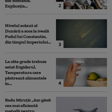
din România.
2
Explicația...
Nivelul scăzut al
Dunării a scos la iveală
Podul lui Constantin,
din timpul Imperiului...
3
La câte grade trebuie
setat frigiderul.
Temperatura care
păstrează alimentele
4
în...
Radu Miruță: „Am găsit
cea mai eficientă
metodă pentru