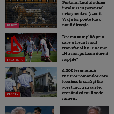
Portalul Leului aduce
întâlniri cu potențial
uriaș pentru 3 zodii.
Viața lor poate lua o
nouă direcție
PE ROZ
Drama cumplită prin
care a trecut noul
transfer al lui Dinamo:
„Nu mai puteam dormi
nopțile”
FANATIK.RO
4.000 lei amendă
tuturor românilor care
locuiesc la casă și fac
acest lucru în curte,
crezând că nu îi vede
CANCAN
nimeni