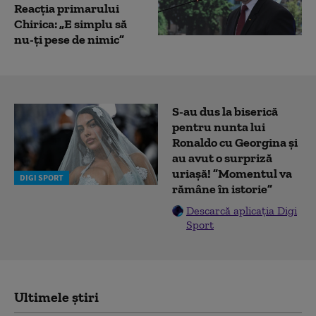
Reacția primarului
Chirica: „E simplu să
nu-ţi pese de nimic”
S-au dus la biserică
pentru nunta lui
Ronaldo cu Georgina și
au avut o surpriză
uriașă! ”Momentul va
DIGI SPORT
rămâne în istorie”
Descarcă aplicația Digi
Sport
Ultimele știri