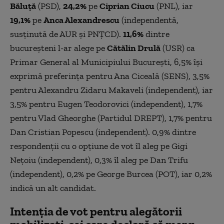
Băluță
(PSD),
24,2%
pe
Ciprian Ciucu
(PNL), iar
19,1%
pe
Anca Alexandrescu
(independentă,
susținută de AUR și PNȚCD).
11,6%
dintre
bucureșteni l-ar alege pe
Cătălin Drulă
(USR) ca
Primar General al Municipiului București, 6,5% își
exprimă preferința pentru Ana Ciceală (SENS), 3,5%
pentru Alexandru Zidaru Makaveli (independent), iar
3,5% pentru Eugen Teodorovici (independent), 1,7%
pentru Vlad Gheorghe (Partidul DREPT), 1,7% pentru
Dan Cristian Popescu (independent). 0,9% dintre
respondenții cu o opțiune de vot îl aleg pe Gigi
Nețoiu (independent), 0,3% îl aleg pe Dan Trifu
(independent), 0,2% pe George Burcea (POT), iar 0,2%
indică un alt candidat.
Intenția de vot pentru alegătorii