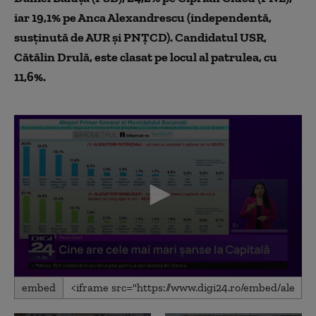
iar 19,1% pe Anca Alexandrescu (independentă,
susținută de AUR și PNȚCD). Candidatul USR,
Cătălin Drulă, este clasat pe locul al patrulea, cu
11,6%.
0
embed
seconds
of
2