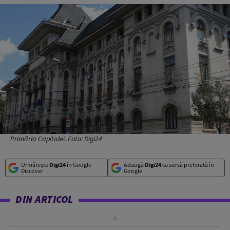
Primăria Capitalei. Foto: Digi24
Urmărește
Digi24
în Google
Adaugă
Digi24
ca sursă preferată în
Discover
Google
DIN ARTICOL