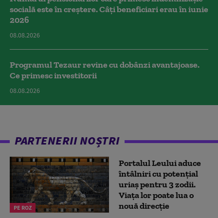
socială este în creștere. Câți beneficiari erau în iunie
2026
08.08.2026
Programul Tezaur revine cu dobânzi avantajoase.
Ce primesc investitorii
08.08.2026
PARTENERII NOȘTRI
Portalul Leului aduce
întâlniri cu potențial
uriaș pentru 3 zodii.
Viața lor poate lua o
nouă direcție
PE ROZ