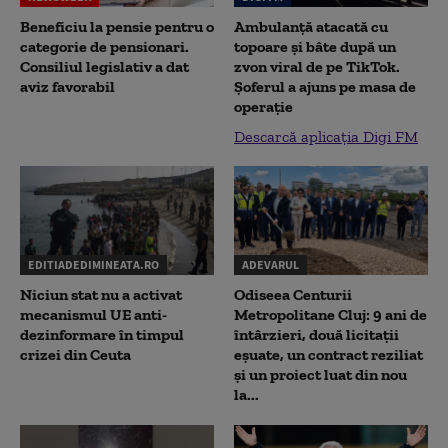
Beneficiu la pensie pentru o
Ambulanță atacată cu
categorie de pensionari.
topoare și bâte după un
Consiliul legislativ a dat
zvon viral de pe TikTok.
aviz favorabil
Șoferul a ajuns pe masa de
operație
Descarcă aplicația Digi FM
EDITIADEDIMINEATA.RO
ADEVARUL
Niciun stat nu a activat
Odiseea Centurii
mecanismul UE anti-
Metropolitane Cluj: 9 ani de
dezinformare în timpul
întârzieri, două licitații
crizei din Ceuta
eșuate, un contract reziliat
și un proiect luat din nou
la...