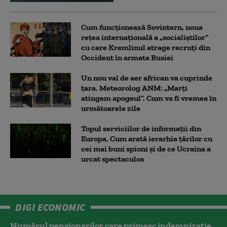
Cum funcționează Sovintern, noua
rețea internațională a „socialiștilor”
cu care Kremlinul atrage recruți din
Occident în armata Rusiei
Un nou val de aer african va cuprinde
țara. Meteorolog ANM: „Marți
atingem apogeul”. Cum va fi vremea în
următoarele zile
Topul serviciilor de informații din
Europa. Cum arată ierarhia țărilor cu
cei mai buni spioni și de ce Ucraina a
urcat spectaculos
DIGI ECONOMIC
Numărul pensionarilor care primesc indemnizaţie