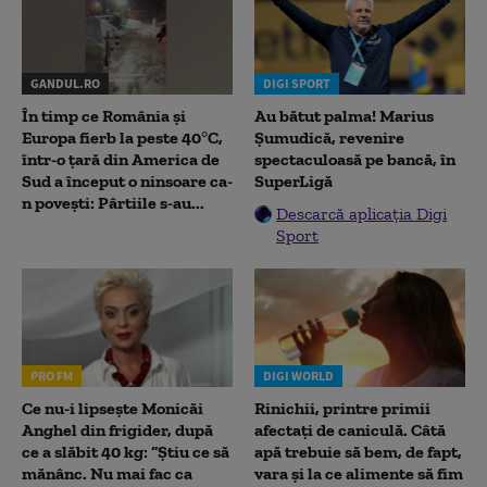
GANDUL.RO
DIGI SPORT
În timp ce România și
Au bătut palma! Marius
Europa fierb la peste 40°C,
Șumudică, revenire
într-o țară din America de
spectaculoasă pe bancă, în
Sud a început o ninsoare ca-
SuperLigă
n povești: Pârtiile s-au...
Descarcă aplicația Digi
Sport
PRO FM
DIGI WORLD
Ce nu-i lipsește Monicăi
Rinichii, printre primii
Anghel din frigider, după
afectați de caniculă. Câtă
ce a slăbit 40 kg: “Știu ce să
apă trebuie să bem, de fapt,
mănânc. Nu mai fac ca
vara și la ce alimente să fim