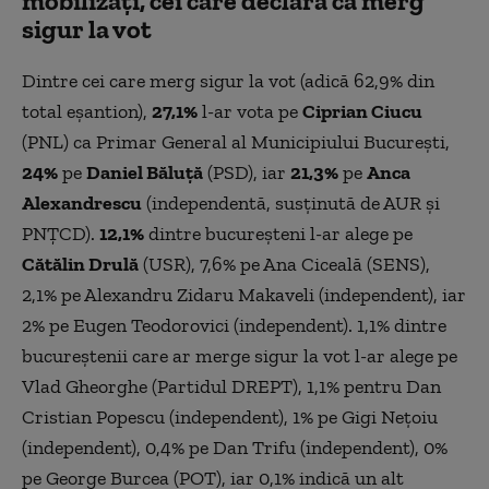
mobilizați
, cei care declară că merg
sigur la vot
Dintre cei care merg sigur la vot (adică 62,9% din
total eșantion),
27,1%
l-ar vota pe
Ciprian Ciucu
(PNL) ca Primar General al Municipiului București,
24%
pe
Daniel Băluță
(PSD), iar
21,3%
pe
Anca
Alexandrescu
(independentă, susținută de AUR și
PNȚCD).
12,1%
dintre bucureșteni l-ar alege pe
Cătălin Drulă
(USR), 7,6% pe Ana Ciceală (SENS),
2,1% pe Alexandru Zidaru Makaveli (independent), iar
2% pe Eugen Teodorovici (independent). 1,1% dintre
bucureștenii care ar merge sigur la vot l-ar alege pe
Vlad Gheorghe (Partidul DREPT), 1,1% pentru Dan
Cristian Popescu (independent), 1% pe Gigi Nețoiu
(independent), 0,4% pe Dan Trifu (independent), 0%
pe George Burcea (POT), iar 0,1% indică un alt