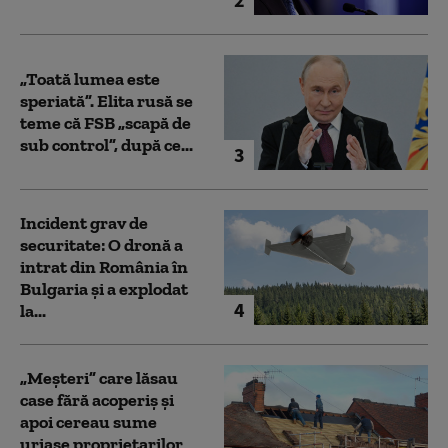
„Toată lumea este
speriată”. Elita rusă se
teme că FSB „scapă de
sub control”, după ce...
3
Incident grav de
securitate: O dronă a
intrat din România în
Bulgaria şi a explodat
4
la...
„Meșteri” care lăsau
case fără acoperiș și
apoi cereau sume
uriașe proprietarilor