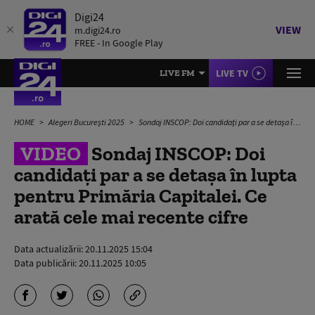
Digi24
VIEW
m.digi24.ro
FREE - In Google Play
LIVE TV
LIVE FM
HOME
Alegeri București 2025
Sondaj INSCOP: Doi candidați par a se detașa în lupta pentru Primăria Capitalei. Ce arată cele mai recente cifre
VIDEO
Sondaj INSCOP: Doi
candidați par a se detașa în lupta
pentru Primăria Capitalei. Ce
arată cele mai recente cifre
Data actualizării:
20.11.2025 15:04
Data publicării:
20.11.2025 10:05