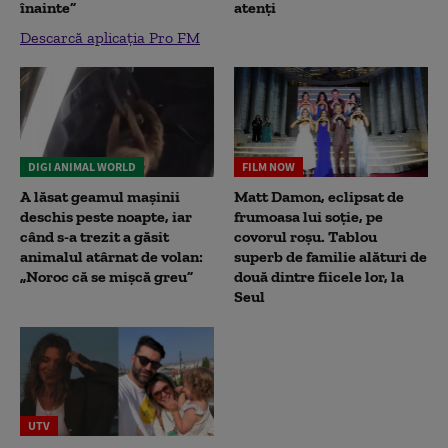
înainte”
atenți
Descarcă aplicația Pro FM
DIGI ANIMAL WORLD
FILM NOW
A lăsat geamul mașinii
Matt Damon, eclipsat de
deschis peste noapte, iar
frumoasa lui soție, pe
când s-a trezit a găsit
covorul roșu. Tablou
animalul atârnat de volan:
superb de familie alături de
„Noroc că se mișcă greu”
două dintre fiicele lor, la
Seul
UTV