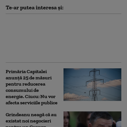
Te-ar putea interesa și:
10 luni de la explozia
din Rahova: Oamenii
încă așteaptă să intre
în locuințe. Primarul
Ciprian Ciucu: „Am
comandat o expertiză”
Primăria Capitalei
anunță 25 de măsuri
pentru reducerea
consumului de
energie. Ciucu: Nu vor
afecta serviciile publice
Grindeanu neagă că au
existat noi negocieri