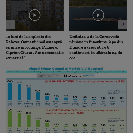
minutes,
4
seconds
10 luni de la explozia din
Unitatea 2 de la Cernavodă
Rahova: Oamenii încă așteaptă
rămâne în funcțiune. Apa din
să intre în locuințe. Primarul
Dunăre a crescut cu 8
Ciprian Ciucu: „Am comandat o
centimetri, în ultimele 24 de
expertiză”
ore