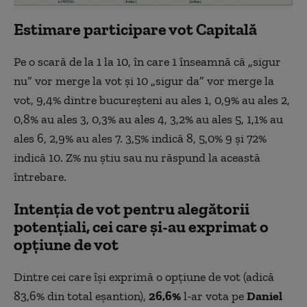
Estimare participare vot Capitală
Pe o scară de la 1 la 10, în care 1 înseamnă că
„
sigur
nu” vor merge la vot și 10
„
sigur da” vor merge la
vot, 9,4% dintre bucureșteni au ales 1, 0,9% au ales 2,
0,8% au ales 3, 0,3% au ales 4, 3,2% au ales 5, 1,1% au
ales 6, 2,9% au ales 7. 3,5% indică 8, 5,0% 9 și 72%
indică 10. Z% nu știu sau nu răspund la această
întrebare.
Intenția de vot pentru alegătorii
potențiali
, cei care și-au exprimat o
opțiune de vot
Dintre cei care își exprimă o opțiune de vot (adică
83,6% din total eșantion),
26,6%
l-ar vota pe
Daniel