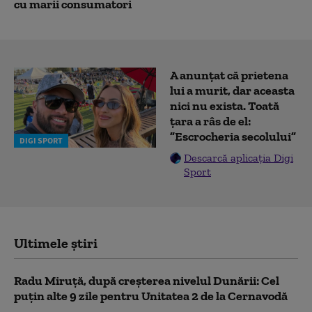
cu marii consumatori
A anunțat că prietena
lui a murit, dar aceasta
nici nu exista. Toată
țara a râs de el:
”Escrocheria secolului”
DIGI SPORT
Descarcă aplicația Digi
Sport
Ultimele știri
Radu Miruță, după creșterea nivelul Dunării: Cel
puțin alte 9 zile pentru Unitatea 2 de la Cernavodă