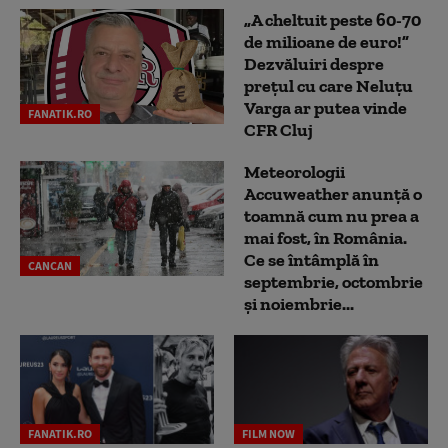
„A cheltuit peste 60-70
de milioane de euro!”
Dezvăluiri despre
prețul cu care Neluțu
Varga ar putea vinde
FANATIK.RO
CFR Cluj
Meteorologii
Accuweather anunță o
toamnă cum nu prea a
mai fost, în România.
Ce se întâmplă în
CANCAN
septembrie, octombrie
și noiembrie...
FANATIK.RO
FILM NOW