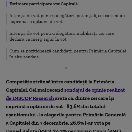
Estimare participare vot Capitală
Intenția de vot pentru alegătorii potențiali, cei care și-au
exprimat o opțiune de vot
Intenția de vot pentru alegătorii mobilizați, cei care
declară că merg sigur la vot
Cum se poziționează candidații pentru Primăria Capitalei
în alte sondaje
Competiție strânsă între candidații la Primăria
Capitalei. Cel mai recend
sondajul de opinie realizat
de INSCOP Research
arată că, dintre cei care își
exprimă o opțiune de vot - 83,6% din totalul
eșantionului - la alegerile pentru Primăria Generală
a Capitalei din 7 decembrie, 26,6% l-ar vota pe
Daniel Băluță (PSD), 24,2% pe Ciprian Ciucu (PNL),