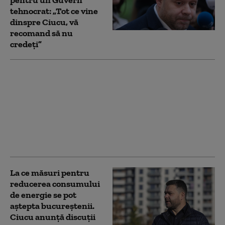
pentru un Guvern
tehnocrat: „Tot ce vine
dinspre Ciucu, vă
recomand să nu
credeţi”
Ciucu spune că au avut
loc noi negocieri
pentru un guvern
tehnocrat.
„Președintele ar fi
testat variante, s-au
avansat niște nume”
La ce măsuri pentru
reducerea consumului
de energie se pot
aștepta bucureștenii.
Ciucu anunță discuții