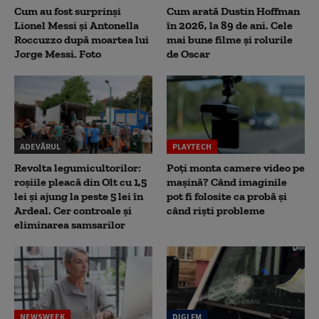
Cum au fost surprinși
Cum arată Dustin Hoffman
Lionel Messi și Antonella
în 2026, la 89 de ani. Cele
Roccuzzo după moartea lui
mai bune filme și rolurile
Jorge Messi. Foto
de Oscar
ADEVĂRUL
PLAYTECH
Revolta legumicultorilor:
Poți monta camere video pe
roșiile pleacă din Olt cu 1,5
mașină? Când imaginile
lei și ajung la peste 5 lei în
pot fi folosite ca probă și
Ardeal. Cer controale și
când riști probleme
eliminarea samsarilor
NEWSWEEK
DIGI FM