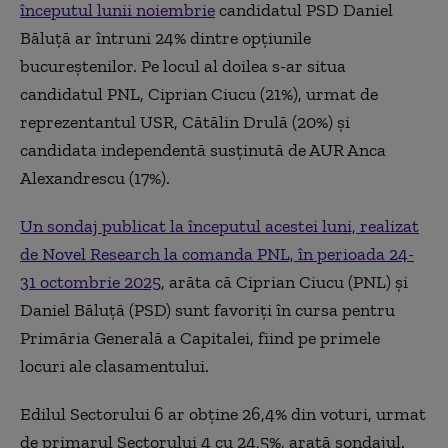
începutul lunii noiembrie
candidatul PSD Daniel
Băluță ar întruni 24% dintre opțiunile
bucureștenilor. Pe locul al doilea s-ar situa
candidatul PNL, Ciprian Ciucu (21%), urmat de
reprezentantul USR, Cătălin Drulă (20%) și
candidata independentă susținută de AUR Anca
Alexandrescu (17%).
Un sondaj publicat la începutul acestei luni, realizat
de Novel Research la comanda PNL, în perioada 24-
31 octombrie 2025
, arăta că Ciprian Ciucu (PNL) și
Daniel Băluță (PSD) sunt favoriți în cursa pentru
Primăria Generală a Capitalei, fiind pe primele
locuri ale clasamentului.
Edilul Sectorului 6 ar obține 26,4% din voturi, urmat
de primarul Sectorului 4 cu 24,5%, arată sondajul.