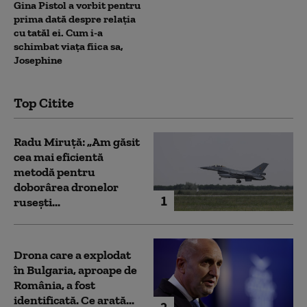
Gina Pistol a vorbit pentru
prima dată despre relația
cu tatăl ei. Cum i-a
schimbat viața fiica sa,
Josephine
Top Citite
Radu Miruță: „Am găsit
cea mai eficientă
metodă pentru
doborârea dronelor
1
rusești...
Drona care a explodat
în Bulgaria, aproape de
România, a fost
identificată. Ce arată...
2