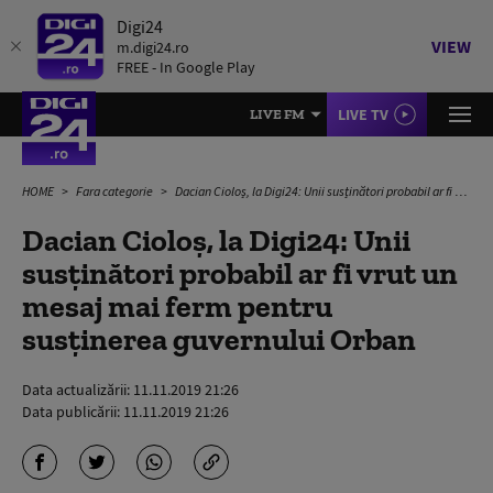
Digi24
VIEW
m.digi24.ro
FREE - In Google Play
LIVE TV
LIVE FM
HOME
Fara categorie
Dacian Cioloș, la Digi24: Unii susținători probabil ar fi vrut un mesaj mai ferm pentru susținerea guvernului Orban
Dacian Cioloș, la Digi24: Unii
susținători probabil ar fi vrut un
mesaj mai ferm pentru
susținerea guvernului Orban
Data actualizării:
11.11.2019 21:26
Data publicării:
11.11.2019 21:26