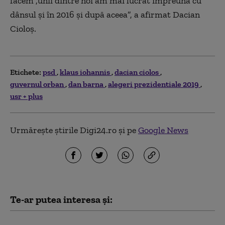
facem ,unii dintre noi am mai lucrat împreună cu
dânsul și în 2016 și după aceea”, a afirmat Dacian
Cioloș.
Etichete:
psd
klaus iohannis
dacian ciolos
guvernul orban
dan barna
alegeri prezidentiale 2019
usr + plus
Urmărește știrile Digi24.ro și pe
Google News
Te-ar putea interesa și: