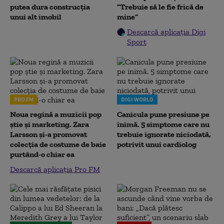
putea dura construcția
”Trebuie să le fie frică de
unui alt imobil
mine”
Descarcă aplicația Digi
Sport
PRO FM
DIGI WORLD
Noua regină a muzicii pop
Canicula pune presiune pe
știe și marketing. Zara
inimă. 5 simptome care nu
Larsson și-a promovat
trebuie ignorate niciodată,
colecția de costume de baie
potrivit unui cardiolog
purtând-o chiar ea
Descarcă aplicația Pro FM