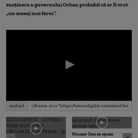
susținere a guvernului Orban probabil că ar fi vrut
„
un mesaj mai ferm”.
0
embed
seconds
of
0
seconds
Nicușor Dan se opune