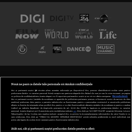
TERMENI ȘI CONDIȚII
POLITICA DE CONFIDENȚIALITATE
Nouă ne pasă ca datele tale personale să rămână confidențiale
Noi și partenerii noștri
30
stocăm și/sau accesăm informații pe dispozitivul dvs., precum identificatorii cookie unici pentru
prelucrarea datelor cu caracter personal. Puteți accepta sau gestiona alegerile dvs. făcând clic mai jos sau în orice moment, pe pagina
ABONARE DIGI TV
cu politica de confidențialitate. Aceste alegeri vor fi raportate partenerilor noștri și nu vă vor afecta navigarea.
Mai multe detalii
Noi si partenerii nostri (retelele de socializare si agentiile de publicitate partenere, precum si furnizorii nostri de servicii de date
analitice) prelucram date pentru a permite website-ului sa functioneze, pentru a personaliza continutul si anunturile publicitare
GESTIONAȚI PREFERINȚELE
afisate in functie de interesele si/sau profilul dvs., pentru a va oferi functionalitati aferente retelelor de socializare si pentru a analiza
traficul pe website. Beneficiati de drepturile prevazute de art. 15-22 din GDPR in legatura cu prelucrarea datelor cu caracter
personal. Aceste drepturi pot fi exercitate prin modalitatea indicata
aici
. Prin click pe “ACCEPT TOATE”, acceptati folosirea tuturor
CODUL DIGI24
Tehnologiilor de tip Cookie, care implica inclusiv acceptul dvs. cu privire la stocarea/accesarea informatiilor de catre Vendor-ii cu
care colaboram. Prin click pe “VREAU SA MODIFIC SETARILE INDIVIDUAL” puteti schimba preferintele in mod individual, mai
putin cele legate de cookie strict necesare pentru functionarea website-ului.
CAMERE WEB
Atât noi, cât și partenerii noștri prelucrăm datele pentru a oferi:
CONTACT/INFO