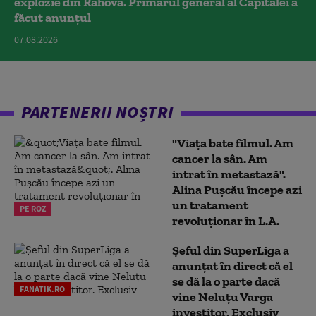
explozie din Rahova. Primarul general al Capitalei a
făcut anunțul
07.08.2026
PARTENERII NOȘTRI
"Viața bate filmul. Am
cancer la sân. Am
intrat în metastază".
Alina Pușcău începe azi
un tratament
PE ROZ
revoluționar în L.A.
Șeful din SuperLiga a
anunțat în direct că el
se dă la o parte dacă
FANATIK.RO
vine Neluțu Varga
investitor. Exclusiv