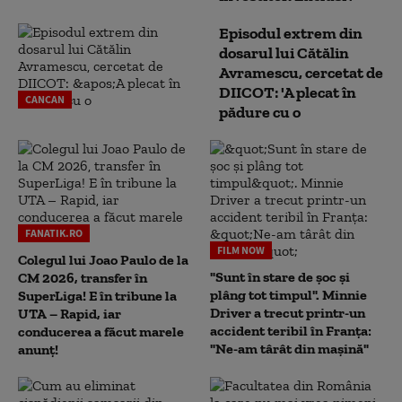
Episodul extrem din
dosarul lui Cătălin
Avramescu, cercetat de
DIICOT: 'A plecat în
CANCAN
pădure cu o
FANATIK.RO
FILM NOW
Colegul lui Joao Paulo de la
"Sunt în stare de șoc și
CM 2026, transfer în
plâng tot timpul". Minnie
SuperLiga! E în tribune la
Driver a trecut printr-un
UTA – Rapid, iar
accident teribil în Franța:
conducerea a făcut marele
"Ne-am târât din mașină"
anunț!