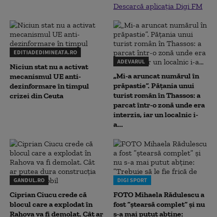
Descarcă aplicația Digi FM
EDITIADEDIMINEATA.RO
ADEVARUL
Niciun stat nu a activat
„Mi-a aruncat numărul în
mecanismul UE anti-
prăpastie”. Pățania unui
dezinformare în timpul
turist român în Thassos: a
crizei din Ceuta
parcat într-o zonă unde era
interzis, iar un localnic i-
a...
GANDUL.RO
DIGI SPORT
Ciprian Ciucu crede că
FOTO Mihaela Rădulescu a
blocul care a explodat în
fost ”ștearsă complet” și nu
Rahova va fi demolat. Cât ar
s-a mai putut abține: