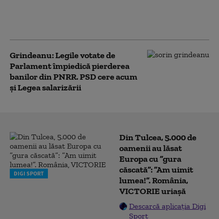
771 milioane euro pentru a-l proteja
pe Dominic Fritz, după contestarea
Legii Integrității la CCR
Grindeanu: Legile votate de
Parlament împiedică pierderea
banilor din PNRR. PSD cere acum
și Legea salarizării
Din Tulcea, 5.000 de
oamenii au lăsat
Europa cu ”gura
căscată”: ”Am uimit
DIGI SPORT
lumea!”. România,
VICTORIE uriașă
Descarcă aplicația Digi
Sport