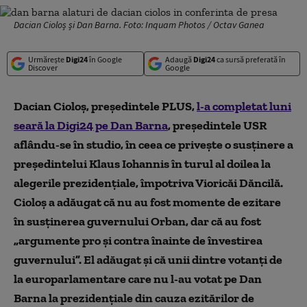
Dacian Cioloș și Dan Barna. Foto: Inquam Photos / Octav Ganea
Urmărește
Digi24
în Google
Adaugă
Digi24
ca sursă preferată în
Discover
Google
Dacian Cioloș, președintele PLUS,
l-a completat luni
seară la Digi24 pe Dan Barna
, președintele USR
aflându-se în studio, în ceea ce privește o susținere a
președintelui Klaus Iohannis în turul al doilea la
alegerile prezidențiale, împotriva Vioricăi Dăncilă.
Cioloș a adăugat că nu au fost momente de ezitare
în susținerea guvernului Orban, dar că au fost
„argumente pro și contra înainte de învestirea
guvernului”. El adăugat și că unii dintre votanți de
la europarlamentare care nu l-au votat pe Dan
Barna la prezidențiale din cauza ezitărilor de