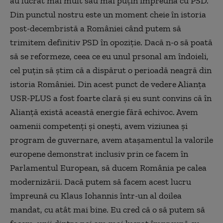
au lucrat mai mult sau mai puțin împreună cu PSD.
Din punctul nostru este un moment cheie în istoria
post-decembristă a României când putem să
trimitem definitiv PSD în opoziție. Dacă n-o să poată
să se reformeze, ceea ce eu unul prsonal am îndoieli,
cel puțin să știm că a dispărut o perioadă neagră din
istoria României. Din acest punct de vedere Alianța
USR-PLUS a fost foarte clară și eu sunt convins că în
Alianță există această energie fără echivoc. Avem
oamenii competenți și onești, avem viziunea și
program de guvernare, avem atașamentul la valorile
europene demonstrat inclusiv prin ce facem în
Parlamentul European, să ducem România pe calea
modernizării. Dacă putem să facem acest lucru
împreună cu Klaus Iohannis într-un al doilea
mandat, cu atât mai bine. Eu cred că o să putem să