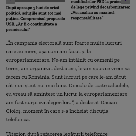
modificărilor PSD la proiectul
de lege privind decarbonizarea:
După aproape 3 luni de criză
„Voi analiza cu maximă
politică, soluțiile sunt tot mai
responsabilitate”
puține. Compromisul propus de
USR. „Ar fi o continuitate a
premierului”
„În campania electorală sunt foarte multe lucruri
care au mers, așa cum am făcut și la
europarlamentare. Ne-am întâlnit cu oamenii pe
teren, am organizat dezbateri, le-am spus ce vrem să
facem cu România. Sunt lucruri pe care le-am făcut
cât mai știut noi mai bine. Dincolo de toate calculele,
eu vreau să amintesc un lucru: la europarlamentare
am fost surpriza alegerilor...”, a declarat Dacian
Cioloș, moment în care s-a încheiat discuția
telefonică.
Ulterior, după refacerea legăturii telefonice,