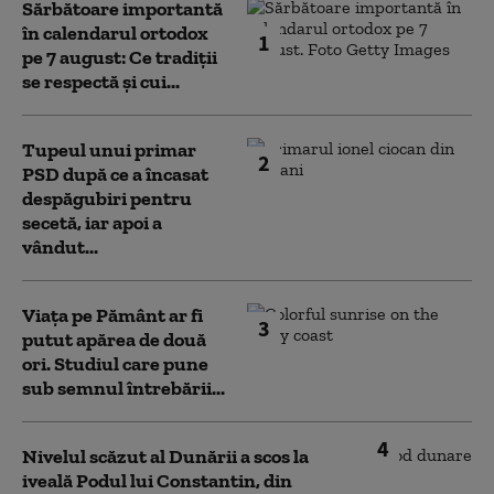
Sărbătoare importantă
în calendarul ortodox
1
pe 7 august: Ce tradiții
se respectă și cui...
Tupeul unui primar
2
PSD după ce a încasat
despăgubiri pentru
secetă, iar apoi a
vândut...
Viața pe Pământ ar fi
3
putut apărea de două
ori. Studiul care pune
sub semnul întrebării...
4
Nivelul scăzut al Dunării a scos la
iveală Podul lui Constantin, din