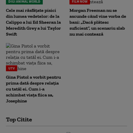
DIGI ANIMAL WORLD
FILM NOW
Cele mai răsfățate pisici
Morgan Freeman nu se
din lumea vedetelor: de la
ascunde când vine vorba de
Calippo a lui Ed Sheeran la
bani: „Dacă plătesc
Meredith Grey a lui Taylor
suficient”, un scenariu slab
Swift
nu mai contează
UTV
Gina Pistol a vorbit pentru
prima dată despre relația
cu tatăl ei. Cum i-a
schimbat viața fiica sa,
Josephine
Top Citite