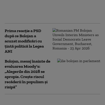
PSD îi cere lui Bolojan să susțină la
Bruxelles repornirea centralelor pe
cărbune: „României nu i se poate cere
să rămână în beznă”
Prima reacție a PSD
după ce Bolojan a
acuzat modificări cu
țintă politică la Legea
ANI
Bolojan, mesaj înainte de
evaluarea Moody's:
„Alegerile din 2028 se
apropie. Crește riscul
recăderii în populism și
risipă”
PSD acuză PNL şi USR că au blocat