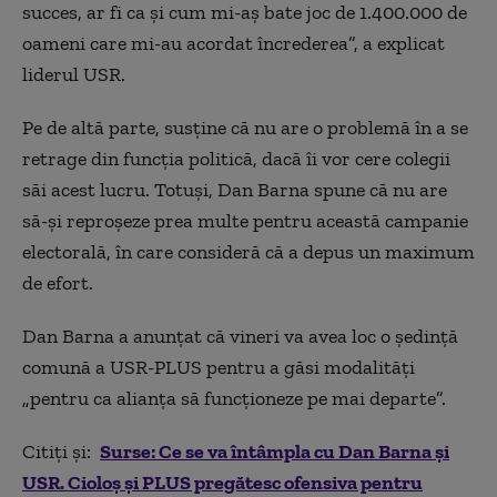
succes, ar fi ca şi cum mi-aş bate joc de 1.400.000 de
oameni care mi-au acordat încrederea”, a explicat
liderul USR.
Pe de altă parte, susține că nu are o problemă în a se
retrage din funcţia politică, dacă îi vor cere colegii
săi acest lucru. Totuși, Dan Barna spune că nu are
să-și reproșeze prea multe pentru această campanie
electorală, în care consideră că a depus un maximum
de efort.
Dan Barna a anunțat că vineri va avea loc o şedinţă
comună a USR-PLUS pentru a găsi modalități
„pentru ca alianţa să funcţioneze pe mai departe”.
Citiți și:
Surse: Ce se va întâmpla cu Dan Barna și
USR. Cioloș și PLUS pregătesc ofensiva pentru