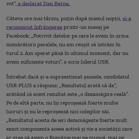
vot”,
a declarat Dan Barna.
Câteva ore mai târziu, puțin după miezul nopții,
și-a
recunoscut înfrângerea
printr-un mesaj pe
Facebook: „Potrivit datelor pe care le avem în urma
numărătorii paralele, nu am reușit să intrăm în
turul 2. Am sperat până în ultimul moment, dar nu
avem suficiente voturi”, a scris liderul USR.
Întrebat dacă şi-a supraestimat şansele, candidatul
USR-PLUS a răspuns: „Rezultatul arată că da”,
arătând că acest rezultat este „o dezamăgire reală”.
Pe de altă parte, nu îşi reproşează foarte multe
lucruri şi nu le reproşează nici colegilor săi.
„Rezultatul acesta de ieri dezamăgeşte foarte mult
exact componenta aceea activă şi vie a societăţii care
ar vrea să avem o Românie mai pe muncă, mai pe