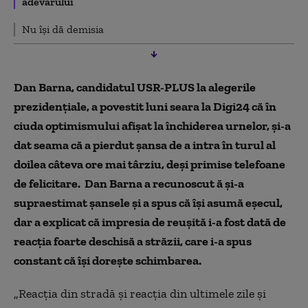
adevărului
Nu își dă demisia
Dan Barna, candidatul USR-PLUS la alegerile
prezidențiale, a povestit luni seara la Digi24 că în
ciuda optimismului afișat la închiderea urnelor, și-a
dat seama că a pierdut șansa de a intra în turul al
doilea câteva ore mai târziu, deși primise telefoane
de felicitare. Dan Barna a recunoscut ă și-a
supraestimat șansele și a spus că își asumă eșecul,
dar a explicat că impresia de reușită i-a fost dată de
reacția foarte deschisă a străzii, care i-a spus
constant că își dorește schimbarea.
„Reacţia din stradă şi reacţia din ultimele zile şi