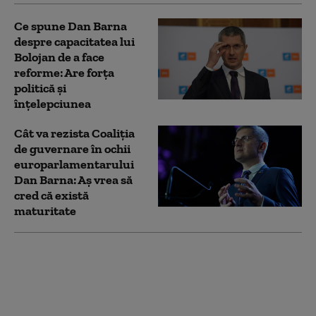
Ce spune Dan Barna
despre capacitatea lui
Bolojan de a face
reforme: Are forța
politică și
înțelepciunea
Cât va rezista Coaliția
de guvernare în ochii
europarlamentarului
Dan Barna: Aș vrea să
cred că există
maturitate
Dan Barna cere
clarificări Comisiei
Europene privind
acțiunile BEC prin care