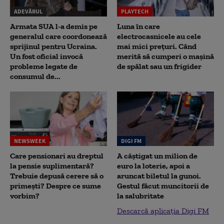
ADEVĂRUL
PLAYTECH
Armata SUA l-a demis pe
Luna în care
generalul care coordonează
electrocasnicele au cele
sprijinul pentru Ucraina.
mai mici prețuri. Când
Un fost oficial invocă
merită să cumperi o mașină
probleme legate de
de spălat sau un frigider
consumul de...
NEWSWEEK
DIGI FM
Care pensionari au dreptul
A câștigat un milion de
la pensie suplimentară?
euro la loterie, apoi a
Trebuie depusă cerere să o
aruncat biletul la gunoi.
primești? Despre ce sume
Gestul făcut muncitorii de
vorbim?
la salubritate
Descarcă aplicația Digi FM