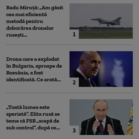
Radu Miruță: „Am găsit
cea mai eficientă
metodă pentru
doborârea dronelor
1
rusești...
Drona care a explodat
în Bulgaria, aproape de
România, a fost
identificată. Ce arată...
2
„Toată lumea este
speriată”. Elita rusă se
teme că FSB „scapă de
sub control”, după ce...
3