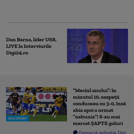
„cenzurează libertatea
de exprimare” pe
social-media
Dan Barna, lider USR,
LIVE la Interviurile
Digi24.ro
”Meciul anului”: în
minutul 10, oaspeții
conduceau cu 3-0, însă
abia apoi a urmat
”nebunia”! S-au mai
DIGI SPORT
marcat ȘAPTE goluri
Descarcă aplicația Digi