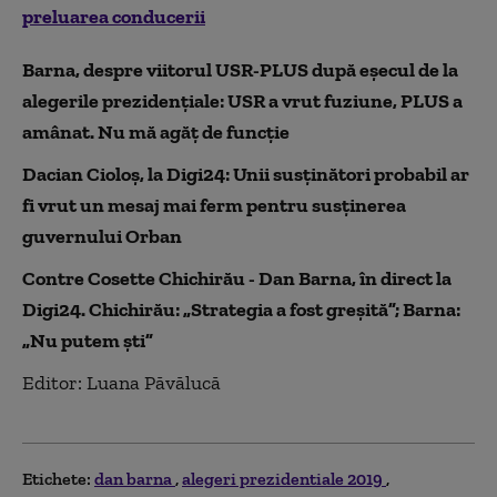
preluarea conducerii
Barna, despre viitorul USR-PLUS după eșecul de la
alegerile prezidențiale: USR a vrut fuziune, PLUS a
amânat. Nu mă agăț de funcție
Dacian Cioloș, la Digi24: Unii susținători probabil ar
fi vrut un mesaj mai ferm pentru susținerea
guvernului Orban
Contre Cosette Chichirău - Dan Barna, în direct la
Digi24. Chichirău: „Strategia a fost greșită”; Barna:
„Nu putem ști”
Editor: Luana Păvălucă
Etichete:
dan barna
alegeri prezidentiale 2019