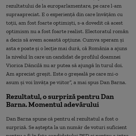
rezultatului de la europarlamentare, pe care l-am
supraapreciat. E o experienţă din care învăţăm cu
toţii, am fost foarte optimişti, s-a dovedit că acest
optimism nu a fost foarte realist. Electoratul român
a decis să avem această opţiune. Cumva speram şi
asta e poate şi o lecţie mai dură, că România a ajuns
la nivelul în care un candidat de profilul doamnei
Viorica Dăncilă nu ar putea să ajungă în turul doi.
Am apreciat greşit. Este o greşeală pe care mi-o
asum şi voi învăţa pe viitor”, a mai spus Dan Barna.
Rezultatul, o surpriză pentru Dan
Barna. Momentul adevărului
Dan Barna spune că pentru el rezultatul a fost o
surpriză. Se aștepta la un număr de voturi suficient
pentru a fi în fața candidatului PSD și pentru a intra