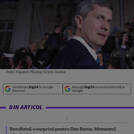
Foto: Inquam Photos/Octav Ganea
Urmărește
Digi24
în Google
Adaugă
Digi24
ca sursă preferată în
Discover
Google
DIN ARTICOL
Rezultatul, o surpriză pentru Dan Barna. Momentul