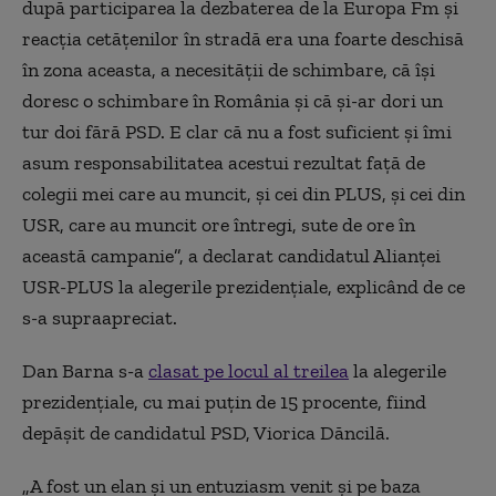
după participarea la dezbaterea de la Europa Fm şi
reacţia cetăţenilor în stradă era una foarte deschisă
în zona aceasta, a necesităţii de schimbare, că îşi
doresc o schimbare în România şi că şi-ar dori un
tur doi fără PSD. E clar că nu a fost suficient şi îmi
asum responsabilitatea acestui rezultat faţă de
colegii mei care au muncit, şi cei din PLUS, şi cei din
USR, care au muncit ore întregi, sute de ore în
această campanie”, a declarat candidatul Alianței
USR-PLUS la alegerile prezidențiale, explicând de ce
s-a supraapreciat.
Dan Barna s-a
clasat pe locul al treilea
la alegerile
prezidențiale, cu mai puțin de 15 procente, fiind
depășit de candidatul PSD, Viorica Dăncilă.
„A fost un elan şi un entuziasm venit şi pe baza