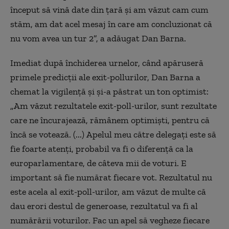
început să vină date din țară și am văzut cam cum
stăm, am dat acel mesaj în care am concluzionat că
nu vom avea un tur 2”, a adăugat Dan Barna.
Imediat după închiderea urnelor, când apăruseră
primele predicții ale exit-pollurilor, Dan Barna a
chemat la vigilență și și-a păstrat un ton optimist:
„Am văzut rezultatele exit-poll-urilor, sunt rezultate
care ne încurajează, rămânem optimiști, pentru că
încă se votează. (...)
Apelul meu către delegați este să
fie foarte atenți, probabil va fi o diferență ca la
europarlamentare, de câteva mii de voturi. E
important să fie numărat fiecare vot. Rezultatul nu
este acela al exit-poll-urilor, am văzut de multe că
dau erori destul de generoase, rezultatul va fi al
numărării voturilor. Fac un apel să
vegheze fiecare