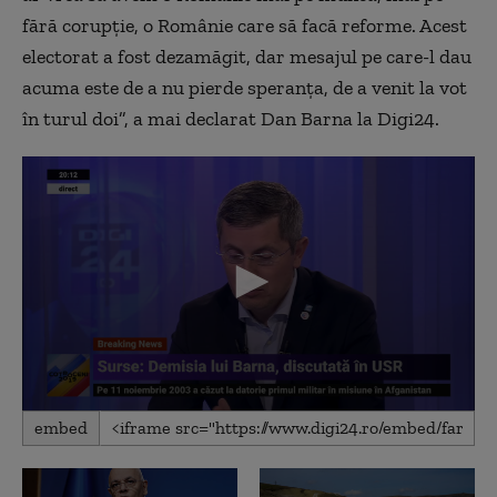
fără corupţie, o Românie care să facă reforme. Acest
electorat a fost dezamăgit, dar mesajul pe care-l dau
acuma este de a nu pierde speranţa, de a venit la vot
în turul doi”, a mai declarat Dan Barna la Digi24.
0
embed
seconds
of
8
minutes,