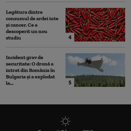
Legătura dintre
consumul de ardei iute
și cancer. Ce a
descoperit un nou
4
studiu
Incident grav de
securitate: O dronă a
intrat din România în
Bulgaria şi a explodat
5
la...