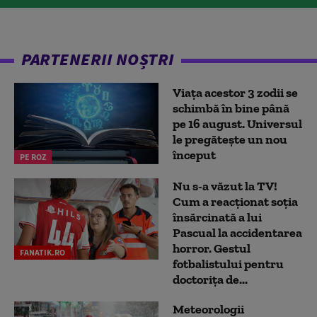
PARTENERII NOȘTRI
Viața acestor 3 zodii se
schimbă în bine până
pe 16 august. Universul
le pregătește un nou
început
PE ROZ
Nu s-a văzut la TV!
Cum a reacţionat soţia
însărcinată a lui
Pascual la accidentarea
horror. Gestul
FANATIK.RO
fotbalistului pentru
doctoriţa de...
Meteorologii