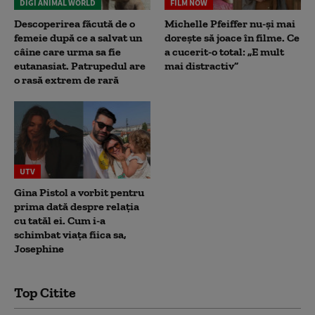
DIGI ANIMAL WORLD
FILM NOW
Descoperirea făcută de o
Michelle Pfeiffer nu-și mai
femeie după ce a salvat un
dorește să joace în filme. Ce
câine care urma sa fie
a cucerit-o total: „E mult
eutanasiat. Patrupedul are
mai distractiv”
o rasă extrem de rară
UTV
Gina Pistol a vorbit pentru
prima dată despre relația
cu tatăl ei. Cum i-a
schimbat viața fiica sa,
Josephine
Top Citite