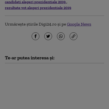
candidati alegeri prezidentiale 2019
rezultate vot alegeri prezidentiale 2019
Urmărește știrile Digi24.ro și pe
Google News
Te-ar putea interesa și:
Dan Barna, după
audierile la DNA în
dosarul vaccinurilor:
„Este ca și cum
cumperi 100 de tancuri
și apoi ești acuzat că le-
ai cumpărat”