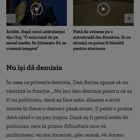
47
seconds
Arafat, după cazul ambulanței
Pistă de avioane pe o
din Cluj: "O minciună de pe
autostradă din România. În ce
social media. Se folosește AI, se
situații va putea fi folosită
creează imagini"
pentru aterizare
Nu își dă demisia
În ceea ce priveşte demisia, Dan Barna spune că nu
renunţă la funcţie. „Nu îmi dau demisia pentru că aş
fi un politician, dacă aş face asta. Alianţa a avut
succes în fiecare demers până acum. E pentru prima
dată când e un pas înapoi. Dacă aş fi genul acela de
politician care la prima dificultate zice vă
mulţumesc, eu am încercat, plec acasă, vă doresc