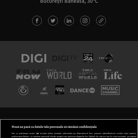
București Băneasa, 30°C
TERMENI ȘI CONDIȚII
POLITICA DE CONFIDENȚIALITATE
Nouă ne pasă ca datele tale personale să rămână confidențiale
Noi și partenerii noștri
30
stocăm și/sau accesăm informații pe dispozitivul dvs., precum identificatorii cookie unici pentru
prelucrarea datelor cu caracter personal. Puteți accepta sau gestiona alegerile dvs. făcând clic mai jos sau în orice moment, pe pagina