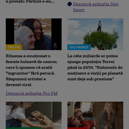
n povești: Pârtiile s-au...
Descarcă aplicația Digi
Sport
PRO FM
DIGI WORLD
Rihanna a emoționat o
La câte miliarde ar putea
femeie bolnavă de cancer,
ajunge populația Terrei
care îi spusese că arată
până în 2070. "Sistemele de
"îngrozitor" fără perucă.
susținere a vieții pe planetă
Răspunsul artistei a
sunt deja sub presiune"
devenit viral
Descarcă aplicația Pro FM