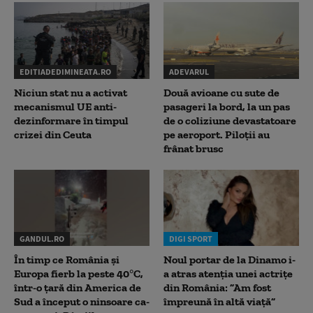
EDITIADEDIMINEATA.RO
ADEVARUL
Niciun stat nu a activat
Două avioane cu sute de
mecanismul UE anti-
pasageri la bord, la un pas
dezinformare în timpul
de o coliziune devastatoare
crizei din Ceuta
pe aeroport. Piloții au
frânat brusc
GANDUL.RO
DIGI SPORT
În timp ce România și
Noul portar de la Dinamo i-
Europa fierb la peste 40°C,
a atras atenția unei actrițe
într-o țară din America de
din România: ”Am fost
Sud a început o ninsoare ca-
împreună în altă viață”