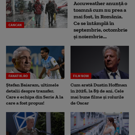
Accuweather anunță o
toamnă cum nu prea a
mai fost, în România.
Ce se întâmplă în
CANCAN
septembrie, octombrie
și noiembrie...
FANATIK.RO
FILM NOW
Ștefan Baiaram, ultimele
Cum arată Dustin Hoffman
detalii despre transfer.
în 2026, la 89 de ani. Cele
Care e echipa din Serie A la
mai bune filme și rolurile
care a fost propus!
de Oscar