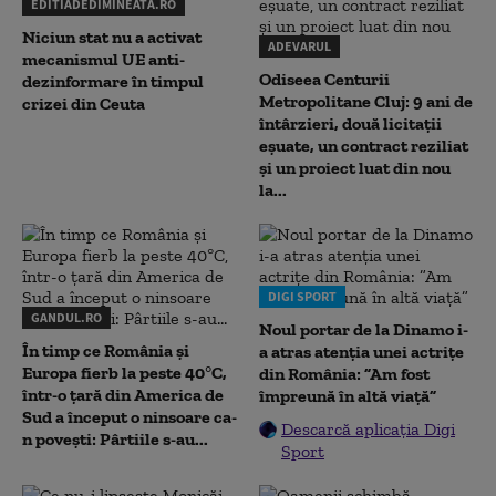
EDITIADEDIMINEATA.RO
Niciun stat nu a activat
ADEVARUL
mecanismul UE anti-
Odiseea Centurii
dezinformare în timpul
Metropolitane Cluj: 9 ani de
crizei din Ceuta
întârzieri, două licitații
eșuate, un contract reziliat
și un proiect luat din nou
la...
DIGI SPORT
GANDUL.RO
Noul portar de la Dinamo i-
În timp ce România și
a atras atenția unei actrițe
Europa fierb la peste 40°C,
din România: ”Am fost
într-o țară din America de
împreună în altă viață”
Sud a început o ninsoare ca-
Descarcă aplicația Digi
n povești: Pârtiile s-au...
Sport