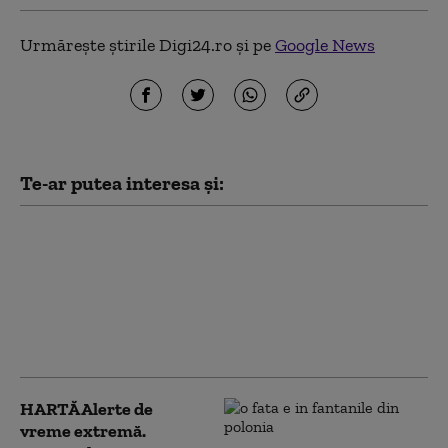
Urmărește știrile Digi24.ro și pe
Google News
Te-ar putea interesa și:
Ziua extremelor
meteorologice:
caniculă în sud, vijelii
în vestul și centrul
țării. ANM a emis trei
coduri galbene HARTĂ
HARTĂ Alerte de
vreme extremă.