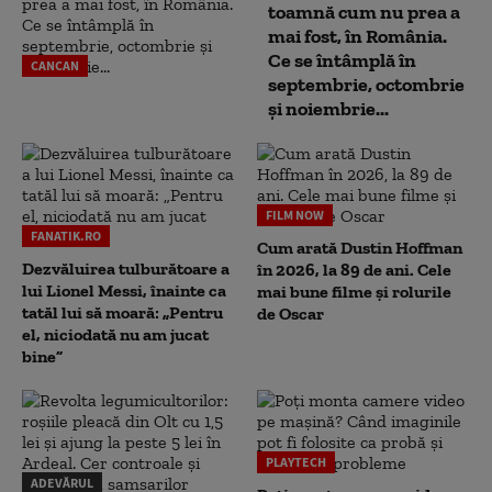
toamnă cum nu prea a
mai fost, în România.
Ce se întâmplă în
CANCAN
septembrie, octombrie
și noiembrie...
FILM NOW
FANATIK.RO
Cum arată Dustin Hoffman
Dezvăluirea tulburătoare a
în 2026, la 89 de ani. Cele
lui Lionel Messi, înainte ca
mai bune filme și rolurile
tatăl lui să moară: „Pentru
de Oscar
el, niciodată nu am jucat
bine”
PLAYTECH
ADEVĂRUL