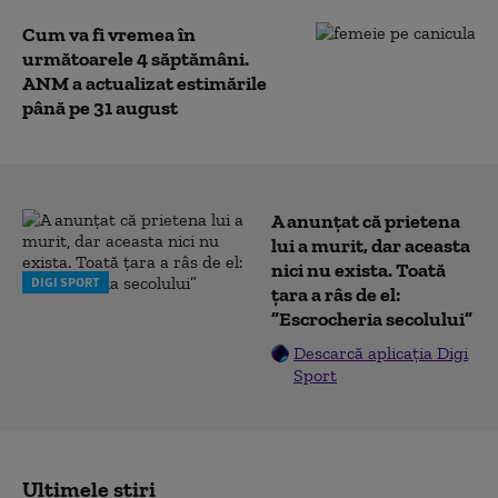
Cum va fi vremea în
următoarele 4 săptămâni.
ANM a actualizat estimările
până pe 31 august
A anunțat că prietena
lui a murit, dar aceasta
nici nu exista. Toată
DIGI SPORT
țara a râs de el:
”Escrocheria secolului”
Descarcă aplicația Digi
Sport
Ultimele știri