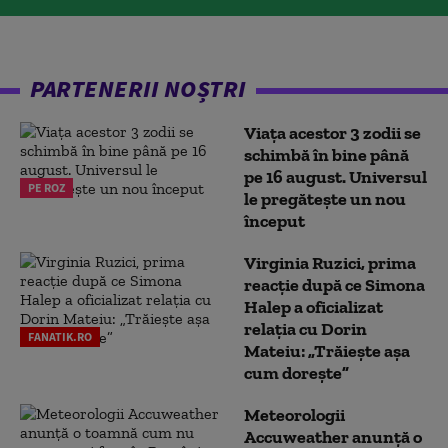
PARTENERII NOȘTRI
Viața acestor 3 zodii se
schimbă în bine până
pe 16 august. Universul
PE ROZ
le pregătește un nou
început
Virginia Ruzici, prima
reacție după ce Simona
Halep a oficializat
relația cu Dorin
FANATIK.RO
Mateiu: „Trăiește așa
cum dorește”
Meteorologii
Accuweather anunță o