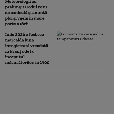
Meteorologii au
prelungit Codul roșu
de caniculă și anunță
ploi și vijelii în mare
parte a țării
Iulie 2026 a fost cea
mai caldă lună
înregistrată vreodată
în Franța de la
începutul
măsurătorilor, în 1900
Căldură extremă în
România: Alerte Cod
roşu de caniculă în mai
multe judeţe. Zonele
unde sunt așteptate
ploi