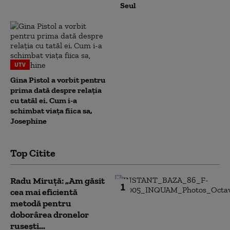
Seul
UTV
Gina Pistol a vorbit pentru
prima dată despre relația
cu tatăl ei. Cum i-a
schimbat viața fiica sa,
Josephine
Top Citite
Radu Miruță: „Am găsit
1
cea mai eficientă
metodă pentru
doborârea dronelor
rusești...