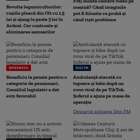
Poți monta camere video pe
Revolta legumicultorilor:
mașină? Când imaginile
roșiile pleacă din Olt cu 1,5
pot fi folosite ca probă și
lei și ajung la peste 5 lei în
când riști probleme
Ardeal. Cer controale și
eliminarea samsarilor
NEWSWEEK
DIGI FM
Beneficiu la pensie pentru o
Ambulanță atacată cu
categorie de pensionari.
topoare și bâte după un
Consiliul legislativ a dat
zvon viral de pe TikTok.
aviz favorabil
Șoferul a ajuns pe masa de
operație
Descarcă aplicația Digi FM