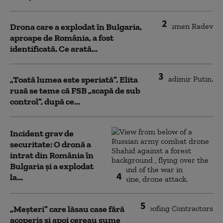
2
Drona care a explodat în Bulgaria,
aproape de România, a fost
identificată. Ce arată...
3
„Toată lumea este speriată”. Elita
rusă se teme că FSB „scapă de sub
control”, după ce...
Incident grav de
securitate: O dronă a
intrat din România în
Bulgaria şi a explodat
4
la...
5
„Meșteri” care lăsau case fără
acoperiș și apoi cereau sume