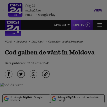
Digi24
VIEW
m.digi24.ro
FREE - In Google Play
LIVE TV
LIVE FM
HOME
Regional
Digi24 Iasi
Cod galben de vânt în Moldova
Cod galben de vânt în Moldova
Data publicării:
09.03.2014 15:41
Urmărește
Digi24
în Google
Adaugă
Digi24
ca sursă preferată în
Discover
Google