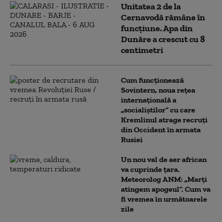
Unitatea 2 de la
Cernavodă rămâne în
funcțiune. Apa din
Dunăre a crescut cu 8
centimetri
Cum funcționează
Sovintern, noua rețea
internațională a
„socialiștilor” cu care
Kremlinul atrage recruți
din Occident în armata
Rusiei
Un nou val de aer african
va cuprinde țara.
Meteorolog ANM: „Marți
atingem apogeul”. Cum va
fi vremea în următoarele
zile