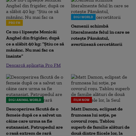
DIGI WORLD
PRO FM
Oamenii schimbă
Ce nu-i lipsește Monicăi
literalmente felul în care se
Anghel din frigider, după
rotește Pământul,
ce a slăbit 40 kg: “Știu ce să
avertizează cercetătorii
mănânc. Nu mai fac ca
înainte”
Descarcă aplicația Pro FM
DIGI ANIMAL WORLD
FILM NOW
Descoperirea făcută de o
Matt Damon, eclipsat de
femeie după ce a salvat un
frumoasa lui soție, pe
câine care urma sa fie
covorul roșu. Tablou
eutanasiat. Patrupedul are
superb de familie alături de
o rasă extrem de rară
două dintre fiicele lor, la