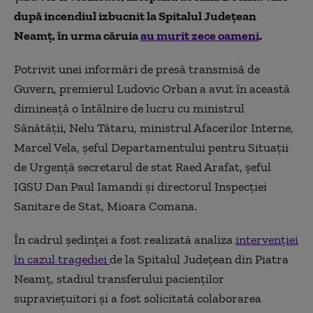
după incendiul izbucnit la Spitalul Județean
Neamț, în urma căruia
au murit zece oameni
.
Potrivit unei informări de presă transmisă de
Guvern, premierul Ludovic Orban a avut în această
dimineață o întâlnire de lucru cu ministrul
Sănătății, Nelu Tătaru, ministrul Afacerilor Interne,
Marcel Vela, șeful Departamentului pentru Situații
de Urgență secretarul de stat Raed Arafat, șeful
IGSU Dan Paul Iamandi și directorul Inspecției
Sanitare de Stat, Mioara Comana.
În cadrul ședinței a fost realizată analiza
intervenției
în cazul tragediei
de la Spitalul Județean din Piatra
Neamț, stadiul transferului pacienților
supraviețuitori și a fost solicitată colaborarea