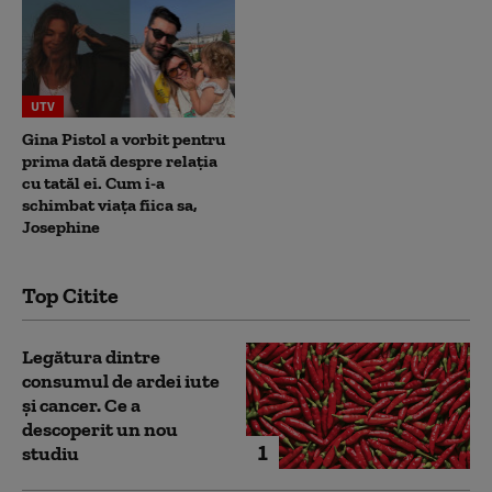
UTV
Gina Pistol a vorbit pentru
prima dată despre relația
cu tatăl ei. Cum i-a
schimbat viața fiica sa,
Josephine
Top Citite
Legătura dintre
consumul de ardei iute
și cancer. Ce a
descoperit un nou
1
studiu