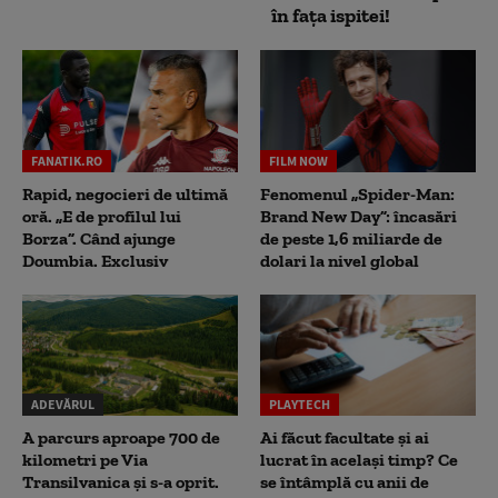
în fața ispitei!
FANATIK.RO
FILM NOW
Rapid, negocieri de ultimă
Fenomenul „Spider-Man:
oră. „E de profilul lui
Brand New Day”: încasări
Borza”. Când ajunge
de peste 1,6 miliarde de
Doumbia. Exclusiv
dolari la nivel global
ADEVĂRUL
PLAYTECH
A parcurs aproape 700 de
Ai făcut facultate și ai
kilometri pe Via
lucrat în același timp? Ce
Transilvanica și s-a oprit.
se întâmplă cu anii de