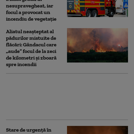
nesupravegheat, iar
focul a provocat un
incendiu de vegetaţie
Aliatul neașteptat al
pădurilor mistuite de
flăcări: Gândacul care
„aude” focul de la zeci
de kilometri și zboară
spre incendii
Explozie și incendiu la
un salon de
înfrumusețare din Iași.
Pompierii spun că focul
a fost pus intenționat
Stare de urgență în