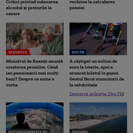
Critici privind mâncarea,
vechime la calcularea
alcoolul și prețurile la
pensiei
cazare
NEWSWEEK
DIGI FM
Ministrul de finanțe anunță
A câștigat un milion de
creșterea pensiilor. Când
euro la loterie, apoi a
iau pensionarii mai mulți
aruncat biletul la gunoi.
bani? Despre ce sume e
Gestul făcut muncitorii de
vorba
la salubritate
Descarcă aplicația Digi FM
EDITIADEDIMINEATA.RO
ADEVARUL