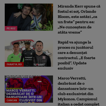
Miranda Kerr spune că
fostul ei soț, Orlando
Bloom, este astăzi „ca
un frate” pentru ea:
„Ne cunoaștem de
PE ROZ
atâta vreme”
Rapid va ajunge la
proces cu jucătorul
care a denunțat
contractul. „E foarte
posibil”. Update
FANATIK.RO
exclusiv
Marco Verratti,
dezbrăcat de o
dansatoare într-un
club exclusivist din
Mykonos. Campionul
CANCAN
italian a cedat complet