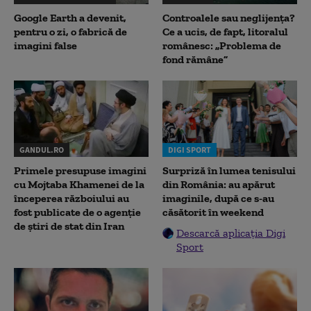
Google Earth a devenit,
Controalele sau neglijența?
pentru o zi, o fabrică de
Ce a ucis, de fapt, litoralul
imagini false
românesc: „Problema de
fond rămâne”
GANDUL.RO
DIGI SPORT
Primele presupuse imagini
Surpriză în lumea tenisului
cu Mojtaba Khamenei de la
din România: au apărut
începerea războiului au
imaginile, după ce s-au
fost publicate de o agenție
căsătorit în weekend
de știri de stat din Iran
Descarcă aplicația Digi
Sport