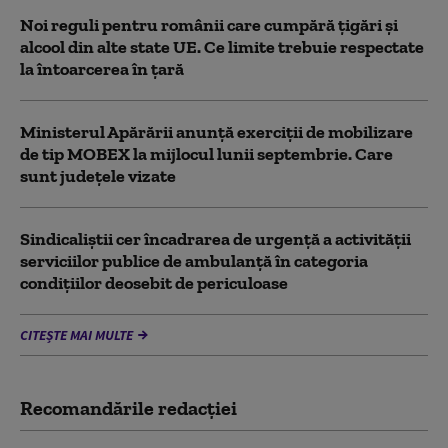
Noi reguli pentru românii care cumpără țigări și
alcool din alte state UE. Ce limite trebuie respectate
la întoarcerea în țară
Ministerul Apărării anunță exerciții de mobilizare
de tip MOBEX la mijlocul lunii septembrie. Care
sunt județele vizate
Sindicaliștii cer încadrarea de urgență a activității
serviciilor publice de ambulanță în categoria
condițiilor deosebit de periculoase
CITEȘTE MAI MULTE
Recomandările redacţiei