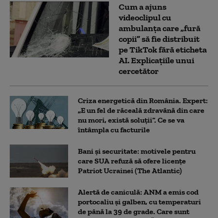
Cum a ajuns
videoclipul cu
ambulanța care „fură
copii” să fie distribuit
pe TikTok fără eticheta
AI. Explicațiile unui
cercetător
Criza energetică din România. Expert:
„E un fel de răceală zdravănă din care
nu mori, există soluții”. Ce se va
întâmpla cu facturile
Bani și securitate: motivele pentru
care SUA refuză să ofere licențe
Patriot Ucrainei (The Atlantic)
Alertă de caniculă: ANM a emis cod
portocaliu și galben, cu temperaturi
de până la 39 de grade. Care sunt