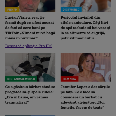
PRO FM
DIGI WORLD
Lucian Viziru, reacție
Pericolul invizibil din
fermă după ce a fost acuzat
zilele caniculare. Câți litri
de fani că cere bani pe
de apă trebuie să bei vara și
TikTok: „Nimeni nu vă bagă
la ce alimente să ai grijă,
mâna în buzunar!”
potrivit medicului...
Descarcă aplicația Pro FM
DIGI ANIMAL WORLD
FILM NOW
Ce a găsit un bărbat când se
Jennifer Lopez a dat cărțile
pregătea să-și spele rufele:
pe față. Ce o face să
„Era în haine, am rămas
considere un bărbat cu
traumatizat”
adevărat atrăgător: „Noi,
femeile, facem de toate”