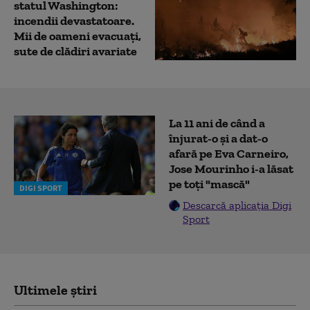
statul Washington:
incendii devastatoare.
Mii de oameni evacuați,
sute de clădiri avariate
La 11 ani de când a
înjurat-o și a dat-o
afară pe Eva Carneiro,
Jose Mourinho i-a lăsat
pe toți "mască"
DIGI SPORT
Descarcă aplicația Digi
Sport
Ultimele știri