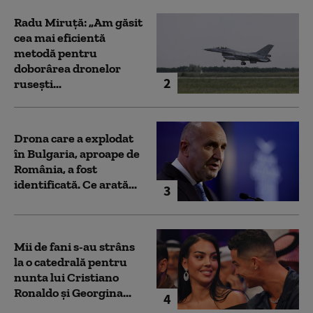
Radu Miruță: „Am găsit
cea mai eficientă
metodă pentru
doborârea dronelor
2
rusești...
Drona care a explodat
în Bulgaria, aproape de
România, a fost
identificată. Ce arată...
3
Mii de fani s-au strâns
la o catedrală pentru
nunta lui Cristiano
Ronaldo şi Georgina...
4