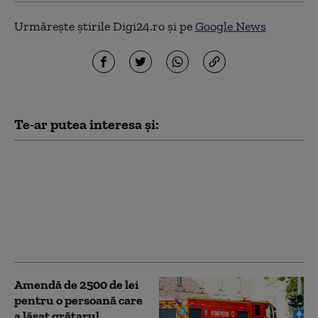
Urmărește știrile Digi24.ro și pe
Google News
Te-ar putea interesa și:
Bărbat găsit mort în
stradă, după ce un
incendiu a izbucnit
într-un bloc din Vâlcea.
Mai mulți locatari au
fost evacuați
Amendă de 2500 de lei
pentru o persoană care
a lăsat grătarul