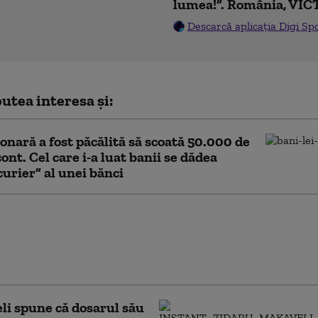
lumea!”. România, VIC
Descarcă aplicația Digi Sp
utea interesa și:
onară a fost păcălită să scoată 50.000 de
cont. Cel care i-a luat banii se dădea
curier” al unei bănci
iții în dosarul procurorilor
lentin Ştefan şi Teodor Niţă:
J Constanța, Florin Mitroi,
Reacția Consiliului
i spune că dosarul său