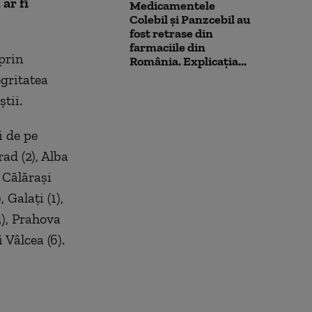
ar fi
Medicamentele
Colebil și Panzcebil au
fost retrase din
farmaciile din
prin
România. Explicația...
egritatea
tii.
i de pe
ad (2), Alba
, Călărași
 Galați (1),
13), Prahova
 Vâlcea (6).