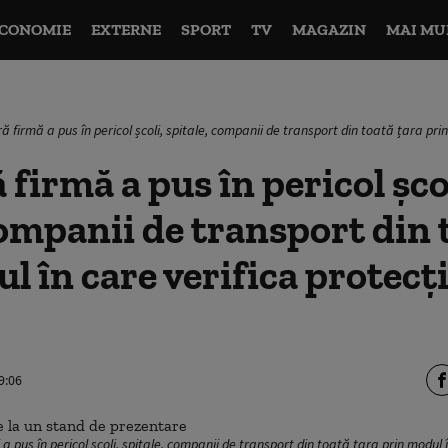
CONOMIE
EXTERNE
SPORT
TV
MAGAZIN
MAI MU
ă firmă a pus în pericol școli, spitale, companii de transport din toată țara prin
 firmă a pus în pericol șco
companii de transport din 
l în care verifica protecți
9:06
a pus în pericol școli, spitale, companii de transport din toată țara prin modul î