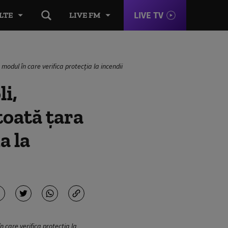
LIVE TV
LTE
LIVE FM
 modul în care verifica protecția la incendii
li,
toată țara
a la
n care verifica protecția la