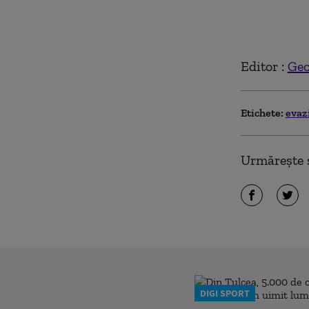
Editor :
Geo
Etichete:
evaz
Urmărește ș
DIGI SPORT