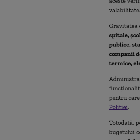
aceste verif
valabilitate
Gravitatea 
spitale, șco
publice, st
companii d
termice, el
Administrato
funcționalit
pentru care 
Poliției
.
Totodată, p
bugetului c