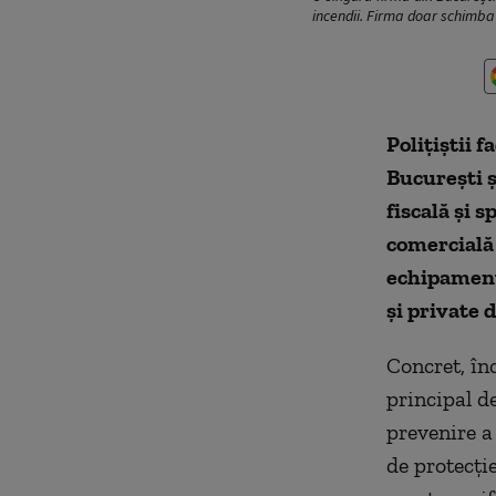
incendii. Firma doar schimba 
Polițiștii f
București ș
fiscală și s
comercială 
echipamente
și private 
Concret, în
principal de
prevenire a
de protecție