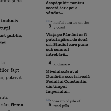
mitate și de
despăgubiri pentru
secetă, iar apoi a
vândut...
 inclusiv
3
ituții
Viața pe Pământ ar fi
ort public,
putut apărea de două
iei
ori. Studiul care pune
sub semnul
întrebării...
 la
4
ilor, fapt
Nivelul scăzut al
Dunării a scos la iveală
i, potrivit
Podul lui Constantin,
din timpul
Imperiului...
rate
5
l său,
firma