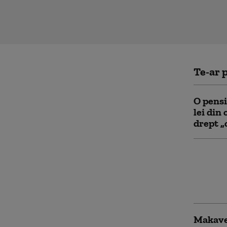
Te-ar p
O pensi
lei din 
drept „
Perchez
Gigi Va
șeful C
vizat. 
Makavel