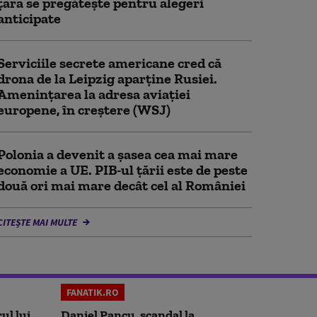
țara se pregătește pentru alegeri
anticipate
Serviciile secrete americane cred că
drona de la Leipzig aparține Rusiei.
Amenințarea la adresa aviației
europene, în creștere (WSJ)
Polonia a devenit a șasea cea mai mare
economie a UE. PIB-ul țării este de peste
două ori mai mare decât cel al României
CITEȘTE MAI MULTE
FANATIK.RO
ul lui
Daniel Pancu, scandal la