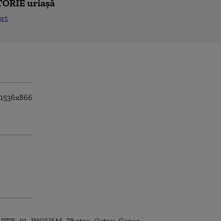
TORIE uriașă
ort