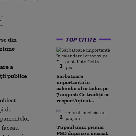
e
TOP CITITE
ese din
aziune
e
1
are a
ții publice
Sărbătoare
importantă în
calendarul ortodox pe
7 august: Ce tradiții se
 obiect
respectă și cui...
și de
2
hipamentelor
u făceau
Tupeul unui primar
PSD după ce a încasat