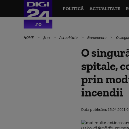
POLITICĂ
ACTUALITATE
E
HOME
Știri
Actualitate
Evenimente
O singur
O singură
spitale, 
prin modu
incendii
Data publicării:
15.04.2021 0
O singură firmă din București 