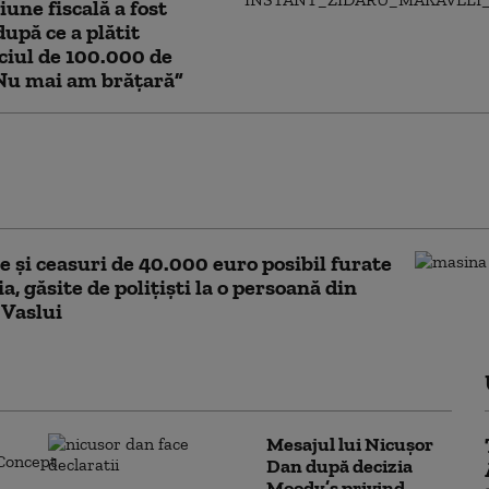
iune fiscală a fost
după ce a plătit
ciul de 100.000 de
Nu mai am brățară”
iţii la serverele Fidesz din Ungaria.
l lui Viktor Orban: „Fără precedent de la
tul comunismului”
te şi ceasuri de 40.000 euro posibil furate
ia, găsite de polițiști la o persoană din
 Vaslui
Mesajul lui Nicușor
Dan după decizia
Moody’s privind