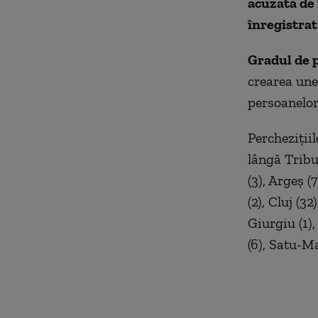
acuzată de 
înregistrat
Gradul de p
crearea unei
persoanelor,
Percheziții
lângă Tribun
(3), Argeș (
(2), Cluj (3
Giurgiu (1),
(6), Satu-Ma