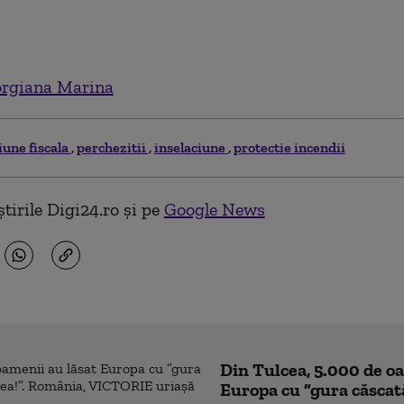
rgiana Marina
iune fiscala
perchezitii
inselaciune
protectie incendii
tirile Digi24.ro și pe
Google News
Din Tulcea, 5.000 de o
Europa cu ”gura căscat