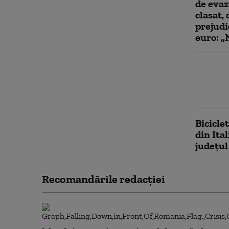
de evaz
clasat, 
prejudi
euro: „
Perchez
Partidu
sfârşi
Bicicle
din Ital
județul
Recomandările redacţiei