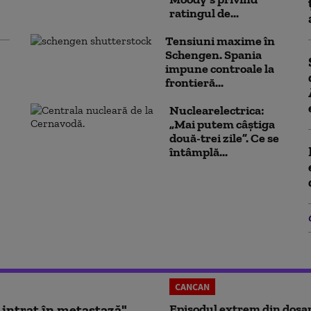
ratingul de...
Tensiuni maxime în
Schengen. Spania
impune controale la
frontieră...
Nuclearelectrica:
„Mai putem câștiga
două-trei zile”. Ce se
întâmplă...
CANCAN
 intrat în metastază".
Episodul extrem din dosar