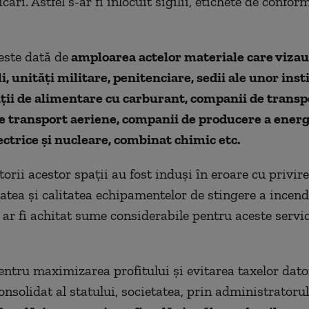
icări. Astfel s-ar fi înlocuit sigilii, etichete de confor
.
este dată de
amploarea actelor materiale care vizau
li, unități militare, penitenciare, sedii ale unor inst
ații de alimentare cu carburant, companii de transp
e transport aeriene, companii de producere a energ
ectrice și nucleare, combinat chimic etc.
rii acestor spații au fost induși în eroare cu privire
atea și calitatea echipamentelor de stingere a incendi
ar fi achitat sume considerabile pentru aceste servici
entru maximizarea profitului și evitarea taxelor dato
onsolidat al statului, societatea, prin administratoru