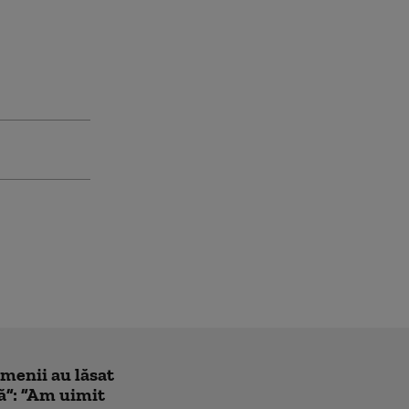
amenii au lăsat
ă”: ”Am uimit