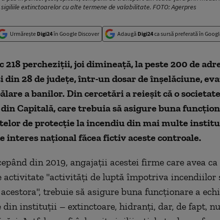
sigiliile extinctoarelor cu alte termene de valabilitate. FOTO: Agerpres
Urmărește
Digi24
în Google Discover
Adaugă
Digi24
ca sursă preferată în Googl
ac 218 percheziții, joi dimineață, la peste 200 de adr
i din 28 de județe, într-un dosar de înșelăciune, ev
pălare a banilor. Din cercetări a reieșit că o societat
din Capitală, care trebuia să asigure buna funcțion
lor de protecție la incendiu din mai multe institu
de interes național făcea fictiv aceste controale.
cepând din 2019, angajații acestei firme care avea ca
 activitate "activități de luptă împotriva incendiilor 
 acestora", trebuie să asigure buna funcționare a ec
 din instituții – extinctoare, hidranți, dar, de fapt, n