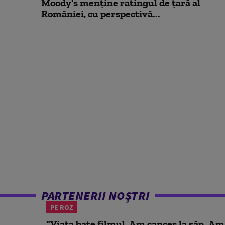
Moody's menține ratingul de țară al
României, cu perspectivă...
PARTENERII NOȘTRI
PE ROZ
"Viața bate filmul. Am cancer la sân. Am