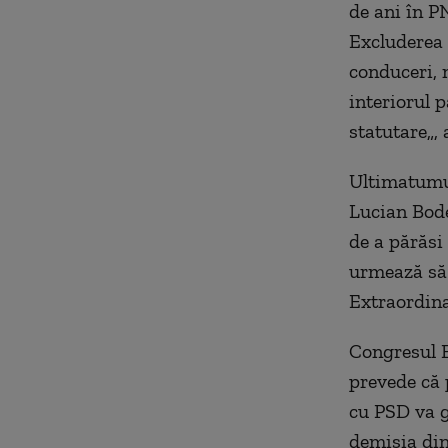
de ani în PN
Excluderea 
conduceri, n
interiorul p
statutare„,
Ultimatumul
Lucian Bode
de a părăsi 
urmează să 
Extraordina
Congresul E
prevede că 
cu PSD va ge
demisia din