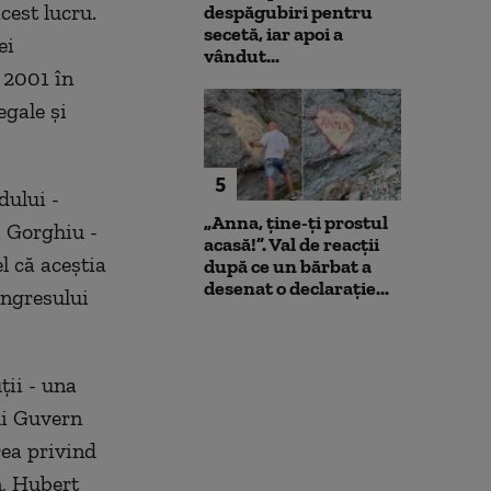
cest lucru.
despăgubiri pentru
secetă, iar apoi a
ei
vândut...
n 2001 în
egale şi
5
dului -
„Anna, ţine-ţi prostul
 Gorghiu -
acasă!”. Val de reacții
el că aceştia
după ce un bărbat a
desenat o declarație...
ongresului
ţii - una
ui Guvern
rea privind
n, Hubert