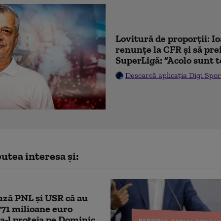
Lovitură de proporții: I
renunțe la CFR și să prei
SuperLigă: ”Acolo sunt t
Descarcă aplicația Digi Spor
utea interesa și:
ză PNL şi USR că au
771 milioane euro
a-l proteja pe Dominic