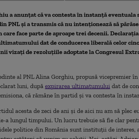
iu a anunțat că va contesta în instanță eventuala 
in PNL și a transmis că nu intenționează să părăs
n care face parte de aproape trei decenii. Declarați
ultimatumului dat de conducerea liberală celor ci
nii vizați de rezoluțiile adoptate la Congresul Extr
edinte al PNL Alina Gorghiu, propusă vicepremier î
eclarat luni, după
expirarea ultimatumului
dat de co
misiona, că rămâne în partid şi va contesta în insta
tidul acesta de zeci de ani şi de aici nu am să plec eu
de-a lungul timpului. Un lucru trebuie să fie clar pent
idele politice din România sunt instituţii de interes,
ntru cetăţeni să venim cu soluţii. Noi, astăzi, Adrian