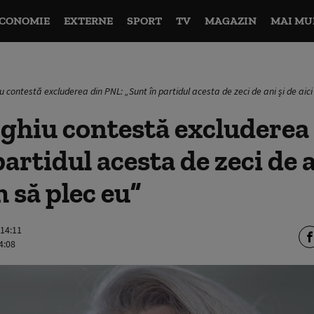
CONOMIE
EXTERNE
SPORT
TV
MAGAZIN
MAI MU
u contestă excluderea din PNL: „Sunt în partidul acesta de zeci de ani şi de aic
ghiu contestă excluderea
artidul acesta de zeci de a
m să plec eu”
 14:11
4:08