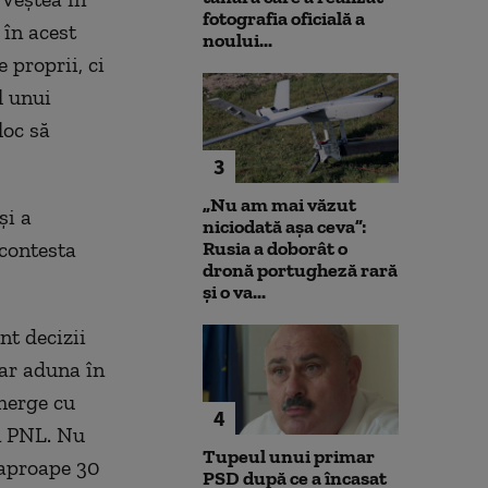
fotografia oficială a
 în acest
noului...
 proprii, ci
l unui
loc să
3
„Nu am mai văzut
și a
niciodată așa ceva”:
 contesta
Rusia a doborât o
dronă portugheză rară
și o va...
nt decizii
-ar aduna în
 merge cu
4
în PNL. Nu
Tupeul unui primar
 aproape 30
PSD după ce a încasat