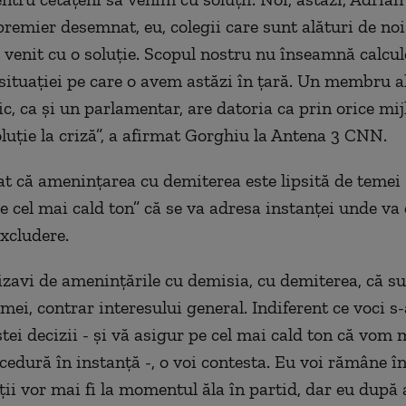
premier desemnat, eu, colegii care sunt alături de noi
venit cu o soluţie. Scopul nostru nu înseamnă calcule
situaţiei pe care o avem astăzi în ţară. Un membru a
ic, ca şi un parlamentar, are datoria ca prin orice mij
luţie la criză”, a afirmat Gorghiu la Antena 3 CNN.
t că ameninţarea cu demiterea este lipsită de temei 
pe cel mai cald ton” că se va adresa instanței unde va
excludere.
izavi de ameninţările cu demisia, cu demiterea, că su
emei, contrar interesului general. Indiferent ce voci s
stei decizii - şi vă asigur pe cel mai cald ton că vom
cedură în instanţă -, o voi contesta. Eu voi rămâne 
lţii vor mai fi la momentul ăla în partid, dar eu după