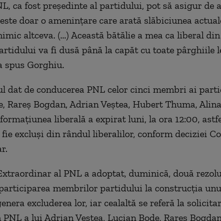
L, ca fost preşedinte al partidului, pot să asigur de a
este doar o ameninţare care arată slăbiciunea actual
imic altceva. (...) Această bătălie a mea ca liberal di
artidului va fi dusă până la capăt cu toate pârghiile l
 a spus Gorghiu.
 dat de conducerea PNL celor cinci membri ai parti
, Rareş Bogdan, Adrian Veştea, Hubert Thuma, Alina
formaţiunea liberală a expirat luni, la ora 12:00, astf
fie excluşi din rândul liberalilor, conform deciziei C
r.
xtraordinar al PNL a adoptat, duminică, două rezolu
participarea membrilor partidului la construcţia un
nera excluderea lor, iar cealaltă se referă la solicita
 PNL a lui Adrian Veştea, Lucian Bode, Rareş Bogda