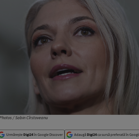
Photos / Sabin Cîrstoveanu
Urmărește
Digi24
în Google Discover
Adaugă
Digi24
ca sursă preferată în Googl