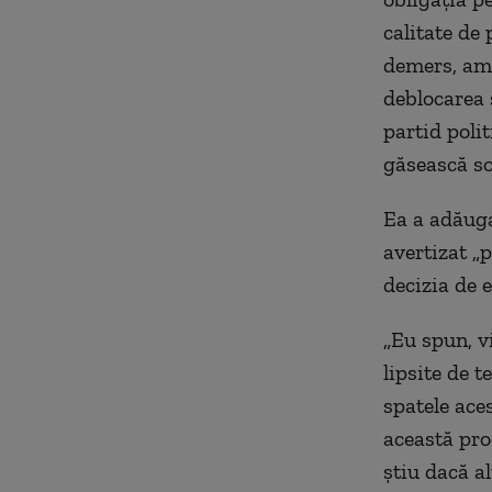
calitate de 
demers, am 
deblocarea 
partid polit
găsească so
Ea a adăuga
avertizat „
decizia de 
„Eu spun, v
lipsite de t
spatele ace
această pro
ştiu dacă a