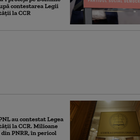
după contestarea Legii
tății la CCR
e Ilie Bolojan despre
rea declarației de
 partenerei sale de
PNL au contestat Legea
tății la CCR. Milioane
 din PNRR, în pericol