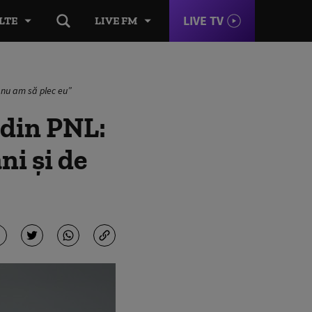
LIVE TV
LTE
LIVE FM
i nu am să plec eu”
 din PNL:
ni şi de