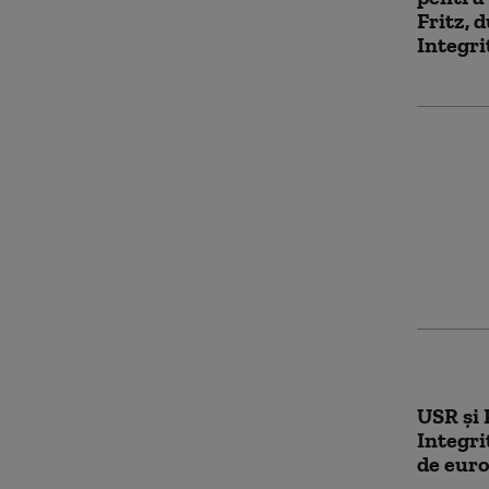
Fritz, 
Integri
Ce spun
publica
avere a
viață
USR și 
Integri
de euro