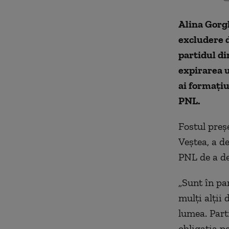
Alina Gorgh
excludere d
partidul di
expirarea 
ai formațiu
PNL.
Fostul preş
Veştea, a d
PNL de a de
„Sunt în par
mulţi alţii 
lumea. Part
obligaţia pe