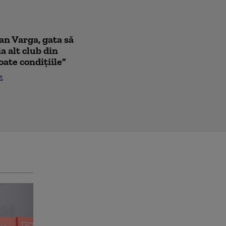
oan Varga, gata să
a alt club din
oate condițiile”
t