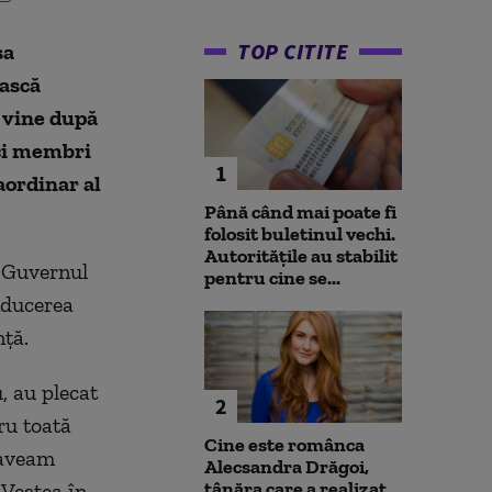
TOP CITITE
sa
ească
a vine după
nci membri
1
aordinar al
Până când mai poate fi
folosit buletinul vechi.
Autoritățile au stabilit
n Guvernul
pentru cine se...
nducerea
nţă.
, au plecat
2
ru toată
Cine este românca
 aveam
Alecsandra Drăgoi,
tânăra care a realizat
 Veştea în