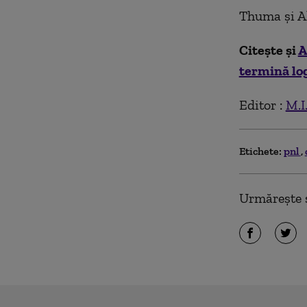
Thuma şi Al
Citește și
A
termină lo
Editor :
M.I
Etichete:
pnl
Urmărește ș