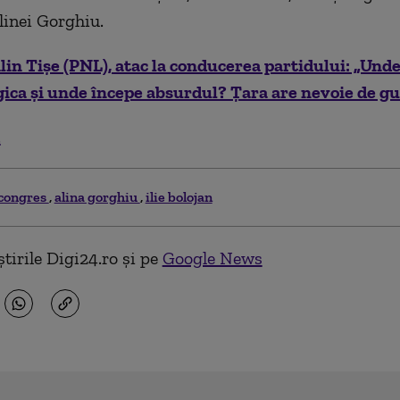
inei Gorghiu.
lin Tişe (PNL), atac la conducerea partidului: „Unde
gica şi unde începe absurdul? Ţara are nevoie de g
.
congres
alina gorghiu
ilie bolojan
tirile Digi24.ro și pe
Google News