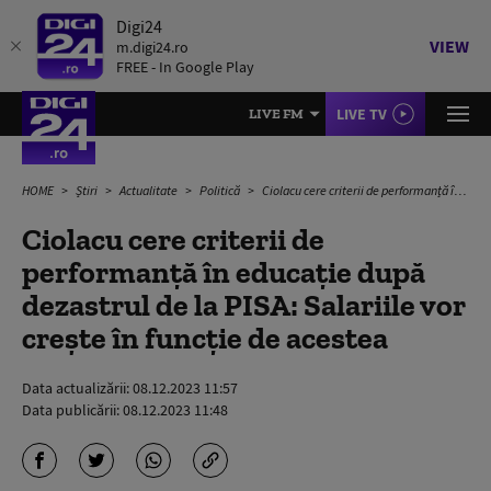
Digi24
VIEW
m.digi24.ro
FREE - In Google Play
LIVE TV
LIVE FM
HOME
Știri
Actualitate
Politică
Ciolacu cere criterii de performanță în educație după dezastrul de la PISA: Salariile vor crește în funcție de acestea
Ciolacu cere criterii de
performanță în educație după
dezastrul de la PISA: Salariile vor
crește în funcție de acestea
Data actualizării:
08.12.2023 11:57
Data publicării:
08.12.2023 11:48