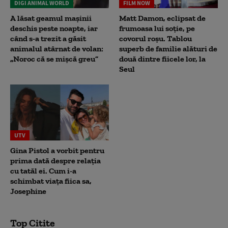
DIGI ANIMAL WORLD
FILM NOW
A lăsat geamul mașinii
Matt Damon, eclipsat de
deschis peste noapte, iar
frumoasa lui soție, pe
când s-a trezit a găsit
covorul roșu. Tablou
animalul atârnat de volan:
superb de familie alături de
„Noroc că se mișcă greu”
două dintre fiicele lor, la
Seul
UTV
Gina Pistol a vorbit pentru
prima dată despre relația
cu tatăl ei. Cum i-a
schimbat viața fiica sa,
Josephine
Top Citite