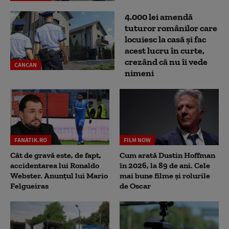
4.000 lei amendă
tuturor românilor care
locuiesc la casă și fac
acest lucru în curte,
crezând că nu îi vede
CANCAN
nimeni
FANATIK.RO
FILM NOW
Cât de gravă este, de fapt,
Cum arată Dustin Hoffman
accidentarea lui Ronaldo
în 2026, la 89 de ani. Cele
Webster. Anunțul lui Mario
mai bune filme și rolurile
Felgueiras
de Oscar