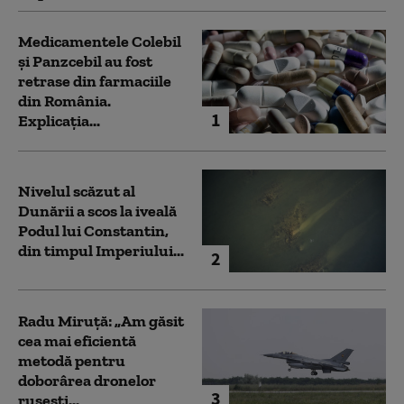
Medicamentele Colebil
și Panzcebil au fost
retrase din farmaciile
din România.
1
Explicația...
Nivelul scăzut al
Dunării a scos la iveală
Podul lui Constantin,
din timpul Imperiului...
2
Radu Miruță: „Am găsit
cea mai eficientă
metodă pentru
doborârea dronelor
3
rusești...