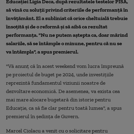
Educaţiei Ligia Deca, după rezultatele testelor PISA,
să vină cu soluţii privind criteriile de performanţă în
învăţământ. El a subliniat că orice cheltuială trebuie
însoţită şi de o reformă şi să aibă ca rezultat
performanţa. "Nu ne putem aştepta ca, doar mărind
salariile, să se întâmple o minune, pentru că nu se
va întâmpla", a spus premierul.
"Vă anunţ că în acest weekend vom lucra împreună
pe proiectul de buget pe 2024, unde investiţiile
reprezintă fundamentul viziunii noastre de
dezvoltare economică. De asemenea, va exista cea
mai mare alocare bugetară din istorie pentru
Educaţie, ca să fie clar pentru toată lumea", a spus
premierul în şedinţa de Guvern.
Marcel Ciolacu a venit cu o solicitare pentru