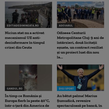
EDITIADEDIMINEATA.RO
ADEVARUL
Niciun stat nu a activat
Odiseea Centurii
mecanismul UE anti-
Metropolitane Cluj: 9 ani de
dezinformare în timpul
întârzieri, două licitații
crizei din Ceuta
eșuate, un contract reziliat
și un proiect luat din nou
la...
GANDUL.RO
DIGI SPORT
În timp ce România și
Au bătut palma! Marius
Europa fierb la peste 40°C,
Șumudică, revenire
într-o țară din America de
spectaculoasă pe bancă, în