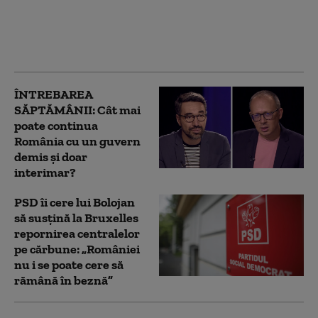
tăiat curentul.
România are deja
probleme în
aprovizionare
ÎNTREBAREA
SĂPTĂMÂNII: Cât mai
poate continua
România cu un guvern
demis și doar
interimar?
PSD îi cere lui Bolojan
să susțină la Bruxelles
repornirea centralelor
pe cărbune: „României
nu i se poate cere să
rămână în beznă”