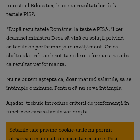
ministrul Educaţiei, în urma rezultatelor de la
testele PISA.
"După rezultatele României la testele PISA, îi cer
doamnei ministru Deca să vină cu soluţii privind
criteriile de performanţă în învăţământ. Orice
cheltuială trebuie însoţită şi de o reformă şi să aibă
ca rezultat performanţa.
Nu ne putem aştepta ca, doar mărind salariile, să se
întâmple o minune. Pentru că nu se va întâmpla.
Aşadar, trebuie introduse criterii de perfomanţă în
funcţie de care salariile vor creşte".
Setarile tale privind cookie-urile nu permit
afisarea continutul din aceasta sectiune. Poti