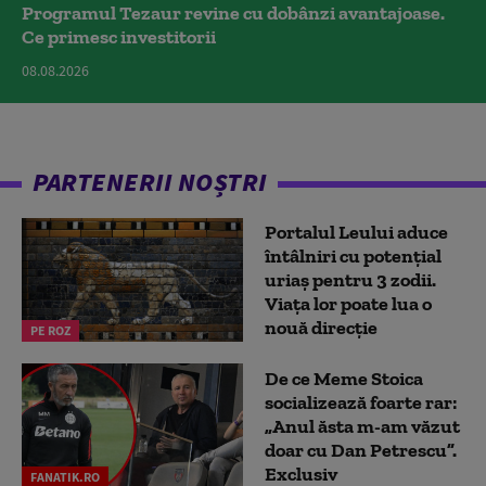
Programul Tezaur revine cu dobânzi avantajoase.
Ce primesc investitorii
08.08.2026
PARTENERII NOȘTRI
Portalul Leului aduce
întâlniri cu potențial
uriaș pentru 3 zodii.
Viața lor poate lua o
nouă direcție
PE ROZ
De ce Meme Stoica
socializează foarte rar:
„Anul ăsta m-am văzut
doar cu Dan Petrescu”.
Exclusiv
FANATIK.RO