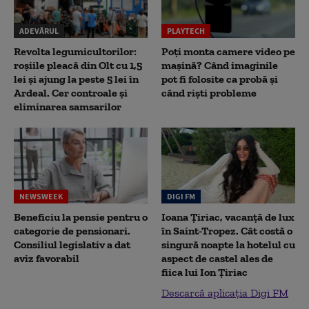
ADEVĂRUL
PLAYTECH
Revolta legumicultorilor:
Poți monta camere video pe
roșiile pleacă din Olt cu 1,5
mașină? Când imaginile
lei și ajung la peste 5 lei în
pot fi folosite ca probă și
Ardeal. Cer controale și
când riști probleme
eliminarea samsarilor
NEWSWEEK
DIGI FM
Beneficiu la pensie pentru o
Ioana Țiriac, vacanță de lux
categorie de pensionari.
în Saint-Tropez. Cât costă o
Consiliul legislativ a dat
singură noapte la hotelul cu
aviz favorabil
aspect de castel ales de
fiica lui Ion Țiriac
Descarcă aplicația Digi FM