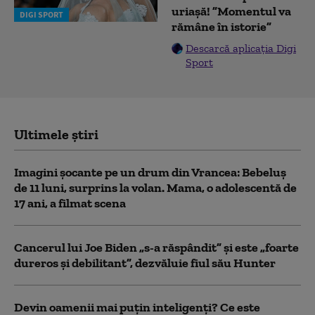
uriașă! ”Momentul va
DIGI SPORT
rămâne în istorie”
Descarcă aplicația Digi
Sport
Ultimele știri
Imagini șocante pe un drum din Vrancea: Bebeluș
de 11 luni, surprins la volan. Mama, o adolescentă de
17 ani, a filmat scena
Cancerul lui Joe Biden „s-a răspândit” şi este „foarte
dureros și debilitant”, dezvăluie fiul său Hunter
Devin oamenii mai puțin inteligenți? Ce este