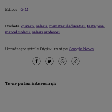
Editor :
G.M.
Etichete:
guvern
salarii
ministerul educatiei
teste pisa
marcel ciolacu
salairi profesori
Urmărește știrile Digi24.ro și pe
Google News
Te-ar putea interesa și:
Fabricile de
medicamente cer
Guvernului să nu le fie