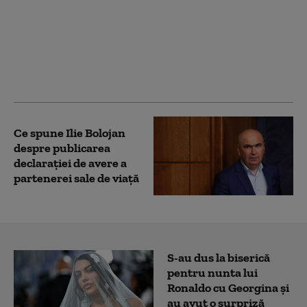
Bolojan, mesaj înainte
de evaluarea Moody's:
„Alegerile din 2028 se
apropie. Crește riscul
recăderii în populism și
risipă”
Ce spune Ilie Bolojan
despre publicarea
declarației de avere a
partenerei sale de viață
S-au dus la biserică
pentru nunta lui
Ronaldo cu Georgina și
au avut o surpriză