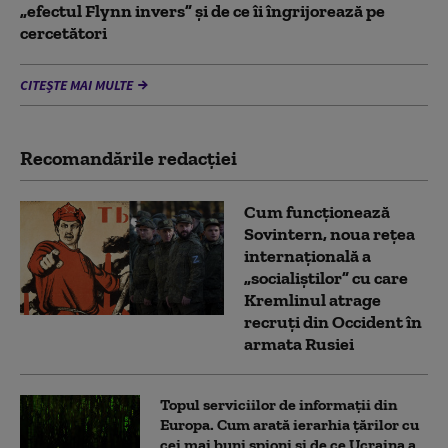
„efectul Flynn invers” și de ce îi îngrijorează pe
cercetători
CITEȘTE MAI MULTE
Recomandările redacţiei
Cum funcționează
Sovintern, noua rețea
internațională a
„socialiștilor” cu care
Kremlinul atrage
recruți din Occident în
armata Rusiei
Topul serviciilor de informații din
Europa. Cum arată ierarhia țărilor cu
cei mai buni spioni și de ce Ucraina a