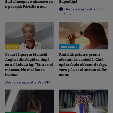
Sud a început o ninsoare ca-
SuperLigă
n povești: Pârtiile s-au...
Descarcă aplicația Digi
Sport
PRO FM
DIGI WORLD
Ce nu-i lipsește Monicăi
Rinichii, printre primii
Anghel din frigider, după
afectați de caniculă. Câtă
ce a slăbit 40 kg: “Știu ce să
apă trebuie să bem, de fapt,
mănânc. Nu mai fac ca
vara și la ce alimente să fim
înainte”
atenți
Descarcă aplicația Pro FM