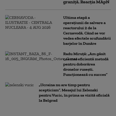
graniţă. Reacția MApN
Ultima etapă a
operațiunii de salvare a
reactorului 2 de la
Cernavodă. Când se vor
vedea efectele scufundării
barjelor în Dunăre
Radu Miruță: „Am găsit
cea mai eficientă metodă
pentru doborârea
dronelor rusești.
Funcționează cu succes”
„Ucraina nu are timp pentru
scepticism”. Mesajul lui Zelenski
pentru Vucic, în prima sa vizită oficială
la Belgrad