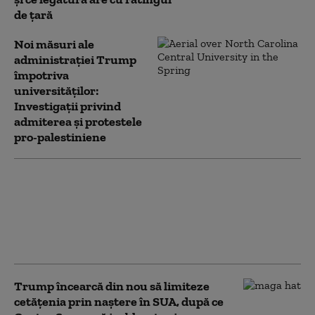
de țară
Noi măsuri ale
administrației Trump
împotriva
universităților:
Investigații privind
admiterea și protestele
pro-palestiniene
Serviciile secrete
americane avertizează
că Putin ar putea ataca
o țară NATO încă din
această toamnă (WSJ)
Trump încearcă din nou să limiteze
cetățenia prin naștere în SUA, după ce