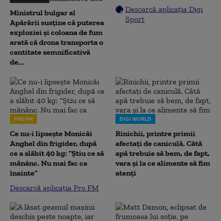
Descarcă aplicația Digi
Ministrul bulgar al
Sport
Apărării susține că puterea
exploziei și coloana de fum
arată că drona transporta o
cantitate semnificativă
de...
PRO FM
DIGI WORLD
Ce nu-i lipsește Monicăi
Rinichii, printre primii
Anghel din frigider, după
afectați de caniculă. Câtă
ce a slăbit 40 kg: “Știu ce să
apă trebuie să bem, de fapt,
mănânc. Nu mai fac ca
vara și la ce alimente să fim
înainte”
atenți
Descarcă aplicația Pro FM