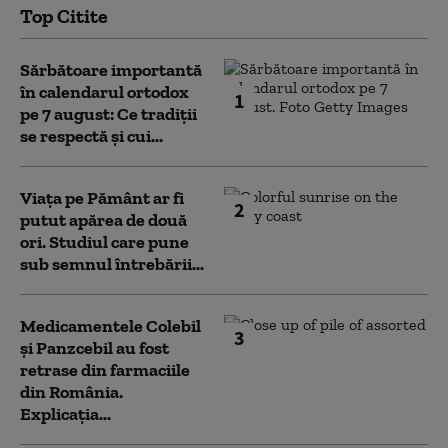
Top Citite
Sărbătoare importantă
în calendarul ortodox
1
pe 7 august: Ce tradiții
se respectă și cui...
Viața pe Pământ ar fi
2
putut apărea de două
ori. Studiul care pune
sub semnul întrebării...
Medicamentele Colebil
3
și Panzcebil au fost
retrase din farmaciile
din România.
Explicația...