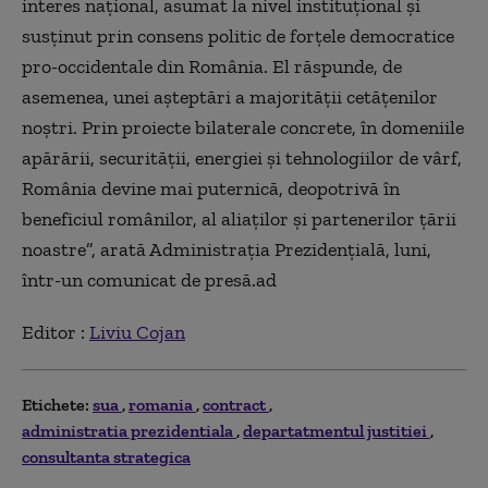
interes naţional, asumat la nivel instituţional şi
susţinut prin consens politic de forţele democratice
pro-occidentale din România. El răspunde, de
asemenea, unei aşteptări a majorităţii cetăţenilor
noştri. Prin proiecte bilaterale concrete, în domeniile
apărării, securităţii, energiei şi tehnologiilor de vârf,
România devine mai puternică, deopotrivă în
beneficiul românilor, al aliaţilor şi partenerilor ţării
noastre”, arată Administraţia Prezidenţială, luni,
într-un comunicat de presă.ad
Editor :
Liviu Cojan
Etichete:
sua
romania
contract
administratia prezidentiala
departatmentul justitiei
consultanta strategica