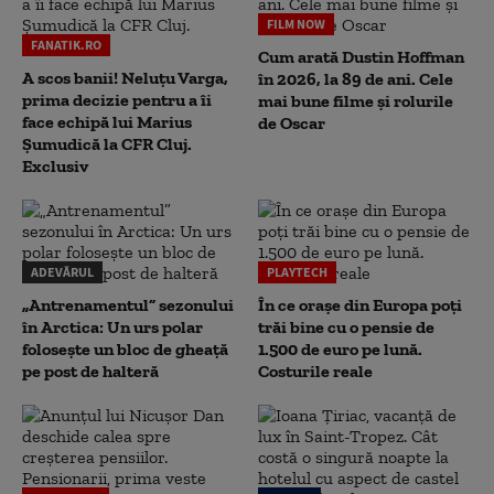
FILM NOW
FANATIK.RO
Cum arată Dustin Hoffman
A scos banii! Neluțu Varga,
în 2026, la 89 de ani. Cele
prima decizie pentru a îi
mai bune filme și rolurile
face echipă lui Marius
de Oscar
Șumudică la CFR Cluj.
Exclusiv
ADEVĂRUL
PLAYTECH
„Antrenamentul” sezonului
În ce orașe din Europa poți
în Arctica: Un urs polar
trăi bine cu o pensie de
folosește un bloc de gheață
1.500 de euro pe lună.
pe post de halteră
Costurile reale