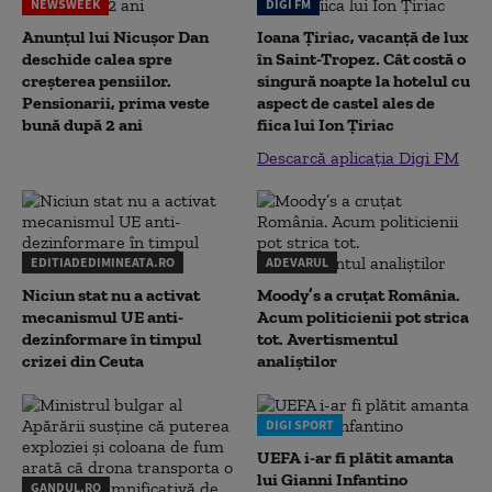
NEWSWEEK
DIGI FM
Anunțul lui Nicușor Dan
Ioana Țiriac, vacanță de lux
deschide calea spre
în Saint-Tropez. Cât costă o
creșterea pensiilor.
singură noapte la hotelul cu
Pensionarii, prima veste
aspect de castel ales de
bună după 2 ani
fiica lui Ion Țiriac
Descarcă aplicația Digi FM
EDITIADEDIMINEATA.RO
ADEVARUL
Niciun stat nu a activat
Moody’s a cruțat România.
mecanismul UE anti-
Acum politicienii pot strica
dezinformare în timpul
tot. Avertismentul
crizei din Ceuta
analiștilor
DIGI SPORT
UEFA i-ar fi plătit amanta
lui Gianni Infantino
GANDUL.RO