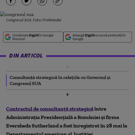
Congresul SUA. Foto: Profimedia
Urmărește
Digi24
în Google
Adaugă
Digi24
ca sursă preferată în
Discover
Google
DIN ARTICOL
Consultanţă strategică în relaţiile cu Guvernul şi
Congresul SUA
Contractul de consultanţă strategică
între
Administraţia Prezidenţială a României şi firma
Eversheds Sutherland a fost înregistrat în 28 mai la
Departamentul american al Justiţiei.