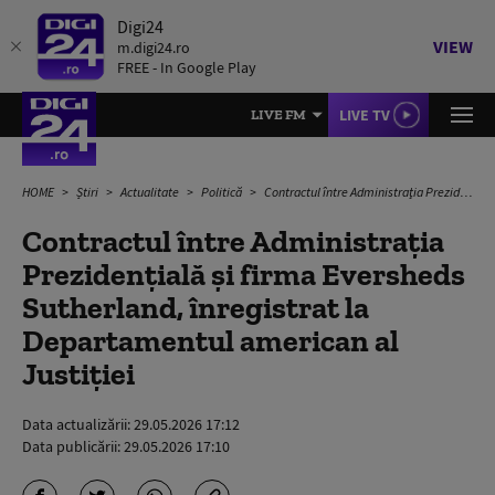
Digi24
VIEW
m.digi24.ro
FREE - In Google Play
LIVE TV
LIVE FM
HOME
Știri
Actualitate
Politică
Contractul între Administraţia Prezidenţială şi firma Eversheds Sutherland, înregistrat la Departamentul american al Justiţiei
Contractul între Administraţia
Prezidenţială şi firma Eversheds
Sutherland, înregistrat la
Departamentul american al
Justiţiei
Data actualizării:
29.05.2026 17:12
Data publicării:
29.05.2026 17:10