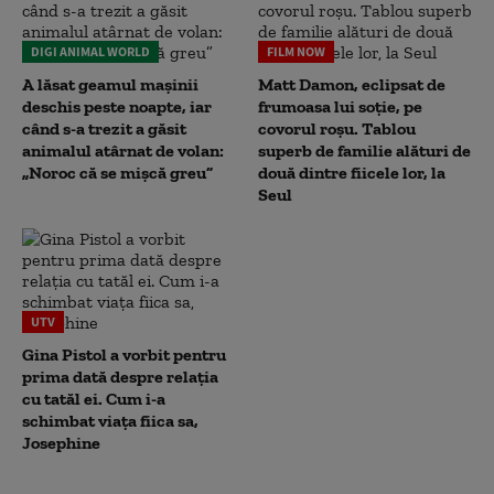
DIGI ANIMAL WORLD
FILM NOW
A lăsat geamul mașinii
Matt Damon, eclipsat de
deschis peste noapte, iar
frumoasa lui soție, pe
când s-a trezit a găsit
covorul roșu. Tablou
animalul atârnat de volan:
superb de familie alături de
„Noroc că se mișcă greu”
două dintre fiicele lor, la
Seul
UTV
Gina Pistol a vorbit pentru
prima dată despre relația
cu tatăl ei. Cum i-a
schimbat viața fiica sa,
Josephine