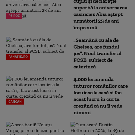
cuplu și declarație
superbă la aniversarea
căsniciei: Abia aștept
PE ROZ
următorii 25 de ani
împreună
„Seamănă cu ăla de
Chelsea, are fundul
jos”. Noul transfer al
FANATIK.RO
FCSB, subiect de
caterincă
4.000 lei amendă
tuturor românilor care
locuiesc la casă și fac
acest lucru în curte,
CANCAN
crezând că nu îi vede
nimeni