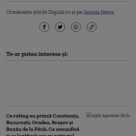
Urmărește știrile Digi24.ro și pe
Google News
Te-ar putea interesa și:
Todd Blanche, fostul
avocat al lui Trump,
confirmat procuror
general al SUA. Vot la
limită în Senat
Ce rating au primit Constanța,
București, Oradea, Brașov și
Buzău de la Fitch. Ce semnifică
și ce legătură are cu ratingul