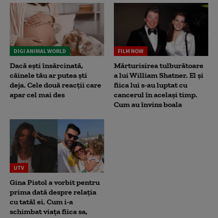
DIGI ANIMAL WORLD
FILM NOW
Dacă ești însărcinată,
Mărturisirea tulburătoare
câinele tău ar putea ști
a lui William Shatner. El și
deja. Cele două reacții care
fiica lui s-au luptat cu
apar cel mai des
cancerul în același timp.
Cum au învins boala
UTV
Gina Pistol a vorbit pentru
prima dată despre relația
cu tatăl ei. Cum i-a
schimbat viața fiica sa,