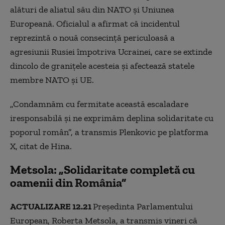
alături de aliatul său din NATO şi Uniunea
Europeană. Oficialul a afirmat că incidentul
reprezintă o nouă consecinţă periculoasă a
agresiunii Rusiei împotriva Ucrainei, care se extinde
dincolo de graniţele acesteia şi afectează statele
membre NATO şi UE.
„Condamnăm cu fermitate această escaladare
iresponsabilă şi ne exprimăm deplina solidaritate cu
poporul român”, a transmis Plenkovic pe platforma
X, citat de Hina.
Metsola: „Solidaritate completă cu
oamenii din România”
ACTUALIZARE 12.21
Preşedinta Parlamentului
European, Roberta Metsola, a transmis vineri că