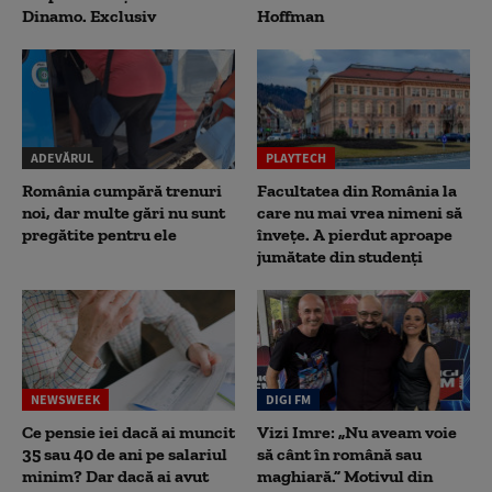
Dinamo. Exclusiv
Hoffman
ADEVĂRUL
PLAYTECH
România cumpără trenuri
Facultatea din România la
noi, dar multe gări nu sunt
care nu mai vrea nimeni să
pregătite pentru ele
înveţe. A pierdut aproape
jumătate din studenţi
NEWSWEEK
DIGI FM
Ce pensie iei dacă ai muncit
Vizi Imre: „Nu aveam voie
35 sau 40 de ani pe salariul
să cânt în română sau
minim? Dar dacă ai avut
maghiară.” Motivul din