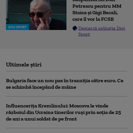
Petrescu pentru MM
Stoica și Gigi Becali,
care îl vor la FCSB
DIGI SPORT
Descarcă aplicația Digi
Sport
Ultimele știri
Bulgaria face un nou pas în tranziţia către euro. Ce
se schimbă începând de mâine
Influencerița Kremlinului: Moscova le vinde
războiul din Ucraina tinerilor ruși prin soția de 25
de ani a unui soldat de pe front