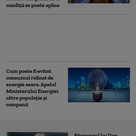
condiții se poate aplica
Trei cetăţeni chinezi
au încercat să intre în
România cu vize false,
emise aparent de
autorităţile poloneze
Cum poate fi evitat
consumul ridicat de
energie seara. Apelul
Ministerului Energiei
către populație și
companii
Răspunsul lui Dan