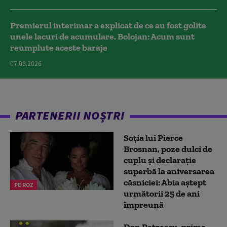
Premierul interimar a explicat de ce au fost golite
unele lacuri de acumulare. Bolojan: Acum sunt
reumplute aceste baraje
07.08.2026
PARTENERII NOȘTRI
Soția lui Pierce
Brosnan, poze dulci de
cuplu și declarație
superbă la aniversarea
căsniciei: Abia aștept
PE ROZ
următorii 25 de ani
împreună