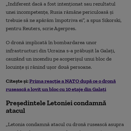
„Indiferent dacă a fost intenţionat sau rezultatul
unei incompetenţe, Rusia rămâne periculoasă şi
trebuie să ne apărăm împotriva ei”, a spus Sikorski,
pentru Reuters, scrie Agerpres.
O dronă implicată în bombardarea unor
infrastructuri din Ucraina s-a prăbuşit la Galaţi,
cauzând un incendiu pe acoperişul unui bloc de
locuinţe şi rănind uşor două persoane.
Citește și:
Prima reacție a NATO după ce o dronă
rusească a lovit un bloc cu 10 etaje din Galați
Președintele Letoniei condamnă
atacul
„Letonia condamnă atacul cu dronă rusească asupra