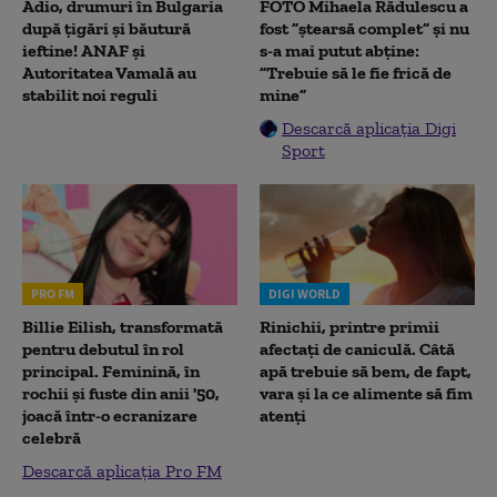
Adio, drumuri în Bulgaria
FOTO Mihaela Rădulescu a
după țigări și băutură
fost ”ștearsă complet” și nu
ieftine! ANAF și
s-a mai putut abține:
Autoritatea Vamală au
”Trebuie să le fie frică de
stabilit noi reguli
mine”
Descarcă aplicația Digi
Sport
PRO FM
DIGI WORLD
Billie Eilish, transformată
Rinichii, printre primii
pentru debutul în rol
afectați de caniculă. Câtă
principal. Feminină, în
apă trebuie să bem, de fapt,
rochii și fuste din anii '50,
vara și la ce alimente să fim
joacă într-o ecranizare
atenți
celebră
Descarcă aplicația Pro FM