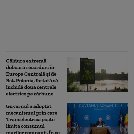
Ce rating au primit
Constanța, București,
Oradea, Brașov și
Buzău de la Fitch. Ce
semnifică și ce legătură
are cu ratingul de țară
Căldura extremă
doboară recorduri în
Europa Centrală și de
Est. Polonia, forțată să
închidă două centrale
electrice pe cărbune
Guvernul a adoptat
mecanismul prin care
Transelectrica poate
limita consumul
marilor companii. În ce