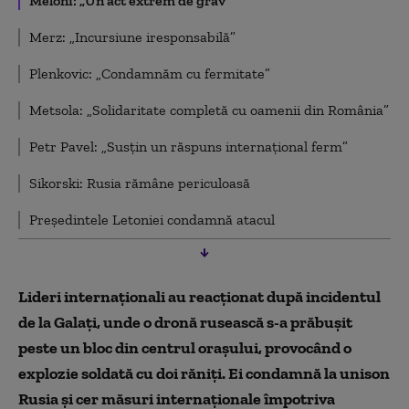
Meloni: „Un act extrem de grav”
Merz: „Incursiune iresponsabilă”
Plenkovic: „Condamnăm cu fermitate”
Metsola: „Solidaritate completă cu oamenii din România”
Petr Pavel: „Susțin un răspuns internațional ferm”
Sikorski: Rusia rămâne periculoasă
Președintele Letoniei condamnă atacul
Lideri internaționali au reacționat după incidentul
de la Galați, unde o dronă rusească s-a prăbușit
peste un bloc din centrul orașului, provocând o
explozie soldată cu doi răniți. Ei condamnă la unison
Rusia și cer măsuri internaționale împotriva