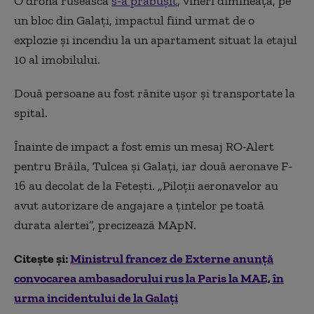
O dronă rusească
s-a prăbuşit
, vineri dimineața, pe
un bloc din Galaţi, impactul fiind urmat de o
explozie şi incendiu la un apartament situat la etajul
10 al imobilului.
Două persoane au fost rănite ușor și transportate la
spital.
Înainte de impact a fost emis un mesaj RO-Alert
pentru Brăila, Tulcea şi Galaţi, iar două aeronave F-
16 au decolat de la Feteşti. „Piloţii aeronavelor au
avut autorizare de angajare a ţintelor pe toată
durata alertei”, precizează MApN.
Citește și:
Ministrul francez de Externe anunță
convocarea ambasadorului rus la Paris la MAE, în
urma incidentului de la Galați