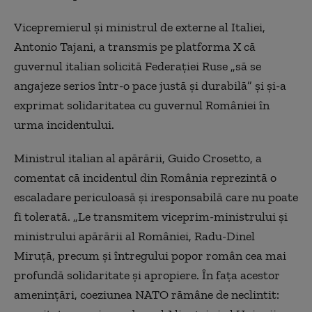
Vicepremierul şi ministrul de externe al Italiei,
Antonio Tajani, a transmis pe platforma X că
guvernul italian solicită Federaţiei Ruse „să se
angajeze serios într-o pace justă şi durabilă” şi şi-a
exprimat solidaritatea cu guvernul României în
urma incidentului.
Ministrul italian al apărării, Guido Crosetto, a
comentat că incidentul din România reprezintă o
escaladare periculoasă şi iresponsabilă care nu poate
fi tolerată. „Le transmitem viceprim-ministrului şi
ministrului apărării al României, Radu-Dinel
Miruţă, precum şi întregului popor român cea mai
profundă solidaritate şi apropiere. În faţa acestor
ameninţări, coeziunea NATO rămâne de neclintit: