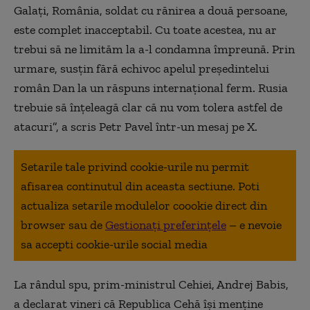
Galați, România, soldat cu rănirea a două persoane,
este complet inacceptabil. Cu toate acestea, nu ar
trebui să ne limităm la a-l condamna împreună. Prin
urmare, susțin fără echivoc apelul președintelui
român Dan la un răspuns internațional ferm. Rusia
trebuie să înțeleagă clar că nu vom tolera astfel de
atacuri”, a scris Petr Pavel într-un mesaj pe X.
Setarile tale privind cookie-urile nu permit
afisarea continutul din aceasta sectiune. Poti
actualiza setarile modulelor coookie direct din
browser sau de
Gestionați preferințele
– e nevoie
sa accepti cookie-urile social media
La rândul spu, prim-ministrul Cehiei, Andrej Babis,
a declarat vineri că Republica Cehă îşi menţine