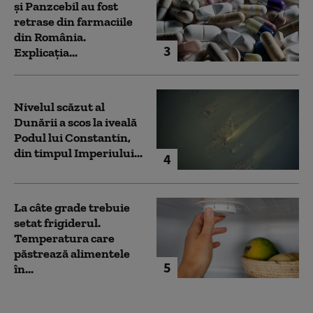
și Panzcebil au fost
retrase din farmaciile
din România.
3
Explicația...
Nivelul scăzut al
Dunării a scos la iveală
Podul lui Constantin,
din timpul Imperiului...
4
La câte grade trebuie
setat frigiderul.
Temperatura care
păstrează alimentele
5
în...