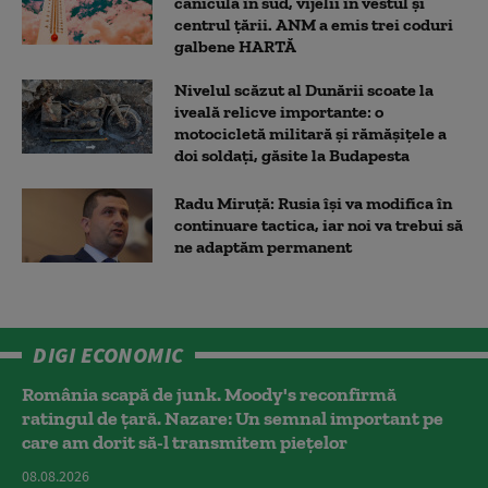
caniculă în sud, vijelii în vestul și
centrul țării. ANM a emis trei coduri
galbene HARTĂ
Nivelul scăzut al Dunării scoate la
iveală relicve importante: o
motocicletă militară și rămășițele a
doi soldați, găsite la Budapesta
Radu Miruță: Rusia își va modifica în
continuare tactica, iar noi va trebui să
ne adaptăm permanent
DIGI ECONOMIC
România scapă de junk. Moody's reconfirmă
ratingul de țară. Nazare: Un semnal important pe
care am dorit să-l transmitem piețelor
08.08.2026