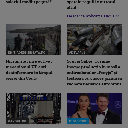
salariul mediu pe țară?
spatele regulii e cu totul
altul
Descarcă aplicația Digi FM
EDITIADEDIMINEATA.RO
ADEVARUL
Niciun stat nu a activat
Scut și Sabie: Ucraina
mecanismul UE anti-
începe producția în masă a
dezinformare în timpul
antirachetelor „Freyja” și
crizei din Ceuta
testează cu succes prima sa
rachetă balistică autohtonă
GANDUL.RO
DIGI SPORT