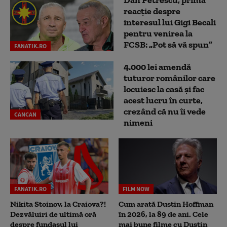
Dan Petrescu, prima
reacție despre
interesul lui Gigi Becali
pentru venirea la
FCSB: „Pot să vă spun”
FANATIK.RO
4.000 lei amendă
tuturor românilor care
locuiesc la casă și fac
acest lucru în curte,
crezând că nu îi vede
CANCAN
nimeni
FANATIK.RO
FILM NOW
Nikita Stoinov, la Craiova?!
Cum arată Dustin Hoffman
Dezvăluiri de ultimă oră
în 2026, la 89 de ani. Cele
despre fundașul lui
mai bune filme cu Dustin