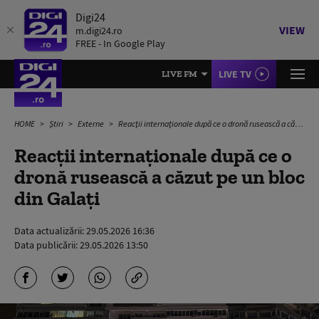
Digi24
VIEW
m.digi24.ro
FREE - In Google Play
LIVE TV
LIVE FM
HOME
Știri
Externe
Reacții internaționale după ce o dronă rusească a căzut pe un bloc din Galați
Reacții internaționale după ce o
dronă rusească a căzut pe un bloc
din Galați
Data actualizării:
29.05.2026 16:36
Data publicării:
29.05.2026 13:50