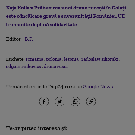
Kaja Kallas: Prăbușirea unei drone rusești în Galați
este o încălcare gravă a suveranității României. UE
transmite deplină solidaritate
Editor :
B.P.
Etichete:
romania
polonia
letonia
radoslaw sikorski
edgars rinkevics
drone rusia
Urmărește știrile Digi24.ro și pe
Google News
Te-ar putea interesa și: