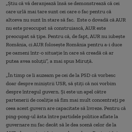
„Ştiu că vă deranjează însă se demonstrează că cei
care urlă mai tare sunt cei care o fac pentru că
altceva nu sunt în stare să fac. Este o dovadă că AUR
nu este preocupat să construiască, AUR este
preocupat să ţipe. Pentru că, de fapt, AUR nu iubeşte
România, ci AUR foloseşte România pentru a-i duce
pe oameni într-o situaţie în care să creadă că ar
putea avea soluţii”, a mai spus Miruţă.
„În timp ce îi auzeam pe cei de la PSD că vorbesc
doar despre miniştrii USR, să ştiţi că noi vorbim
despre întregul guvern. Şi este un apel către
partenerii de coaliţie să fim mai mult concentraţi pe
ceea acest guvern are capacitate să livreze. Pentru că
ping-pong-ul ăsta între partidele politice aflate la
guvernare nu fac decât să le dea scenă celor de la