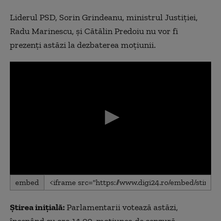
Liderul PSD, Sorin Grindeanu, ministrul Justiției,
Radu Marinescu, și Cătălin Predoiu nu vor fi
prezenți astăzi la dezbaterea moțiunii.
0
embed
seconds
of
0
Știrea inițială:
Parlamentarii votează astăzi,
seconds