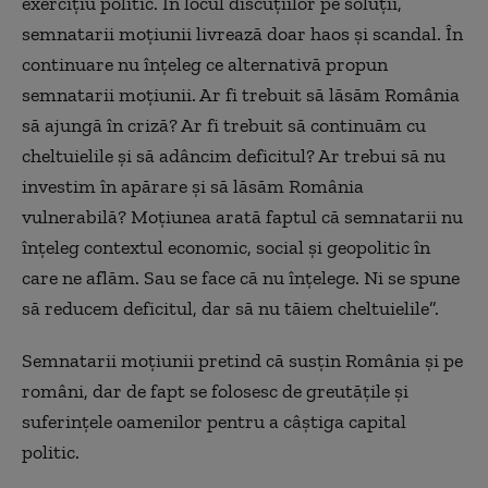
exercițiu politic. În locul discuţiilor pe soluţii,
semnatarii moţiunii livrează doar haos şi scandal. În
continuare nu înţeleg ce alternativă propun
semnatarii moţiunii. Ar fi trebuit să lăsăm România
să ajungă în criză? Ar fi trebuit să continuăm cu
cheltuielile şi să adâncim deficitul? Ar trebui să nu
investim în apărare şi să lăsăm România
vulnerabilă? Moţiunea arată faptul că semnatarii nu
înţeleg contextul economic, social şi geopolitic în
care ne aflăm. Sau se face că nu înţelege. Ni se spune
să reducem deficitul, dar să nu tăiem cheltuielile”.
Semnatarii moţiunii pretind că susţin România şi pe
români, dar de fapt se folosesc de greutăţile şi
suferinţele oamenilor pentru a câştiga capital
politic.