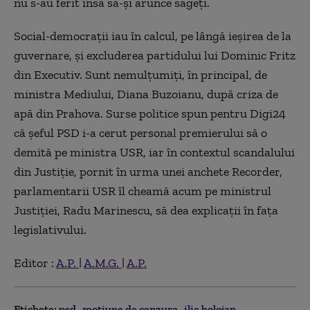
nu s-au ferit însă să-și arunce săgeți.
Social-democrații iau în calcul, pe lângă ieșirea de la
guvernare, și excluderea partidului lui Dominic Fritz
din Executiv. Sunt nemulțumiți, în principal, de
ministra Mediului, Diana Buzoianu, după criza de
apă din Prahova. Surse politice spun pentru Digi24
că șeful PSD i-a cerut personal premierului să o
demită pe ministra USR, iar în contextul scandalului
din Justiție, pornit în urma unei anchete Recorder,
parlamentarii USR îl cheamă acum pe ministrul
Justiției, Radu Marinescu, să dea explicații în fața
legislativului.
Editor :
A.P.
|
A.M.G.
|
A.P.
Etichete:
psd
motiune de cenzura
ilie bolojan