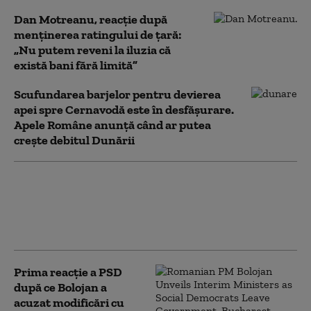
Dan Motreanu, reacție după
menținerea ratingului de țară:
„Nu putem reveni la iluzia că
există bani fără limită”
Scufundarea barjelor pentru devierea
apei spre Cernavodă este în desfășurare.
Apele Române anunță când ar putea
crește debitul Dunării
PSD îi cere lui Bolojan să susțină la
Bruxelles repornirea centralelor pe
cărbune: „României nu i se poate cere
să rămână în beznă”
Prima reacție a PSD
după ce Bolojan a
acuzat modificări cu