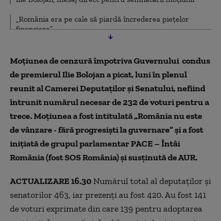
„România era pe cale să piardă încrederea piețelor
financiare”
Moțiunea de cenzură împotriva Guvernului condus
de premierul Ilie Bolojan a picat, luni în plenul
reunit al Camerei Deputaților și Senatului, nefiind
întrunit numărul necesar de 232 de voturi pentru a
trece. Moțiunea a fost
intitulată „România nu este
de vânzare - fără progresiști la guvernare” și a fost
inițiată de grupul parlamentar PACE – Întâi
România (fost SOS România) și susținută de AUR.
ACTUALIZARE 16.30
Numărul total al deputaților și
senatorilor 463, iar prezenți au fost 420. Au fost 141
de voturi exprimate din care 139 pentru adoptarea