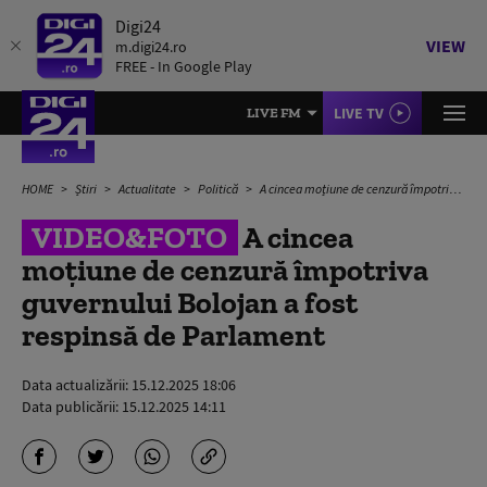
Digi24
VIEW
m.digi24.ro
FREE - In Google Play
LIVE TV
LIVE FM
HOME
Știri
Actualitate
Politică
A cincea moțiune de cenzură împotriva guvernului Bolojan a fost respinsă de Parlament
VIDEO&FOTO
A cincea
moțiune de cenzură împotriva
guvernului Bolojan a fost
respinsă de Parlament
Data actualizării:
15.12.2025 18:06
Data publicării:
15.12.2025 14:11