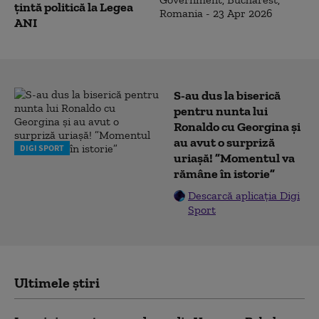
țintă politică la Legea
ANI
S-au dus la biserică
pentru nunta lui
Ronaldo cu Georgina și
au avut o surpriză
DIGI SPORT
uriașă! ”Momentul va
rămâne în istorie”
Descarcă aplicația Digi
Sport
Ultimele știri