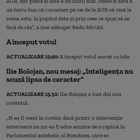
AUR, dar poate şi ăsta e un lucru bun. Poate şi ăsta e
un lucru bun că-i scoatem pe cei de la AUR să vină la
scena asta, la pupitul ăsta şi prin ceea ce spun să se
facă de râs”, a mai adăugat Radu Miruţă.
A început votul
ACTUALIZARE 15:40:
A început votul secret cu bile.
Ilie Bolojan, nou mesaj: „Inteligența nu
scuză lipsa de caracter”
ACTUALIZARE 15.32:
Ilie Bolojan a luat din nou
cuvântul.
„N-aș fi venit la cuvânt dacă printr-o intervenție
anterioară nu mi-aș fi adus aminte de o replică în
Parlamentul antebelic al României, care se