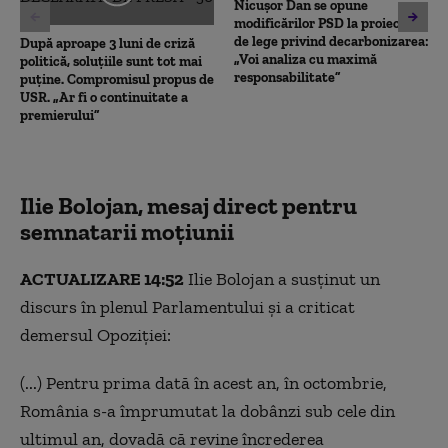
Nicușor Dan se opune
modificărilor PSD la proiectul
de lege privind decarbonizarea:
După aproape 3 luni de criză
„Voi analiza cu maximă
politică, soluțiile sunt tot mai
responsabilitate”
puține. Compromisul propus de
USR. „Ar fi o continuitate a
premierului”
Ilie Bolojan, mesaj direct pentru
semnatarii moțiunii
ACTUALIZARE 14:52
Ilie Bolojan a susținut un
discurs în plenul Parlamentului și a criticat
demersul Opoziției:
(...) Pentru prima dată în acest an, în octombrie,
România s-a împrumutat la dobânzi sub cele din
ultimul an, dovadă că revine încrederea