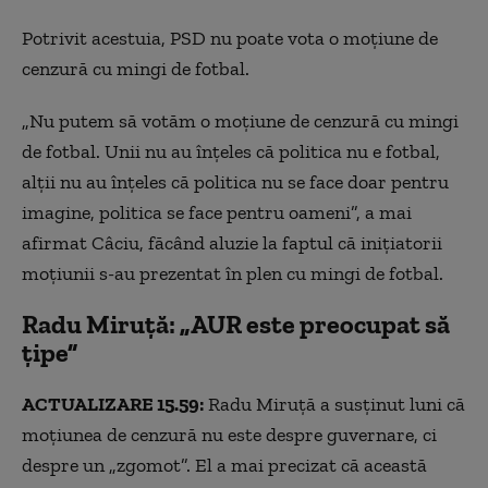
Potrivit acestuia, PSD nu poate vota o moţiune de
cenzură cu mingi de fotbal.
„Nu putem să votăm o moţiune de cenzură cu mingi
de fotbal. Unii nu au înţeles că politica nu e fotbal,
alţii nu au înţeles că politica nu se face doar pentru
imagine, politica se face pentru oameni”, a mai
afirmat Câciu, făcând aluzie la faptul că iniţiatorii
moţiunii s-au prezentat în plen cu mingi de fotbal.
Radu Miruță: „AUR este preocupat să
țipe”
ACTUALIZARE 15.59:
Radu Miruță a susținut luni că
moțiunea de cenzură nu este despre guvernare, ci
despre un „zgomot”. El a mai precizat că această