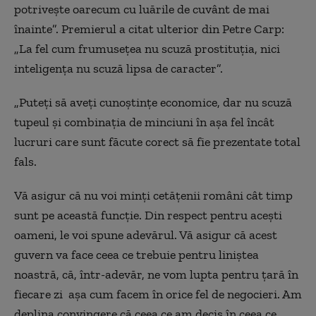
potrivește oarecum cu luările de cuvânt de mai
înainte”. Premierul a citat ulterior din Petre Carp:
„La fel cum frumusețea nu scuză prostituția, nici
inteligența nu scuză lipsa de caracter”.
„Puteți să aveți cunoștințe economice, dar nu scuză
tupeul și combinația de minciuni în așa fel încât
lucruri care sunt făcute corect să fie prezentate total
fals.
Vă asigur că nu voi minți cetățenii români cât timp
sunt pe această funcție. Din respect pentru acești
oameni, le voi spune adevărul. Vă asigur că acest
guvern va face ceea ce trebuie pentru liniștea
noastră, că, într-adevăr, ne vom lupta pentru țară în
fiecare zi așa cum facem în orice fel de negocieri. Am
deplina convingere că ceea ce am decis în ceea ce