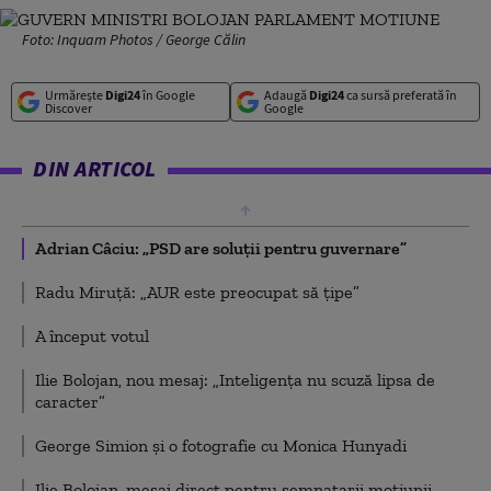
Foto: Inquam Photos / George Călin
Urmărește
Digi24
în Google
Adaugă
Digi24
ca sursă preferată în
Discover
Google
DIN ARTICOL
Adrian Câciu: „PSD are soluții pentru guvernare”
Radu Miruță: „AUR este preocupat să țipe”
A început votul
Ilie Bolojan, nou mesaj: „Inteligența nu scuză lipsa de
caracter”
George Simion și o fotografie cu Monica Hunyadi
Ilie Bolojan, mesaj direct pentru semnatarii moțiunii