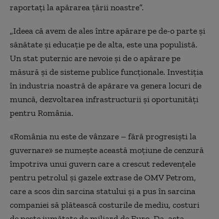
raportaţi la apărarea ţării noastre”.
„Ideea
că avem de ales între apărare pe de-o parte şi
sănătate şi educaţie pe de alta, este una populistă.
Un stat puternic are nevoie şi de o apărare pe
măsură şi de sisteme publice funcţionale. Investiţia
în industria noastră de apărare va genera locuri de
muncă, dezvoltarea infrastructurii şi oportunităţi
pentru România.
«
România nu este de vânzare – fără progresişti la
guvernare
»
se numeşte această moţiune de cenzură
împotriva unui guvern care a crescut redevenţele
pentru petrolul şi gazele extrase de OMV Petrom,
care a scos din sarcina statului şi a pus în sarcina
companiei să plătească costurile de mediu, costuri
de peste jumătate de miliard de Euro. Da, asta