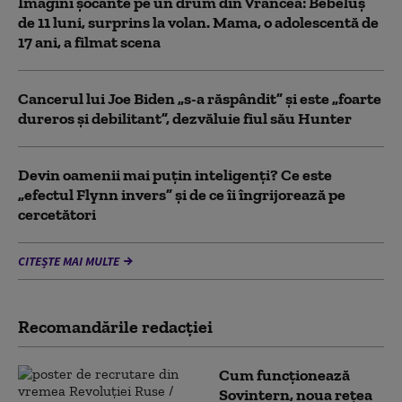
Imagini șocante pe un drum din Vrancea: Bebeluș
de 11 luni, surprins la volan. Mama, o adolescentă de
17 ani, a filmat scena
Cancerul lui Joe Biden „s-a răspândit” şi este „foarte
dureros și debilitant”, dezvăluie fiul său Hunter
Devin oamenii mai puțin inteligenți? Ce este
„efectul Flynn invers” și de ce îi îngrijorează pe
cercetători
CITEȘTE MAI MULTE
Recomandările redacţiei
Cum funcționează
Sovintern, noua rețea