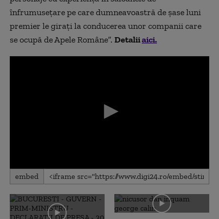
înfrumuseţare pe care dumneavoastră de şase luni
premier le giraţi la conducerea unor companii care
se ocupă de Apele Române”.
Detalii
aici.
0
embed
seconds
of
0
seconds