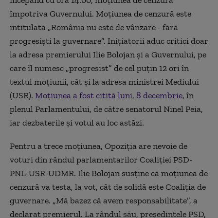
începând cu ora 14.00, moțiunea de cenzură
împotriva Guvernului. Moțiunea de cenzură este
intitulată „România nu este de vânzare - fără
progresiști la guvernare”. Inițiatorii aduc critici doar
la adresa premierului Ilie Bolojan și a Guvernului, pe
care îl numesc „progresist” de cel puțin 12 ori în
textul moțiunii, cât și la adresa ministrei Mediului
(USR).
Moțiunea a fost citită luni, 8 decembrie
, în
plenul Parlamentului, de către senatorul Ninel Peia,
iar dezbaterile și votul au loc astăzi.
Pentru a trece moțiunea, Opoziția are nevoie de
voturi din rândul parlamentarilor Coaliției PSD-
PNL-USR-UDMR. Ilie Bolojan susține că moțiunea de
cenzură va testa, la vot, cât de solidă este Coaliția de
guvernare. „Mă bazez că avem responsabilitate”, a
declarat premierul. La rândul său, președintele PSD,