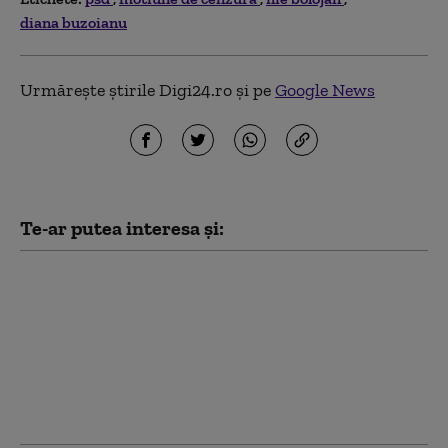
diana buzoianu
Urmărește știrile Digi24.ro și pe
Google News
Te-ar putea interesa și:
Crin Antonescu:
„Bolojan nu se
cramponează de
funcție. Va pleca atunci
când va fi învestit un
guvern”. Pe cine vede
drept premier