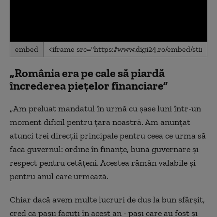
0
embed
seconds
of
0
„România era pe cale să piardă
seconds
încrederea piețelor financiare”
„Am preluat mandatul în urmă cu șase luni într-un
moment dificil pentru țara noastră. Am anunțat
atunci trei direcții principale pentru ceea ce urma să
facă guvernul: ordine în finanțe, bună guvernare și
respect pentru cetățeni. Acestea rămân valabile și
pentru anul care urmează.
Chiar dacă avem multe lucruri de dus la bun sfârșit,
cred că pașii făcuți în acest an - pași care au fost și