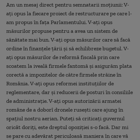
Am un mesaj direct pentru semnatarii moţiunii: V-
aţi opus la fiecare proiect de restructurare pe care l-
am propus în faţa Parlamentului. V-aţi opus
măsurilor propuse pentru a avea un sistem de
sănătate mai bun. V-aţi opus măsurilor care să facă
ordine în finanţele ţării şi să echilibreze bugetul. V-
aţi opus măsurilor de reformă fiscală prin care
scoatem la iveală firmele fantomă şi asigurăm plata
corectă a impozitelor de către firmele străine în
România. V-aţi opus reformei instituţiilor de
reglementare, dar şi reducerii de posturi în consiliile
de administraţie. V-aţi opus autorizării armatei
române de a doborî dronele ruseşti care ajung în
spaţiul nostru aerian. Puteţi să criticaţi guvernul
oricât doriţi, este dreptul opoziţiei s-o facă. Dar mi
se pare cu adevărat periculoasă maniera în care vă