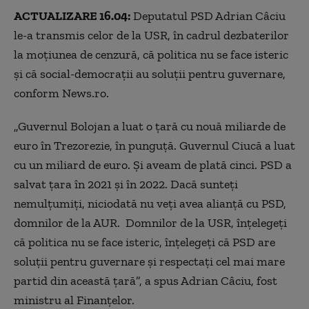
ACTUALIZARE 16.04:
Deputatul PSD Adrian Câciu
le-a transmis celor de la USR, în cadrul dezbaterilor
la moţiunea de cenzură, că politica nu se face isteric
şi că social-democraţii au soluţii pentru guvernare,
conform News.ro.
„Guvernul Bolojan a luat o ţară cu nouă miliarde de
euro în Trezorezie, în punguţă. Guvernul Ciucă a luat
cu un miliard de euro. Şi aveam de plată cinci. PSD a
salvat ţara în 2021 şi în 2022. Dacă sunteţi
nemulţumiţi, niciodată nu veţi avea alianţă cu PSD,
domnilor de la AUR. Domnilor de la USR, înţelegeţi
că politica nu se face isteric, înţelegeţi că PSD are
soluţii pentru guvernare şi respectaţi cel mai mare
partid din această ţară”, a spus Adrian Câciu, fost
ministru al Finanţelor.