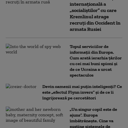
internațională a
„socialiștilor” cu care
Kremlinul atrage
recruți din Occident în
armata Rusiei
Topul serviciilor de
informații din Europa.
Cum arată ierarhia țărilor
cu cei mai buni spioni și
de ce Ucraina a urcat
spectaculos
Devin oamenii mai puțin inteligenți? Ce
este „efectul Flynn invers” și de ce îi
îngrijorează pe cercetători
„Un singur copil este de
ajuns”. Europa
îmbătrânește. Cine va
susține sistemele de