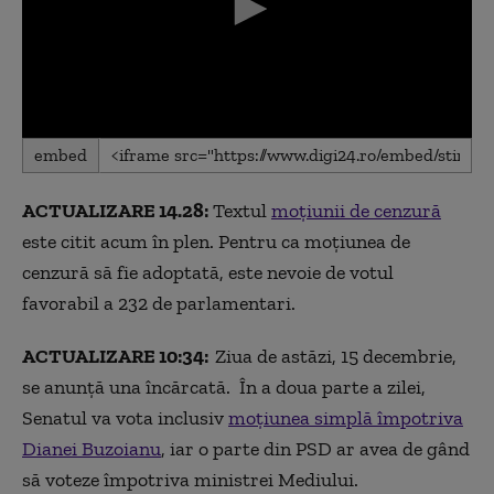
0
embed
seconds
of
0
ACTUALIZARE 14.28:
Textul
moțiunii de cenzură
seconds
este citit acum în plen.
Pentru ca moţiunea de
cenzură să fie adoptată, este nevoie de votul
favorabil a 232 de parlamentari.
ACTUALIZARE 10:34:
Ziua de astăzi, 15 decembrie,
se anunță una încărcată. În a doua parte a zilei,
Senatul va vota inclusiv
moțiunea simplă împotriva
Dianei Buzoianu
, iar o parte din PSD ar avea de gând
să voteze împotriva ministrei Mediului.