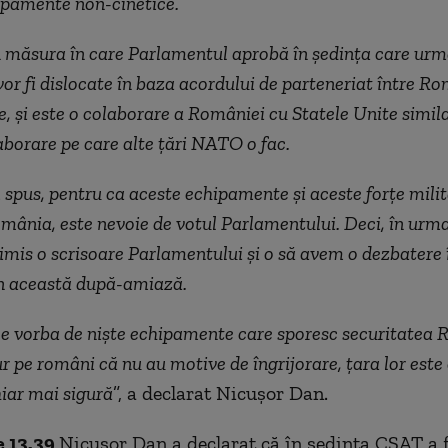
ipamente non-cinetice.
 în măsura în care Parlamentul aprobă în ședința care ur
 vor fi dislocate în baza acordului de parteneriat între Ro
e, și este o colaborare a României cu Statele Unite simil
laborare pe care alte țări NATO o fac.
pus, pentru ca aceste echipamente și aceste forțe milit
mânia, este nevoie de votul Parlamentului. Deci, în urma
mis o scrisoare Parlamentului și o să avem o dezbatere 
n această după-amiază.
 e vorba de niște echipamente care sporesc securitatea 
ur pe români că nu au motive de îngrijorare, țara lor este
hiar mai sigură
”, a declarat Nicușor Dan.
e 13.39
Nicușor Dan a declarat că în ședința CSAT a 