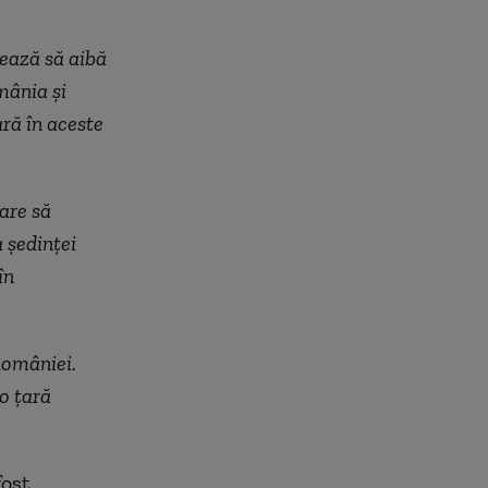
mează să aibă
mânia și
ară în aceste
are să
 ședinței
în
României.
 o țară
fost