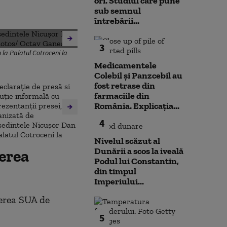
ori. Studiul care pune
sub semnul
întrebării...
3
 la Palatul Cotroceni la
Medicamentele
Colebil și Panzcebil au
fost retrase din
farmaciile din
România. Explicația...
4
Nivelul scăzut al
Dunării a scos la iveală
rerea
Podul lui Constantin,
din timpul
Imperiului...
erea SUA de
5