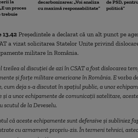
erii la
decarbonizarea: „Voi analiza
de PSD, pentru
„E un proces
cu maximă responsabilitate”
politică”
 trebuie
e 13.42
Președintele a declarat că un alt punct pe ag
AT a vizat solicitarea Statelor Unite privind dislocar
hipamente militare în România.
l treilea al discuției de azi în CSAT a fost dislocarea te
ente și forțe militare americane în România. E vorba d
, cum deja s-a discutat în spațiul public, a unor echipa
 și a unor echipamente de comunicații satelitare, acest
cu scutul de la Deveselu.
ptul că aceste echipamente sunt defensive și subliniez fap
strate cu armament propriu-zis. În termeni tehnici, aste