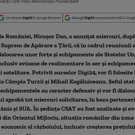
edința CSAT. Foto: Administrația Prezidențială
Urmărește
Digi24
în Google Discover
Adaugă
Digi24
ca sursă preferată în Googl
le României, Nicușor Dan, a anunțat miercuri, după
 Suprem de Apărare a Țării, că în cadrul reuniunii a
islocarea unor forțe și echipamente ale Statelor Un
nclusiv avioane de realimentare în aer și echipame
 satelitare. Potrivit surselor Digi24, vor fi folosite
la Câmpia Turzii și Mihail Kogălniceanu. Șeful stat
 echipamentele au caracter defensiv și vor fi disloc
 aprobă tot miercuri solicitarea, în baza partener
nia și SUA. În ședința CSAT au fost analizate și ev
i din Orientul Mijlociu, situația românilor din zona 
 economic al războiului, inclusiv creșterea prețului