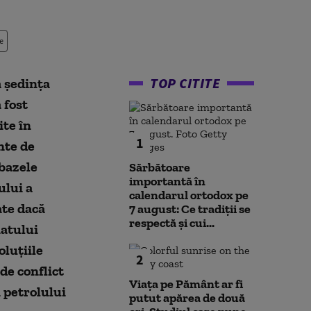
e
TOP CITITE
 ședința
 fost
ite în
1
nte de
 bazele
Sărbătoare
importantă în
ului a
calendarul ortodox pe
ate dacă
7 august: Ce tradiții se
respectă și cui...
iatului
oluțiile
2
de conflict
Viața pe Pământ ar fi
 petrolului
putut apărea de două