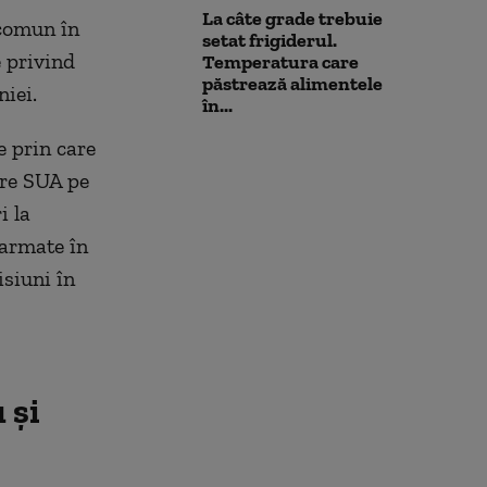
La câte grade trebuie
 comun în
setat frigiderul.
e privind
Temperatura care
păstrează alimentele
iei.
în...
 prin care
are SUA pe
i la
 armate în
isiuni în
 și