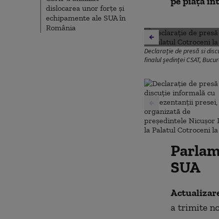
pe piața in
dislocarea unor forțe și
echipamente ale SUA în
România
Declarație de presă si disc
finalul ședinței CSAT, Buc
Parlame
SUA
Actualizar
a trimite n