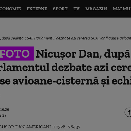
CONOMIE
EXTERNE
SPORT
TV
MAGAZIN
MAI MU
, după ședința CSAT: Parlamentul dezbate azi cererea SUA, vor fi aduse avioan
&FOTO
Nicușor Dan, după
lamentul dezbate azi cer
use avioane-cisternă și e
e
 16:26
3:27