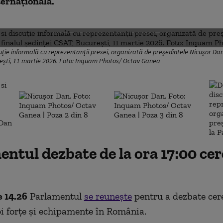
ternațională.
DESCHIDE GALERIA FOTO
uție informală cu reprezentanții presei, organizată de președintele Nicușor Dan
urești, 11 martie 2026. Foto: Inquam Photos/ Octav Ganea
ntul dezbate de la ora 17:00 ce
e 14.26
Parlamentul
se reunește
pentru a dezbate cer
oi forțe și echipamente în România.