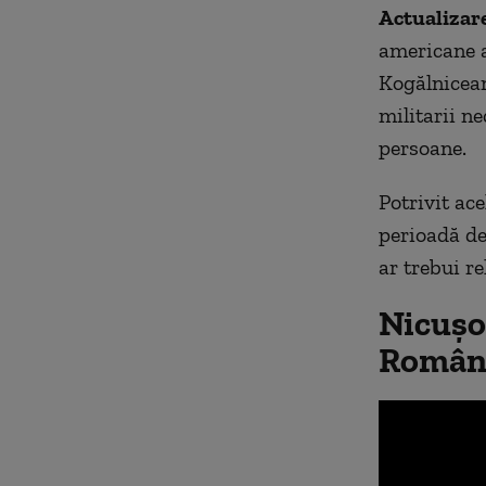
Actualizare
americane a
Kogălnicean
militarii n
persoane.
Potrivit ac
perioadă de
ar trebui r
Nicușo
Români