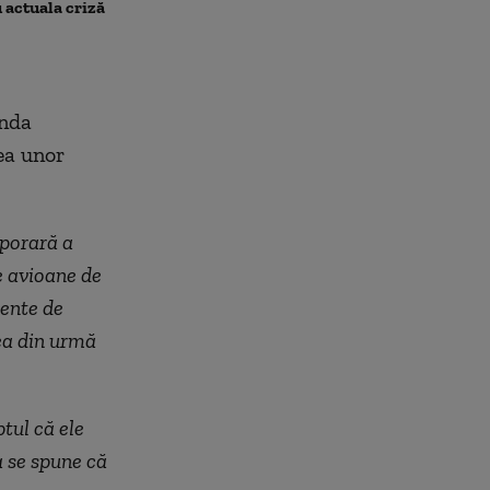
Nicușor Dan: „Nu văd o
emis trei codu
 actuala criză
problemă”. Ce spune despre
întârzierea desemnării
premierului
enda
ea unor
mporară a
e avioane de
mente de
ea din urmă
tul că ele
a se spune că