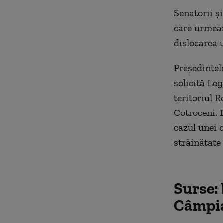
Senatorii ș
care urmeaz
dislocarea 
Președintel
solicită Leg
teritoriul R
Cotroceni. D
cazul unei 
străinătate
Surse: 
Câmpia 