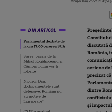
Nicușor Dan, concluzii după ș
DIN ARTICOL
Președinte
Consiliului
Parlamentul dezbate de
discutată d
la ora 17:00 cererea SUA
România, i
Surse: bazele de la
comunicații
Mihail Kogălniceanu și
Câmpia Turzii vor fi
aeriene de 
folosite
precizat că
Nicușor Dan:
Parlamentul
„Echipamentele sunt
dintre Româ
defensive. Românii nu
au motive de
conflictulu
îngrijorare”
și impactul
CSAT a analizat