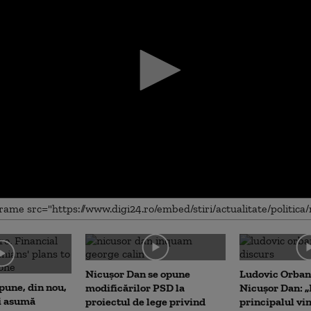
me
Nicușor Dan se opune
Ludovic Orban
pune, din nou,
modificărilor PSD la
Nicușor Dan: „
i asumă
proiectul de lege privind
principalul vin