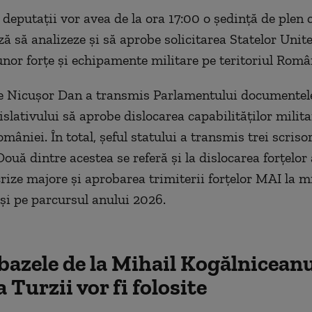
i deputații vor avea de la ora 17:00 o ședință de plen
ă să analizeze și să aprobe solicitarea Statelor Unit
unor forțe și echipamente militare pe teritoriul Român
e Nicușor Dan a transmis Parlamentului documentele
islativului să aprobe dislocarea capabilităților milit
omâniei. În total, șeful statului a transmis trei scrisor
ouă dintre acestea se referă și la dislocarea forțelor
crize majore și aprobarea trimiterii forțelor MAI la m
 și pe parcursul anului 2026.
bazele de la Mihail Kogălniceanu
Turzii vor fi folosite