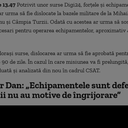
 13.47
Potrivit unor surse Digi24, forțele și echipam
r urma să fie dislocate la bazele militare de la Mihai
u și Câmpia Turzii. Odată cu acestea ar urma să so
ecesari pentru operarea echipamentelor, aproximati
elorași surse, dislocarea ar urma să fie aprobată pent
 90 de zile. În cazul în care misiunea va fi prelungit
eluată și analizată din nou în cadrul CSAT.
r Dan: „Echipamentele sunt defe
i nu au motive de îngrijorare”