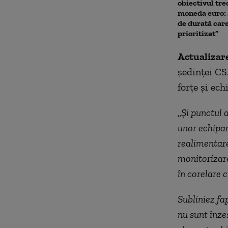
obiectivul trec
moneda euro: 
de durată care
prioritizat”
Actualizar
ședinței CS
forțe și ec
„
Și punctul a
unor echipam
realimentare
monitorizare
în corelare 
Subliniez fa
nu sunt înze