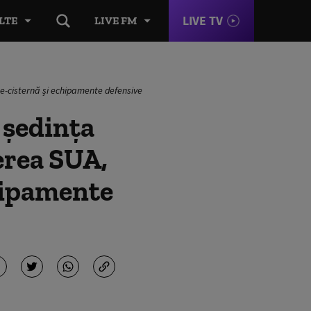
LIVE TV
LTE
LIVE FM
e-cisternă și echipamente defensive
 ședința
erea SUA,
chipamente