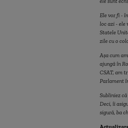
ele sunt ech
Ele vor fi -
loc azi - ele
Statele Unit
zile cu o co
Așa cum am s
ajungă în Ro
CSAT, am tri
Parlament î
Subliniez că
Deci, îi asig
sigură, ba c
Actualizar