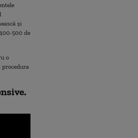
entele
l
sească și
v 400-500 de
ru o
ă, procedura
nsive.