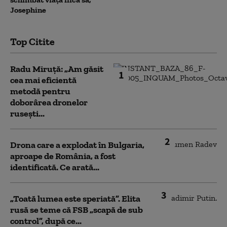
Josephine
Top Citite
Radu Miruță: „Am găsit
1
cea mai eficientă
metodă pentru
doborârea dronelor
rusești...
2
Drona care a explodat în Bulgaria,
aproape de România, a fost
identificată. Ce arată...
3
„Toată lumea este speriată”. Elita
rusă se teme că FSB „scapă de sub
control”, după ce...