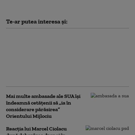
Te-ar putea interesa și:
Cum funcționează
Sovintern, noua rețea
internațională a
„socialiștilor” cu care
Kremlinul atrage
recruți din Occident în
armata Rusiei
Mai multe ambasade ale SUA îşi
îndeamnă cetăţenii să „ia în
considerare părăsirea”
Orientului Mijlociu
Reacția lui Marcel Ciolacu