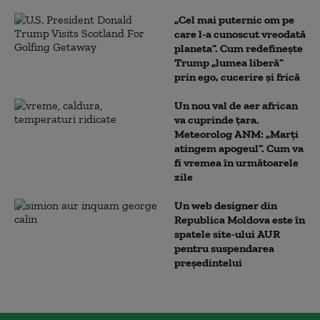
„Cel mai puternic om pe
care l-a cunoscut vreodată
planeta”. Cum redefinește
Trump „lumea liberă”
prin ego, cucerire și frică
Un nou val de aer african
va cuprinde țara.
Meteorolog ANM: „Marți
atingem apogeul”. Cum va
fi vremea în următoarele
zile
Un web designer din
Republica Moldova este în
spatele site-ului AUR
pentru suspendarea
președintelui