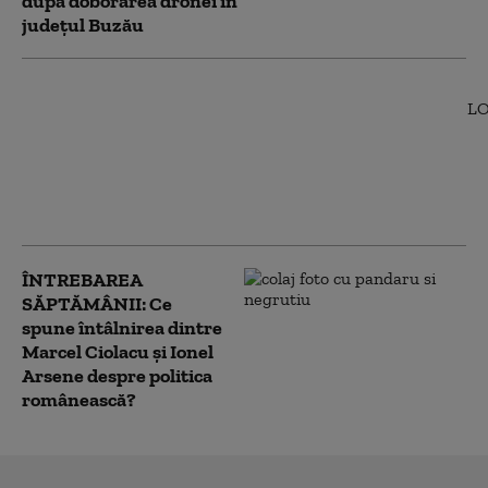
după doborârea dronei în
județul Buzău
Bolojan a fost întrebat
de întâlnirea Ciolacu-
Arsene din Italia.
Răspunsul
premierului: „Eşti ceea
ce faci, nu ceea ce zici”
ÎNTREBAREA
SĂPTĂMÂNII: Ce
spune întâlnirea dintre
Marcel Ciolacu și Ionel
Arsene despre politica
românească?