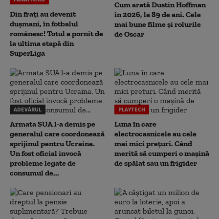
Cum arată Dustin Hoffman
Din frați au devenit
în 2026, la 89 de ani. Cele
dușmani, în fotbalul
mai bune filme și rolurile
românesc! Totul a pornit de
de Oscar
la ultima etapă din
SuperLiga
ADEVĂRUL
PLAYTECH
Armata SUA l-a demis pe
Luna în care
generalul care coordonează
electrocasnicele au cele
sprijinul pentru Ucraina.
mai mici prețuri. Când
Un fost oficial invocă
merită să cumperi o mașină
probleme legate de
de spălat sau un frigider
consumul de...