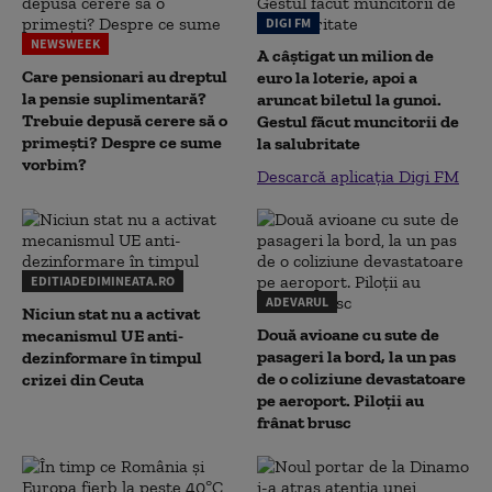
DIGI FM
NEWSWEEK
A câștigat un milion de
Care pensionari au dreptul
euro la loterie, apoi a
la pensie suplimentară?
aruncat biletul la gunoi.
Trebuie depusă cerere să o
Gestul făcut muncitorii de
primești? Despre ce sume
la salubritate
vorbim?
Descarcă aplicația Digi FM
EDITIADEDIMINEATA.RO
ADEVARUL
Niciun stat nu a activat
Două avioane cu sute de
mecanismul UE anti-
pasageri la bord, la un pas
dezinformare în timpul
de o coliziune devastatoare
crizei din Ceuta
pe aeroport. Piloții au
frânat brusc