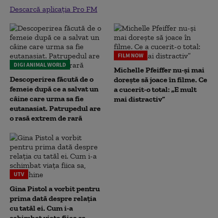
Descarcă aplicația Pro FM
FILM NOW
DIGI ANIMAL WORLD
Michelle Pfeiffer nu-și mai
Descoperirea făcută de o
dorește să joace în filme. Ce
femeie după ce a salvat un
a cucerit-o total: „E mult
câine care urma sa fie
mai distractiv”
eutanasiat. Patrupedul are
o rasă extrem de rară
UTV
Gina Pistol a vorbit pentru
prima dată despre relația
cu tatăl ei. Cum i-a
schimbat viața fiica sa,