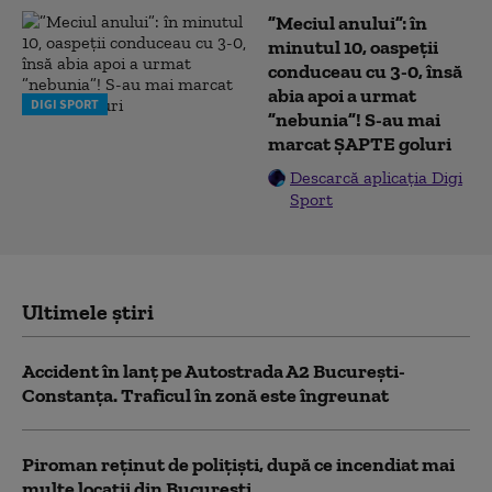
”Meciul anului”: în
minutul 10, oaspeții
conduceau cu 3-0, însă
abia apoi a urmat
DIGI SPORT
”nebunia”! S-au mai
marcat ȘAPTE goluri
Descarcă aplicația Digi
Sport
Ultimele știri
Accident în lanț pe Autostrada A2 București-
Constanța. Traficul în zonă este îngreunat
Piroman reţinut de poliţişti, după ce incendiat mai
multe locaţii din București