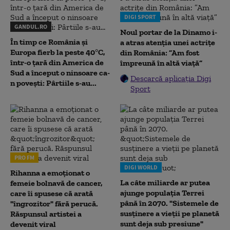
DIGI SPORT
GANDUL.RO
Noul portar de la Dinamo i-
În timp ce România și
a atras atenția unei actrițe
Europa fierb la peste 40°C,
din România: ”Am fost
într-o țară din America de
împreună în altă viață”
Sud a început o ninsoare ca-
Descarcă aplicația Digi
n povești: Pârtiile s-au...
Sport
PRO FM
DIGI WORLD
Rihanna a emoționat o
La câte miliarde ar putea
femeie bolnavă de cancer,
ajunge populația Terrei
care îi spusese că arată
până în 2070. "Sistemele de
"îngrozitor" fără perucă.
susținere a vieții pe planetă
Răspunsul artistei a
sunt deja sub presiune"
devenit viral