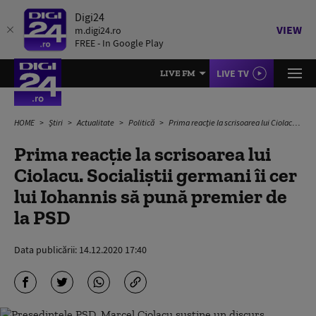
Digi24
VIEW
m.digi24.ro
FREE - In Google Play
LIVE TV
LIVE FM
HOME
Știri
Actualitate
Politică
Prima reacție la scrisoarea lui Ciolacu. Socialiștii germani îi cer lui Iohannis să pună premier de la PSD
Prima reacție la scrisoarea lui
Ciolacu. Socialiștii germani îi cer
lui Iohannis să pună premier de
la PSD
Data publicării:
14.12.2020 17:40