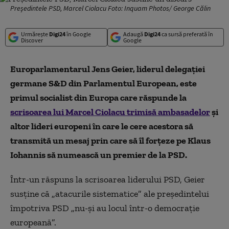
Președintele PSD, Marcel Ciolacu Foto: Inquam Photos/ George Călin
Urmărește
Digi24
în Google
Adaugă
Digi24
ca sursă preferată în
Discover
Google
Europarlamentarul Jens Geier, liderul delegației
germane S&D din Parlamentul European, este
primul socialist din Europa care răspunde la
scrisoarea lui Marcel Ciolacu trimisă ambasadelor
și
altor lideri europeni în care le cere acestora să
transmită un mesaj prin care să îl forțeze pe Klaus
Iohannis să numească un premier de la PSD.
Într-un răspuns la scrisoarea liderului PSD, Geier
susține că „atacurile sistematice” ale președintelui
împotriva PSD „nu-și au locul într-o democrație
europeană”.