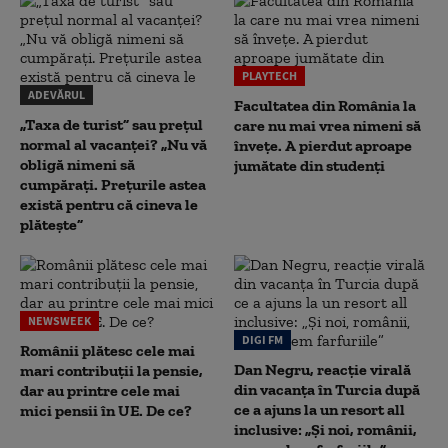
PLAYTECH
ADEVĂRUL
Facultatea din România la
„Taxa de turist” sau prețul
care nu mai vrea nimeni să
normal al vacanței? „Nu vă
înveţe. A pierdut aproape
obligă nimeni să
jumătate din studenţi
cumpărați. Prețurile astea
există pentru că cineva le
plătește”
NEWSWEEK
DIGI FM
Românii plătesc cele mai
Dan Negru, reacție virală
mari contribuții la pensie,
din vacanța în Turcia după
dar au printre cele mai
ce a ajuns la un resort all
mici pensii în UE. De ce?
inclusive: „Și noi, românii,