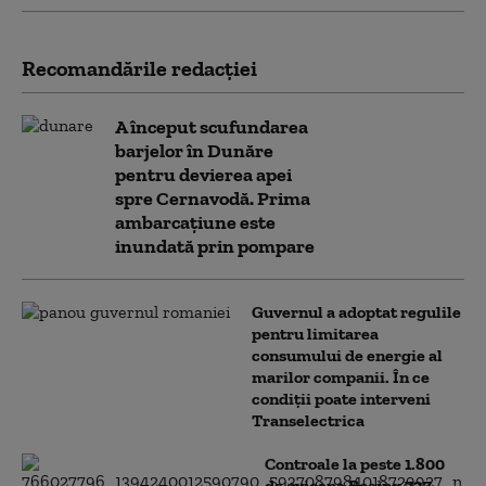
Recomandările redacţiei
A început scufundarea
barjelor în Dunăre
pentru devierea apei
spre Cernavodă. Prima
ambarcațiune este
inundată prin pompare
Guvernul a adoptat regulile
pentru limitarea
consumului de energie al
marilor companii. În ce
condiții poate interveni
Transelectrica
Controale la peste 1.800
de avioane Boeing 737