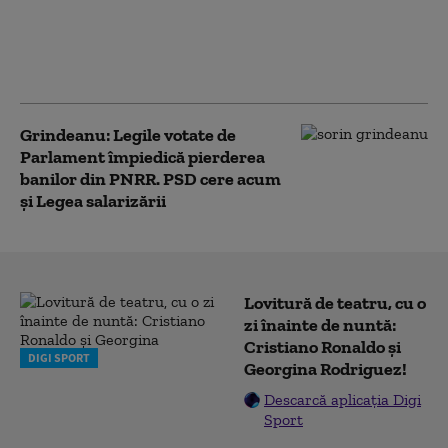
PSD acuză PNL şi USR că au blocat
771 milioane euro pentru a-l proteja
pe Dominic Fritz, după contestarea
Legii Integrității la CCR
Grindeanu: Legile votate de
Parlament împiedică pierderea
banilor din PNRR. PSD cere acum
și Legea salarizării
Lovitură de teatru, cu o
zi înainte de nuntă:
Cristiano Ronaldo și
DIGI SPORT
Georgina Rodriguez!
Descarcă aplicația Digi
Sport