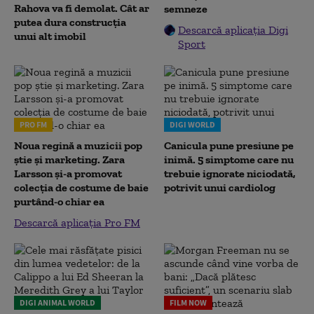
Rahova va fi demolat. Cât ar
semneze
putea dura construcția
Descarcă aplicația Digi
unui alt imobil
Sport
PRO FM
DIGI WORLD
Noua regină a muzicii pop
Canicula pune presiune pe
știe și marketing. Zara
inimă. 5 simptome care nu
Larsson și-a promovat
trebuie ignorate niciodată,
colecția de costume de baie
potrivit unui cardiolog
purtând-o chiar ea
Descarcă aplicația Pro FM
DIGI ANIMAL WORLD
FILM NOW