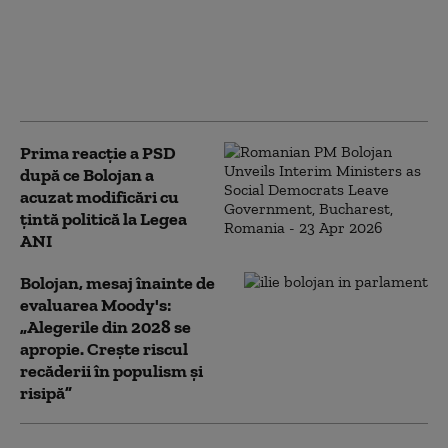
PSD îi cere lui Bolojan să susțină la
Bruxelles repornirea centralelor pe
cărbune: „României nu i se poate cere
să rămână în beznă”
Prima reacție a PSD
după ce Bolojan a
acuzat modificări cu
țintă politică la Legea
ANI
Bolojan, mesaj înainte de
evaluarea Moody's:
„Alegerile din 2028 se
apropie. Crește riscul
recăderii în populism și
risipă”