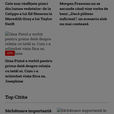
Cele mai răsfățate pisici
Morgan Freeman nu se
din lumea vedetelor: de la
ascunde când vine vorba de
Calippo a lui Ed Sheeran la
bani: „Dacă plătesc
Meredith Grey a lui Taylor
suficient”, un scenariu slab
Swift
nu mai contează
UTV
Gina Pistol a vorbit pentru
prima dată despre relația
cu tatăl ei. Cum i-a
schimbat viața fiica sa,
Josephine
Top Citite
Sărbătoare importantă