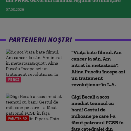
din PNRR. Guvernul schimbă regulile de finanțare
07.08.2026
PARTENERII NOȘTRI
"Viața bate filmul. Am
cancer la sân. Am
intrat în metastază".
Alina Pușcău începe azi
un tratament
PE ROZ
revoluționar în L.A.
Gigi Becali a scos
imediat teancul cu
bani! Gestul de
milioane pe care l-a
FANATIK.RO
făcut patronul FCSB în
fața catedralei din