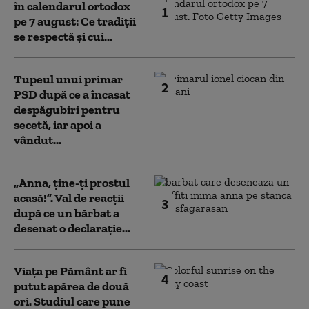
în calendarul ortodox
1
pe 7 august: Ce tradiții
se respectă și cui...
Tupeul unui primar
2
PSD după ce a încasat
despăgubiri pentru
secetă, iar apoi a
vândut...
„Anna, ţine-ţi prostul
acasă!”. Val de reacții
3
după ce un bărbat a
desenat o declarație...
Viața pe Pământ ar fi
4
putut apărea de două
ori. Studiul care pune