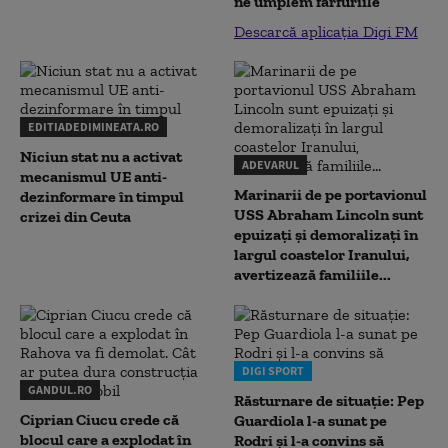
ne umplem farfuriile”
Descarcă aplicația Digi FM
EDITIADEDIMINEATA.RO
Niciun stat nu a activat
ADEVARUL
mecanismul UE anti-
Marinarii de pe portavionul
dezinformare în timpul
USS Abraham Lincoln sunt
crizei din Ceuta
epuizați și demoralizați în
largul coastelor Iranului,
avertizează familiile...
DIGI SPORT
GANDUL.RO
Răsturnare de situație: Pep
Ciprian Ciucu crede că
Guardiola l-a sunat pe
blocul care a explodat în
Rodri și l-a convins să