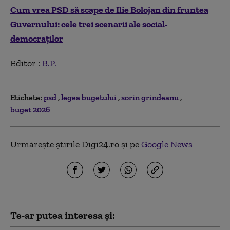
Cum vrea PSD să scape de Ilie Bolojan din fruntea
Guvernului: cele trei scenarii ale social-
democraților
Editor :
B.P.
Etichete:
psd
legea bugetului
sorin grindeanu
buget 2026
Urmărește știrile Digi24.ro și pe
Google News
Te-ar putea interesa și: