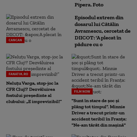
Pipera. Foto
Episodul extrem din
dosarul lui Cătălin
Avramescu, cercetat de
DIICOT: 'A plecat în
CANCAN
pădure cu o
FANATIK.RO
Neluțu Varga, stop-joc la
CFR Cluj!? Dezvăluirea
FILM NOW
fostului președinte al
"Sunt în stare de șoc și
clubului: „E imprevizibil!”
plâng tot timpul". Minnie
Driver a trecut printr-un
accident teribil în Franța:
"Ne-am târât din mașină"