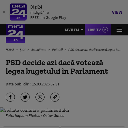
Digi24
VIEW
m.digi24.ro
FREE - In Google Play
LIVE TV
LIVE FM
HOME
Știri
Actualitate
Politică
PSD decide azi dacă votează legea bugetului în Parlament
PSD decide azi dacă votează
legea bugetului în Parlament
Data publicării:
15.03.2026 07:31
Foto: Inquam Photos / Octav Ganea