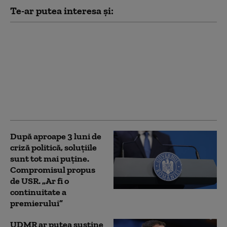
Te-ar putea interesa și:
Dan Dungaciu:
Discuțiile AUR cu
partidele
parlamentare au eșuat.
Singura soluție pentru
România sunt alegerile
anticipate
După aproape 3 luni de
criză politică, soluțiile
sunt tot mai puține.
Compromisul propus
de USR. „Ar fi o
continuitate a
premierului”
UDMR ar putea susține