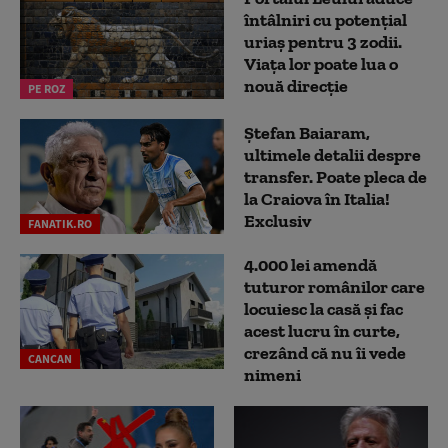
întâlniri cu potențial
uriaș pentru 3 zodii.
Viața lor poate lua o
nouă direcție
PE ROZ
Ștefan Baiaram,
ultimele detalii despre
transfer. Poate pleca de
la Craiova în Italia!
Exclusiv
FANATIK.RO
4.000 lei amendă
tuturor românilor care
locuiesc la casă și fac
acest lucru în curte,
crezând că nu îi vede
CANCAN
nimeni