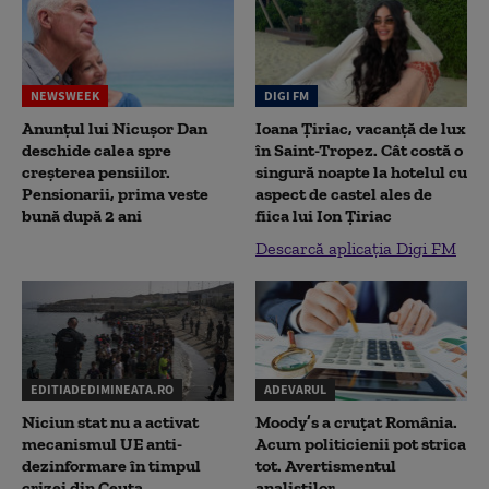
NEWSWEEK
DIGI FM
Anunțul lui Nicușor Dan
Ioana Țiriac, vacanță de lux
deschide calea spre
în Saint-Tropez. Cât costă o
creșterea pensiilor.
singură noapte la hotelul cu
Pensionarii, prima veste
aspect de castel ales de
bună după 2 ani
fiica lui Ion Țiriac
Descarcă aplicația Digi FM
EDITIADEDIMINEATA.RO
ADEVARUL
Niciun stat nu a activat
Moody’s a cruțat România.
mecanismul UE anti-
Acum politicienii pot strica
dezinformare în timpul
tot. Avertismentul
crizei din Ceuta
analiștilor