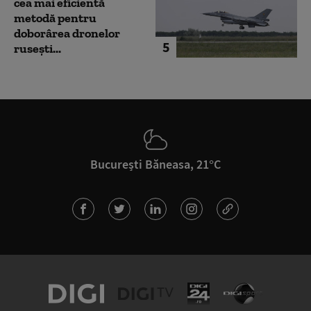
cea mai eficientă
metodă pentru
doborârea dronelor
5
rusești...
București Băneasa, 21°C