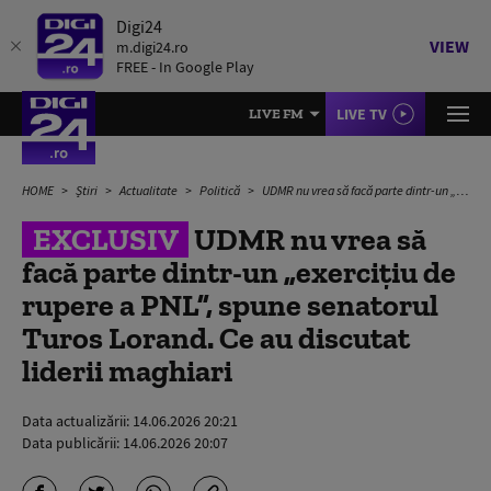
Digi24
VIEW
m.digi24.ro
FREE - In Google Play
LIVE TV
LIVE FM
HOME
Știri
Actualitate
Politică
UDMR nu vrea să facă parte dintr-un „exercițiu de rupere a PNL”, spune senatorul Turos Lorand. Ce au discutat liderii maghiari
EXCLUSIV
UDMR nu vrea să
facă parte dintr-un „exercițiu de
rupere a PNL”, spune senatorul
Turos Lorand. Ce au discutat
liderii maghiari
Data actualizării:
14.06.2026 20:21
Data publicării:
14.06.2026 20:07