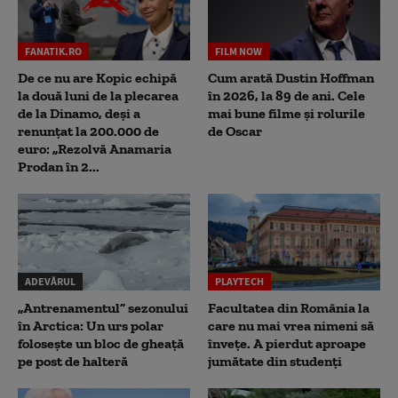
FANATIK.RO
FILM NOW
De ce nu are Kopic echipă
Cum arată Dustin Hoffman
la două luni de la plecarea
în 2026, la 89 de ani. Cele
de la Dinamo, deși a
mai bune filme și rolurile
renunțat la 200.000 de
de Oscar
euro: „Rezolvă Anamaria
Prodan în 2...
ADEVĂRUL
PLAYTECH
„Antrenamentul” sezonului
Facultatea din România la
în Arctica: Un urs polar
care nu mai vrea nimeni să
folosește un bloc de gheață
înveţe. A pierdut aproape
pe post de halteră
jumătate din studenţi