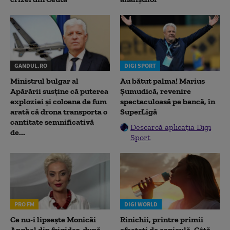
GANDUL.RO
DIGI SPORT
Ministrul bulgar al
Au bătut palma! Marius
Apărării susține că puterea
Șumudică, revenire
exploziei și coloana de fum
spectaculoasă pe bancă, în
arată că drona transporta o
SuperLigă
cantitate semnificativă
Descarcă aplicația Digi
de...
Sport
PRO FM
DIGI WORLD
Ce nu-i lipsește Monicăi
Rinichii, printre primii
Anghel din frigider, după
afectați de caniculă. Câtă