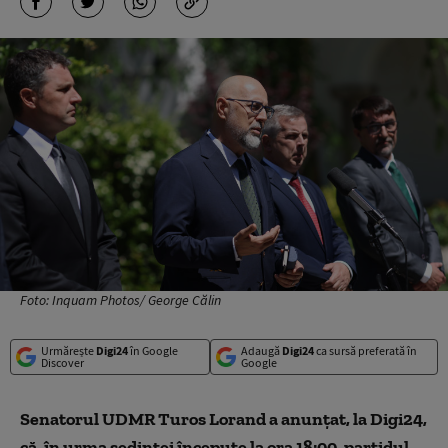
Foto: Inquam Photos/ George Călin
Urmărește
Digi24
în Google
Adaugă
Digi24
ca sursă preferată în
Discover
Google
Senatorul UDMR Turos Lorand a anunțat, la Digi24,
că, în urma ședinței începute la ora 18:00, partidul