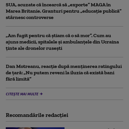
SUA, acuzate că încearcă să „exporte” MAGA în
Marea Britanie. Granturi pentru „educație publică”
stârnesc controverse
„Am fugit pentru că știam că o să mor”. Cum au
ajuns medicii, spitalele și ambulanțele din Ucraina
ținte ale dronelor rusești
Dan Motreanu, reacție după menținerea ratingului
de țară: „Nu putem reveni la iluzia că există bani
fără limită”
CITEȘTE MAI MULTE
Recomandările redacţiei