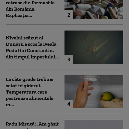
retrase din farmaciile
din România.
2
Explicația...
Nivelul scăzut al
Dunării a scos la iveală
Podul lui Constantin,
din timpul Imperiului...
3
La câte grade trebuie
setat frigiderul.
Temperatura care
păstrează alimentele
4
în...
Radu Miruță: „Am găsit