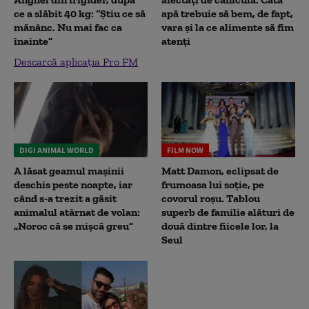
ce a slăbit 40 kg: “Știu ce să
apă trebuie să bem, de fapt,
mănânc. Nu mai fac ca
vara și la ce alimente să fim
înainte”
atenți
Descarcă aplicația Pro FM
DIGI ANIMAL WORLD
FILM NOW
A lăsat geamul mașinii
Matt Damon, eclipsat de
deschis peste noapte, iar
frumoasa lui soție, pe
când s-a trezit a găsit
covorul roșu. Tablou
animalul atârnat de volan:
superb de familie alături de
„Noroc că se mișcă greu”
două dintre fiicele lor, la
Seul