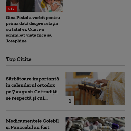
UTV
Gina Pistol a vorbit pentru
prima dată despre relația
cu tatăl ei. Cum i-a
schimbat viața fiica sa,
Josephine
Top Citite
Sărbătoare importantă
în calendarul ortodox
pe 7 august: Ce tradiții
se respectă și cui...
1
Medicamentele Colebil
și Panzcebil au fost