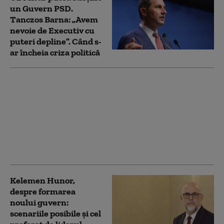
un Guvern PSD.
Tanczos Barna: „Avem
nevoie de Executiv cu
puteri depline”. Când s-
ar încheia criza politică
Ciucu spune că au avut
loc noi negocieri
pentru un guvern
tehnocrat.
„Președintele ar fi
testat variante, s-au
avansat niște nume”
Kelemen Hunor,
despre formarea
noului guvern:
scenariile posibile și cel