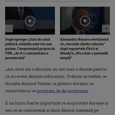
of
4
minutes,
56
seconds
După aproape 3 luni de criză
Alexandru Nazare avertizează
politică, soluțiile sunt tot mai
că „riscurile rămân ridicate”
puține. Compromisul propus de
după rapoartele Fitch și
USR. „Ar fi o continuitate a
Moody’s: „Nu a fost o perioadă
premierului”
simplă”
„Am avut azi o discuție, nu am luat o decizie pentru
că nu avem destule informații. Trebuie să vedem ce
dorește domnul Veștea, ce guvern dorește, ce
majoritate și ce
program de de guvernare
.
E un lucru foarte important ce majoritate dorește și
sau ce se conturează și dacă dânsul contează pe