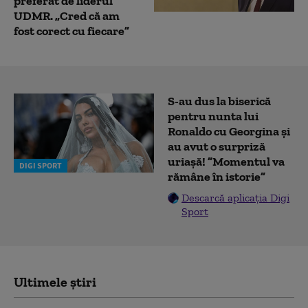
preferat de liderul
UDMR. „Cred că am
fost corect cu fiecare”
S-au dus la biserică
pentru nunta lui
Ronaldo cu Georgina și
au avut o surpriză
uriașă! ”Momentul va
DIGI SPORT
rămâne în istorie”
Descarcă aplicația Digi
Sport
Ultimele știri