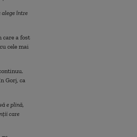
 alege între
n care a fost
cu cele mai
continuu.
n Gorj, ca
ă e plină,
ții care