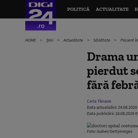
POLITICĂ
ACTUALITATE
E
HOME
Știri
Actualitate
Sănătate
Pacient 
Drama un
pierdut s
fără febră
Carla Tănasie
Data actualizării:
24.08.2020
Data publicării:
18.08.2020 0
Foto: Guliver/Gettyimages