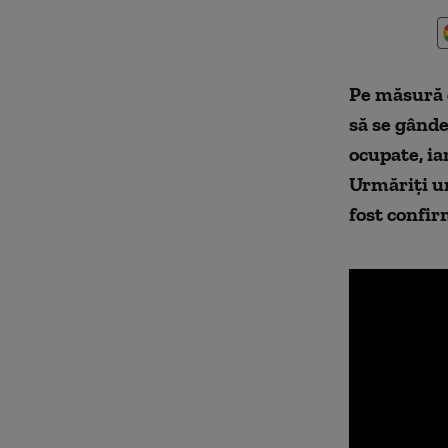
Pe măsură c
să se gânde
ocupate, iar
Urmăriți un
fost confi