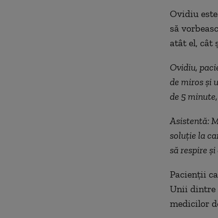
Ovidiu este 
să vorbeasc
atât el, cât 
Ovidiu, paci
de miros și 
de 5 minute,
Asistentă: M
soluție la c
să respire și
Pacienții c
Unii dintre
medicilor de