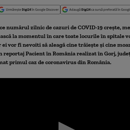
Urmărește
Digi24
în Google Discover
Adaugă
Digi24
ca sursă preferată în Googl
e numărul zilnic de cazuri de COVID-19 crește, me
ască la momentul în care toate locurile în spitale vo
 ei vor fi nevoiti să aleagă cine trăiește și cine moa
 reportaj Pacient în România realizat în Gorj, jude
rmat primul caz de coronavirus din România.