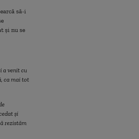
cearcă să-i
se
t și nu se
i a venit cu
, ca mai tot
de
cedat și
să rezistăm