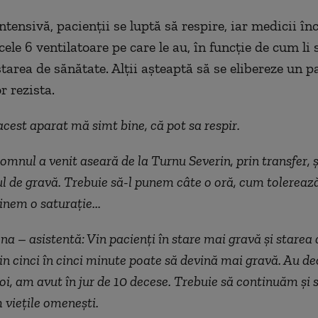
ntensivă, pacienții se luptă să respire, iar medicii în
cele 6 ventilatoare pe care le au, în funcție de cum li 
area de sănătate. Alții așteaptă să se elibereze un pa
r rezista.
acest aparat mă simt bine, că pot sa respir.
omnul a venit aseară de la Turnu Severin, prin transfer, ș
ul de gravă. Trebuie să-l punem câte o oră, cum tolerează
inem o saturație...
na – asistentă: Vin pacienți în stare mai gravă și starea 
din cinci în cinci minute poate să devină mai gravă. Au de
noi, am avut în jur de 10 decese. Trebuie să continuăm și 
 viețile omenești.