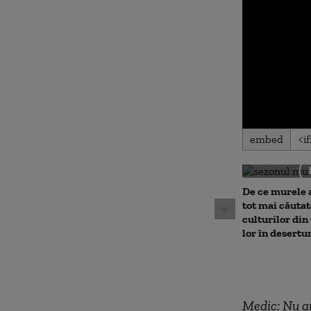
0
embed
seconds
of
0
seconds
Volu
90%
De ce murele 
tot mai căutat
culturilor din 
lor în desertu
Medic: Nu am