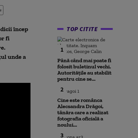
e
TOP CITITE
dicii încep
r fi
re.
1
țul unde a
Până când mai poate fi
folosit buletinul vechi.
Autoritățile au stabilit
pentru cine se...
2
Cine este românca
Alecsandra Drăgoi,
tânăra care a realizat
fotografia oficială a
noului...
3