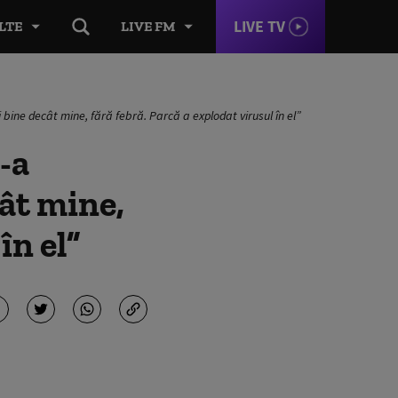
LIVE TV
LTE
LIVE FM
 bine decât mine, fără febră. Parcă a explodat virusul în el”
-a
cât mine,
în el”