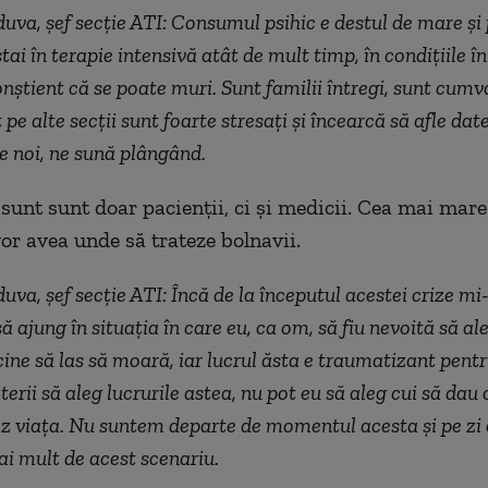
va, șef secție ATI: Consumul psihic e destul de mare și 
tai în terapie intensivă atât de mult timp, în condițiile în
conștient că se poate muri. Sunt familii întregi, sunt cumv
 pe alte secții sunt foarte stresați și încearcă să afle dat
le noi, ne sună plângând.
sunt sunt doar pacienții, ci și medicii. Cea mai mare 
vor avea unde să trateze bolnavii.
va, șef secție ATI: Încă de la începutul acestei crize mi-
 ajung în situația în care eu, ca om, să fiu nevoită să al
 cine să las să moară, iar lucrul ăsta e traumatizant pen
iterii să aleg lucrurile astea, nu pot eu să aleg cui să dau 
ez viața. Nu suntem departe de momentul acesta și pe zi 
i mult de acest scenariu.