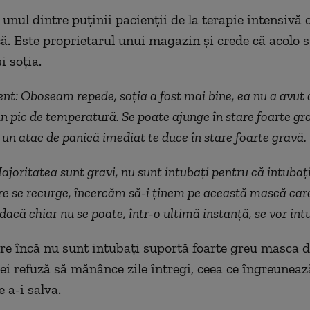
unul dintre puținii pacienții de la terapie intensivă 
ă. Este proprietarul unui magazin și crede că acolo s
și soția.
ent: Oboseam repede, soția a fost mai bine, ea nu a avut 
un pic de temperatură. Se poate ajunge în stare foarte gr
 un atac de panică imediat te duce în stare foarte gravă.
ajoritatea sunt gravi, nu sunt intubați pentru că intubaț
are se recurge, încercăm să-i ținem pe această mască care
 dacă chiar nu se poate, într-o ultimă instanță, se vor int
are încă nu sunt intubați suportă foarte greu masca d
 ei refuză să mănânce zile întregi, ceea ce îngreuneaz
 a-i salva.