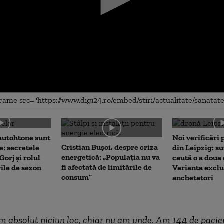
me
autohtone sunt
Noi verificări
Cristian Bușoi, despre criza
e: secretele
din Leipzig: su
energetică: „Populația nu va
Gorj și rolul
caută o a doua
fi afectată de limitările de
rile de sezon
Varianta exclu
consum”
anchetatori
 absolut niciun loc, chiar nu am unde.
A
m 144 de pacien