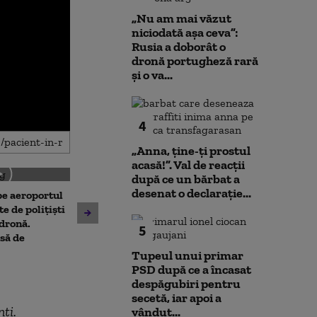
„Nu am mai văzut
niciodată așa ceva”:
Rusia a doborât o
dronă portugheză rară
și o va...
4
„Anna, ţine-ţi prostul
acasă!”. Val de reacții
după ce un bărbat a
desenat o declarație...
 pe aeroportul
Societatea de Transport
Avertisment de
te de polițiști
București și-a cerut
după scandalul
 dronă.
insolvența
5
pe cărbune: „B
să de
angajamentelo
Tupeul unui primar
poate avea con
PSD după ce a încasat
financiare”
despăgubiri pentru
secetă, iar apoi a
ți.
vândut...