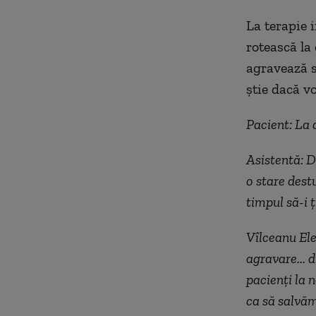
La terapie i
rotească la 
agravează st
știe dacă vo
Pacient: La 
Asistentă: D
o stare dest
timpul să-i ț
Vîlceanu Ele
agravare... 
pacienți la 
ca să salvăm