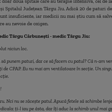
 doar două spitale care au terapie intensivă, cel de l
și Spitalul Județean Târgu Jiu. Adică 20 de paturi de
Sunt insuficiente, iar medicii nu mai știu cum să salv
are au nevoie de oxigen.
edic Târgu Cărbunești - medic Târgu Jiu:
ut niciun loc.
 să punem paturi, dar ce să facem cu patul? Că n-am ven
i de CPAP. Eu nu mai am ventilatoare în secţie. Un singu
cție.
!
ru. Nci nu se răcește patul. Apucă fetele să schimbe lenje
icala: ți-l iau pe ăsta, dar îți aduc la schimb unul mai g