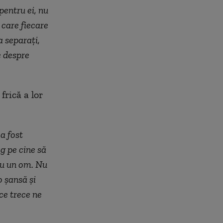
pentru ei, nu
 care fiecare
a separați,
e despre
frică a lor
a fost
eg pe cine să
tru un om. Nu
o șansă și
ce trece ne