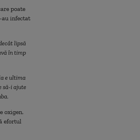
care poate
-au infectat
decât lipsă
avă în timp
ia e ultima
 să-i ajute
uba.
e oxigen.
ă efortul