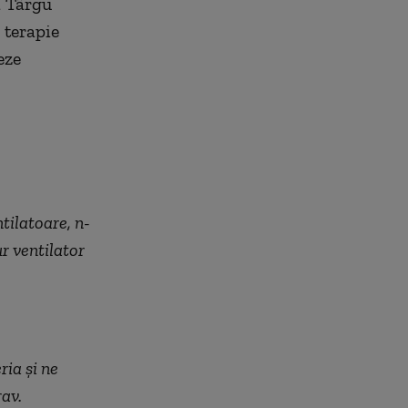
a Târgu
 terapie
eze
tilatoare, n-
r ventilator
ria și ne
rav.