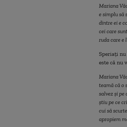
Mariana Vădu
e simplu să s
dintre ei e 
cei care sunt
ruda care e 
Speriați nu 
este că nu 
Mariana Vădu
teamă că o să
salvez și pe
știu pe ce cr
cui să scurt
apropiem ma