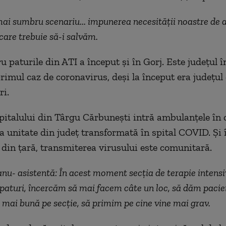
ai sumbru scenariu... impunerea necesității noastre de a
 care trebuie să-i salvăm.
u paturile din A
T
I a început și în Gorj. Este județul î
rimul caz de coronavirus, deși la început era jud
ețul
ri.
pitalului din Târgu Cărbunești intră ambulanțele în 
a unitate din județ transformată în spital COVID. Și î
e din țară, transmiterea virusului este comunitară.
nu- asistentă: În acest moment secția de terapie intensiv
paturi, încercăm să mai facem câte un loc, să dăm pacien
e mai bună pe secție, să primim pe cine vine mai grav.