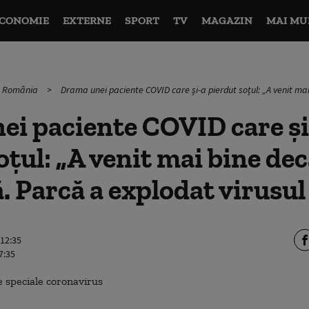
CONOMIE
EXTERNE
SPORT
TV
MAGAZIN
MAI MU
în România
Drama unei paciente COVID care și-a pierdut soțul: „A venit mai
ei paciente COVID care și
oțul: „A venit mai bine de
. Parcă a explodat virusul 
 12:35
7:35