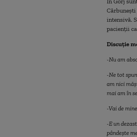
În Gorj sunt
Cărbunești 
intensivă. 
pacienții c
Discuție m
-Nu am absol
-Ne tot spun
am nici mășț
mai am în se
-Vai de mine
-E un dezast
pândește med