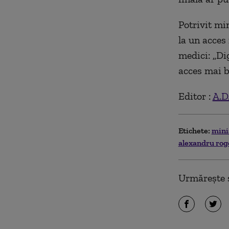
Potrivit mi
la un acces
medici: „Di
acces mai b
Editor :
A.D
Etichete:
mini
alexandru ro
Urmărește ș