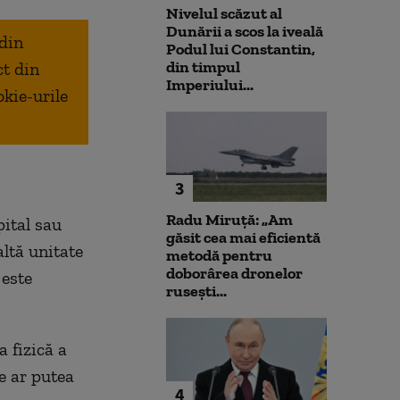
Nivelul scăzut al
Dunării a scos la iveală
 din
Podul lui Constantin,
din timpul
ct din
Imperiului...
okie-urile
3
Radu Miruță: „Am
pital sau
găsit cea mai eficientă
altă unitate
metodă pentru
doborârea dronelor
 este
rusești...
 fizică a
e ar putea
4