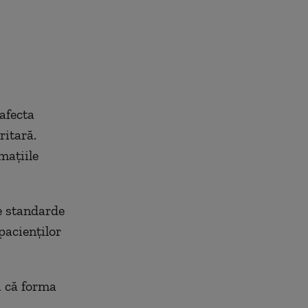
afecta
ritară.
mațiile
te standarde
 pacienților
ă că forma