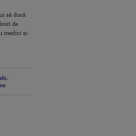
bui să ducă
losit de
u medici și
afii
rmn