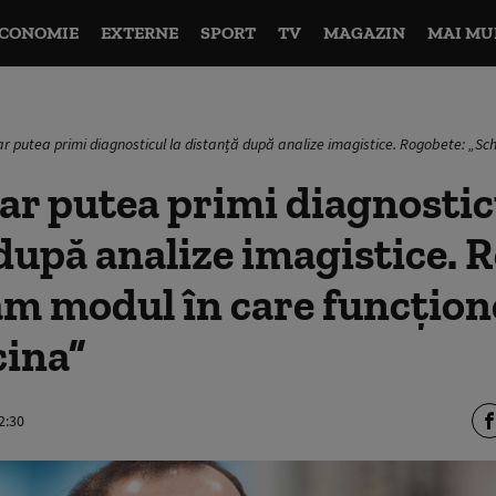
CONOMIE
EXTERNE
SPORT
TV
MAGAZIN
MAI MU
 ar putea primi diagnosticul la distanță după analize imagistice. Rogobete: „
 ar putea primi diagnostic
după analize imagistice. 
m modul în care funcțion
cina”
2:30