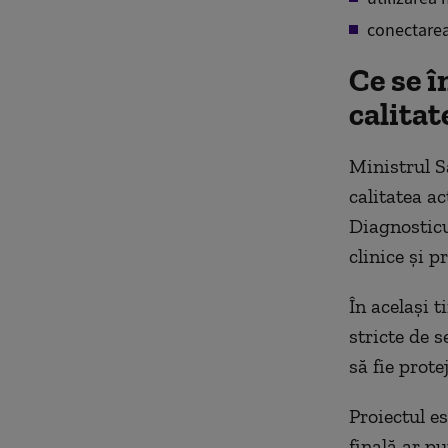
conectarea 
Ce se î
calitat
Ministrul S
calitatea a
Diagnosticul
clinice și p
În același t
stricte de s
să fie prote
Proiectul e
finală ar p