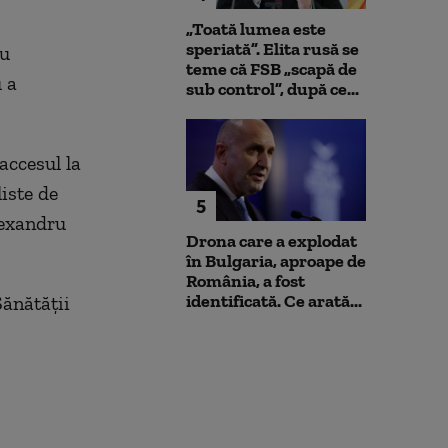
„Toată lumea este
speriată”. Elita rusă se
au
teme că FSB „scapă de
 a
sub control”, după ce...
accesul la
liste de
5
lexandru
Drona care a explodat
în Bulgaria, aproape de
România, a fost
identificată. Ce arată...
Sănătății