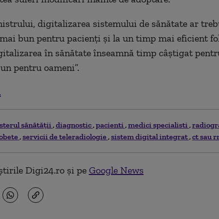
nistrului, digitalizarea sistemului de sănătate ar tre
 mai bun pentru pacienți și la un timp mai eficient fo
gitalizarea în sănătate înseamnă timp câștigat pentr
un pentru oameni”.
.
sterul sănătăţii
diagnostic
pacienti
medici specialisti
radiogr
gobete
servicii de teleradiologie
sistem digital integrat
ct sau 
tirile Digi24.ro și pe
Google News