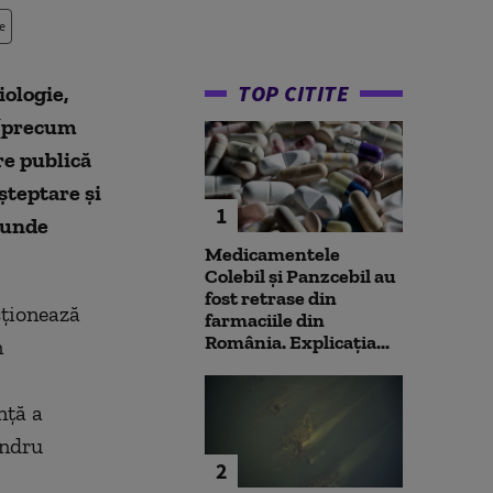
e
TOP CITITE
iologie,
e (precum
re publică
șteptare și
1
e unde
Medicamentele
Colebil și Panzcebil au
fost retrase din
cționează
farmaciile din
România. Explicația...
n
nță a
andru
2