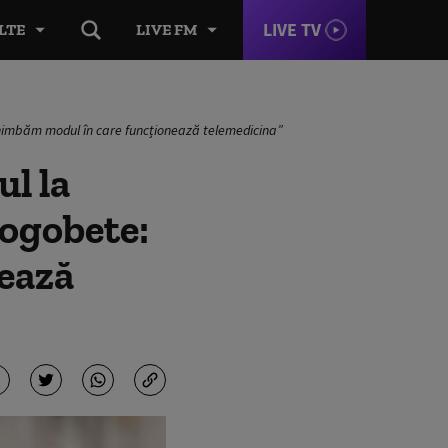
LIVE TV
LTE
LIVE FM
Schimbăm modul în care funcționează telemedicina”
ul la
Rogobete:
ează