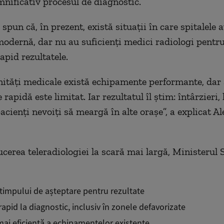
mnificativ procesul de diagnostic.
 spun că, în prezent, există situații în care spitalele 
odernă, dar nu au suficienți medici radiologi pentru
apid rezultatele.
nități medicale există echipamente performante, dar 
 rapidă este limitat. Iar rezultatul îl știm: întârzieri, 
pacienți nevoiți să meargă în alte orașe”, a explicat A
ucerea teleradiologiei la scară mai largă, Ministerul 
timpului de așteptare pentru rezultate
apid la diagnostic, inclusiv în zonele defavorizate
 mai eficientă a echipamentelor existente