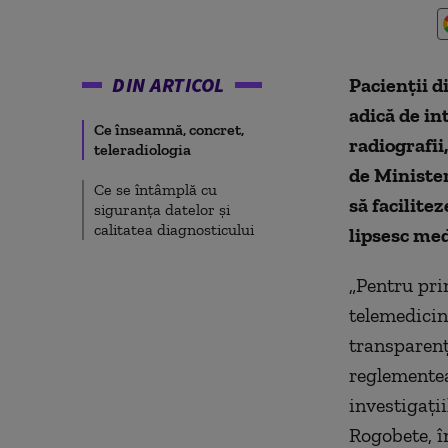
DIN ARTICOL
Pacienții d
adică de in
Ce înseamnă, concret,
radiografii
teleradiologia
de Minister
Ce se întâmplă cu
să facilite
siguranța datelor și
calitatea diagnosticului
lipsesc medi
„Pentru pri
telemedicin
transparenț
reglementeaz
investigați
Rogobete, î