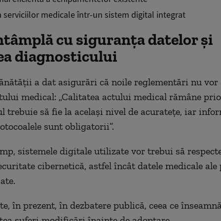
serviciilor medicale într-un sistem digital integrat
ntâmplă cu siguranța datelor și
ea diagnosticului
ănătății a dat asigurări că noile reglementări nu vor 
ctului medical: „Calitatea actului medical rămâne prio
 trebuie să fie la același nivel de acuratețe, iar infor
rotocoalele sunt obligatorii”.
imp, sistemele digitale utilizate vor trebui să respec
ecuritate cibernetică, astfel încât datele medicale ale
jate.
ste, în prezent, în dezbatere publică, ceea ce înseamn
utea suferi modificări înainte de adoptare.