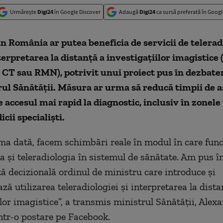
Urmărește
Digi24
în Google Discover
Adaugă
Digi24
ca sursă preferată în Googl
in România ar putea beneficia de servicii de telerad
terpretarea la distanță a investigațiilor imagistic
, CT sau RMN), potrivit unui proiect pus în dezbate
ul Sănătății. Măsura ar urma să reducă timpii de a
ze accesul mai rapid la diagnostic, inclusiv în zonel
cii specialiști.
ma dată, facem schimbări reale în modul în care fun
a și teleradiologia în sistemul de sănătate. Am pus î
ă decizională ordinul de ministru care introduce și
ă utilizarea teleradiologiei și interpretarea la dista
ilor imagistice”, a transmis ministrul Sănătății, Alex
ntr-o postare pe Facebook.