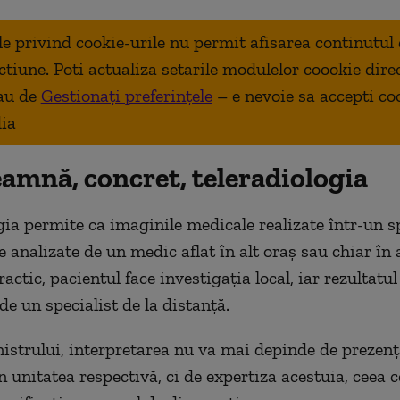
ale privind cookie-urile nu permit afisarea continutul
ctiune. Poti actualiza setarile modulelor coookie dire
au de
Gestionați preferințele
– e nevoie sa accepti co
ia
eamnă, concret, teleradiologia
gia permite ca imaginile medicale realizate într-un s
ie analizate de un medic aflat în alt oraș sau chiar în 
actic, pacientul face investigația local, iar rezultatul
de un specialist de la distanță.
nistrului, interpretarea nu va mai depinde de prezența
n unitatea respectivă, ci de expertiza acestuia, ceea c