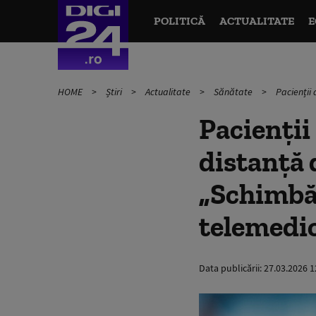
POLITICĂ
ACTUALITATE
E
HOME
Știri
Actualitate
Sănătate
Pacienții
Pacienții
distanță 
„Schimbă
telemedi
Data publicării:
27.03.2026 1