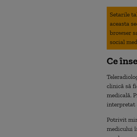
Setarile t
aceasta se
browser s
social med
Ce îns
Teleradiolo
clinică să f
medicală. Pr
interpretat 
Potrivit mi
medicului î