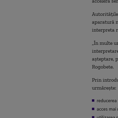
accelera se
Autoritățile
aparatură m
interpreta r
„În multe u
interpretare
așteptare, 
Rogobete.
Prin introd
urmărește:
reducerea 
acces mai r
utilizarea