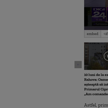
0
embed
seconds
of
2
minutes,
46
seconds
Volu
90%
10 luni de la e
Rahova: Oamen
așteaptă să int
Primarul Cipr
„Am comandat
Astfel, pri