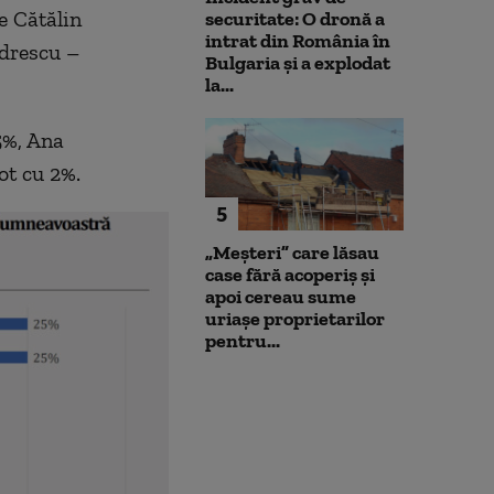
e Cătălin
securitate: O dronă a
intrat din România în
ndrescu –
Bulgaria şi a explodat
la...
5%, Ana
ot cu 2%.
5
„Meșteri” care lăsau
case fără acoperiș și
apoi cereau sume
uriașe proprietarilor
pentru...