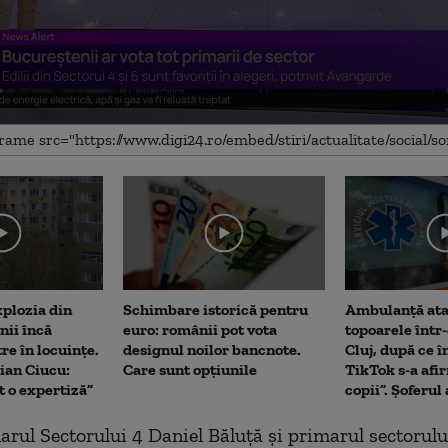
me
xplozia din
Schimbare istorică pentru
Ambulanţă ata
ii încă
euro: românii pot vota
topoarele într
re în locuințe.
designul noilor bancnote.
Cluj, după ce î
ian Ciucu:
Care sunt opțiunile
TikTok s-a afi
 o expertiză”
copii”. Șoferul 
marul Sectorului 4 Daniel Băluță și primarul sectorulu