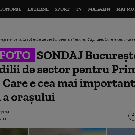
CONOMIE
EXTERNE
SPORT
TV
MAGAZIN
MAI MU
ștenii ar vota tot edilii de sector pentru Primăria Capitalei. Care e cea mai
&FOTO
SONDAJ Bucurește
edilii de sector pentru Pri
. Care e cea mai importan
a orașului
 13:36
2:11