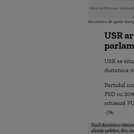
Barometru de opinie Avan
USR ar 
parlam
USR se situ
duminica vi
Partidul co
PSD cu 20% 
situează P
-1%.