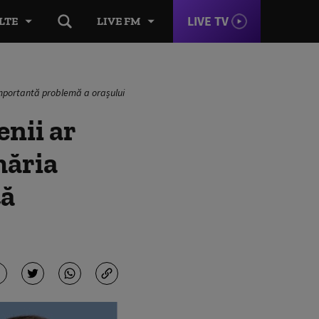
LIVE TV
LTE
LIVE FM
 importantă problemă a orașului
nii ar
măria
tă