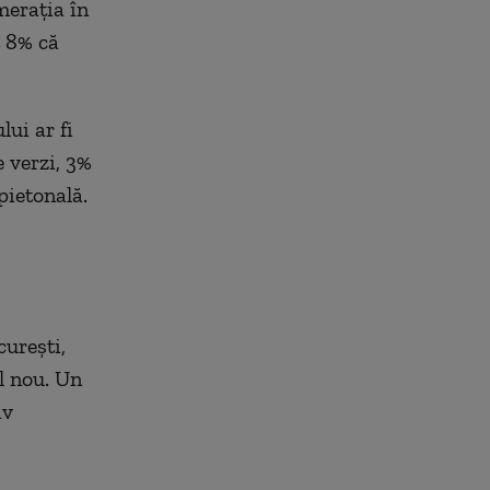
merația în
t 8% că
ui ar fi
 verzi, 3%
pietonală.
curești,
l nou. Un
iv