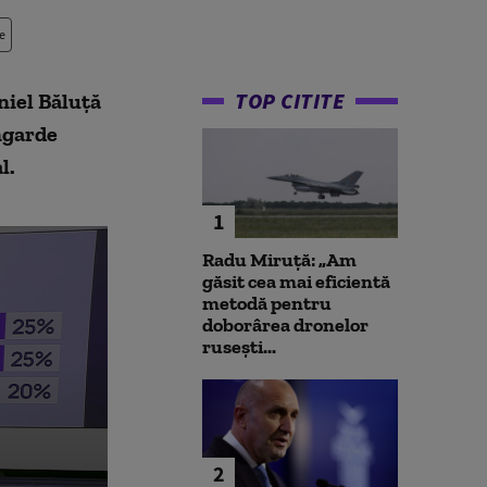
e
TOP CITITE
niel Băluță
angarde
l.
1
Radu Miruță: „Am
găsit cea mai eficientă
metodă pentru
doborârea dronelor
rusești...
2