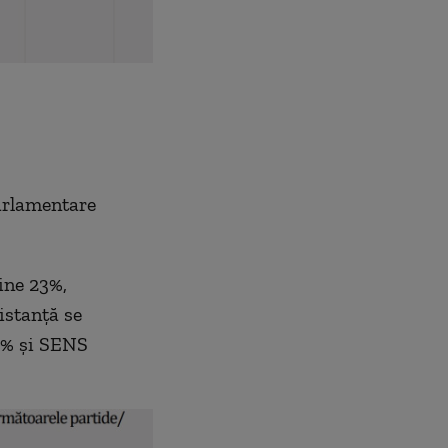
parlamentare
ine 23%,
istanță se
2% și SENS