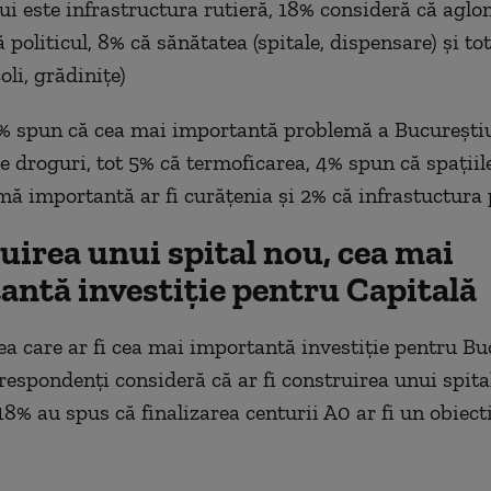
ui este infrastructura rutieră, 18% consideră că aglo
ă politicul, 8% că sănătatea (spitale, dispensare) și to
oli, grădinițe)
% spun că cea mai importantă problemă a Bucureștiul
 droguri, tot 5% că termoficarea, 4% spun că spațiile
mă importantă ar fi curățenia și 2% că infrastuctura 
uirea unui spital nou, cea mai
antă investiție pentru Capitală
ea care ar fi cea mai importantă investiție pentru Bu
respondenți consideră că ar fi construirea unui spita
18% au spus că finalizarea centurii A0 ar fi un obiect