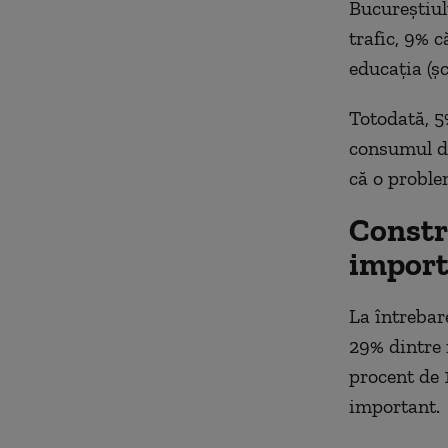
Bucureștiul
trafic, 9% c
educația (șc
Totodată, 5
consumul de
că o proble
Constr
import
La întrebar
29% dintre 
procent de 
important.