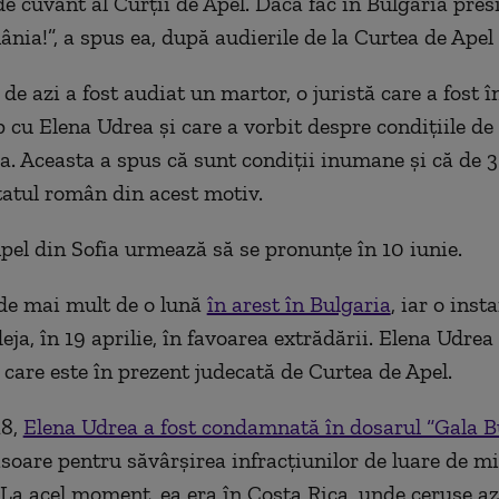
e cuvânt al Curții de Apel. Dacă fac în Bulgaria presi
ânia!
”, a spus ea, după audierile de la Curtea de Apel 
de azi a fost audiat un martor, o juristă care a fost î
p cu Elena Udrea și care a vorbit despre condițiile de
. Aceasta a spus că sunt condiții inumane și că de 3
tatul român din acest motiv.
pel din Sofia urmează să se pronunțe în 10 iunie.
de mai mult de o lună
în arest în Bulgaria
, iar o inst
ja, în 19 aprilie, în favoarea extrădării. Elena Udrea
, care este în prezent judecată de Curtea de Apel.
18,
Elena Udrea a fost condamnată în dosarul “Gala B
isoare pentru săvârşirea infracţiunilor de luare de mi
 La acel moment, ea era în Costa Rica, unde ceruse azil