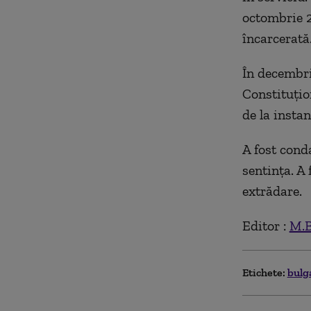
octombrie 2
încarcerată
În decembri
Constituțio
de la insta
A fost cond
sentința. A 
extrădare.
Editor :
M.B
Etichete:
bulg