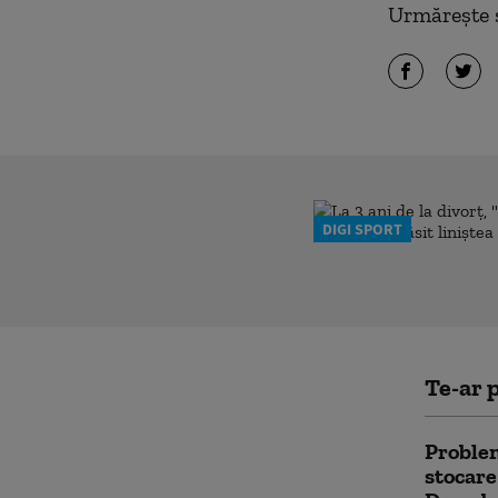
Urmărește ș
DIGI SPORT
Te-ar p
Problem
stocare