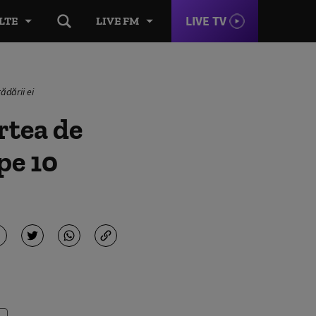
LIVE TV
LTE
LIVE FM
ădării ei
rtea de
pe 10