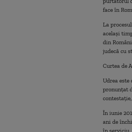
purtătorul d
face în Rom
La procesul 
același tim
din România
judecă cu s
Curtea de A
Udrea este 
pronunțat de
contestație
În iunie 20
ani de înch
în serviciu.