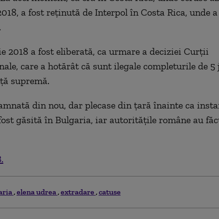
018, a fost reținută de Interpol în Costa Rica, unde a
.
e 2018 a fost eliberată, ca urmare a deciziei Curții
nale, care a hotărât că sunt ilegale completurile de 5 
nţă supremă.
amnată din nou, dar plecase din țară înainte ca insta
fost găsită în Bulgaria, iar autoritățile române au făc
.
aria
elena udrea
extradare
catuse