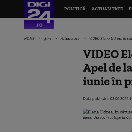
POLITICĂ
ACTUALITATE
E
HOME
Știri
Actualitate
VIDEO Elena Udrea, în cătu
VIDEO Ele
Apel de la
iunie în p
Data publicării:
08.06.2022 1
Elena Udrea, în cătușe la Cur