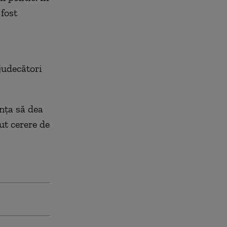
 fost
judecători
nța să dea
ut cerere de