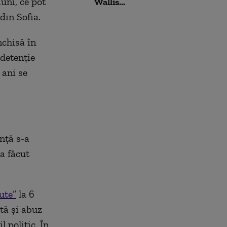
uni, ce pot
Wallis...
din Sofia.
nchisă în
 detenție
 ani se
anță s-a
 a făcut
ute”
la 6
tă şi abuz
 politic. În