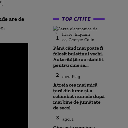
e
TOP CITITE
nde are de
e.
1
Până când mai poate fi
folosit buletinul vechi.
Autoritățile au stabilit
pentru cine se...
2
A treia cea mai mică
țară din lume și-a
schimbat numele după
mai bine de jumătate
de secol
3
Cine este românca