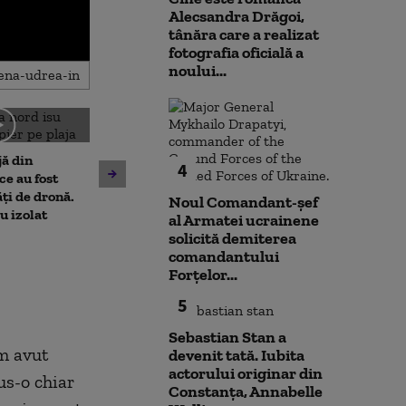
Alecsandra Drăgoi,
tânăra care a realizat
fotografia oficială a
noului...
Amenzi pentru cei care
jă din
deranjează călătorii în
4
Un asistent me
e au fost
mijloacele de transport ale
pune la pământ
ți de dronă.
STB. Pentru ce se vor da
Noul Comandant-șef
violent. Ce nu a
au izolat
sancțiuni
al Armatei ucrainene
bărbatul agres
solicită demiterea
l-a atacat
comandantului
Forțelor...
5
Sebastian Stan a
am avut
devenit tată. Iubita
actorului originar din
us-o chiar
Constanța, Annabelle