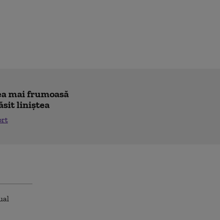
"cea mai frumoasă
ăsit liniștea
ort