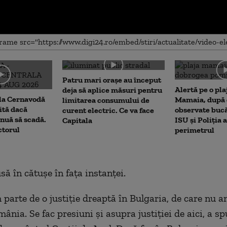
me
Patru mari orașe au început
Alertă pe o pla
deja să aplice măsuri pentru
 la Cernavodă
Mamaia, după c
limitarea consumului de
rită dacă
observate bucă
curent electric. Ce va face
nuă să scadă.
ISU și Poliția 
Capitala
ctorul
perimetrul
să în cătușe în fața instanței.
 parte de o justiție dreaptă în Bulgaria, de care nu 
ânia. Se fac presiuni și asupra justiției de aici, a sp