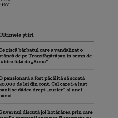
Ultimele știri
Ce riscă bărbatul care a vandalizat o
stâncă de pe Transfăgărășan în semn de
iubire față de „Anna”
O pensionară a fost păcălită să scoată
50.000 de lei din cont. Cel care i-a luat
banii se dădea drept „curier” al unei
bănci
Guvernul discută joi hotărârea prin care
marile companii ar putea fi anunțate cu