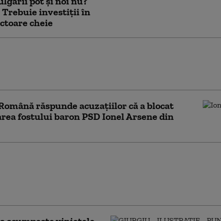
ulgarii pot și noi nu?
 Trebuie investiții în
ctoare cheie
a a primit săptămâna trecută un miliard de euro
anul Naţional de Redresare şi Rezilienţă.
ție cu situația României
 Română răspunde acuzațiilor că a blocat
rea fostului baron PSD Ionel Arsene din
 Năsui: „Bulgaria cumpără ziua
 ieftină de la noi și ne-o vinde scump
 Ce spune un expert despre acest
iu
a scumpește vinietele