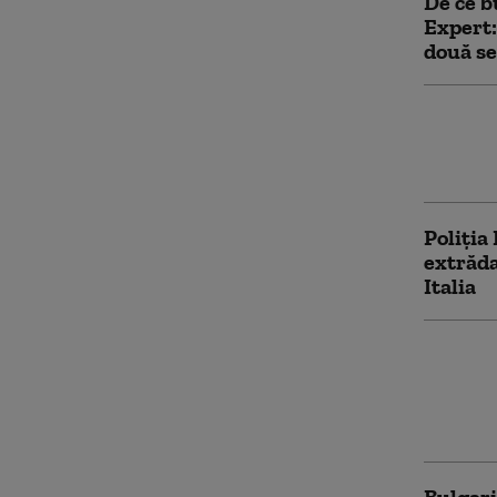
De ce b
Expert:
două se
Bulgari
prin Pl
Compara
Poliția
extrăda
Italia
Claudiu
energie
seara.”
scenar
Bulgari