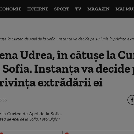
CONOMIE
EXTERNE
SPORT
TV
MAGAZIN
MAI MU
șe la Curtea de Apel de la Sofia. Instanța va decide pe 10 iunie în privința extr
na Udrea, în cătușe la Cu
 Sofia. Instanța va decide 
rivința extrădării ei
6:36
tea de Apel de la Sofia. Foto: Digi24