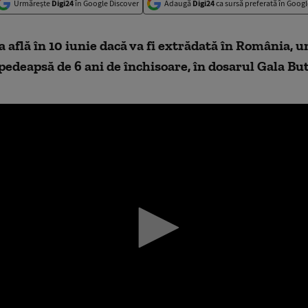
Urmărește
Digi24
în Google Discover
Adaugă
Digi24
ca sursă preferată în Googl
 află în 10 iunie dacă va fi extrădată în România, u
pedeapsă de 6 ani de închisoare, în dosarul Gala But