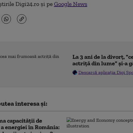
tirile Digi24.ro și pe
Google News
La 3 ani de la divorț, 
actriță din lume" și-a g
Descarcă aplicația Digi Sp
utea interesa și:
a capacității de
 a energiei în România: