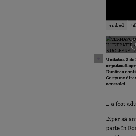
0
embed
seconds
of
0
seconds
Volu
90%
Unitatea 2 de
ar putea fi op
Dunărea conti
Ce spune dire
centralei
E a fost adu
„Sper s
ă am
parte în Rom