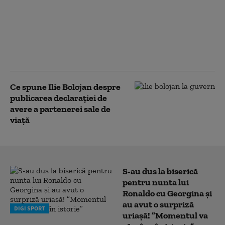
Bolojan, mesaj înainte de
evaluarea Moody's:
„Alegerile din 2028 se
apropie. Crește riscul
recăderii în populism și
risipă”
Ce spune Ilie Bolojan despre
publicarea declarației de
avere a partenerei sale de
viață
S-au dus la biserică
pentru nunta lui
Ronaldo cu Georgina și
au avut o surpriză
DIGI SPORT
uriașă! ”Momentul va