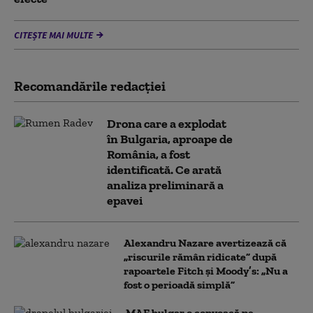
CITEȘTE MAI MULTE
Recomandările redacţiei
Drona care a explodat
în Bulgaria, aproape de
România, a fost
identificată. Ce arată
analiza preliminară a
epavei
Alexandru Nazare avertizează că
„riscurile rămân ridicate” după
rapoartele Fitch și Moody’s: „Nu a
fost o perioadă simplă”
MAE bulgar o convoacă pe