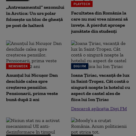
PLAYTECH
„Antrenamentul” sezonului
Facultatea din România la
în Arctica: Un urs polar
care nu mai vrea nimeni să
folosește un bloc de gheață
înveţe. A pierdut aproape
pe post de halteră
jumătate din studenţi
NEWSWEEK
DIGI FM
Anunțul lui Nicușor Dan
Ioana Țiriac, vacanță de lux
deschide calea spre
în Saint-Tropez. Cât costă o
creșterea pensiilor.
singură noapte la hotelul cu
Pensionarii, prima veste
aspect de castel ales de
bună după 2 ani
fiica lui Ion Țiriac
Descarcă aplicația Digi FM