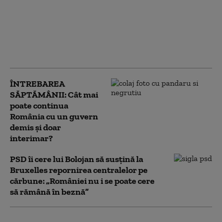
Guvernului să nu le fie
tăiat curentul.
România are deja
probleme în
aprovizionare
ÎNTREBAREA
SĂPTĂMÂNII: Cât mai
poate continua
România cu un guvern
demis și doar
interimar?
PSD îi cere lui Bolojan să susțină la
Bruxelles repornirea centralelor pe
cărbune: „României nu i se poate cere
să rămână în beznă”