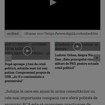
0
embed
seconds
of
0
seconds
Ludovic Orban, despre Nicușor
Dan: „Este principalul vinovat,
alături de PSD, pentru actuala
După aproape 3 luni de criză
criză politică”
politică, soluțiile sunt tot mai
puține. Compromisul propus de
USR. „Ar fi o continuitate a
premierului”
„Soluția la care am ajuns în urma consultărilor cu
cele mai importante companii care oferă polițele de
asigurări RCA este să propunem practicarea de