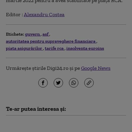
martie 2022 pentru a avea stabilitate pe piața RCA.
Editor :
Alexandru Costea
Etichete:
guvern
asf
autoritatea pentru supraveghere financiara
piata asigurărilor
tarife rca
insolventa euroins
Urmărește știrile Digi24.ro și pe
Google News
Te-ar putea interesa și:
Fabricile de
medicamente cer