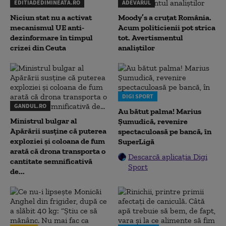
EDITIADEDIMINEATA.RO
ADEVARUL
Niciun stat nu a activat
Moody’s a cruțat România.
mecanismul UE anti-
Acum politicienii pot strica
dezinformare în timpul
tot. Avertismentul
crizei din Ceuta
analiștilor
DIGI SPORT
GANDUL.RO
Au bătut palma! Marius
Ministrul bulgar al
Șumudică, revenire
Apărării susține că puterea
spectaculoasă pe bancă, în
exploziei și coloana de fum
SuperLigă
arată că drona transporta o
Descarcă aplicația Digi
cantitate semnificativă
Sport
de...