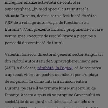
întregilor analize activității de control și
supraveghere, „în mod special cu trimitere la
situația Euroins, decizia care a fost luată de către
ASF de a retrage autorizația de funcționare a
Euroins”. „Vom prezenta inclusiv propunerile cu care
venim spre Executiv de reechilibrare a pieței pe o
perioadă determinată de timp”.
Valentin Ionescu, directorul general sector Asigurări
din cadrul Autorității de Supraveghere Financiară
(ASF), a declarat,
sâmbătă, la Digi24
, că Autoritatea
a aprobat vineri un pachet de măsuri pentru piața
de asigurări, în urma intrării în insolvență a
Euroins, pe care îl va trimite luni Ministerului de
Finanțe. Acesta a spus că va propune Guvernului ca
societățile de asigurări să folosească tarifele din