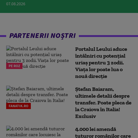
07.08.2026
PARTENERII NOȘTRI
Portalul Leului aduce
întâlniri cu potențial
uriaș pentru 3 zodii.
PE ROZ
Viața lor poate lua o
nouă direcție
Ștefan Baiaram,
ultimele detalii despre
transfer. Poate pleca de
FANATIK.RO
la Craiova în Italia!
Exclusiv
4.000 lei amendă
tuturor românilor care