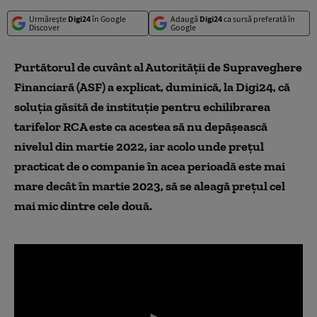
Urmărește
Digi24
în Google
Adaugă
Digi24
ca sursă preferată în
Discover
Google
Purtătorul de cuvânt al Autorității de Supraveghere
Financiară (ASF) a explicat, duminică, la Digi24, că
soluția găsită de instituție pentru echilibrarea
tarifelor RCA este ca acestea să nu depășească
nivelul din martie 2022, iar acolo unde prețul
practicat de o companie în acea perioadă este mai
mare decât în martie 2023, să se aleagă prețul cel
mai mic dintre cele două.