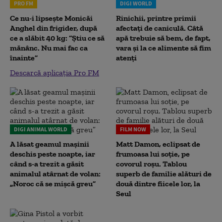
PRO FM
DIGI WORLD
Ce nu-i lipsește Monicăi
Rinichii, printre primii
Anghel din frigider, după
afectați de caniculă. Câtă
ce a slăbit 40 kg: “Știu ce să
apă trebuie să bem, de fapt,
mănânc. Nu mai fac ca
vara și la ce alimente să fim
înainte”
atenți
Descarcă aplicația Pro FM
DIGI ANIMAL WORLD
FILM NOW
A lăsat geamul mașinii
Matt Damon, eclipsat de
deschis peste noapte, iar
frumoasa lui soție, pe
când s-a trezit a găsit
covorul roșu. Tablou
animalul atârnat de volan:
superb de familie alături de
„Noroc că se mișcă greu”
două dintre fiicele lor, la
Seul