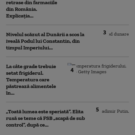
retrase din farmaciile
din România.
Explicația...
3
Nivelul scăzut al Dunării a scos la
iveală Podul lui Constantin, din
timpul Imperiului...
La câte grade trebuie
4
setat frigiderul.
Temperatura care
păstrează alimentele
în...
5
„Toată lumea este speriată”. Elita
rusă se teme că FSB „scapă de sub
control”, după ce...