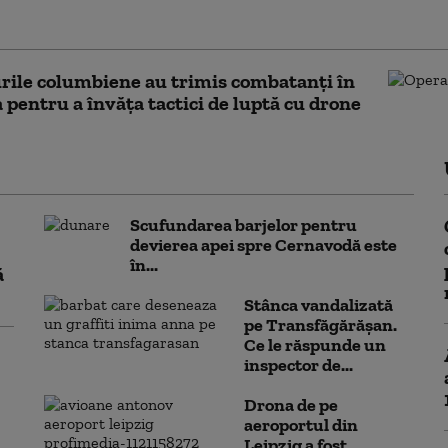
ce pe cărbune
rile columbiene au trimis combatanți în
 pentru a învăța tactici de luptă cu drone
Scufundarea barjelor pentru
devierea apei spre Cernavodă este
în...
ă
Stânca vandalizată
pe Transfăgărășan.
Ce le răspunde un
inspector de...
Drona de pe
aeroportul din
Leipzig a fost