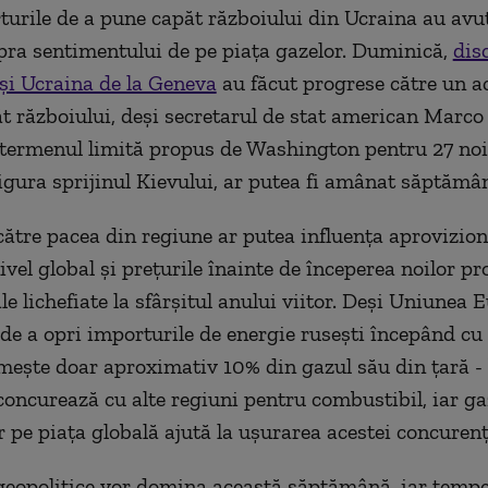
rturile de a pune capăt războiului din Ucraina au avut
ra sentimentului de pe piaţa gazelor. Duminică,
disc
şi Ucraina de la Geneva
au făcut progrese către un a
t războiului, deşi secretarul de stat american Marco
 termenul limită propus de Washington pentru 27 no
igura sprijinul Kievului, ar putea fi amânat săptămân
către pacea din regiune ar putea influenţa aprovizio
ivel global şi preţurile înainte de începerea noilor pr
le lichefiate la sfârşitul anului viitor. Deşi Uniunea
 de a opri importurile de energie ruseşti începând cu 
meşte doar aproximativ 10% din gazul său din ţară - 
oncurează cu alte regiuni pentru combustibil, iar ga
 pe piaţa globală ajută la uşurarea acestei concurenţ
 geopolitice vor domina această săptămână, iar tempe