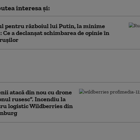
utea interesa și:
ul pentru războiul lui Putin, la minime
e: Ce a declanșat schimbarea de opinie în
rușilor
olosește o tehnică implementată de
a nazistă împotriva Ucrainei,
să de dreptul internațional (ISW)
nii atacă din nou cu drone
ul rusesc”. Incendiu la
ru logistic Wildberries din
inburg
 extremă doboară recorduri în Europa Centrală
st. Polonia, forțată să închidă două centrale