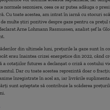
ste normele sezoniere, ceea ce ar putea adăuga o pres
ă. Cu toate acestea, am intrat în iarnă cu stocuri scă
e de multe ştiri pozitive despre gaze pentru ca preţul
 declarat Arne Lohmann Rasmussen, analist şef la Glo
t.
ăderilor din ultimele luni, preţurile la gaze sunt în c
cât erau înaintea crizei energetice din 2022, când cr
 a cotaţiilor futures a declanşat o criză a costului vi
inentul. Dar cu toate acestea reprezintă doar o fracţi
axime înregistrate în acel an, iar livrările supliment
părţi sunt aşteptate să contribuie la scăderea preţuril
ni.
.