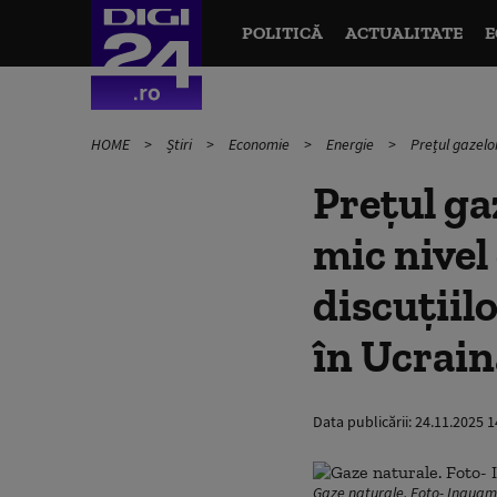
POLITICĂ
ACTUALITATE
E
HOME
Știri
Economie
Energie
Prețul gazelor
Prețul ga
mic nivel
discuțiil
în Ucrain
Data publicării:
24.11.2025 1
Gaze naturale. Foto- Inqua