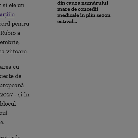
din cauza numărului
 şi ele un
mare de concedii
uţiile
medicale în plin sezon
estival...
cord pentru
 Rubio a
iembrie,
a viitoare.
narea cu
oiecte de
 Europeană
2027 - şi în
blocul
zul
e.
raturile