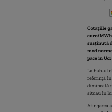
Cotațiile g
euro/MWh, 
susținută d
mod normal 
pace în Ucr
La hub-ul d
referinţă în
dimineață s
situau în lu
Atingerea a