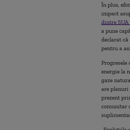
În plus, efo
impact asup
dintre SUA 
a pune capă
declarat că
pentru a as
Progresele 
energie la n
gaze natura
are planuri
prezent pri
comunitar c
suplimentar
„Evoluţiile