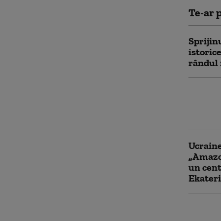
Te-ar p
Sprijin
istoric
rândul 
Rusia f
Germani
interzi
Ucraine
„Amazon
un cent
Ekater
Căldura
și de E