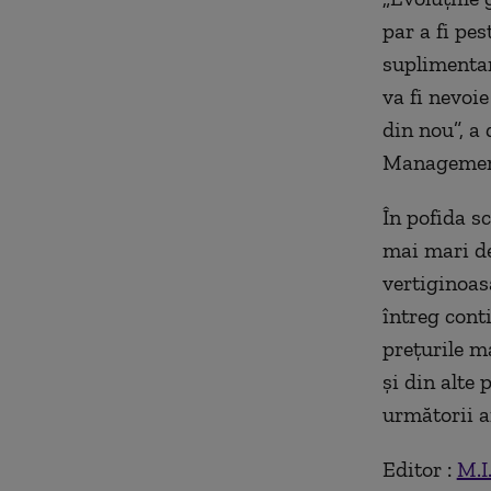
par a fi pe
suplimentar
va fi nevoi
din nou”, a
Managemen
În pofida sc
mai mari de
vertiginoasă
întreg cont
preţurile m
şi din alte 
următorii a
Editor :
M.I