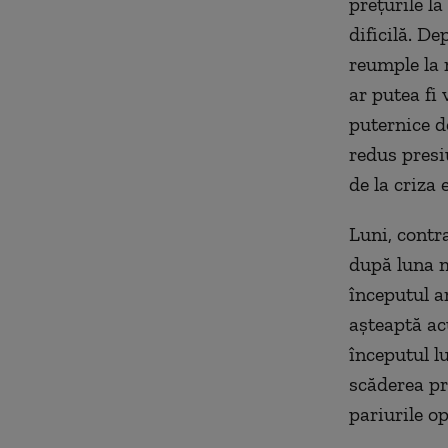
preţurile la
dificilă. De
reumple la 
ar putea fi 
puternice d
redus presi
de la criza
Luni, contra
după luna m
începutul a
aşteaptă ac
începutul lu
scăderea pr
pariurile o