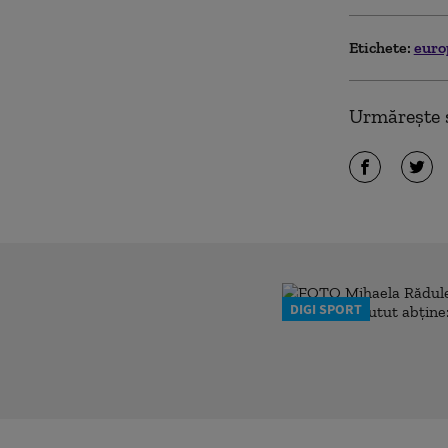
Etichete:
eur
Urmărește ș
DIGI SPORT