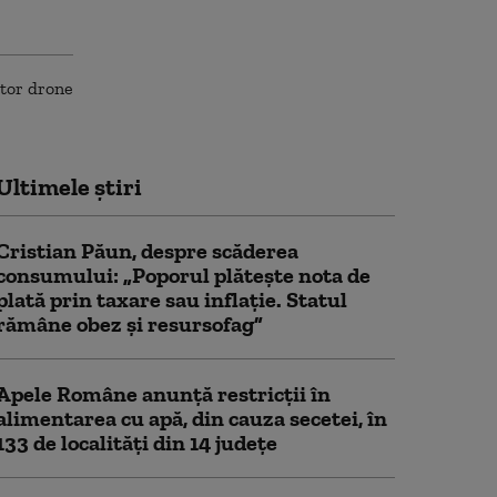
Ultimele știri
Cristian Păun, despre scăderea
consumului: „Poporul plătește nota de
plată prin taxare sau inflație. Statul
rămâne obez și resursofag”
Apele Române anunță restricţii în
alimentarea cu apă, din cauza secetei, în
133 de localităţi din 14 judeţe