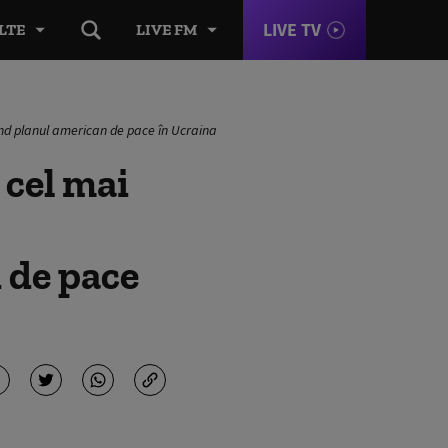
LIVE TV
LTE
LIVE FM
ivind planul american de pace în Ucraina
 cel mai
 de pace