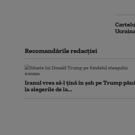
electri
Cartelu
Ucraina
Recomandările redacţiei
Iranul vrea să-l țină în șah pe Trump pân
la alegerile de la...