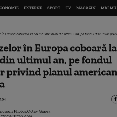
CONOMIE
EXTERNE
SPORT
TV
MAGAZIN
MAI MU
 în Europa coboară la cel mai mic nivel din ultimul an, pe fondul discuțiilor pr
zelor în Europa coboară la
 din ultimul an, pe fondul
or privind planul american
a
4:54
m Photos/Octav Ganea