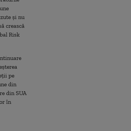
iune
zute şi nu
 să crească
bal Risk
ontinuare
eşterea
eţii pe
une din
are din SUA
or în