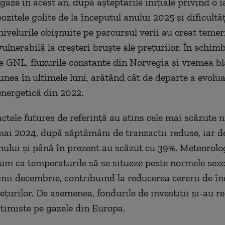
 gaze în acest an, după aşteptările iniţiale privind o 
pozitele golite de la începutul anului 2025 şi dificultăţ
nivelurile obişnuite pe parcursul verii au creat teme
vulnerabilă la creşteri bruşte ale preţurilor. În schimb
e GNL, fluxurile constante din Norvegia şi vremea b
unea în ultimele luni, arătând cât de departe a evolu
 energetică din 2022.
ctele futures de referinţă au atins cele mai scăzute n
ai 2024, după săptămâni de tranzacţii reduse, iar de
nului şi până în prezent au scăzut cu 39%. Meteorolog
um ca temperaturile să se situeze peste normele sezo
nii decembrie, contribuind la reducerea cererii de înc
eţurilor. De asemenea, fondurile de investiţii şi-au r
ptimiste pe gazele din Europa.