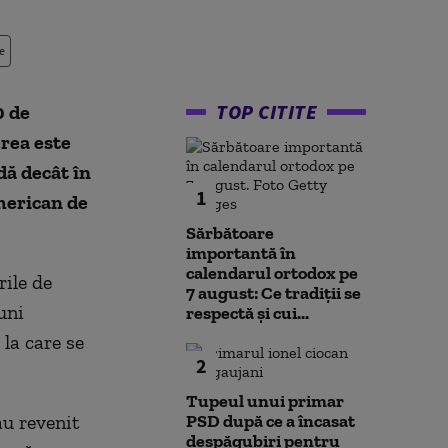
e
TOP CITITE
0 de
rea este
dă decât în
1
merican de
Sărbătoare
importantă în
calendarul ortodox pe
ile de
7 august: Ce tradiții se
uni
respectă și cui...
la care se
2
Tupeul unui primar
u revenit
PSD după ce a încasat
despăgubiri pentru