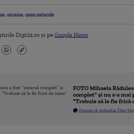
opa
ucraina
gaze naturale
tirile Digi24.ro și pe
Google News
FOTO Mihaela Rădulesc
complet” și nu s-a mai 
”Trebuie să le fie frică
Descarcă aplicația Digi Sp