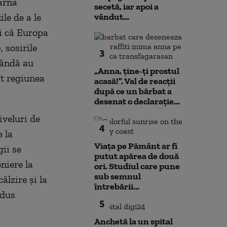
iarnă
secetă, iar apoi a
ile de a le
vândut...
ri că Europa
, sosirile
3
lândă au
„Anna, ţine-ţi prostul
at regiunea
acasă!”. Val de reacții
după ce un bărbat a
desenat o declarație...
iveluri de
4
 la
Viața pe Pământ ar fi
ii se
putut apărea de două
niere la
ori. Studiul care pune
sub semnul
ălzire şi la
întrebării...
edus
5
Anchetă la un spital