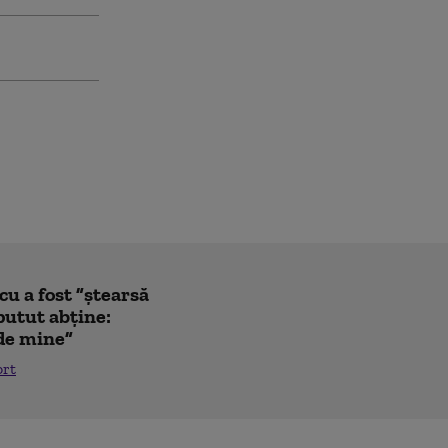
u a fost ”ștearsă
putut abține:
 de mine”
ort