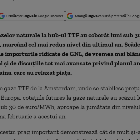
Urmărește
Digi24
în Google Discover
Adaugă
Digi24
ca sursă preferată în Googl
azelor naturale la hub-ul TTF au coborât luni sub 3
marcând cel mai redus nivel din ultimul an. Scăde
e importurile ridicate de GNL, de vremea mai blân
și de discuțiile tot mai avansate privind planul a
aina, care au relaxat piața.
e gaze TTF de la Amsterdam, unde se stabilesc preţur
 Europa, cotaţiile futures la gaze naturale au scăzut l
ub 30 de euro/MWh, aproape la jumătate din nivelul 
na februarie a acestui an.
cestui prag important demonstrează cât de mult şi-a