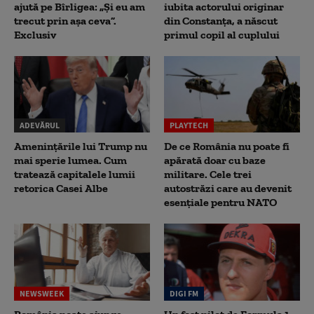
ajută pe Bîrligea: „Și eu am
iubita actorului originar
trecut prin așa ceva”.
din Constanța, a născut
Exclusiv
primul copil al cuplului
ADEVĂRUL
PLAYTECH
Amenințările lui Trump nu
De ce România nu poate fi
mai sperie lumea. Cum
apărată doar cu baze
tratează capitalele lumii
militare. Cele trei
retorica Casei Albe
autostrăzi care au devenit
esențiale pentru NATO
NEWSWEEK
DIGI FM