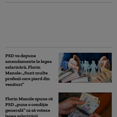
Florin Manole: „În
această formă, noua
Lege a salarizării este
de nevotat”. Cum
răspunde Raluca
Turcan
PSD va depune
amendamente la legea
salarizării. Florin
Manole: „Sunt multe
profesii care pierd din
venituri”
Florin Manole spune că
PSD „pune o condiție
generală” ca să voteze
legea salarizării