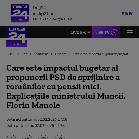
Digi24
VIEW
m.digi24.ro
FREE - In Google Play
LIVE TV
LIVE FM
HOME
Știri
Economie
Finanțe
Care este impactul bugetar al propunerii PSD de sprijinire a românilor cu pensii mici. Explicațiile ministrului Muncii, Florin Manole
Care este impactul bugetar al
propunerii PSD de sprijinire a
românilor cu pensii mici.
Explicațiile ministrului Muncii,
Florin Manole
Data actualizării:
02.02.2026 17:58
Data publicării:
02.02.2026 17:28