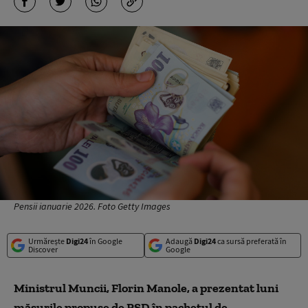
Pensii ianuarie 2026. Foto Getty Images
Urmărește
Digi24
în Google
Adaugă
Digi24
ca sursă preferată în
Discover
Google
Ministrul Muncii, Florin Manole, a prezentat luni
măsurile propuse de PSD în pachetul de