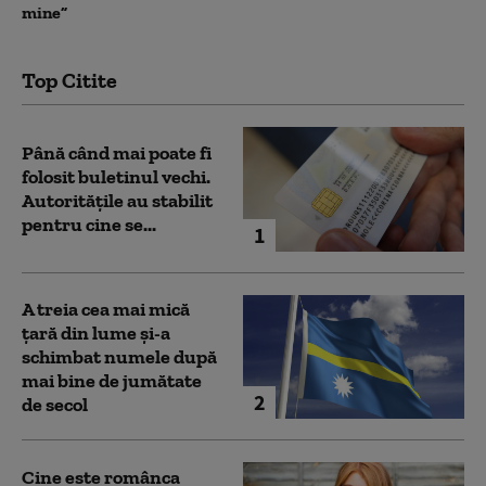
mine”
Top Citite
Până când mai poate fi
folosit buletinul vechi.
Autoritățile au stabilit
pentru cine se...
1
A treia cea mai mică
țară din lume și-a
schimbat numele după
mai bine de jumătate
2
de secol
Cine este românca