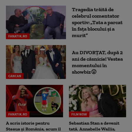
Tragedia trăită de
celebrul comentator
sportiv: „Tata a parcat
în fața blocului și a
murit”
FANATIK.RO
Au DIVORȚAT, după 2
ani de căsnicie! Vestea
momentului în
showbiz😮
CANCAN
FANATIK.RO
FILM NOW
A scris istorie pentru
Sebastian Stan a devenit
Steaua și România, acum îl
tată. Annabelle Wallis,