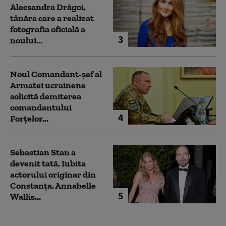
Alecsandra Drăgoi,
tânăra care a realizat
fotografia oficială a
3
noului...
Noul Comandant-șef al
Armatei ucrainene
solicită demiterea
comandantului
4
Forțelor...
Sebastian Stan a
devenit tată. Iubita
actorului originar din
Constanța, Annabelle
5
Wallis...