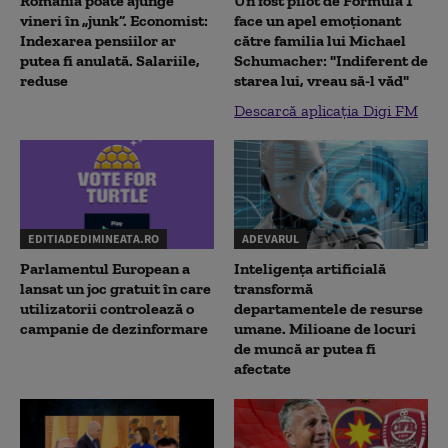
România poate ajunge
Un fost pilot de Formula 1
vineri în „junk”. Economist:
face un apel emoționant
Indexarea pensiilor ar
către familia lui Michael
putea fi anulată. Salariile,
Schumacher: "Indiferent de
reduse
starea lui, vreau să-l văd"
Descarcă aplicația Digi FM
EDITIADEDIMINEATA.RO
ADEVARUL
Parlamentul European a
Inteligența artificială
lansat un joc gratuit în care
transformă
utilizatorii controlează o
departamentele de resurse
campanie de dezinformare
umane. Milioane de locuri
de muncă ar putea fi
afectate