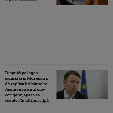
„Probleme rezolvabile”
în legea salarizării.
PSD vine cu
amendamente după
discuțiile cu
sindicatele. Manole:
„Nu căutăm nod în
papură”
Dispută pe legea
salarizării. Mureşan îi
dă replica lui Manole:
Asemenea unui elev
corigent, speră să
rezolve în ultima clipă