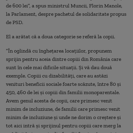
de 600 lei”, a spus ministrul Muncii, Florin Manole,
la Parlament, despre pachetul de solidaritate propus
de PSD.
El a arătat că a doua categorie se referă la copii.
”În oglindă cu îngheţarea locaţiilor, propunem
sprijin pentru aceia dintre copiii din România care
sunt în cele mai dificile situaţii. Şi vă dau două
exemple. Copiii cu dizabilităţi, care au astăzi
venituri beneficii sociale foarte scăzute, între 80 şi
450, 460 de lei şi copiii din familii monoparentale.
Avem genul acesta de copii, care primesc venit
minim de incluziune, de familii care primesc venit
minim de incluziune şi unde ne dorim o creştere şi
tot aici intră şi sprijinul pentru copiii care merg la