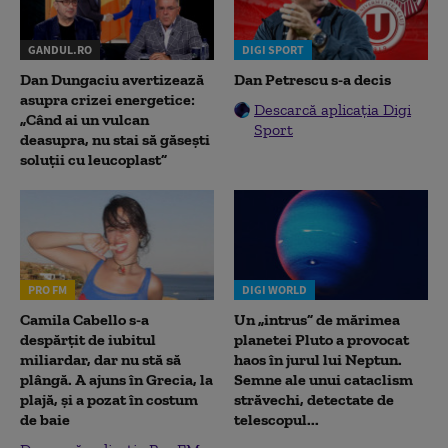
GANDUL.RO
DIGI SPORT
Dan Dungaciu avertizează
Dan Petrescu s-a decis
asupra crizei energetice:
Descarcă aplicația Digi
„Când ai un vulcan
Sport
deasupra, nu stai să găsești
soluții cu leucoplast”
PRO FM
DIGI WORLD
Camila Cabello s-a
Un „intrus” de mărimea
despărțit de iubitul
planetei Pluto a provocat
miliardar, dar nu stă să
haos în jurul lui Neptun.
plângă. A ajuns în Grecia, la
Semne ale unui cataclism
plajă, și a pozat în costum
străvechi, detectate de
de baie
telescopul...