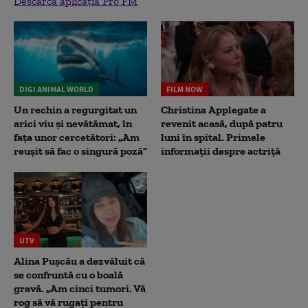
Descarcă aplicația Pro FM
DIGI ANIMAL WORLD
FILM NOW
Un rechin a regurgitat un
Christina Applegate a
arici viu și nevătămat, în
revenit acasă, după patru
fața unor cercetători: „Am
luni în spital. Primele
reușit să fac o singură poză”
informații despre actriță
UTV
Alina Pușcău a dezvăluit că
se confruntă cu o boală
gravă. „Am cinci tumori. Vă
rog să vă rugați pentru