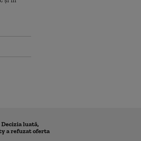
c și în
! Decizia luată,
y a refuzat oferta