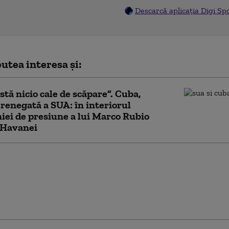
Descarcă aplicația Digi Sp
utea interesa și:
stă nicio cale de scăpare”. Cuba,
 renegată a SUA: în interiorul
ei de presiune a lui Marco Rubio
 Havanei
vrea să-l țină în șah pe
ână la alegerile de la
tea mandatului. Ce
ă obțină: „Va continua
jocuri”