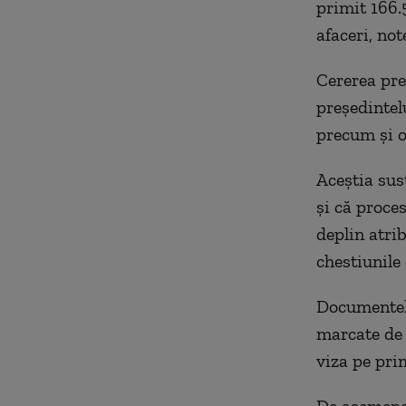
primit 166.
afaceri, not
Cererea pre
președintel
precum și 
Aceștia sus
și că proce
deplin atrib
chestiunile 
Documentele
marcate de 
viza pe pri