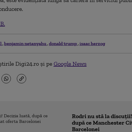
, este evidențiată lunga sa carieră în serviciul publi
conducere.
.B.
el
benjamin netanyahu
donald trump
isaac herzog
tirile Digi24.ro și pe
Google News
Rodri nu stă la discuții
după ce Manchester Cit
Barcelonei