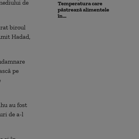
 mediului de
Temperatura care
păstrează alimentele
în...
rat biroul
 Amit Hadad,
condamnare
ească pe
e
hu au fost
uri de a-l