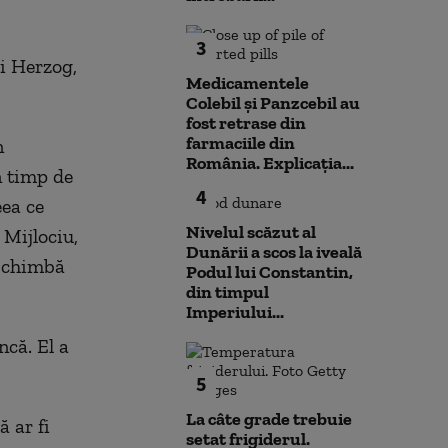
3
i Herzog,
Medicamentele
Colebil și Panzcebil au
fost retrase din
farmaciile din
n
România. Explicația...
n timp de
4
eea ce
Nivelul scăzut al
 Mijlociu,
Dunării a scos la iveală
 schimbă
Podul lui Constantin,
din timpul
Imperiului...
ncă. El a
5
La câte grade trebuie
ă ar fi
setat frigiderul.