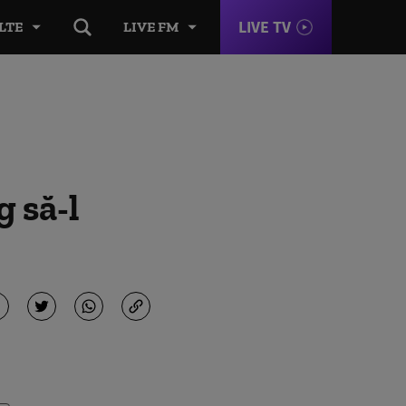
LIVE TV
LTE
LIVE FM
g să-l