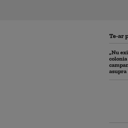
Te-ar p
„Nu exi
colonia
campani
asupra
Iranul 
Trump p
jumăta
speră s
să facă 