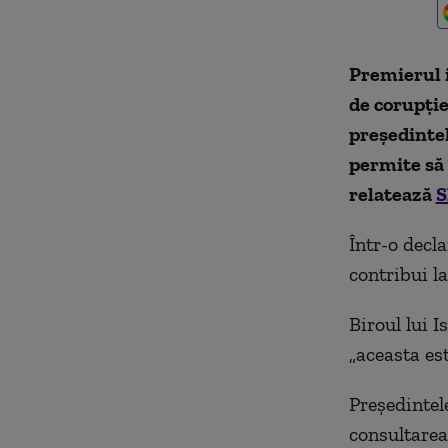
Premierul 
de corupție
președintel
permite să 
relatează
S
Într-o decl
contribui la
Biroul lui 
„aceasta est
Președintel
consultarea