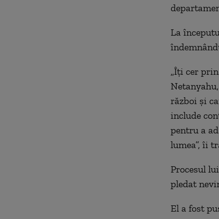
departament
La începutu
îndemnându-
„Îți cer pri
Netanyahu, 
război și c
include con
pentru a ad
lumea”, îi 
Procesul lu
pledat nevin
El a fost pu