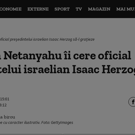
CONOMIE
EXTERNE
SPORT
TV
MAGAZIN
MAI MU
icial președintelui israelian Isaac Herzog să-l grațieze
Netanyahu îi cere oficial
elui israelian Isaac Herzo
 15:01
3:12
cu caracter ilustrativ. Foto: GettyImages