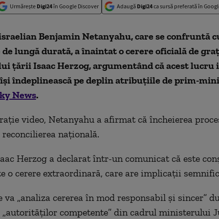
Urmărește
Digi24
în Google Discover
Adaugă
Digi24
ca sursă preferată în Googl
israelian Benjamin Netanyahu, care se confruntă c
 de lungă durată, a înaintat o cerere oficială de gra
ui țării Isaac Herzog, argumentând că acest lucru i
își îndeplinească pe deplin atribuțiile de prim-mini
ky News
.
arație video, Netanyahu a afirmat că încheierea proce
 reconcilierea națională.
Isaac Herzog a declarat într-un comunicat că este con
e o cerere extraordinară, care are implicații semnific
e va „analiza cererea în mod responsabil și sincer” d
 „autorităților competente” din cadrul ministerului Ju