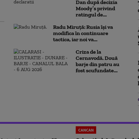
Dan după decizia
Moody’s privind
ratingul de...
Radu Miruță: Rusia își va
modifica în continuare
tactica, iar noi va...
Criza de la
Cernavodă. Două
barje din patru au
fost scufundate...
CANCAN