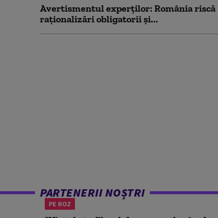
Avertismentul experților: România riscă
raționalizări obligatorii și...
PARTENERII NOȘTRI
PE ROZ