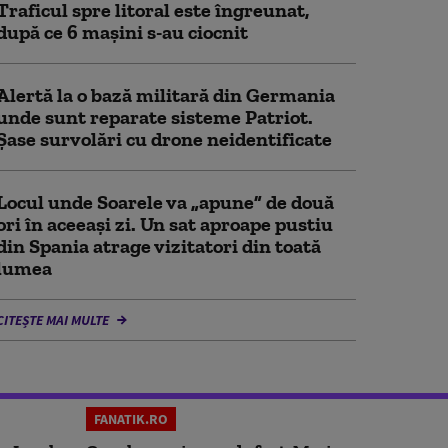
Traficul spre litoral este îngreunat,
după ce 6 mașini s-au ciocnit
Alertă la o bază militară din Germania
unde sunt reparate sisteme Patriot.
Șase survolări cu drone neidentificate
Locul unde Soarele va „apune” de două
ori în aceeași zi. Un sat aproape pustiu
din Spania atrage vizitatori din toată
lumea
CITEȘTE MAI MULTE
FANATIK.RO