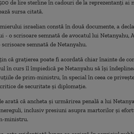
500 de lire sterline în cadouri de la reprezentanți ai
ează sursa citată.
mierului israelian constă în două documente, a decla
ui - o scrisoare semnată de avocatul lui Netanyahu,
o scrisoare semnată de Netanyahu.
țin că grațierea poate fi acordată chiar înainte de 
sul în curs îl împiedică pe Netanyahu să își îndeplin
uțiile de prim-ministru, în special în ceea ce priveșt
critice de securitate și diplomație.
 arată că ancheta și urmărirea penală a lui Netanya
nereguli, inclusiv presiuni asupra martorilor și efort
m-ministru.