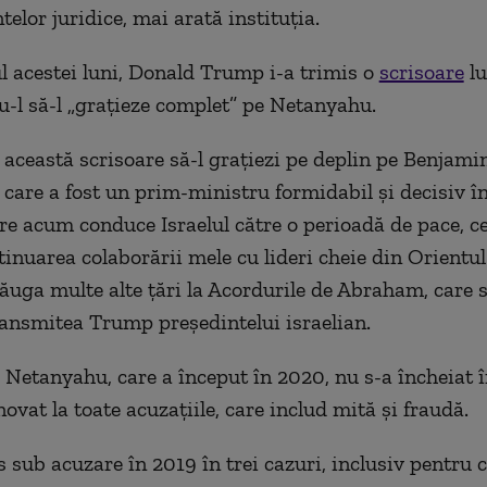
elor juridice, mai arată instituția.
l acestei luni, Donald Trump i-a trimis o
scrisoare
lu
l să-l „grațieze complet” pe Netanyahu.
n această scrisoare să-l grațiezi pe deplin pe Benjami
care a fost un prim-ministru formidabil și decisiv î
are acum conduce Israelul către o perioadă de pace, c
tinuarea colaborării mele cu lideri cheie din Orientul
ăuga multe alte țări la Acordurile de Abraham, care
transmitea Trump președintelui israelian.
i Netanyahu, care a început în 2020, nu s-a încheiat î
ovat la toate acuzațiile, care includ mită și fraudă.
s sub acuzare în 2019 în trei cazuri, inclusiv pentru c