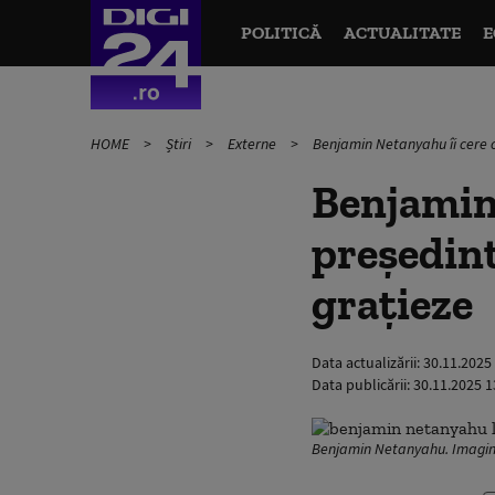
POLITICĂ
ACTUALITATE
E
HOME
Știri
Externe
Benjamin Netanyahu îi cere of
Benjamin 
președint
grațieze
Data actualizării:
30.11.2025
Data publicării:
30.11.2025 1
Benjamin Netanyahu. Imagine 