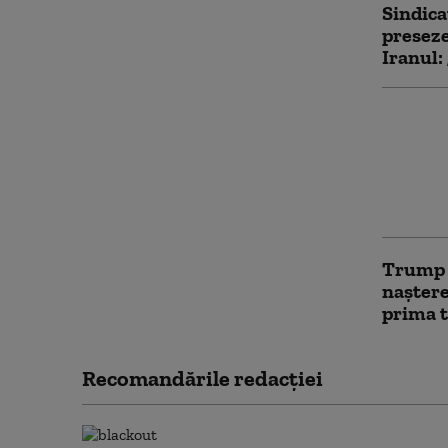
Sindica
preseze
Iranul:
„Îmi pa
tineri”
dar int
rachete
Ucrain
Trump î
naștere
prima t
Recomandările redacţiei