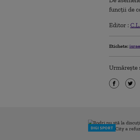
De asemenea
funcții de 
Editor :
C.L
Etichete:
isra
Urmărește ș
DIGI SPORT