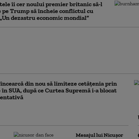
tele îi cer noului premier britanic să-l
 pe Trump să încheie conflictul cu
 „Un dezastru economic mondial”
re rău să văd cum mor
. Trump compătimește,
erzice exportul de
 interceptoare către
a
ncearcă din nou să limiteze cetățenia prin
 în SUA, după ce Curtea Supremă i-a blocat
entativă
Mesajul lui Nicușor