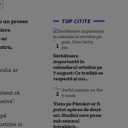
e
TOP CITITE
u un proces
țiere
-ar
1
stru,
Sărbătoare
importantă în
calendarul ortodox pe
sului ar
7 august: Ce tradiții se
respectă și cui...
știent că
2
ative”.
Viața pe Pământ ar fi
putut apărea de două
upă
ori. Studiul care pune
sub semnul
stiției și
întrebării...