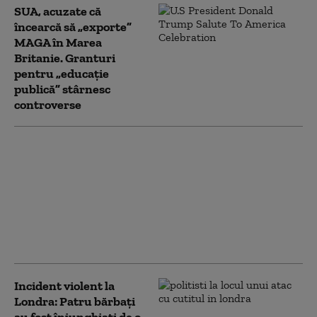
SUA, acuzate că
încearcă să „exporte”
MAGA în Marea
Britanie. Granturi
pentru „educație
publică” stârnesc
controverse
Ministrul de externe
britanic a refuzat să
răspundă la
Washington dacă îl mai
consideră pe Trump
„idiot, rasist şi
misogin”
Incident violent la
Londra: Patru bărbaţi
au fost înjunghiaţi de o