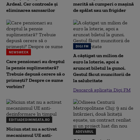
Ardeal. Cer controale și
merită să cumperi o mașină
eliminarea samsarilor
de spălat sau un frigider
DIGI FM
NEWSWEEK
A câștigat un milion de
Care pensionari au dreptul
euro la loterie, apoi a
la pensie suplimentară?
aruncat biletul la gunoi.
Trebuie depusă cerere să o
Gestul făcut muncitorii de
primești? Despre ce sume
la salubritate
vorbim?
Descarcă aplicația Digi FM
EDITIADEDIMINEATA.RO
Niciun stat nu a activat
ADEVARUL
mecanismul UE anti-