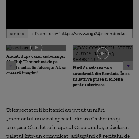
0
embed
seconds
of
0
seconds
Arafat, după cazul ambulanței
din Cluj: "O minciună de pe
social media. Se folosește AI, se
Pistă de avioane pe o
creează imagini"
autostradă din România. În ce
situații va putea fi folosită
pentru aterizare
Telespectatorii britanici au putut urmări
„momentul muzical special” dintre Catherine şi
prinţesa Charlotte în ajunul Crăciunului, a declarat
palatul într-un comunicat, adăugând că recitalul de