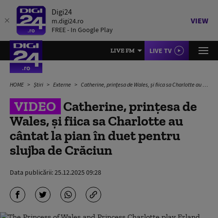
Digi24
VIEW
m.digi24.ro
FREE - In Google Play
LIVE TV
LIVE FM
HOME
Știri
Externe
Catherine, prinţesa de Wales, şi fiica sa Charlotte au cântat la pian în duet pentru slujba de Crăciun
VIDEO
Catherine, prinţesa de
Wales, şi fiica sa Charlotte au
cântat la pian în duet pentru
slujba de Crăciun
Data publicării:
25.12.2025 09:28