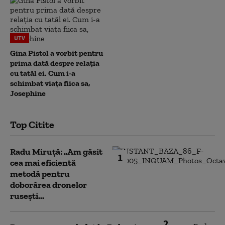
UTV
Gina Pistol a vorbit pentru
prima dată despre relația
cu tatăl ei. Cum i-a
schimbat viața fiica sa,
Josephine
Top Citite
Radu Miruță: „Am găsit
1
cea mai eficientă
metodă pentru
doborârea dronelor
rusești...
2