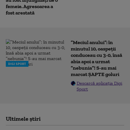
femeie. Agresoarea a
fost arestată
”Meciul anului”: în
minutul 10, oaspeții
conduceau cu 3-0, însă
abia apoi a urmat
DIGI SPORT
”nebunia”! S-au mai
marcat ȘAPTE goluri
Descarcă aplicația Digi
Sport
Ultimele știri