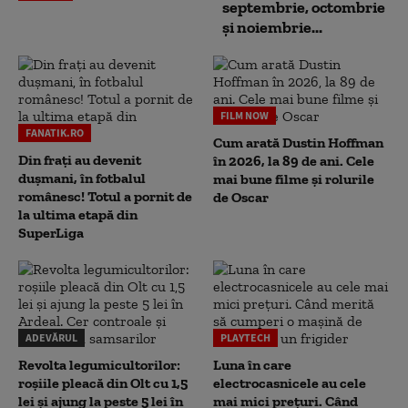
septembrie, octombrie
și noiembrie...
FILM NOW
FANATIK.RO
Cum arată Dustin Hoffman
Din frați au devenit
în 2026, la 89 de ani. Cele
dușmani, în fotbalul
mai bune filme și rolurile
românesc! Totul a pornit de
de Oscar
la ultima etapă din
SuperLiga
ADEVĂRUL
PLAYTECH
Revolta legumicultorilor:
Luna în care
roșiile pleacă din Olt cu 1,5
electrocasnicele au cele
lei și ajung la peste 5 lei în
mai mici prețuri. Când