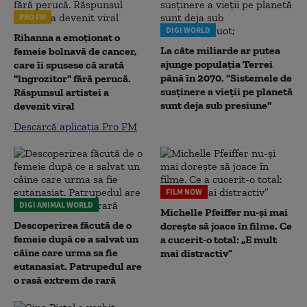
PRO FM
DIGI WORLD
Rihanna a emoționat o
La câte miliarde ar putea
femeie bolnavă de cancer,
ajunge populația Terrei
care îi spusese că arată
până în 2070. "Sistemele de
"îngrozitor" fără perucă.
susținere a vieții pe planetă
Răspunsul artistei a
sunt deja sub presiune"
devenit viral
Descarcă aplicația Pro FM
FILM NOW
DIGI ANIMAL WORLD
Michelle Pfeiffer nu-și mai
Descoperirea făcută de o
dorește să joace în filme. Ce
femeie după ce a salvat un
a cucerit-o total: „E mult
câine care urma sa fie
mai distractiv”
eutanasiat. Patrupedul are
o rasă extrem de rară