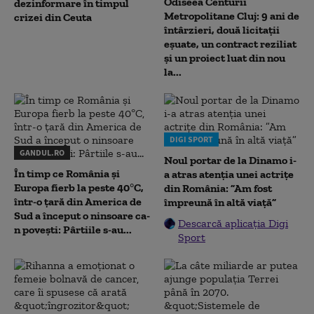
Odiseea Centurii
dezinformare în timpul
Metropolitane Cluj: 9 ani de
crizei din Ceuta
întârzieri, două licitații
eșuate, un contract reziliat
și un proiect luat din nou
la...
DIGI SPORT
GANDUL.RO
Noul portar de la Dinamo i-
În timp ce România și
a atras atenția unei actrițe
Europa fierb la peste 40°C,
din România: ”Am fost
într-o țară din America de
împreună în altă viață”
Sud a început o ninsoare ca-
Descarcă aplicația Digi
n povești: Pârtiile s-au...
Sport