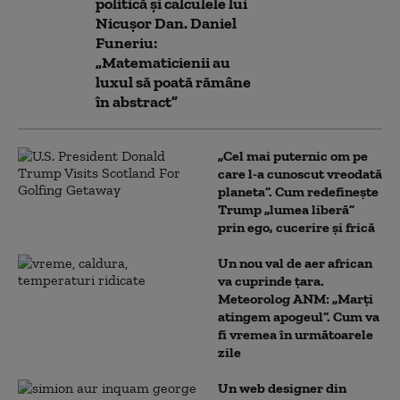
politică și calculele lui
Nicușor Dan. Daniel
Funeriu:
„Matematicienii au
luxul să poată rămâne
în abstract”
„Cel mai puternic om pe
care l-a cunoscut vreodată
planeta”. Cum redefinește
Trump „lumea liberă”
prin ego, cucerire și frică
Un nou val de aer african
va cuprinde țara.
Meteorolog ANM: „Marți
atingem apogeul”. Cum va
fi vremea în următoarele
zile
Un web designer din