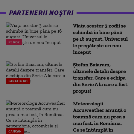
PARTENERII NOȘTRI
Viața acestor 3 zodii se
schimbă în bine până
pe 16 august. Universul
PE ROZ
le pregătește un nou
început
Ștefan Baiaram,
ultimele detalii despre
transfer. Care e echipa
FANATIK.RO
din Serie A la care a fost
propus!
Meteorologii
Accuweather anunță o
toamnă cum nu prea a
mai fost, în România.
Ce se întâmplă în
CANCAN