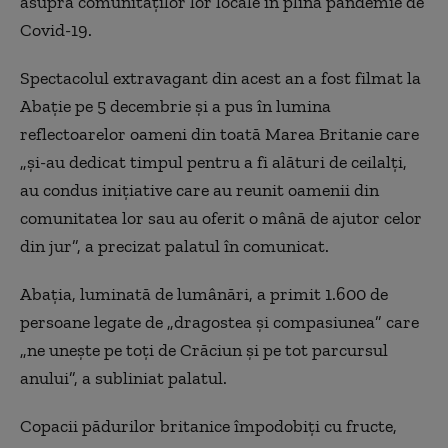
asupra comunităţilor lor locale în plină pandemie de
Covid-19.
Spectacolul extravagant din acest an a fost filmat la
Abaţie pe 5 decembrie şi a pus în lumina
reflectoarelor oameni din toată Marea Britanie care
„şi-au dedicat timpul pentru a fi alături de ceilalţi,
au condus iniţiative care au reunit oamenii din
comunitatea lor sau au oferit o mână de ajutor celor
din jur”, a precizat palatul în comunicat.
Abaţia, luminată de lumânări, a primit 1.600 de
persoane legate de „dragostea şi compasiunea” care
„ne uneşte pe toţi de Crăciun şi pe tot parcursul
anului”, a subliniat palatul.
Copacii pădurilor britanice împodobiţi cu fructe,