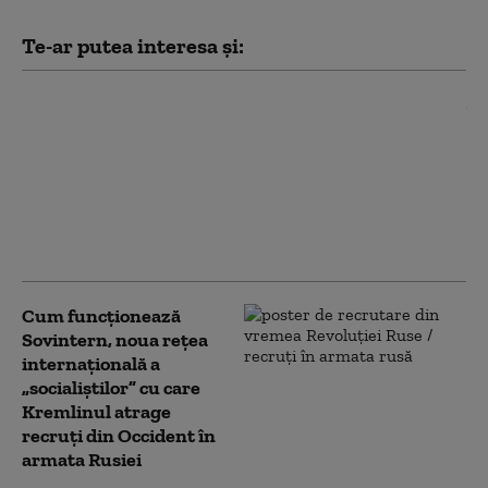
Te-ar putea interesa și:
De la „Top Gun” la
Ghost Bat: Cum arată
noua generație de
aeronave de luptă și ce
rol va avea pilotul în
războiul aerian al
viitorului
Cum funcționează
Sovintern, noua rețea
internațională a
„socialiștilor” cu care
Kremlinul atrage
recruți din Occident în
armata Rusiei