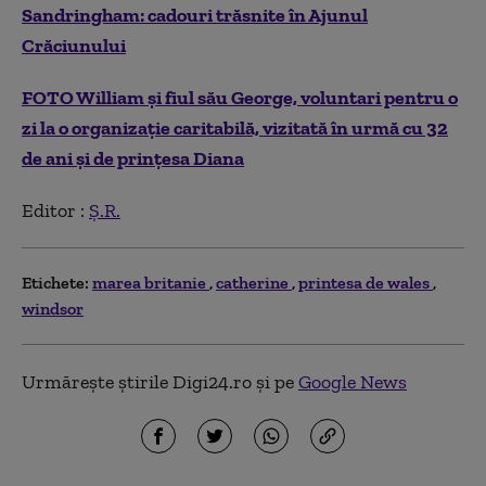
Sandringham: cadouri trăsnite în Ajunul
Crăciunului
FOTO William şi fiul său George, voluntari pentru o
zi la o organizaţie caritabilă, vizitată în urmă cu 32
de ani și de prinţesa Diana
Editor :
Ș.R.
Etichete:
marea britanie
catherine
printesa de wales
windsor
Urmărește știrile Digi24.ro și pe
Google News