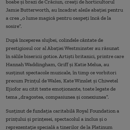
boabe şi brazi de Crăciun, creaţi de horticultorul
Jamie Butterworth, au încadrat aleile abaţiei pentru
a crea „o lume magică pentru oaspeţi încă de la
sosire”.
După începerea slujbei, colindele cântate de
prestigiosul cor al Abaţiei Westminster au răsunat
în sălile bisericii gotice. Artişti britanici, printre care
Hannah Waddingham, Griff şi Katie Melua, au
susţinut spectacole muzicale, în timp ce vorbitori
precum Prinţul de Wales, Kate Winslet şi Chiwetel
Ejiofor au citit texte emoţionante, toate legate de
tema „dragostea, compasiunea şi conexiunea”.
Susţinut de fundaţia caritabilă Royal Foundation a
prinţului şi prinţesei, spectacolul a inclus şi o
reprezentaţie specială a tinerilor de la Platinum