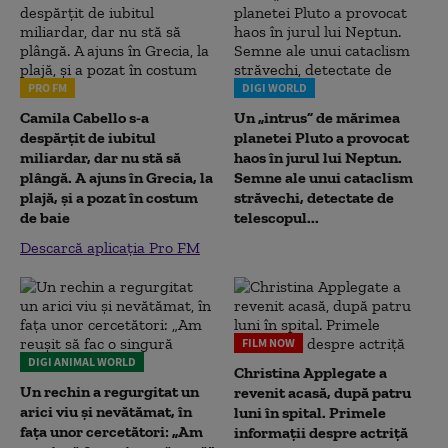
PRO FM
DIGI WORLD
Camila Cabello s-a
Un „intrus” de mărimea
despărțit de iubitul
planetei Pluto a provocat
miliardar, dar nu stă să
haos în jurul lui Neptun.
plângă. A ajuns în Grecia, la
Semne ale unui cataclism
plajă, și a pozat în costum
străvechi, detectate de
de baie
telescopul...
Descarcă aplicația Pro FM
FILM NOW
DIGI ANIMAL WORLD
Christina Applegate a
Un rechin a regurgitat un
revenit acasă, după patru
arici viu și nevătămat, în
luni în spital. Primele
fața unor cercetători: „Am
informații despre actriță