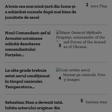
2
A treia cea mai mică țară din lume și-
a schimbat numele după mai bine de
jumătate de secol
Noul Comandant-șef al
Armatei ucrainene
solicită demiterea
3
comandantului
Forțelor...
La câte grade trebuie
setat aerul condiționat
4
în timpul caniculei.
Temperatura...
5
Sebastian Stan a devenit tată.
Iubita actorului originar din