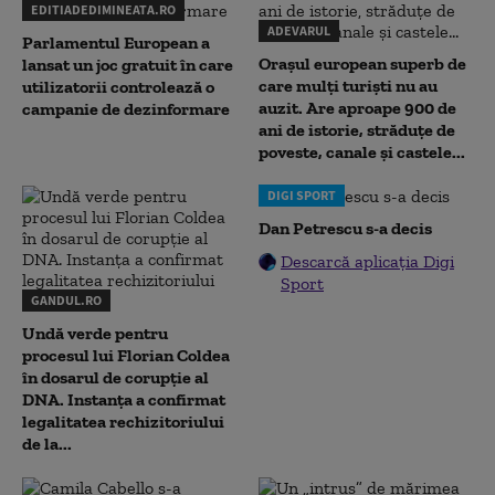
EDITIADEDIMINEATA.RO
ADEVARUL
Parlamentul European a
Orașul european superb de
lansat un joc gratuit în care
care mulți turiști nu au
utilizatorii controlează o
auzit. Are aproape 900 de
campanie de dezinformare
ani de istorie, străduțe de
poveste, canale și castele...
DIGI SPORT
Dan Petrescu s-a decis
Descarcă aplicația Digi
Sport
GANDUL.RO
Undă verde pentru
procesul lui Florian Coldea
în dosarul de corupție al
DNA. Instanța a confirmat
legalitatea rechizitoriului
de la...