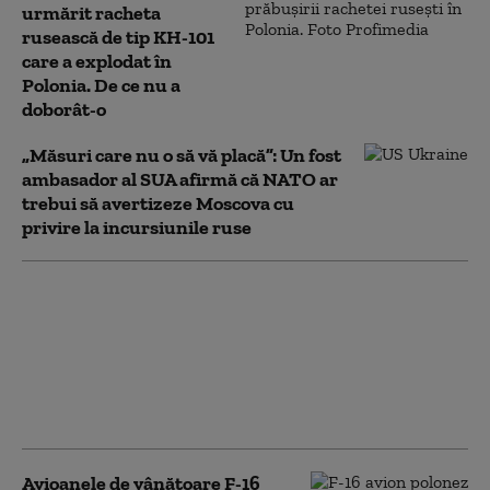
urmărit racheta
rusească de tip KH-101
care a explodat în
Polonia. De ce nu a
doborât-o
„Măsuri care nu o să vă placă”: Un fost
ambasador al SUA afirmă că NATO ar
trebui să avertizeze Moscova cu
privire la incursiunile ruse
Polonia a contestat la
Bruxelles decizia de a
plăti 1,3 miliarde de
euro pe vaccinuri
Pfizer. Ce argumente
aduce Varșovia
Avioanele de vânătoare F-16