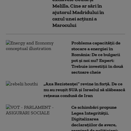
Melilla. Cine ar sări în
ajutorul Madridului în
cazul unei acțiuni a
Marocului
Problema capacității de
stocare a energiei în
România: De ce bulgarii
pot și noi nu? Expert:
Trebuie investiții în două
sectoare cheie
„Axa Rezistenței” revine în forță. De ce
nu au reușit SUA și Israelul să slăbească
rețeaua condusă de Iran
Ce schimbări propune
Legea Integrității.
Digitalizarea
declarațiilor de avere,
respinsă de politicieni: