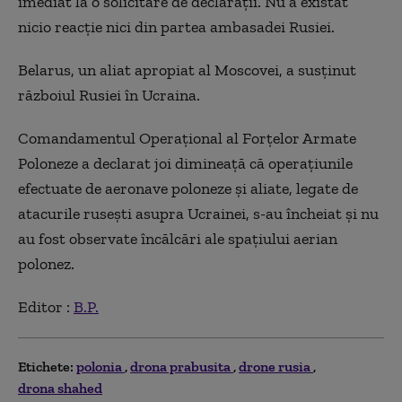
imediat la o solicitare de declaraţii. Nu a existat
nicio reacţie nici din partea ambasadei Rusiei.
Belarus, un aliat apropiat al Moscovei, a susţinut
războiul Rusiei în Ucraina.
Comandamentul Operaţional al Forţelor Armate
Poloneze a declarat joi dimineaţă că operaţiunile
efectuate de aeronave poloneze şi aliate, legate de
atacurile ruseşti asupra Ucrainei, s-au încheiat şi nu
au fost observate încălcări ale spaţiului aerian
polonez.
Editor :
B.P.
Etichete:
polonia
drona prabusita
drone rusia
drona shahed