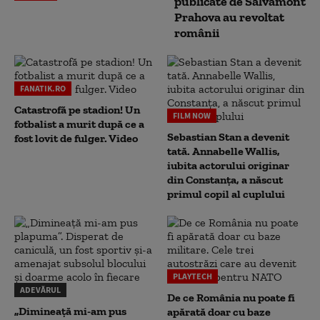
publicate de Salvamont
Prahova au revoltat
românii
FANATIK.RO
Catastrofă pe stadion! Un
FILM NOW
fotbalist a murit după ce a
Sebastian Stan a devenit
fost lovit de fulger. Video
tată. Annabelle Wallis,
iubita actorului originar
din Constanța, a născut
primul copil al cuplului
PLAYTECH
ADEVĂRUL
De ce România nu poate fi
„Dimineață mi-am pus
apărată doar cu baze