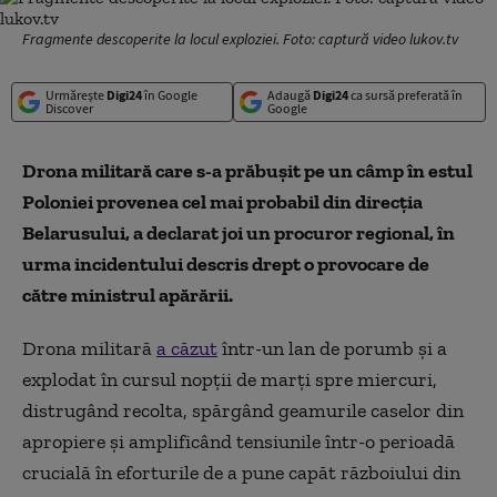
Fragmente descoperite la locul exploziei. Foto: captură video lukov.tv
Urmărește
Digi24
în Google
Adaugă
Digi24
ca sursă preferată în
Discover
Google
Drona militară care s-a prăbuşit pe un câmp în estul
Poloniei provenea cel mai probabil din direcţia
Belarusului, a declarat joi un procuror regional, în
urma incidentului descris drept o provocare de
către ministrul apărării.
Drona militară
a căzut
într-un lan de porumb şi a
explodat în cursul nopţii de marţi spre miercuri,
distrugând recolta, spărgând geamurile caselor din
apropiere şi amplificând tensiunile într-o perioadă
crucială în eforturile de a pune capăt războiului din