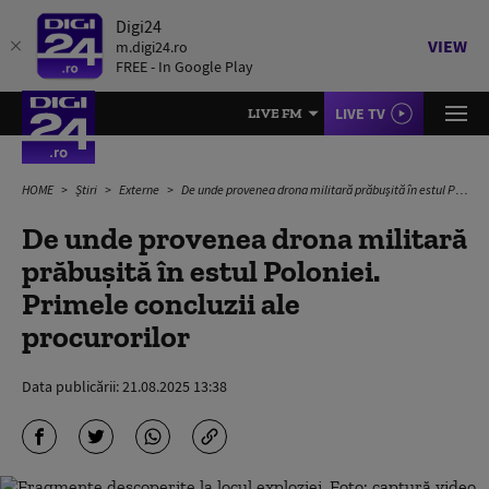
Digi24
VIEW
m.digi24.ro
FREE - In Google Play
LIVE TV
LIVE FM
HOME
Știri
Externe
De unde provenea drona militară prăbuşită în estul Poloniei. Primele concluzii ale procurorilor
De unde provenea drona militară
prăbuşită în estul Poloniei.
Primele concluzii ale
procurorilor
Data publicării:
21.08.2025 13:38