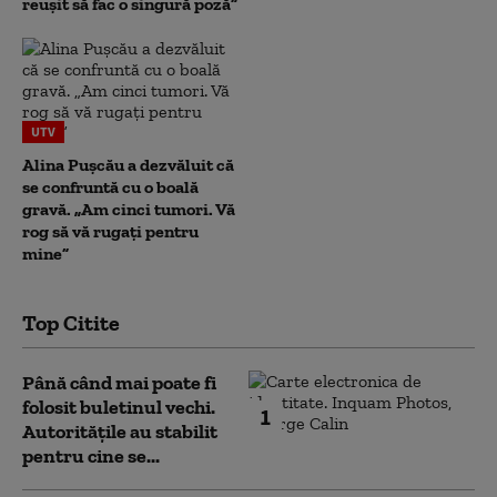
reușit să fac o singură poză”
UTV
Alina Pușcău a dezvăluit că
se confruntă cu o boală
gravă. „Am cinci tumori. Vă
rog să vă rugați pentru
mine”
Top Citite
Până când mai poate fi
folosit buletinul vechi.
1
Autoritățile au stabilit
pentru cine se...