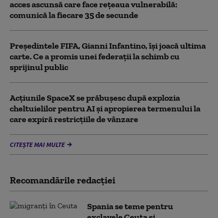
acces ascunsă care face rețeaua vulnerabilă:
comunică la fiecare 35 de secunde
Președintele FIFA, Gianni Infantino, îşi joacă ultima
carte. Ce a promis unei federații la schimb cu
sprijinul public
Acţiunile SpaceX se prăbuşesc după explozia
cheltuielilor pentru AI şi apropierea termenului la
care expiră restricţiile de vânzare
CITEȘTE MAI MULTE
Recomandările redacţiei
Spania se teme pentru
exclavele Ceuta și