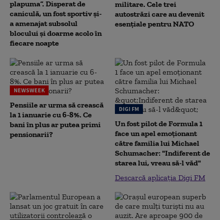
plapuma”. Disperat de
militare. Cele trei
caniculă, un fost sportiv și-
autostrăzi care au devenit
a amenajat subsolul
esențiale pentru NATO
blocului și doarme acolo în
fiecare noapte
NEWSWEEK
Pensiile ar urma să crească
DIGI FM
la 1 ianuarie cu 6-8%. Ce
Un fost pilot de Formula 1
bani în plus ar putea primi
face un apel emoționant
pensionarii?
către familia lui Michael
Schumacher: "Indiferent de
starea lui, vreau să-l văd"
Descarcă aplicația Digi FM