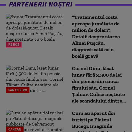
PARTENERII NOȘTRI
"Tratamentul costă
aproape jumătate de
milion de dolari".
Detalii despre starea
Alinei Pușcău,
PE ROZ
diagnosticată cu o
boală gravă
Cornel Dinu, lăsat
lunar fără 3.500 de lei
din pensie din cauza
finului său, Cornel
FANATIK.RO
Țălnar. Culise neștiute
ale scandalului dintre...
Cum au apărut doi
turiști pe Platoul
Bucegi. Imaginile
CANCAN