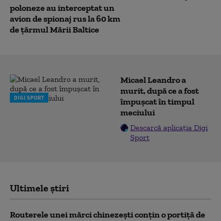
poloneze au interceptat un
avion de spionaj rus la 60 km
de țărmul Mării Baltice
Micael Leandro a
murit, după ce a fost
DIGI SPORT
împușcat în timpul
meciului
Descarcă aplicația Digi
Sport
Ultimele știri
Routerele unei mărci chinezești conțin o portiță de