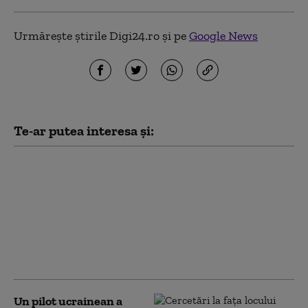
Urmărește știrile Digi24.ro și pe
Google News
Te-ar putea interesa și:
Discuții avansate
Polonia-SUA pentru
baze militare
permanente: cum se
schimbă echilibrul de
forțe la granița cu
Rusia
Un pilot ucrainean a