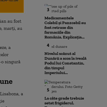
3
Medicamentele
ian au fost
Colebil și Panzcebil au
fost retrase din
e, marți, au
farmaciile din
România. Explicația...
4
eze, a
Nivelul scăzut al
celor
Dunării a scos la iveală
r-o singură
Podul lui Constantin,
din timpul
Imperiului...
iune
5
 Lisabona, a
La câte grade trebuie
ție
setat frigiderul.