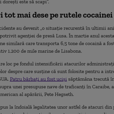
ți dorești este să scapi”.
 tot mai dese pe rutele cocainei
cidente au devenit „o situație recurentă în ultimii ani
potrivit agenției de presă Lusa. În martie anul acesta
e similară care transporta 6,5 tone de cocaină a fos
tiv 1.200 de mile marine de Lisabona.
are loc pe fondul intensificării atacurilor administra
lor despre care susține că sunt folosite pentru a int
 SUA.
Patru bărbați au fost uciși
săptămâna trecută în
upra unei presupuse nave de traficanți în Caraibe, a
american al apărării, Pete Hegseth.
pus la îndoială legalitatea unor astfel de atacuri din