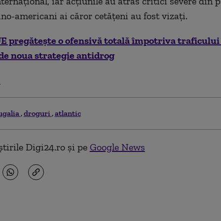
ternațional, iar acțiunile au atras critici severe din 
tino-americani ai căror cetățeni au fost vizați.
E pregătește o ofensivă totală împotriva traficului
de noua strategie antidrog
.
ugalia
droguri
atlantic
tirile Digi24.ro și pe
Google News