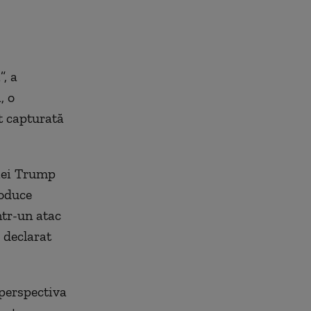
”, a
, o
t capturată
ției Trump
roduce
tr-un atac
 declarat
 perspectiva