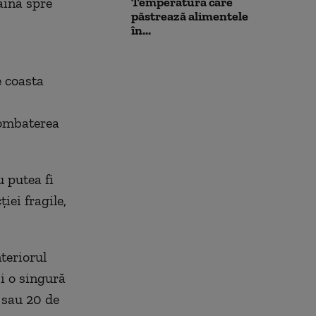
aină spre
Temperatura care
păstrează alimentele
în...
e coasta
Combaterea
 putea fi
iei fragile,
nteriorul
și o singură
 sau 20 de