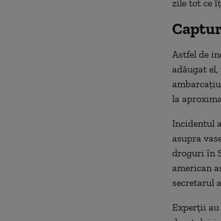
zile tot ce î
Capturi
Astfel de in
adăugat el, 
ambarcațiun
la aproxima
Incidentul 
asupra vase
droguri în
american as
secretarul 
Experții au 