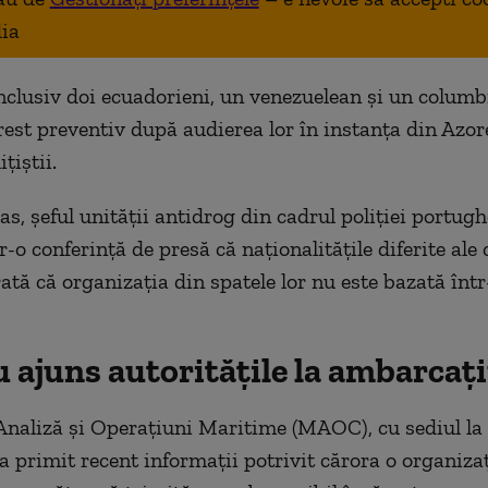
ia
inclusiv doi ecuadorieni, un venezuelean și un columb
arest preventiv după audierea lor în instanța din Azor
țiștii.
s, șeful unității antidrog din cadrul poliției portugh
r-o conferință de presă că naționalitățile diferite ale 
rată că organizația din spatele lor nu este bazată înt
 ajuns autoritățile la ambarcaț
Analiză și Operațiuni Maritime (MAOC), cu sediul la
 a primit recent informații potrivit cărora o organiza