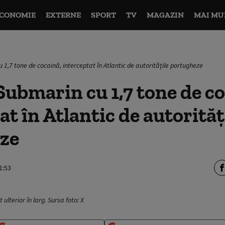
CONOMIE
EXTERNE
SPORT
TV
MAGAZIN
MAI MU
 1,7 tone de cocaină, interceptat în Atlantic de autoritățile portugheze
ubmarin cu 1,7 tone de co
at în Atlantic de autorităț
ze
1:53
lterior în larg. Sursa foto: X