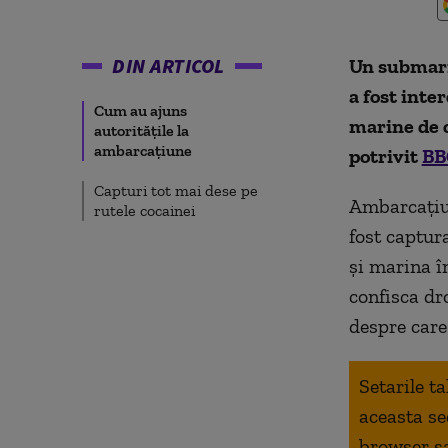
DIN ARTICOL
Un submarin
a fost inte
Cum au ajuns
marine de c
autoritățile la
ambarcațiune
potrivit
BB
Capturi tot mai dese pe
Ambarcațiun
rutele cocainei
fost captura
și marina î
confisca dr
despre care
Setarile t
aceasta se
browser s