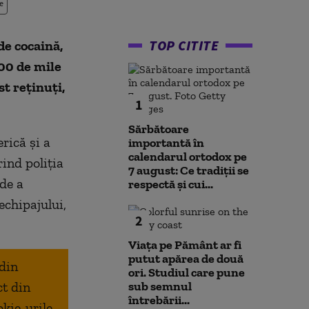
e
TOP CITITE
de cocaină,
000 de mile
t reținuți,
1
Sărbătoare
rică și a
importantă în
calendarul ortodox pe
rind poliția
7 august: Ce tradiții se
de a
respectă și cui...
echipajului,
2
Viața pe Pământ ar fi
putut apărea de două
 din
ori. Studiul care pune
ct din
sub semnul
întrebării...
okie-urile