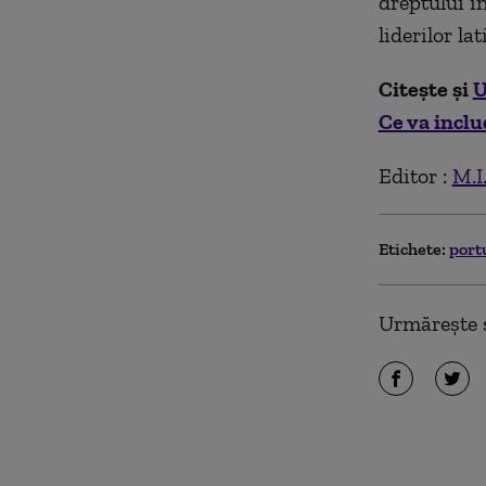
dreptului in
liderilor la
Citește și
U
Ce va inclu
Editor :
M.I
Etichete:
port
Urmărește ș