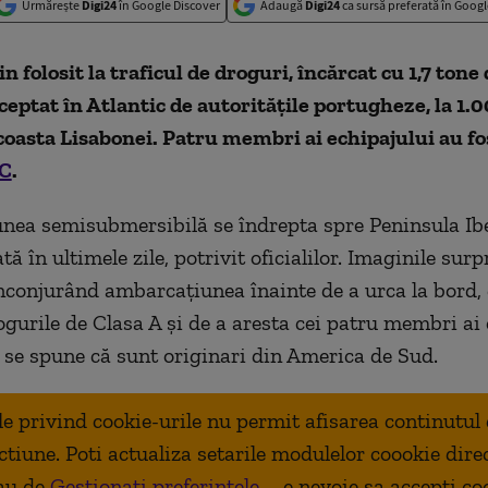
Urmărește
Digi24
în Google Discover
Adaugă
Digi24
ca sursă preferată în Googl
 folosit la traficul de droguri, încărcat cu 1,7 tone 
rceptat în Atlantic de autoritățile portugheze, la 1.
oasta Lisabonei. Patru membri ai echipajului au fos
C
.
ea semisubmersibilă se îndrepta spre Peninsula Ibe
tă în ultimele zile, potrivit oficialilor. Imaginile surp
nconjurând ambarcațiunea înainte de a urca la bord, 
ogurile de Clasa A și de a aresta cei patru membri ai 
 se spune că sunt originari din America de Sud.
ale privind cookie-urile nu permit afisarea continutul
ctiune. Poti actualiza setarile modulelor coookie dire
au de
Gestionați preferințele
– e nevoie sa accepti co