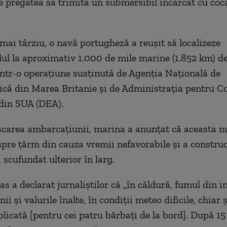
e pregătea să trimită un submersibil încărcat cu coc
 mai târziu, o navă portugheză a reușit să localizeze
ul la aproximativ 1.000 de mile marine (1.852 km) d
într-o operațiune susținută de Agenția Națională de
ică din Marea Britanie și de Administrația pentru 
din SUA (DEA).
carea ambarcațiunii, marina a anunțat că aceasta nu
pre țărm din cauza vremii nefavorabile și a construcț
a scufundat ulterior în larg.
s a declarat jurnaliștilor că „în căldură, fumul din i
i și valurile înalte, în condiții meteo dificile, chiar 
plicată [pentru cei patru bărbați de la bord]. După 15