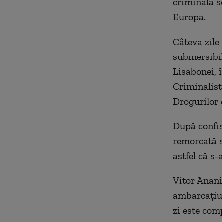
criminală s
Europa.
Câteva zile
submersibil
Lisabonei, 
Criminalist
Drogurilor 
După confis
remorcată s
astfel că s-
Vítor Anania
ambarcațiuni
zi este com