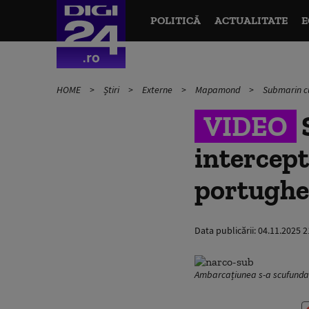
POLITICĂ
ACTUALITATE
E
HOME
Știri
Externe
Mapamond
Submarin cu
VIDEO
S
intercept
portughe
Data publicării:
04.11.2025 2
Ambarcațiunea s-a scufundat u