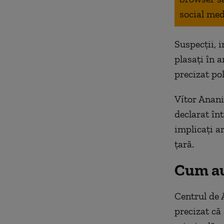
social med
Suspecții, 
plasați în 
precizat poli
Vítor Anania
declarat înt
implicați a
țară.
Cum au
Centrul de 
precizat că