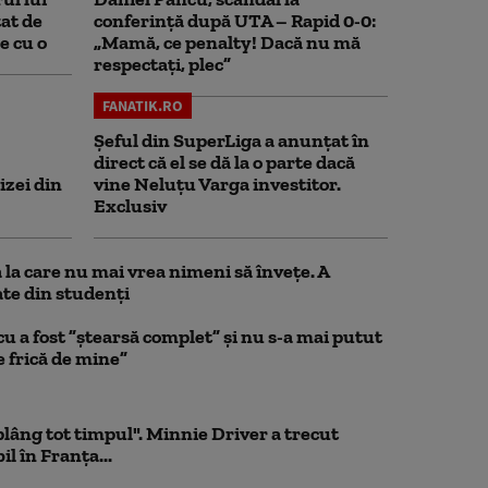
at de
conferință după UTA – Rapid 0-0:
e cu o
„Mamă, ce penalty! Dacă nu mă
respectați, plec”
FANATIK.RO
Șeful din SuperLiga a anunțat în
direct că el se dă la o parte dacă
izei din
vine Neluțu Varga investitor.
Exclusiv
la care nu mai vrea nimeni să înveţe. A
te din studenţi
a fost ”ștearsă complet” și nu s-a mai putut
e frică de mine”
 plâng tot timpul". Minnie Driver a trecut
l în Franța...