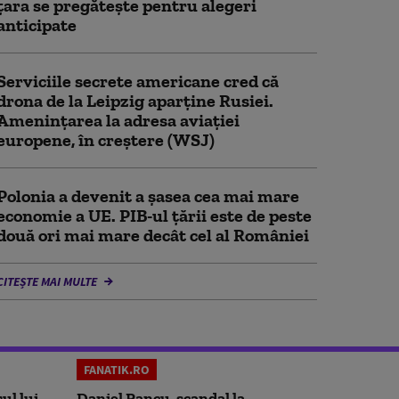
țara se pregătește pentru alegeri
anticipate
Serviciile secrete americane cred că
drona de la Leipzig aparține Rusiei.
Amenințarea la adresa aviației
europene, în creștere (WSJ)
Polonia a devenit a șasea cea mai mare
economie a UE. PIB-ul țării este de peste
două ori mai mare decât cel al României
CITEȘTE MAI MULTE
FANATIK.RO
ul lui
Daniel Pancu, scandal la