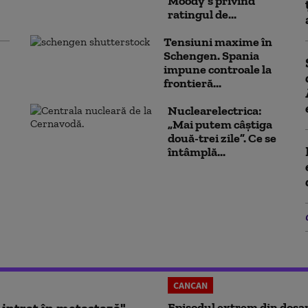
Moody’s privind
ratingul de...
Tensiuni maxime în
Schengen. Spania
impune controale la
frontieră...
Nuclearelectrica:
„Mai putem câștiga
două-trei zile”. Ce se
întâmplă...
CANCAN
Episodul extrem din dosar