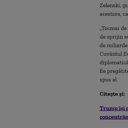
Zelenski, g
acestora, c
„Tocmai de 
de sprijin s
de miliarde 
Cuvântul Eu
diplomatică
fie pregătit
spus el.
Citește și:
Trump își p
concentrând