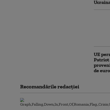
Ucrain
„Toată 
învingă
restabi
de info
secrete
UE per
Patriot
proveni
de euro
Recomandările redacţiei