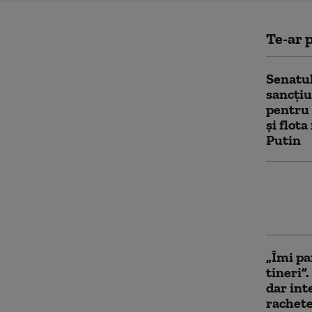
Te-ar p
Senatul
sancțiu
pentru 
și flot
Putin
Volodim
„întrev
premier
„Îmi pa
tineri”
dar int
rachete