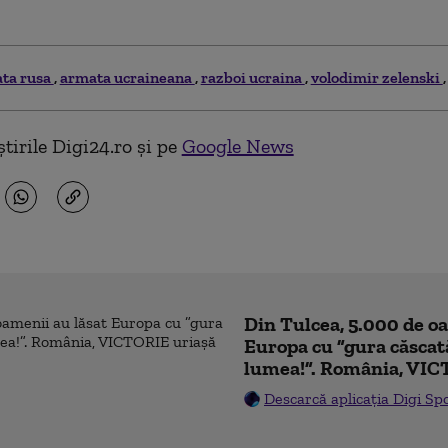
ta rusa
armata ucraineana
razboi ucraina
volodimir zelenski
tirile Digi24.ro și pe
Google News
Din Tulcea, 5.000 de o
Europa cu ”gura căscat
lumea!”. România, VIC
Descarcă aplicația Digi Sp