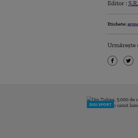
Editor :
Ș.R.
Etichete:
arma
Urmărește ș
DIGI SPORT