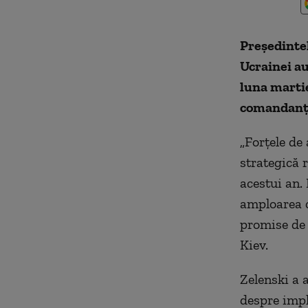
Președintel
Ucrainei au
luna martie
comandanții
„Forțele de
strategică 
acestui an.
amploarea c
promise de 
Kiev.
Z
elenski a 
despre impl