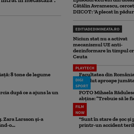
 intrat în metastază".
Cătălin Avramescu, cercet
DIICOT: 'A plecat în pădur
EDITIADEDIMINEATA.RO
Niciun stat nu a activat
mecanismul UE anti-
dezinformare în timpul cr
Ceuta
PLAYTECH
iață: 8 tone de legume
Facultatea din România 
DIGI
pierdut aproape jumăta
SPORT
rcia după ce a ajuns la un
FOTO Mihaela Rădulescu 
abține: ”Trebuie să le fi
FILM
NOW
. Zara Larsson și-a
"Sunt în stare de șoc și
nd-o...
printr-un accident teribi