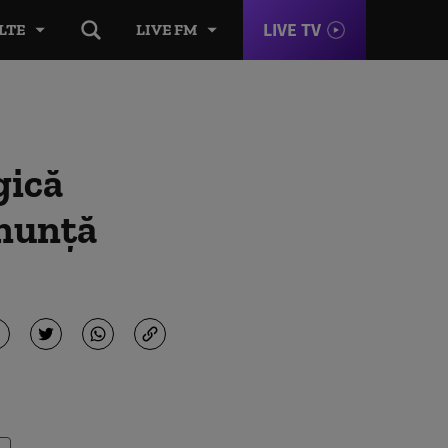
LIVE TV
LTE
LIVE FM
gică
anunță