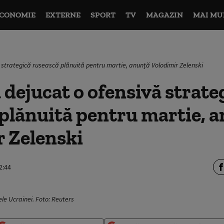
CONOMIE
EXTERNE
SPORT
TV
MAGAZIN
MAI MU
 strategică rusească plănuită pentru martie, anunță Volodimir Zelenski
 dejucat o ofensivă strate
plănuită pentru martie, 
 Zelenski
2:44
ele Ucrainei. Foto: Reuters