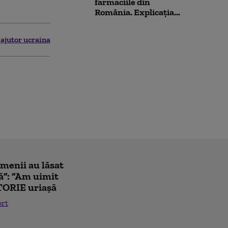
farmaciile din
România. Explicația...
ajutor ucraina
amenii au lăsat
ă”: ”Am uimit
TORIE uriașă
ort