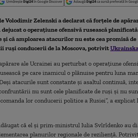
Urmărește
Digi24
în Google Discover
Adaugă
Digi24
ca sursă preferată în Googl
e Volodimir Zelenski a declarat că forțele de apărar
 dejucat o operațiune ofensivă rusească planificat
 și că amploarea atacurilor nu este cea promisă de
 ruși conducerii de la Moscova, potrivit
Ukrainska
 apărare ale Ucrainei au perturbat o operațiune ofens
rusească pe care inamicul o plănuise pentru luna mar
 Deși atacurile sunt constante și
asaltul continuă
, int
onfruntării nu sunt cele planificate de ruși și nu sun
comanda lor conducerii politice a Rusiei”,
a explicat 
adăugat că el și prim-ministrul Iulia Svîrîdenko au d
ementarea planurilor regionale de reziliență. Potrivit