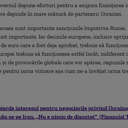
uvernul depune eforturi pentru a asigura finanțarea i
are depinde în mare măsură de partenerii Ucrainei.
aceea sunt importante sancțiunile împotriva Rusiei.
unt importante. Iar deciziile europene, inclusiv sprij
de euro care a fost deja aprobat, trebuie să funcțione
ropei trebuie să funcționeze astfel încât, indiferent 
 și de provocările globale care vor apărea, regiunile 
e pentru iarna viitoare așa cum ne-a învățat iarna tre
ierde interesul pentru negocierile privind Ucraina
u-se pe Iran. „Nu e nimic de discutat” (Financial 