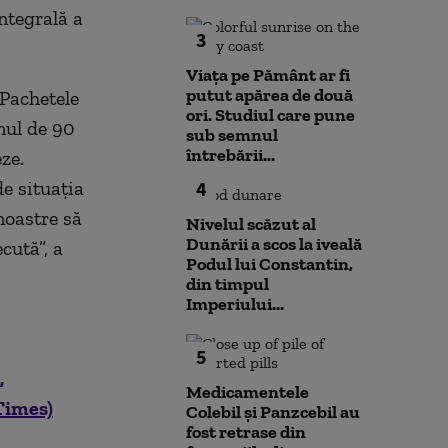
ntegrală a
3
Viața pe Pământ ar fi
putut apărea de două
 Pachetele
ori. Studiul care pune
inul de 90
sub semnul
întrebării...
ze.
de situația
4
noastre să
Nivelul scăzut al
Dunării a scos la iveală
cută”, a
Podul lui Constantin,
din timpul
Imperiului...
5
,
Medicamentele
Times)
Colebil și Panzcebil au
fost retrase din