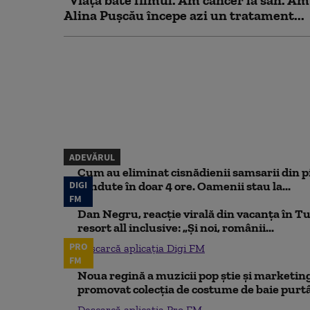
"Viața bate filmul. Am cancer la sân. Am
Alina Pușcău începe azi un tratament...
ADEVĂRUL
Cum au eliminat cisnădienii samsarii din p
DIGI
vândute în doar 4 ore. Oamenii stau la...
FM
Dan Negru, reacție virală din vacanța în Tu
resort all inclusive: „Și noi, românii...
PRO
Descarcă aplicația Digi FM
FM
Noua regină a muzicii pop știe și marketing
promovat colecția de costume de baie purtâ
Descarcă aplicația Pro FM