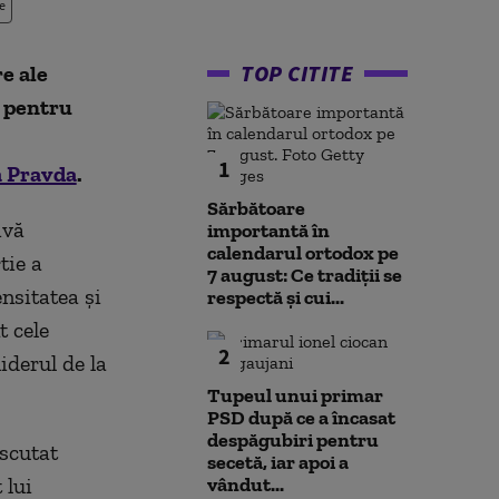
e
TOP CITITE
e ale
ă pentru
1
 Pravda
.
Sărbătoare
ivă
importantă în
calendarul ortodox pe
tie a
7 august: Ce tradiții se
ensitatea și
respectă și cui...
t cele
2
liderul de la
Tupeul unui primar
PSD după ce a încasat
despăgubiri pentru
iscutat
secetă, iar apoi a
 lui
vândut...