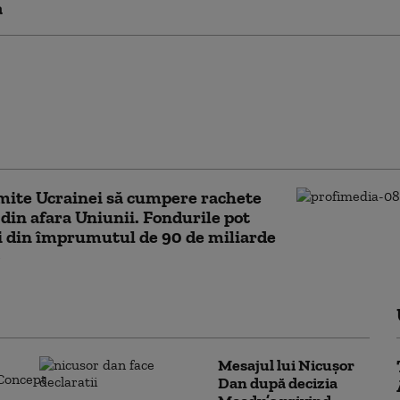
a
lumea iubește
torii”. Ucraina a
lit complet schimbul
rmații cu serviciile
 americane (Politico)
mite Ucrainei să cumpere rachete
 din afara Uniunii. Fondurile pot
 din împrumutul de 90 de miliarde
Mesajul lui Nicușor
Dan după decizia