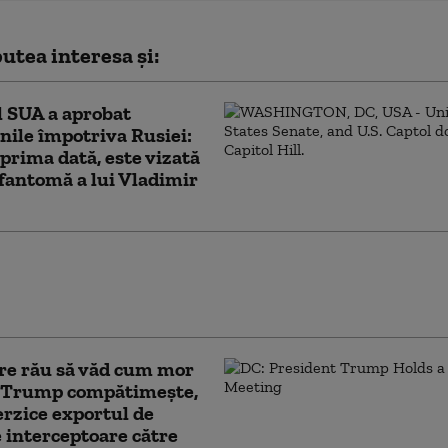
utea interesa și:
 SUA a aprobat
nile împotriva Rusiei:
prima dată, este vizată
a fantomă a lui Vladimir
ir Zelenski a ajuns în Serbia și anunță
ederi importante” cu Aleksandar Vucic și
ul Djuro Macut. Ce vor discuta
re rău să văd cum mor
. Trump compătimește,
erzice exportul de
 interceptoare către