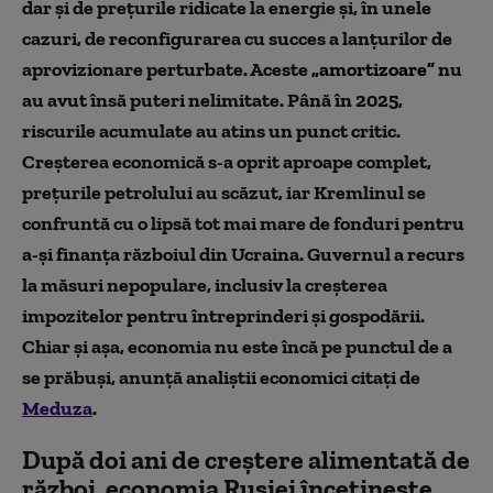
dar și de prețurile ridicate la energie și, în unele
cazuri, de reconfigurarea cu succes a lanțurilor de
aprovizionare perturbate. Aceste
„amortizoare
”
nu
au avut însă puteri nelimitate. Până în 2025,
riscurile acumulate au atins un punct critic.
Creșterea economică s-a oprit aproape complet,
prețurile petrolului au scăzut, iar Kremlinul se
confruntă cu o lipsă tot mai mare de fonduri pentru
a-și finanța războiul din Ucraina. Guvernul a recurs
la măsuri nepopulare, inclusiv la creșterea
impozitelor pentru întreprinderi și gospodării.
Chiar și așa, economia nu este încă pe punctul de a
se prăbuși, anunță analiștii economici citați de
Meduza
.
După doi ani de creștere alimentată de
război, economia Rusiei încetinește