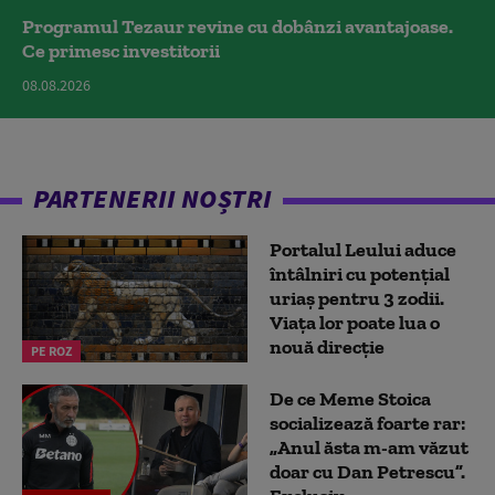
Programul Tezaur revine cu dobânzi avantajoase.
Ce primesc investitorii
08.08.2026
PARTENERII NOȘTRI
Portalul Leului aduce
întâlniri cu potențial
uriaș pentru 3 zodii.
Viața lor poate lua o
nouă direcție
PE ROZ
De ce Meme Stoica
socializează foarte rar:
„Anul ăsta m-am văzut
doar cu Dan Petrescu”.