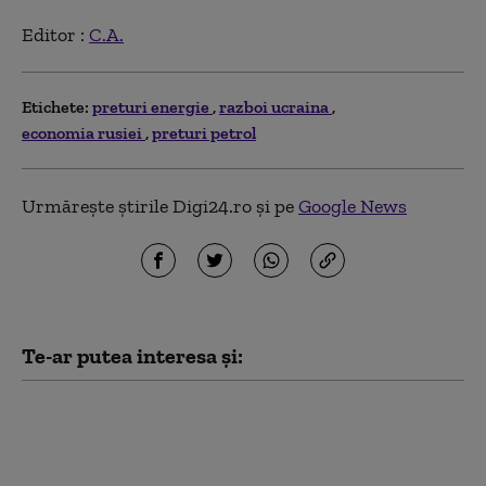
Editor :
C.A.
Etichete:
preturi energie
razboi ucraina
economia rusiei
preturi petrol
Urmărește știrile Digi24.ro și pe
Google News
Te-ar putea interesa și:
Cum funcționează
Sovintern, noua rețea
internațională a
„socialiștilor” cu care