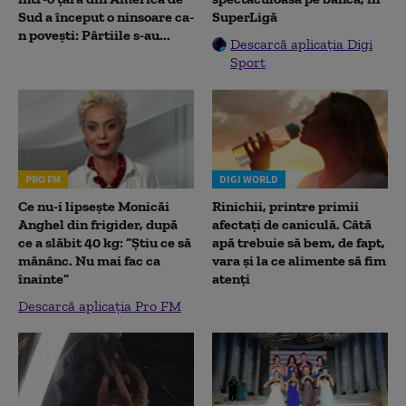
Sud a început o ninsoare ca-
SuperLigă
n povești: Pârtiile s-au...
Descarcă aplicația Digi
Sport
PRO FM
DIGI WORLD
Ce nu-i lipsește Monicăi
Rinichii, printre primii
Anghel din frigider, după
afectați de caniculă. Câtă
ce a slăbit 40 kg: “Știu ce să
apă trebuie să bem, de fapt,
mănânc. Nu mai fac ca
vara și la ce alimente să fim
înainte”
atenți
Descarcă aplicația Pro FM