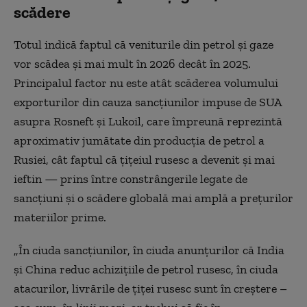
scădere
Totul indică faptul că veniturile din petrol și gaze
vor scădea și mai mult în 2026 decât în 2025.
Principalul factor nu este atât scăderea volumului
exporturilor din cauza sancțiunilor impuse de SUA
asupra Rosneft și Lukoil, care împreună reprezintă
aproximativ jumătate din producția de petrol a
Rusiei, cât faptul că țițeiul rusesc a devenit și mai
ieftin — prins între constrângerile legate de
sancțiuni și o scădere globală mai amplă a prețurilor
materiilor prime.
„În ciuda sancțiunilor, în ciuda anunțurilor că India
și China reduc achizițiile de petrol rusesc, în ciuda
atacurilor, livrările de țiței rusesc sunt în creștere –