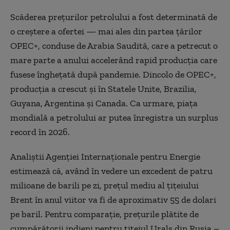
Scăderea prețurilor petrolului a fost determinată de
o creștere a ofertei — mai ales din partea țărilor
OPEC+, conduse de Arabia Saudită, care a petrecut o
mare parte a anului accelerând rapid producția care
fusese înghețată după pandemie. Dincolo de OPEC+,
producția a crescut și în Statele Unite, Brazilia,
Guyana, Argentina și Canada. Ca urmare, piața
mondială a petrolului ar putea înregistra un surplus
record în 2026.
Analiștii Agenției Internaționale pentru Energie
estimează că, având în vedere un excedent de patru
milioane de barili pe zi, prețul mediu al țițeiului
Brent în anul viitor va fi de aproximativ 55 de dolari
pe baril. Pentru comparație, prețurile plătite de
cumpărătorii indieni pentru țițeiul Urals din Rusia –