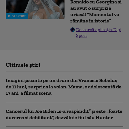
Ronaldo cu Georgina și
au avut o surpriză
uriașă! ”Momentul va
DIGI SPORT
rămâne în istorie”
Descarcă aplicația Digi
Sport
Ultimele știri
Imagini șocante pe un drum din Vrancea: Bebeluș
de 11 luni, surprins la volan. Mama, o adolescentă de
17 ani, a filmat scena
Cancerul lui Joe Biden „s-a răspândit” şi este „foarte
dureros și debilitant”, dezvăluie fiul său Hunter