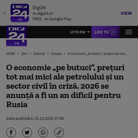
Digi24
VIEW
m.digi24.ro
FREE - In Google Play
LIVE TV
LIVE FM
HOME
Știri
Externe
Europa
O economie „pe butuci”, prețuri tot mai mici ale petrolului și un sector civil în criză. 2026 se anunță a fi un an dificil pentru Rusia
O economie „pe butuci”, prețuri
tot mai mici ale petrolului și un
sector civil în criză. 2026 se
anunță a fi un an dificil pentru
Rusia
Data publicării:
31.12.2025 07:00