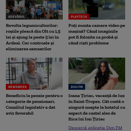
ADEVĂRUL
PLAYTECH
Revolta legumicultorilor:
Poți monta camere video pe
roșiile pleacă din Olt cu 1,5
mașină? Când imaginile
lei și ajung la peste 5 lei în
pot fi folosite ca probă și
Ardeal. Cer controale și
când riști probleme
eliminarea samsarilor
NEWSWEEK
DIGI FM
Beneficiu la pensie pentru o
Ioana Țiriac, vacanță de lux
categorie de pensionari.
în Saint-Tropez. Cât costă o
Consiliul legislativ a dat
singură noapte la hotelul cu
aviz favorabil
aspect de castel ales de
fiica lui Ion Țiriac
Descarcă aplicația Digi FM