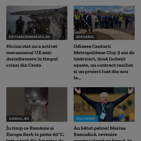
EDITIADEDIMINEATA.RO
ADEVARUL
Niciun stat nu a activat
Odiseea Centurii
mecanismul UE anti-
Metropolitane Cluj: 9 ani de
dezinformare în timpul
întârzieri, două licitații
crizei din Ceuta
eșuate, un contract reziliat
și un proiect luat din nou
la...
GANDUL.RO
DIGI SPORT
În timp ce România și
Au bătut palma! Marius
Europa fierb la peste 40°C,
Șumudică, revenire
într-o țară din America de
spectaculoasă pe bancă, în