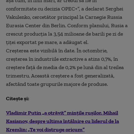
așa cum, în linii mari, ar trebui să fie în
conformitate cu decizia OPEC+”, a declarat Serghei
Vakulenko, cercetător principal la Carnegie Russia
Eurasia Center din Berlin. Conform planului, Rusia a
crescut producția la 3,54 milioane de barili pe zi de
țiței exportat pe mare, a adăugat el.
Creșterea este vizibilă în date. În octombrie,
creșterea în industriile extractive a atins 0,7%, în
creștere față de media de 0,2% pe lună din al treilea
trimestru. Această creștere a fost generalizată,
afectând toate grupurile majore de produse.
Citește și:
Vladimir Putin „a otrăvit” mințile rușilor. Mihail
Kasianov, despre ultima întâlnire cu liderul de la
Kremlin: „Te voi distruge oricum”