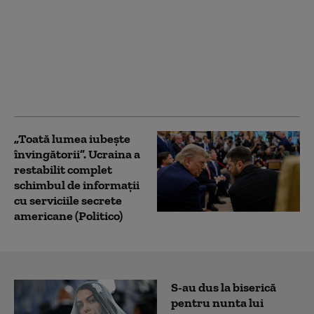
Senatul SUA a aprobat
sancțiunile împotriva
Rusiei: pentru prima
dată, este vizată și flota
fantomă a lui Vladimir
Putin
„Toată lumea iubește
învingătorii”. Ucraina a
restabilit complet
schimbul de informații
cu serviciile secrete
americane (Politico)
S-au dus la biserică
pentru nunta lui