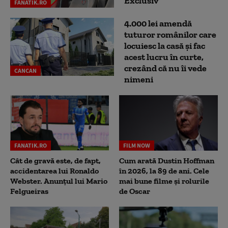
Exclusiv
FANATIK.RO
4.000 lei amendă
tuturor românilor care
locuiesc la casă și fac
acest lucru în curte,
crezând că nu îi vede
CANCAN
nimeni
FANATIK.RO
FILM NOW
Cât de gravă este, de fapt,
Cum arată Dustin Hoffman
accidentarea lui Ronaldo
în 2026, la 89 de ani. Cele
Webster. Anunțul lui Mario
mai bune filme și rolurile
Felgueiras
de Oscar