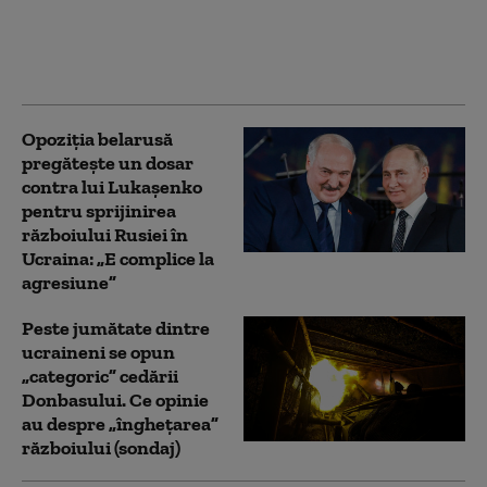
Kremlinul atrage
recruți din Occident în
armata Rusiei
Opoziția belarusă
pregătește un dosar
contra lui Lukașenko
pentru sprijinirea
războiului Rusiei în
Ucraina: „E complice la
agresiune”
Peste jumătate dintre
ucraineni se opun
„categoric” cedării
Donbasului. Ce opinie
au despre „înghețarea”
războiului (sondaj)