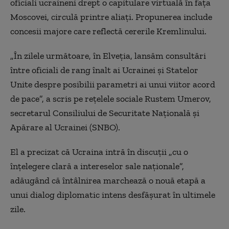
oficiali ucraineni drept o capitulare virtuală în fața
Moscovei, circulă printre aliați. Propunerea include
concesii majore care reflectă cererile Kremlinului.
„În zilele următoare, în Elveția, lansăm consultări
între oficiali de rang înalt ai Ucrainei și Statelor
Unite despre posibilii parametri ai unui viitor acord
de pace”, a scris pe rețelele sociale Rustem Umerov,
secretarul Consiliului de Securitate Națională și
Apărare al Ucrainei (SNBO).
El a precizat că Ucraina intră în discuții „cu o
înțelegere clară a intereselor sale naționale”,
adăugând că întâlnirea marchează o nouă etapă a
unui dialog diplomatic intens desfășurat în ultimele
zile.