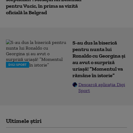
pentru Vucic, în prima sa vizită
oficială la Belgrad
S-au dus la biserică
pentru nunta lui
Ronaldo cu Georgina și
au avut o surpriză
DIGI SPORT
uriașă! ”Momentul va
rămâne în istorie”
Descarcă aplicația Digi
Sport
Ultimele știri