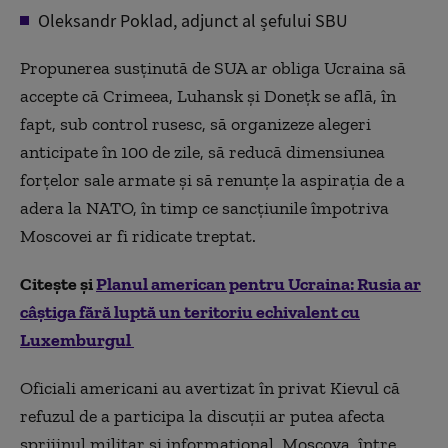
Oleksandr Poklad, adjunct al șefului SBU
Propunerea susținută de SUA ar obliga Ucraina să
accepte că Crimeea, Luhansk și Donețk se află, în
fapt, sub control rusesc, să organizeze alegeri
anticipate în 100 de zile, să reducă dimensiunea
forțelor sale armate și să renunțe la aspirația de a
adera la NATO, în timp ce sancțiunile împotriva
Moscovei ar fi ridicate treptat.
Citește și
Planul american pentru Ucraina: Rusia ar
câștiga fără luptă un teritoriu echivalent cu
Luxemburgul
Oficiali americani au avertizat în privat Kievul că
refuzul de a participa la discuții ar putea afecta
sprijinul militar și informațional. Moscova, între