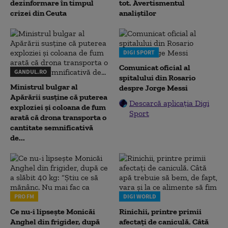
dezinformare în timpul
tot. Avertismentul
crizei din Ceuta
analiștilor
DIGI SPORT
Comunicat oficial al
GANDUL.RO
spitalului din Rosario
Ministrul bulgar al
despre Jorge Messi
Apărării susține că puterea
Descarcă aplicația Digi
exploziei și coloana de fum
Sport
arată că drona transporta o
cantitate semnificativă
de...
PRO FM
DIGI WORLD
Ce nu-i lipsește Monicăi
Rinichii, printre primii
Anghel din frigider, după
afectați de caniculă. Câtă