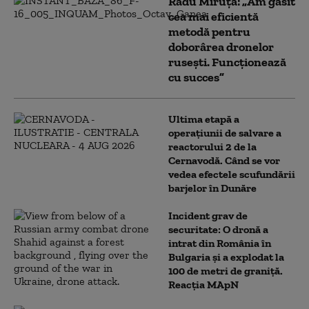
Radu Miruță: „Am găsit
cea mai eficientă
metodă pentru
doborârea dronelor
rusești. Funcționează
cu succes”
Ultima etapă a
operațiunii de salvare a
reactorului 2 de la
Cernavodă. Când se vor
vedea efectele scufundării
barjelor în Dunăre
Incident grav de
securitate: O dronă a
intrat din România în
Bulgaria şi a explodat la
100 de metri de graniţă.
Reacția MApN