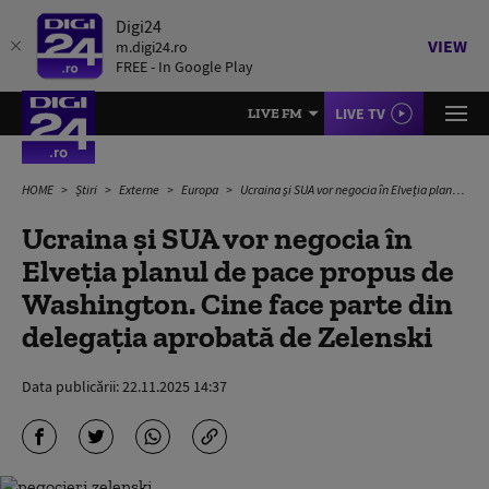
Digi24
VIEW
m.digi24.ro
FREE - In Google Play
LIVE TV
LIVE FM
HOME
Știri
Externe
Europa
Ucraina și SUA vor negocia în Elveția planul de pace propus de Washington. Cine face parte din delegația aprobată de Zelenski
Ucraina și SUA vor negocia în
Elveția planul de pace propus de
Washington. Cine face parte din
delegația aprobată de Zelenski
Data publicării:
22.11.2025 14:37