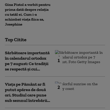
Gina Pistol a vorbit pentru
prima dată despre relația
cu tatăl ei. Cum i-a
schimbat viața fiica sa,
Josephine
Top Citite
Sărbătoare importantă
în calendarul ortodox
1
pe 7 august: Ce tradiții
se respectă și cui...
Viața pe Pământ ar fi
2
putut apărea de două
ori. Studiul care pune
sub semnul întrebării...