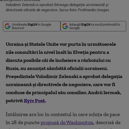
Volodimir Zelenski a aprobat întreaga delegație ucraineană și
directivele oficiale de negociere. Sursa foto: Profimedia Images
Urmărește
Digi24
în Google
Adaugă
Digi24
ca sursă preferată în
Discover
Google
Ucraina și Statele Unite vor purta în următoarele
zile consultări la nivel înalt în Elveția pentru a
discuta posibile căi de încheiere a războiului cu
Rusia, au anunțat sâmbătă oficialii ucraineni.
Președintele Volodimir Zelenski a aprobat delegația
ucraineană și directivele de negociere, care vor fi
conduse de principalul său consilier, Andrii Iermak,
potrivit
Kyiv Post
.
Întâlnirea are loc în contextul în care schița de pace
în 28 de puncte
propusă de Washington
, descrisă de