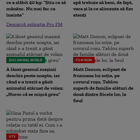
ce a slăbit 40 kg: “Știu ce să
apă trebuie să bem, de fapt,
mănânc. Nu mai fac ca
vara și la ce alimente să fim
înainte”
atenți
Descarcă aplicația Pro FM
DIGI ANIMAL WORLD
FILM NOW
A lăsat geamul mașinii
Matt Damon, eclipsat de
deschis peste noapte, iar
frumoasa lui soție, pe
când s-a trezit a găsit
covorul roșu. Tablou
animalul atârnat de volan:
superb de familie alături de
„Noroc că se mișcă greu”
două dintre fiicele lor, la
Seul
UTV