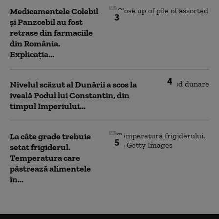
Medicamentele Colebil
3
și Panzcebil au fost
retrase din farmaciile
din România.
Explicația...
4
Nivelul scăzut al Dunării a scos la
iveală Podul lui Constantin, din
timpul Imperiului...
La câte grade trebuie
5
setat frigiderul.
Temperatura care
păstrează alimentele
în...