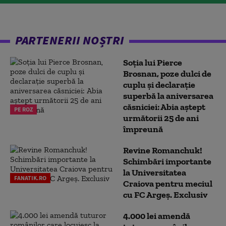
PARTENERII NOȘTRI
Soția lui Pierce
Brosnan, poze dulci de
cuplu și declarație
superbă la aniversarea
căsniciei: Abia aștept
PE ROZ
următorii 25 de ani
împreună
Revine Romanchuk!
Schimbări importante
la Universitatea
FANATIK.RO
Craiova pentru meciul
cu FC Argeş. Exclusiv
4.000 lei amendă