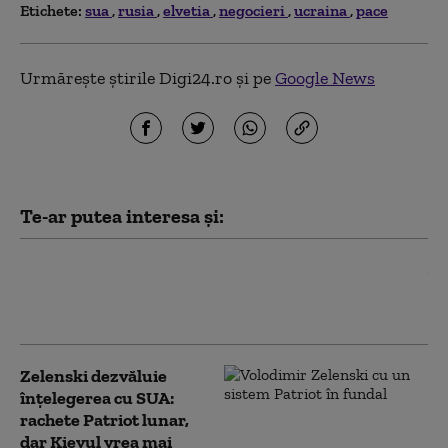
Etichete:
sua
rusia
elvetia
negocieri
ucraina
pace
Urmărește știrile Digi24.ro și pe
Google News
Te-ar putea interesa și:
Iranul pune o condiție Statelor
Unite pentru deblocarea
Strâmtorii Ormuz
Zelenski dezvăluie
înțelegerea cu SUA:
rachete Patriot lunar,
dar Kievul vrea mai