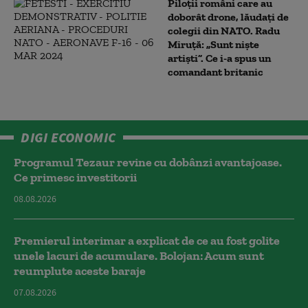
Piloții români care au
doborât drone, lăudați de
colegii din NATO. Radu
Miruță: „Sunt niște
artiști”. Ce i-a spus un
comandant britanic
DIGI ECONOMIC
Programul Tezaur revine cu dobânzi avantajoase.
Ce primesc investitorii
08.08.2026
Premierul interimar a explicat de ce au fost golite
unele lacuri de acumulare. Bolojan: Acum sunt
reumplute aceste baraje
07.08.2026