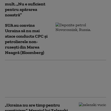
mult. „Nu e suficient
pentru apărarea
noastră”
SUA au convins
Ucraina să nu mai
atace conducta CPC şi
petrolierele non-
ruseşti din Marea
Neagră (Bloomberg)
Diplomaţia rusă acuză
Ucraina şi UE că
încearcă să atragă
Georgia într-un nou
război cu Moscova
„Ucraina nu are timp pentru
scepticism”. Mesajul lui Zelenski