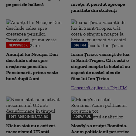
înveţe. A pierdut aproape
pe post de halteră
jumătate din studenţi
NEWSWEEK
DIGI FM
Anunțul lui Nicușor Dan
Ioana Țiriac, vacanță de lux
deschide calea spre
în Saint-Tropez. Cât costă o
creșterea pensiilor.
singură noapte la hotelul cu
Pensionarii, prima veste
aspect de castel ales de
bună după 2 ani
fiica lui Ion Țiriac
Descarcă aplicația Digi FM
EDITIADEDIMINEATA.RO
ADEVARUL
Niciun stat nu a activat
Moody’s a cruțat România.
mecanismul UE anti-
Acum politicienii pot strica