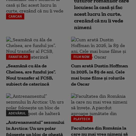
tuturor românilor care
locuiesc la casă și fac
acest lucru în curte,
CANCAN
crezând că nu îi vede
nimeni
FANATIK.RO
FILM NOW
„Seamănă cu ăla de
Cum arată Dustin Hoffman
Chelsea, are fundul jos”.
în 2026, la 89 de ani. Cele
Noul transfer al FCSB,
mai bune filme și rolurile
subiect de caterincă
de Oscar
ADEVĂRUL
PLAYTECH
„Antrenamentul” sezonului
Facultatea din România la
în Arctica: Un urs polar
care nu mai vrea nimeni să
folosește un bloc de gheață