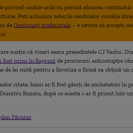
ale privind cookie-urile nu permit afisarea continutul
ctiune. Poti actualiza setarile modulelor coookie dire
au de
Gestionați preferințele
– e nevoie sa accepti co
ia
iare susţin că vineri seara preşedintele CJ Vaslui, D
fi fost prins în flagrant
de procurorii anticorupţie câ
ne de lei mită pentru a favoriza o firmă sa obţină un 
selor citate, banii ar fi fost găsiţi de anchetatori în 
 Dumitru Buzatu, după ce acesta i-ar fi primit într-u
dan Păcurar