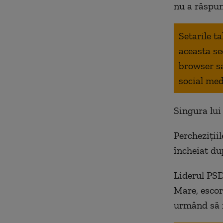
nu a răspuns
Setarile t
aceasta se
browser s
social med
Singura lui 
Percheziţii
încheiat du
Liderul PSD
Mare, escor
urmând să f