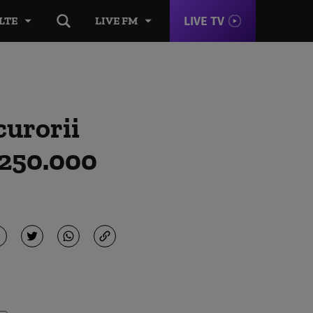
LIVE TV
LTE
LIVE FM
curorii
1.250.000