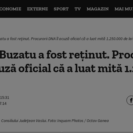
CONOMIE
EXTERNE
SPORT
TV
MAGAZIN
MAI MU
tu a fost reținut. Procurorii DNA îl acuză oficial că a luat mită 1.250.000 de lei
uzatu a fost reținut. Pro
uză oficial că a luat mită 
 15:31
7:14
 Consiliului Județean Vaslui. Foto: Inquam Photos / Octav Ganea