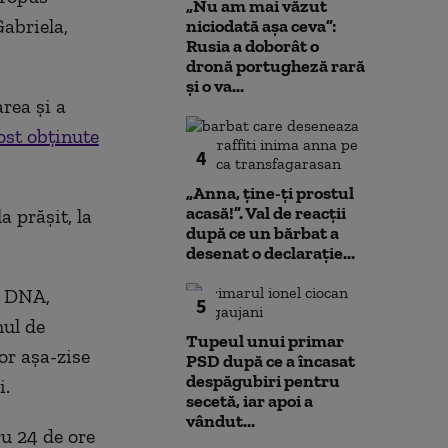
„Nu am mai văzut
abriela,
niciodată așa ceva”:
Rusia a doborât o
dronă portugheză rară
și o va...
rea și a
ost obținute
4
„Anna, ţine-ţi prostul
acasă!”. Val de reacții
 prășit, la
după ce un bărbat a
desenat o declarație...
a DNA,
5
mul de
Tupeul unui primar
or așa-zise
PSD după ce a încasat
despăgubiri pentru
i.
secetă, iar apoi a
vândut...
u 24 de ore