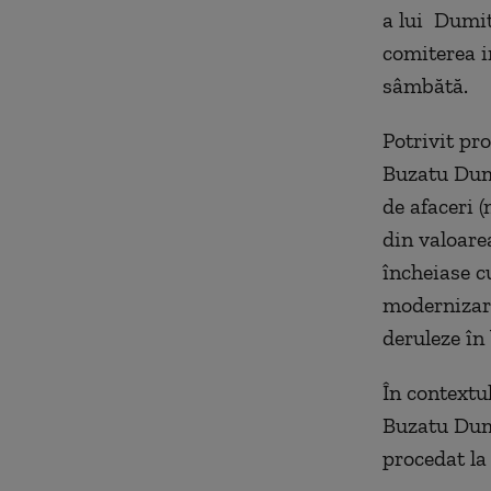
a lui Dumit
comiterea i
sâmbătă.
Potrivit pr
Buzatu Dumi
de afaceri 
din valoare
încheiase cu
modernizare
deruleze în 
În contextu
Buzatu Dumi
procedat la 