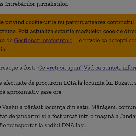
 întrebărilor jurnaliştilor.
ale privind cookie-urile nu permit afisarea continutul
ctiune. Poti actualiza setarile modulelor coookie dire
au de
Gestionați preferințele
– e nevoie sa accepti co
ia
reacție a fost:
„Ce vreți să spun? Văd că sunteți infor
le efectuate de procurorii DNA la locuinţa lui Buzatu 
pă aproximativ şase ore.
 Vaslui a părăsit locuinţa din satul Mărăşeni, comun
tat de jandarmi şi a fost urcat într-o maşină a Janda
ie transportat la sediul DNA Iaşi.