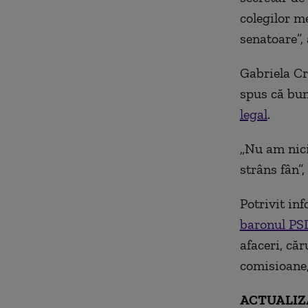
colegilor 
senatoare”,
Gabriela Cr
spus că bun
legal
.
„Nu am nici
strâns fân”,
Potrivit in
baronul PSD
afaceri, căr
comisioane,
ACTUALIZ