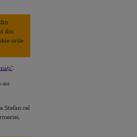
 din
ct din
okie-urile
mați”
.
s-au
a Ştefan cel
rmeriei,