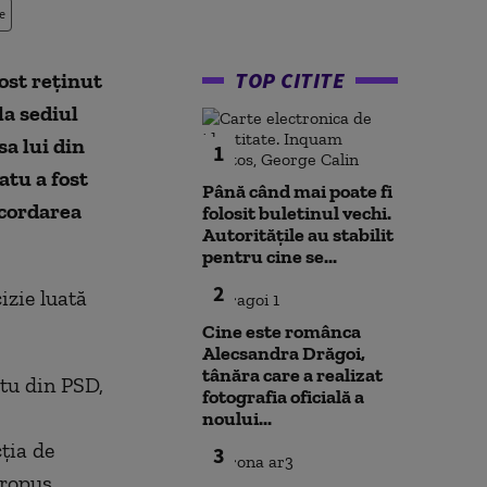
e
TOP CITITE
ost reținut
la sediul
sa lui din
1
atu a fost
Până când mai poate fi
acordarea
folosit buletinul vechi.
Autoritățile au stabilit
pentru cine se...
2
cizie luată
Cine este românca
Alecsandra Drăgoi,
tânăra care a realizat
tu din PSD,
fotografia oficială a
noului...
ția de
3
propus