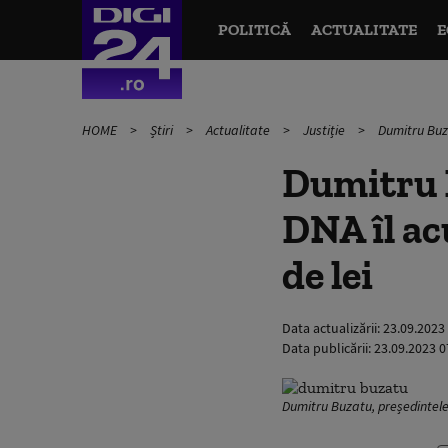
POLITICĂ
ACTUALITATE
E
HOME
Știri
Actualitate
Justiție
Dumitru Buza
Dumitru B
DNA îl ac
de lei
Data actualizării:
23.09.2023
Data publicării:
23.09.2023 0
Dumitru Buzatu, președintele