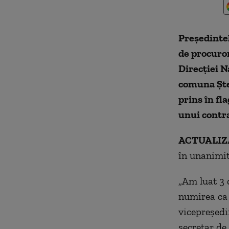
Preşedintel
de procuror
Direcţiei N
comuna Ştef
prins în fl
unui contra
ACTUALIZA
în unanimit
„Am luat 3 
numirea ca 
vicepreședi
secretar de