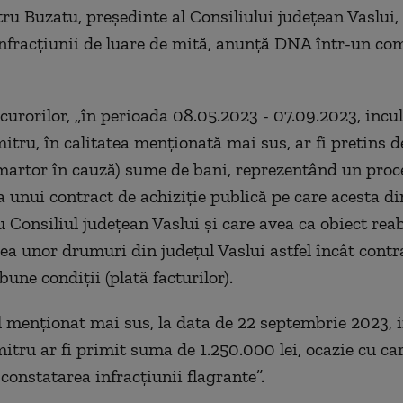
ru Buzatu, președinte al Consiliului județean Vaslui,
nfracțiunii de luare de mită, anunță DNA într-un co
ocurorilor, „în perioada 08.05.2023 - 07.09.2023, incu
tru, în calitatea menționată mai sus, ar fi pretins d
(martor în cauză) sume de bani, reprezentând un pro
a unui contract de achiziție publică pe care acesta di
 Consiliul județean Vaslui și care avea ca obiect reab
a unor drumuri din județul Vaslui astfel încât contra
bune condiții (plată facturilor).
l menționat mai sus, la data de 22 septembrie 2023, 
tru ar fi primit suma de 1.250.000 lei, ocazie cu car
constatarea infracțiunii flagrante”.