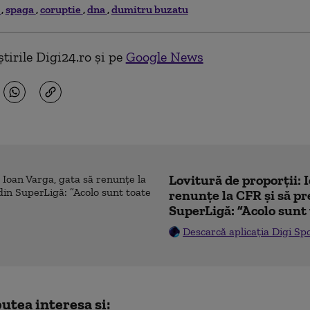
a
spaga
coruptie
dna
dumitru buzatu
tirile Digi24.ro și pe
Google News
Lovitură de proporții: 
renunțe la CFR și să pre
SuperLigă: ”Acolo sunt 
Descarcă aplicația Digi Sp
utea interesa și: