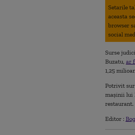
Setarile t
aceasta se
browser s
social med
Surse judic
Buzatu,
ar 
1,25 milioa
Potrivit sur
maşinii lui
restaurant.
Editor :
Bog