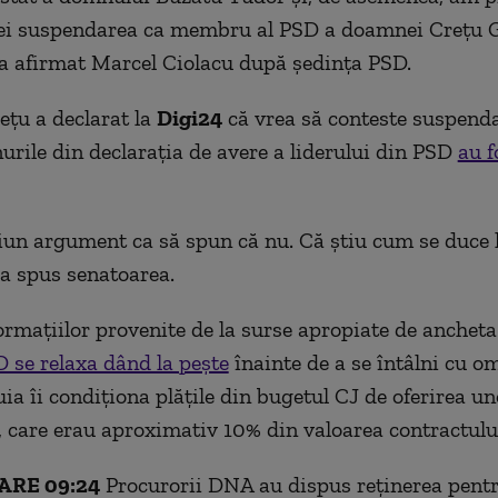
mei suspendarea ca membru al PSD a doamnei Crețu G
 a afirmat Marcel Ciolacu după ședința PSD.
ețu a declarat la
Digi24
că vrea să conteste suspenda
urile din declarația de avere a liderului din PSD
au f
un argument ca să spun că nu. Că știu cum se duce la
 a spus senatoarea.
formațiilor provenite de la surse apropiate de anchet
 se relaxa dând la pește
înainte de a se întâlni cu o
uia îi condiționa plățile din bugetul CJ de oferirea un
 care erau aproximativ 10% din valoarea contractulu
ARE 09:24
Procurorii DNA au dispus reținerea pentr