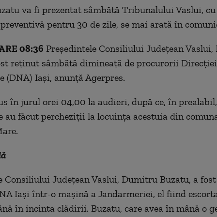
atu va fi prezentat sâmbătă Tribunalului Vaslui, c
 preventivă pentru 30 de zile, se mai arată în comuni
ARE 08:36
Preşedintele Consiliului Judeţean Vaslui
ost reţinut sâmbătă dimineaţă de procurorii Direcţie
e (DNA) Iaşi, anunță Agerpres.
us în jurul orei 04,00 la audieri, după ce, în prealabil
e au făcut percheziţii la locuinţa acestuia din comun
Mare.
lă
e Consiliului Judeţean Vaslui, Dumitru Buzatu, a fost
NA Iaşi într-o maşină a Jandarmeriei, el fiind escort
nă în incinta clădirii. Buzatu, care avea în mână o g