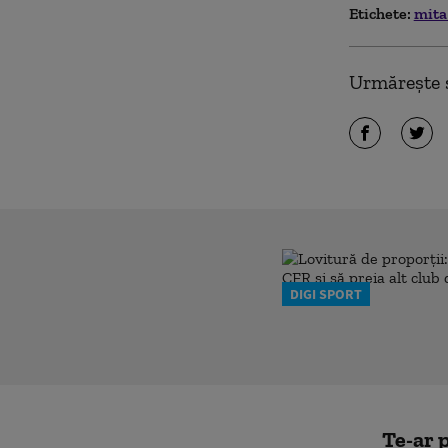
Etichete:
mit
Urmărește ș
DIGI SPORT
Te-ar p