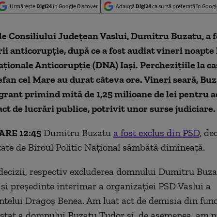
Urmărește
Digi24
în Google Discover
Adaugă
Digi24
ca sursă preferată în Googl
e Consiliului Judeţean Vaslui, Dumitru Buzatu, a f
ii anticorupție, după ce a fost audiat vineri noapte 
aţionale Anticorupţie (DNA) Iaşi. Perchezițiile la ca
an cel Mare au durat câteva ore. Vineri seară, Buz
agrant primind mită de 1,25 milioane de lei pentru 
ct de lucrări publice, potrivit unor surse judiciare.
RE 12:45
Dumitru Buzatu
a fost exclus din PSD
, de
ate de Biroul Politic Național sâmbătă dimineață.
decizii, respectiv excluderea domnului Dumitru Buza
și președinte interimar a organizației PSD Vaslui a
ntelui Dragoș Benea. Am luat act de demisia din func
 stat a domnului Buzatu Tudor și, de asemenea, am 