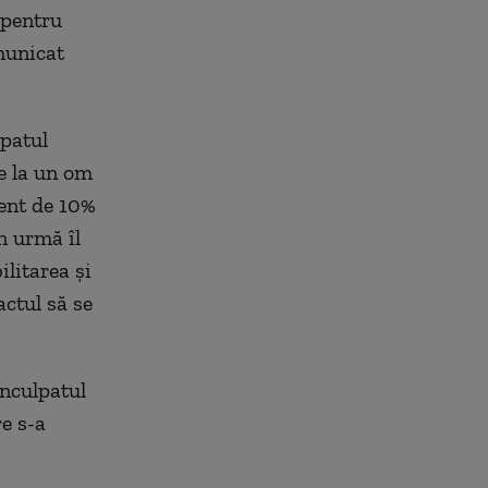
 pentru
municat
lpatul
e la un om
cent de 10%
n urmă îl
ilitarea și
ctul să se
inculpatul
e s-a