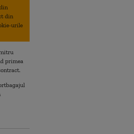
 din
ct din
okie-urile
umitru
nd primea
contract.
portbagajul
n