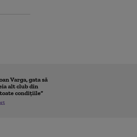
Ioan Varga, gata să
ia alt club din
toate condițiile”
ort