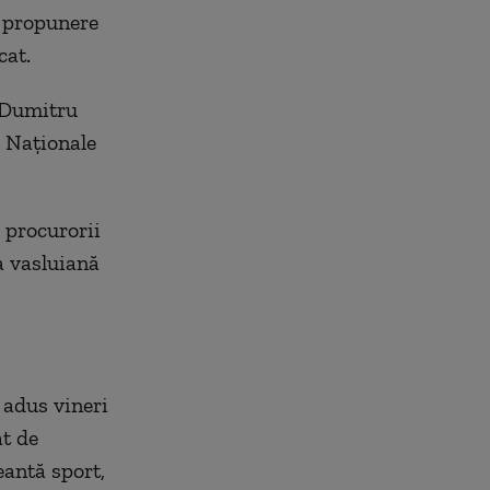
u propunere
cat.
, Dumitru
i Naţionale
, procurorii
a vasluiană
 adus vineri
at de
eantă sport,