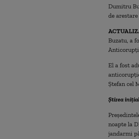
Dumitru Buz
de arestare
ACTUALIZ
Buzatu, a f
Anticorupţi
El a fost ad
anticorupţi
Ştefan cel 
Știrea iniția
Preşedintel
noapte la D
jandarmi pâ