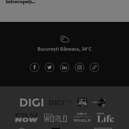
întrerupeți...
București Băneasa, 34°C