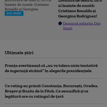
Lovitură de teatru, cu o
zi înainte de nuntă:
Cristiano Ronaldo și
DIGI SPORT
Georgina Rodriguez!
Descarcă aplicația Digi
Sport
Ultimele știri
Franţa avertizează că „nu va tolera nicio tentativă
de ingerinţă străină” în alegerile prezidenţiale
Ce rating au primit Constanța, București, Oradea,
Brașov și Buzău de la Fitch. Ce semnifică și ce
legătură are cu ratingul de țară