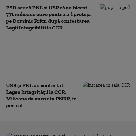
PSD acuză PNL şi USR că au blocat
771 milioane euro pentru a-l proteja
pe Dominic Fritz, după contestarea
Legii Integrității la CCR
Ce spune Ilie Bolojan despre
publicarea declarației de
avere a partenerei sale de
viață
USR și PNL au contestat
Legea Integrității la CCR.
Milioane de euro din PNRR, în
pericol