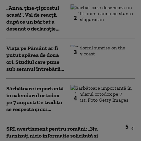
„Anna, ţine-ţi prostul
acasă!”. Val de reacții
2
după ce un bărbat a
desenat o declarație...
Viața pe Pământ ar fi
3
putut apărea de două
ori. Studiul care pune
sub semnul întrebării...
Sărbătoare importantă
în calendarul ortodox
4
pe 7 august: Ce tradiții
se respectă și cui...
5
SRI, avertisment pentru români: „Nu
furnizați nicio informație solicitată și