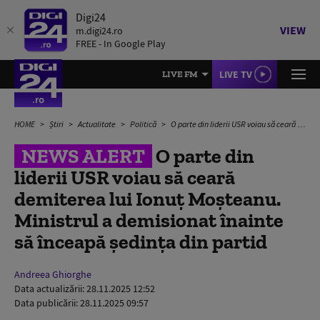
Digi24
VIEW
m.digi24.ro
FREE - In Google Play
LIVE TV
LIVE FM
HOME
Știri
Actualitate
Politică
O parte din liderii USR voiau să ceară demiterea lui Ionuț Moșteanu. Ministrul a demisionat înainte să înceapă ședința din partid
NEWS ALERT
O parte din
liderii USR voiau să ceară
demiterea lui Ionuț Moșteanu.
Ministrul a demisionat înainte
să înceapă ședința din partid
Andreea Ghiorghe
Data actualizării:
28.11.2025 12:52
Data publicării:
28.11.2025 09:57