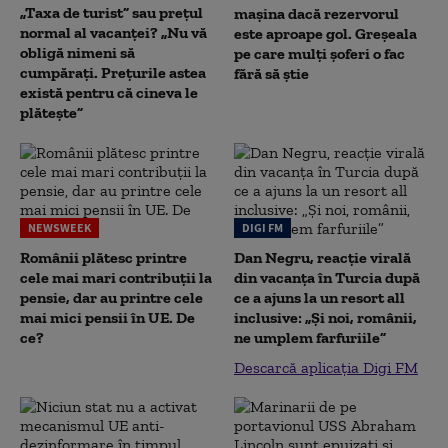
„Taxa de turist” sau prețul
mașina dacă rezervorul
normal al vacanței? „Nu vă
este aproape gol. Greșeala
obligă nimeni să
pe care mulți șoferi o fac
cumpărați. Prețurile astea
fără să știe
există pentru că cineva le
plătește”
NEWSWEEK
DIGI FM
Românii plătesc printre
Dan Negru, reacție virală
cele mai mari contribuții la
din vacanța în Turcia după
pensie, dar au printre cele
ce a ajuns la un resort all
mai mici pensii în UE. De
inclusive: „Și noi, românii,
ce?
ne umplem farfuriile”
Descarcă aplicația Digi FM