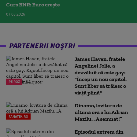
Curs BNR: Euro crește
07.08.2026
PARTENERII NOȘTRI
James Haven, fratele
Angelinei Jolie, a
dezvăluit că este gay:
"Încep un nou capitol.
PE ROZ
Sunt liber să trăiesc o
viață plină"
Dinamo, lovitura de
ultimă oră a lui Adrian
FANATIK.RO
Mazilu. „A semnat!”
Episodul extrem din