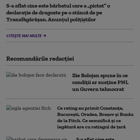
S-a aflat cine este bărbatul care a „pictat” o
declarație de dragoste pe o stâncă de pe
Transfăgărășan. Anunțul polițiștilor
CITEȘTE MAI MULTE
Recomandările redacţiei
Ilie Bolojan spune în ce
condiții ar susține PNL
un Guvern tehnocrat
Ce rating au primit Constanța,
București, Oradea, Brașov și Buzău
de la Fitch. Ce semnifică și ce
legătură are cu ratingul de țară
S-a aflat cine este