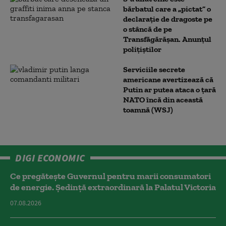
bărbatul care a „pictat” o
declarație de dragoste pe
o stâncă de pe
Transfăgărășan. Anunțul
polițiștilor
Serviciile secrete
americane avertizează că
Putin ar putea ataca o țară
NATO încă din această
toamnă (WSJ)
DIGI ECONOMIC
Ce pregătește Guvernul pentru marii consumatori
de energie. Ședință extraordinară la Palatul Victoria
07.08.2026