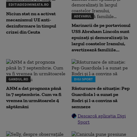
EDITIADEDIMINEATA.RO
Niciun stat nu a activat
ADEVARUL
mecanismul UE anti-
Marinarii de pe portavionul
dezinformare în timpul
USS Abraham Lincoln sunt
crizei din Ceuta
epuizați și demoralizați în
largul coastelor Iranului,
avertizează familiile...
GANDUL.RO
DIGI SPORT
ANM a dat prognoza până
Răsturnare de situație: Pep
în 7 septembrie. Cum va fi
Guardiola l-a sunat pe
vremea în următoarele 4
Rodri și l-a convins să
săptămâni
semneze
Descarcă aplicația Digi
Sport