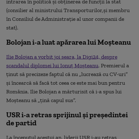
intrarea în politică și obținerea de funcții la stat
(consilier al ministrului Transporturilor,și membru
în Consiliul de Administrație al unor companii de
stat).
Bolojan i-a luat apărarea lui Moșteanu
Ilie Bolojan a vorbit joi seara, la Digi24, despre
scandalul diplomei lui Ionuț Moșteanu
. Premierul a
ținut să precizeze faptul că nu „lucrează cu CV-uri”
și încearcă să facă tot ceea ce este mai bun pentru
România. Ilie Bolojan a mărturisit că i-a spus lui
Moșteanu să „țină capul sus”.
USR i-a retras sprijinul și președintei
de partid
La începutul acestui an, liderii USR i-au retras