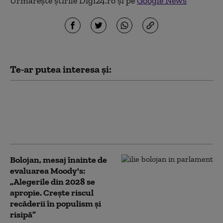
Urmărește știrile Digi24.ro și pe
Google News
Te-ar putea interesa și:
PSD îi cere lui Bolojan să susțină la
Bruxelles repornirea centralelor pe
cărbune: „României nu i se poate cere
să rămână în beznă”
Bolojan, mesaj înainte de
evaluarea Moody's:
„Alegerile din 2028 se
apropie. Crește riscul
recăderii în populism și
risipă”