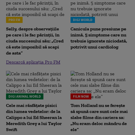
PRO FM
DIGI WORLD
Selly, despre observațiile
Canicula pune presiune pe
pe care i le fac părinții, în
inimă. 5 simptome care nu
ciuda succesului său: „Cred
trebuie ignorate niciodată,
că este imposibil să scapi
potrivit unui cardiolog
de asta”
Descarcă aplicația Pro FM
DIGI ANIMAL WORLD
FILM NOW
Cele mai răsfățate pisici
Tom Holland nu se ferește
din lumea vedetelor: de la
să spună care sunt cele mai
Calippo a lui Ed Sheeran la
slabe filme din cariera sa:
Meredith Grey a lui Taylor
„Nu eram deloc mândru de
Swift
ele”