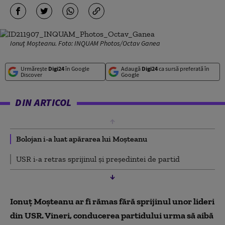
Ionuț Moșteanu. Foto: INQUAM Photos/Octav Ganea
Urmărește
Digi24
în Google
Adaugă
Digi24
ca sursă preferată în
Discover
Google
DIN ARTICOL
Bolojan i-a luat apărarea lui Moșteanu
USR i-a retras sprijinul și președintei de partid
Ionuț Moșteanu ar fi rămas fără sprijinul unor lideri
din USR. Vineri, conducerea partidului urma să aibă