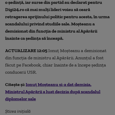
o ședință, iar surse din partid au declarat pentru
Digi24.ro că mai mulți lideri voiau să ceară
retragerea sprijinului politic pentru acesta, în urma
scandalului privind studiile sale. Moșteanu a
demisionat din funcția de ministru al Apărării
înainte ca ședința să înceapă.
ACTUALIZARE 12:05
Ionuț Moșteanu a demisionat
din funcția de ministru al Apărării. Anunțul a fost
făcut pe Facebook, chiar înainte de a începe ședința
conducerii USR.
Citește și:
Ionuț Moșteanu și-a dat demisia.
Ministrul Apărării a luat decizia după scandalul
diplomelor sale
Știrea inițială