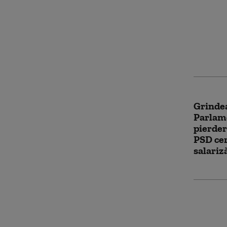
USR și 
Integri
de euro
Grindea
Parlam
pierder
PSD cer
salariz
Strateg
biodive