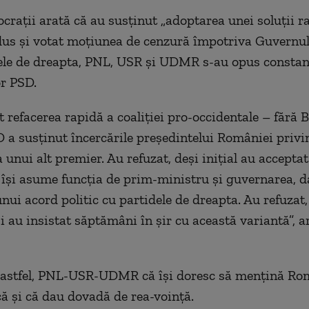
crații arată că au susținut „adoptarea unei soluții r
dus și votat moțiunea de cenzură împotriva Guvernul
ele de dreapta, PNL, USR și UDMR s-au opus constan
r PSD.
t refacerea rapidă a coaliției pro-occidentale – fără B
D a susținut încercările președintelui României privi
unui alt premier. Au refuzat, deși inițial au acceptat
 își asume funcția de prim-ministru și guvernarea, d
ui acord politic cu partidele de dreapta. Au refuzat, 
i au insistat săptămâni în șir cu această variantă”, ar
 astfel, PNL-USR-UDMR că își doresc să mențină Ro
că și că dau dovadă de rea-voință.