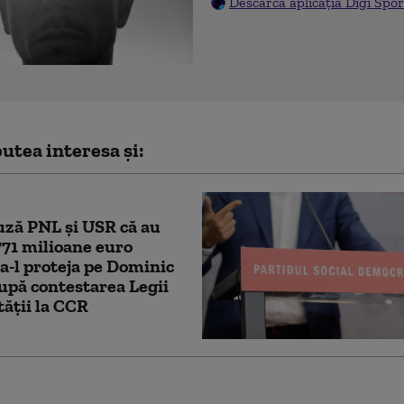
Descarcă aplicația Digi Spor
utea interesa și:
ză PNL şi USR că au
771 milioane euro
a-l proteja pe Dominic
după contestarea Legii
tății la CCR