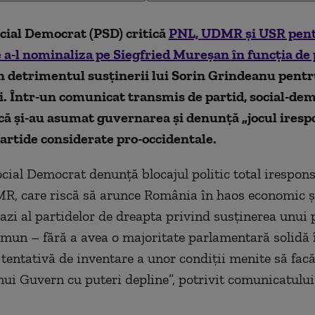
cial Democrat (PSD) critică
PNL, UDMR și USR pen
 a-l nominaliza pe Siegfried Mureșan în funcția de
în detrimentul susținerii lui Sorin Grindeanu pentr
. Într-un comunicat transmis de partid, social-dem
că și-au asumat guvernarea și denunță „jocul irespo
partide considerate pro-occidentale.
ocial Democrat denunță blocajul politic total irespons
, care riscă să arunce România în haos economic și
azi al partidelor de dreapta privind susținerea unui 
mun – fără a avea o majoritate parlamentară solidă 
 tentativă de inventare a unor condiții menite să fac
ui Guvern cu puteri depline”, potrivit comunicatulu