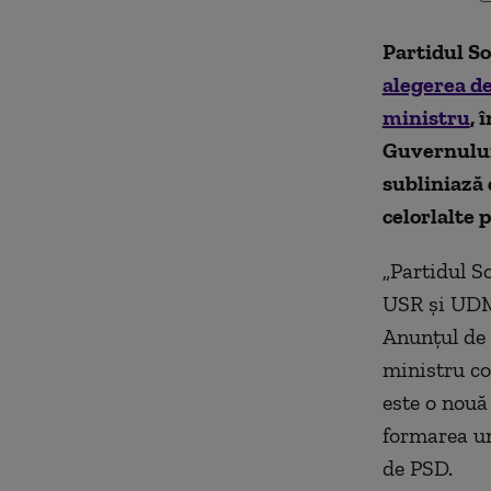
Partidul So
alegerea de
ministru
, 
Guvernului
subliniază 
celorlalte 
„Partidul S
USR și UDMR
Anunțul de 
ministru co
este o nouă
formarea un
de PSD.