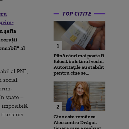
TOP CITITE
tru
 prim-
u șefia
ocrații
1
nsabil” al
Până când mai poate fi
folosit buletinul vechi.
Autoritățile au stabilit
abil al PNL,
pentru cine se...
 social.
prim-
în spate –
ă imposibilă
2
i transmis
Cine este românca
Alecsandra Drăgoi,
tânăra care a realizat