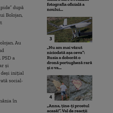
fotografia oficială a
apide” după
noului...
ui Bolojan,
t
3
olojan. Au
„Nu am mai văzut
nd
niciodată așa ceva”:
. PSD a
Rusia a doborât o
dronă portugheză rară
ar și
și o va...
deși inițial
ată social-
4
mânia în
„Anna, ţine-ţi prostul
acasă!”. Val de reacții