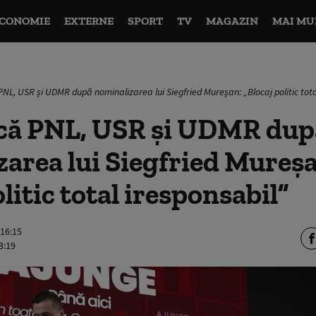
CONOMIE
EXTERNE
SPORT
TV
MAGAZIN
MAI MU
PNL, USR și UDMR după nominalizarea lui Siegfried Mureșan: „Blocaj politic tota
ică PNL, USR și UDMR dup
area lui Siegfried Mureș
litic total iresponsabil”
 16:15
3:19