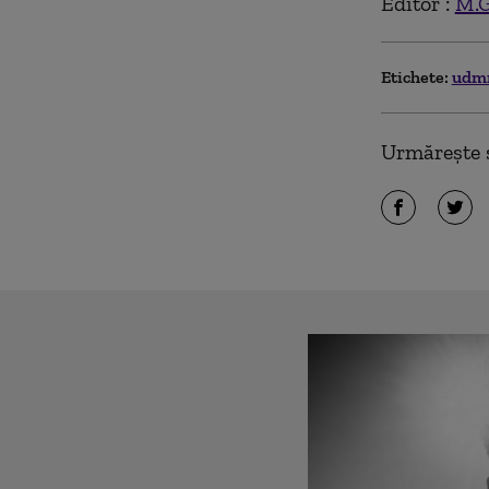
Editor :
M.G
Etichete:
udm
Urmărește ș