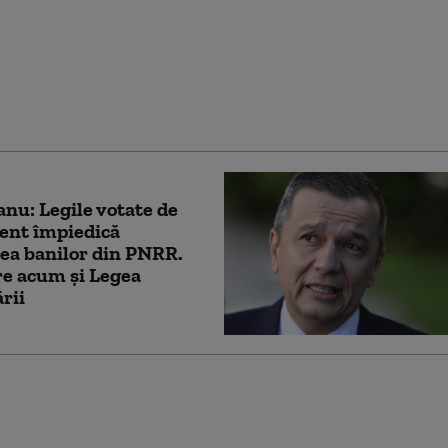
PNL au contestat Legea
tății la CCR. Milioane
 din PNRR, în pericol
nu: Legile votate de
ent împiedică
ea banilor din PNRR.
e acum și Legea
ării
ia pentru conservarea
rsității, adoptată de