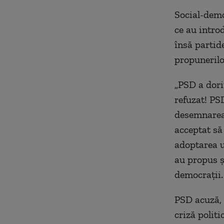
Social-demo
ce au intro
însă partid
propunerilo
„PSD a dori
refuzat! PS
desemnarea 
acceptat să
adoptarea un
au propus ș
democrații.
PSD acuză,
criză politi