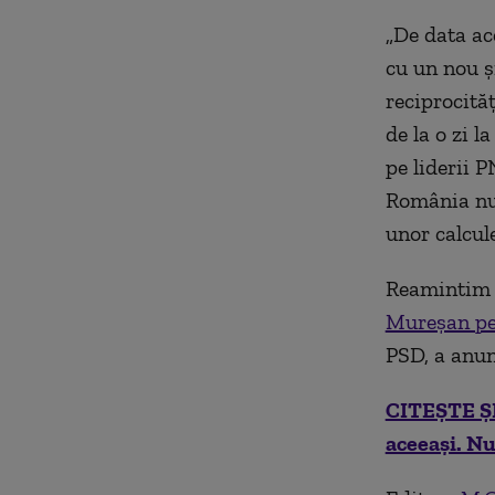
„De data ac
cu un nou ș
reciprocită
de la o zi l
pe liderii 
România nu 
unor calcule
Reamintim
Mureșan pe
PSD, a anun
CITEȘTE ȘI:
aceeași. N