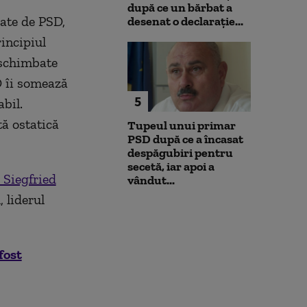
după ce un bărbat a
șate de PSD,
desenat o declarație...
incipiul
- schimbate
SD îi somează
5
bil.
tă ostatică
Tupeul unui primar
PSD după ce a încasat
despăgubiri pentru
secetă, iar apoi a
 Siegfried
vândut...
 liderul
fost