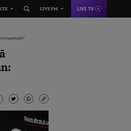
LIVE TV
LTE
LIVE FM
l iresponsabil”
ă
an: