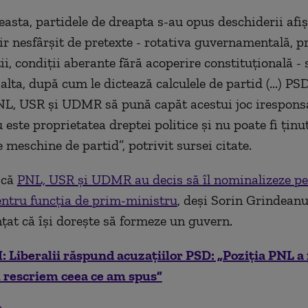
easta, partidele de dreapta s-au opus deschiderii afi
ir nesfârșit de pretexte - rotativa guvernamentală, pr
ții, condiții aberante fără acoperire constituțională 
a alta, după cum le dictează calculele de partid (...) P
PNL, USR și UDMR să pună capăt acestui joc iresponsa
este proprietatea dreptei politice și nu poate fi ținu
 meschine de partid”, potrivit sursei citate.
 că
PNL, USR și UDMR au decis să îl nominalizeze pe
ntru funcția de prim-ministru
, deși Sorin Grindeanu,
țat că își dorește să formeze un guvern.
 Liberalii răspund acuzațiilor PSD: „Poziția PNL a 
u rescriem ceea ce am spus”