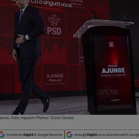
ndeanu. Foto: Inquam Photos/ Octav Ganea
Urmărește
Digi24
în Google Discover
Adaugă
Digi24
ca sursă preferată în Googl