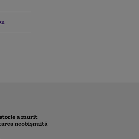
an
istorie a murit
citarea neobișnuită