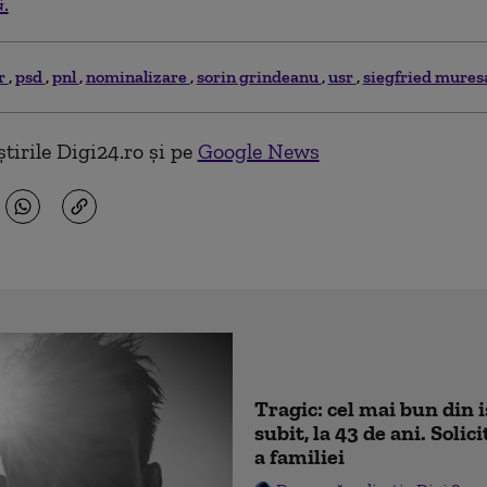
.
r
psd
pnl
nominalizare
sorin grindeanu
usr
siegfried mures
tirile Digi24.ro și pe
Google News
Tragic: cel mai bun din 
subit, la 43 de ani. Soli
a familiei