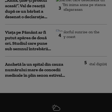
„Anna, ţine-ţi prostul
acasă!”. Val de reacții
3
după ce un bărbat a
desenat o declarație...
Viața pe Pământ ar fi
4
putut apărea de două
ori. Studiul care pune
sub semnul întrebării...
5
Anchetă la un spital din cauza
numărului mare de concedii
medicale în plin sezon estival...