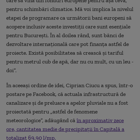
care să vină din fonduri europene pentru așa ceva,
pentru schimbări climatice. Mă voi implica la nivelul
etapei de programare ca următorii bani europeni să
acopere inclusiv aceste investiții care sunt esențiale
pentru București. În al doilea rând, sunt bănci de
dezvoltare internațională care pot finanța astfel de
proiecte. Există posibilitatea să crească și tariful
pentru metrul cub de apă, dar nu cu mult, cu un leu -
doi”.
În aceeași ordine de idei, Ciprian Ciucu a spus, într-o
postare pe Facebook,
că actuala infrastructură de
canalizare şi de preluare a apelor pluviale nu a fost
proiectată pentru „astfel de fenomene
meteorologice”, adăugând că
în aproximativ zece
ore, cantitatea medie de precipitaţii în Capitală a
totalizat 69,90 l/mp.