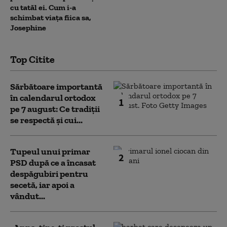
cu tatăl ei. Cum i-a
schimbat viața fiica sa,
Josephine
Top Citite
Sărbătoare importantă
în calendarul ortodox
1
pe 7 august: Ce tradiții
se respectă și cui...
Tupeul unui primar
2
PSD după ce a încasat
despăgubiri pentru
secetă, iar apoi a
vândut...