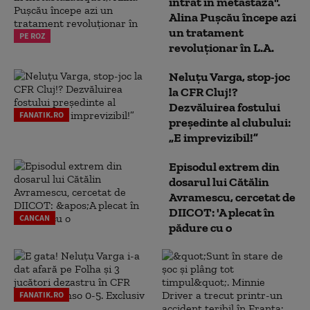
intrat în metastază".
Alina Pușcău începe azi
un tratament
PE ROZ
revoluționar în L.A.
Neluțu Varga, stop-joc
la CFR Cluj!?
Dezvăluirea fostului
FANATIK.RO
președinte al clubului:
„E imprevizibil!”
Episodul extrem din
dosarul lui Cătălin
Avramescu, cercetat de
DIICOT: 'A plecat în
CANCAN
pădure cu o
FANATIK.RO