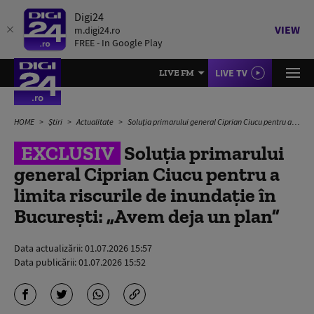
Digi24
VIEW
m.digi24.ro
FREE - In Google Play
LIVE TV
LIVE FM
HOME
Știri
Actualitate
Soluția primarului general Ciprian Ciucu pentru a limita riscurile de inundație în București: „Avem deja un plan”
EXCLUSIV
Soluția primarului
general Ciprian Ciucu pentru a
limita riscurile de inundație în
București: „Avem deja un plan”
Data actualizării:
01.07.2026 15:57
Data publicării:
01.07.2026 15:52