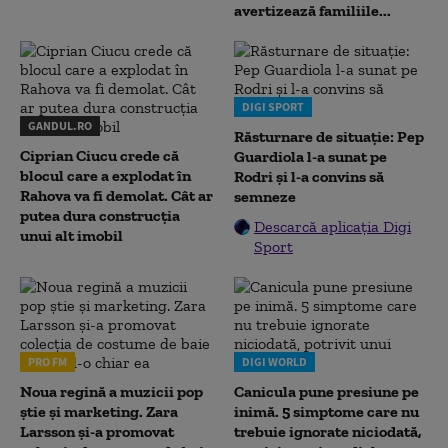
avertizează familiile...
DIGI SPORT
GANDUL.RO
Răsturnare de situație: Pep
Ciprian Ciucu crede că
Guardiola l-a sunat pe
blocul care a explodat în
Rodri și l-a convins să
Rahova va fi demolat. Cât ar
semneze
putea dura construcția
Descarcă aplicația Digi
unui alt imobil
Sport
PRO FM
DIGI WORLD
Noua regină a muzicii pop
Canicula pune presiune pe
știe și marketing. Zara
inimă. 5 simptome care nu
Larsson și-a promovat
trebuie ignorate niciodată,