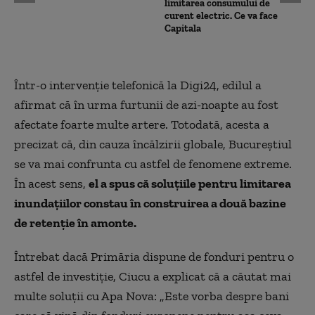
limitarea consumului de
curent electric. Ce va face
Capitala
Într-o intervenție telefonică la Digi24, edilul a
afirmat că în urma furtunii de azi-noapte au fost
afectate foarte multe artere. Totodată, acesta a
precizat că, din cauza încălzirii globale, Bucureștiul
se va mai confrunta cu astfel de fenomene extreme.
În acest sens,
el a spus că soluțiile pentru limitarea
inundațiilor constau în construirea a două bazine
de retenție în amonte.
Întrebat dacă Primăria dispune de fonduri pentru o
astfel de investiție, Ciucu a explicat că a căutat mai
multe soluții cu Apa Nova: „Este vorba despre bani