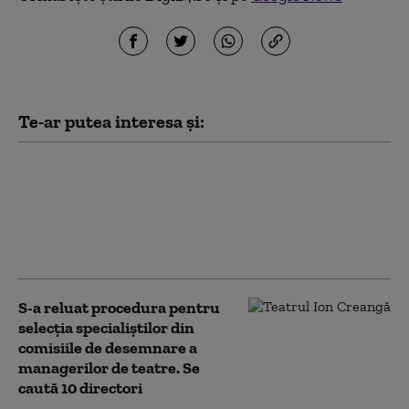
Te-ar putea interesa și:
„Meșteri” care lăsau case fără
acoperiș și apoi cereau sume
uriașe proprietarilor pentru
lucrări. Trei bărbați, trimiși
în judecată
S-a reluat procedura pentru
selecţia specialiştilor din
comisiile de desemnare a
managerilor de teatre. Se
caută 10 directori