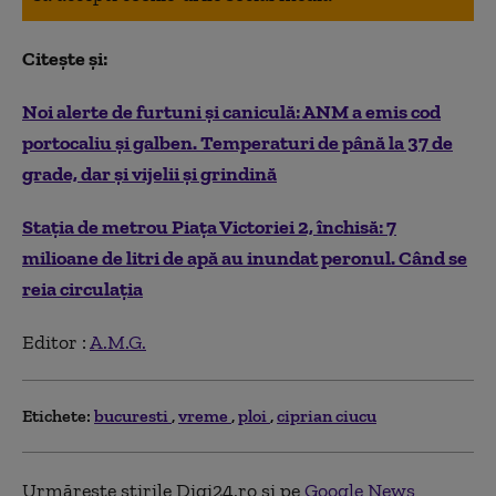
Citește și:
Noi alerte de furtuni și caniculă: ANM a emis cod
portocaliu și galben. Temperaturi de până la 37 de
grade, dar și vijelii și grindină
Stația de metrou Piața Victoriei 2, închisă: 7
milioane de litri de apă au inundat peronul. Când se
reia circulația
Editor :
A.M.G.
Etichete:
bucuresti
vreme
ploi
ciprian ciucu
Urmărește știrile Digi24.ro și pe
Google News