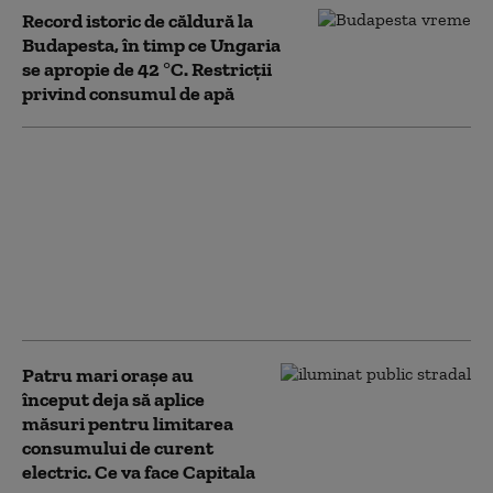
Record istoric de căldură la
Budapesta, în timp ce Ungaria
se apropie de 42 °C. Restricții
privind consumul de apă
HARTĂ Alerte de
vreme extremă.
Meteorologii au
prelungit Codul roșu
de caniculă și anunță
ploi și vijelii în mare
parte a țării
Patru mari orașe au
început deja să aplice
măsuri pentru limitarea
consumului de curent
electric. Ce va face Capitala