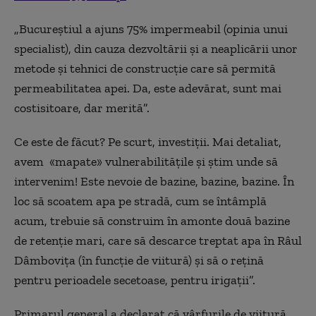
„Bucureștiul a ajuns 75% impermeabil (opinia unui
specialist), din cauza dezvoltării și a neaplicării unor
metode și tehnici de construcție care să permită
permeabilitatea apei. Da, este adevărat, sunt mai
costisitoare, dar merită”.
Ce este de făcut? Pe scurt, investiții. Mai detaliat,
avem
«
mapate
»
vulnerabilitățile și știm unde să
intervenim! Este nevoie de bazine, bazine, bazine. În
loc să scoatem apa pe stradă, cum se întâmplă
acum, trebuie să construim în amonte două bazine
de retenție mari, care să descarce treptat apa în Râul
Dâmbovița (în funcție de viitură) și să o rețină
pentru perioadele secetoase, pentru irigații”.
Primarul general a declarat că vârfurile de viitură