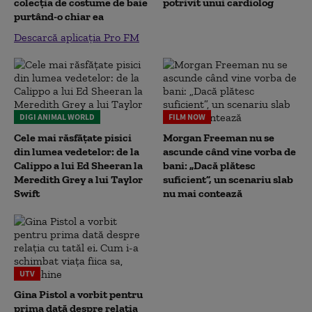
colecția de costume de baie
potrivit unui cardiolog
purtând-o chiar ea
Descarcă aplicația Pro FM
DIGI ANIMAL WORLD
FILM NOW
Cele mai răsfățate pisici
Morgan Freeman nu se
din lumea vedetelor: de la
ascunde când vine vorba de
Calippo a lui Ed Sheeran la
bani: „Dacă plătesc
Meredith Grey a lui Taylor
suficient”, un scenariu slab
Swift
nu mai contează
UTV
Gina Pistol a vorbit pentru
prima dată despre relația