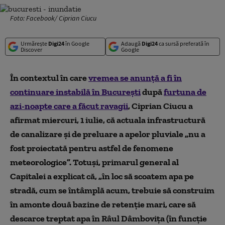
Foto: Facebook/ Ciprian Ciucu
Urmărește
Digi24
în Google
Adaugă
Digi24
ca sursă preferată în
Discover
Google
În contextul în care
vremea se anunță a fi în
continuare instabilă în București
după
furtuna de
azi-noapte care a făcut ravagii
, Ciprian Ciucu a
afirmat miercuri, 1 iulie, că actuala infrastructură
de canalizare și de preluare a apelor pluviale „nu a
fost proiectată pentru astfel de fenomene
meteorologice”. Totuși, primarul general al
Capitalei a explicat că, „în loc să scoatem apa pe
stradă, cum se întâmplă acum, trebuie să construim
în amonte două bazine de retenție mari, care să
descarce treptat apa în Râul Dâmbovița (în funcție