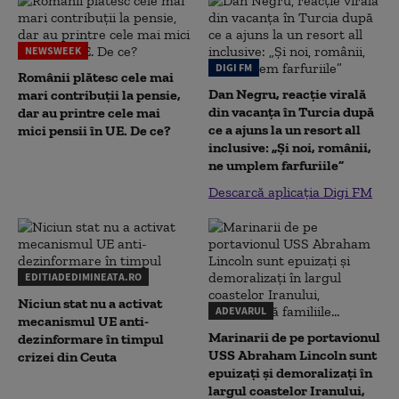
NEWSWEEK
DIGI FM
Românii plătesc cele mai
Dan Negru, reacție virală
mari contribuții la pensie,
din vacanța în Turcia după
dar au printre cele mai
ce a ajuns la un resort all
mici pensii în UE. De ce?
inclusive: „Și noi, românii,
ne umplem farfuriile”
Descarcă aplicația Digi FM
EDITIADEDIMINEATA.RO
Niciun stat nu a activat
ADEVARUL
mecanismul UE anti-
Marinarii de pe portavionul
dezinformare în timpul
USS Abraham Lincoln sunt
crizei din Ceuta
epuizați și demoralizați în
largul coastelor Iranului,