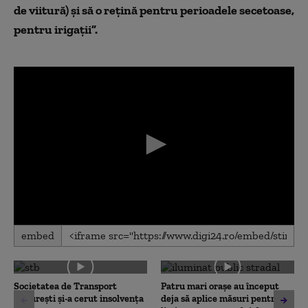
de viitură) și să o rețină pentru perioadele secetoase,
pentru irigații”.
0
embed
seconds
of
0
seconds
Societatea de Transport
Patru mari orașe au început
București și-a cerut insolvența
deja să aplice măsuri pentru