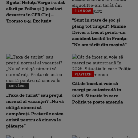
E gata! Neluțu Varga i-a dat
afară pe Folha și 3 jucători
FILM NOW
dezastru în CFR Cluj –
"Sunt în stare de șoc și
Tromso 0-5. Exclusiv
plâng tot timpul". Minnie
Driver a trecut printr-un
accident teribil în Franța:
"Ne-am târât din mașină"
PLAYTECH
Cât de încet ai voie să
ADEVĂRUL
mergi pe autostradă în
„Taxa de turist” sau prețul
2026. Situația în care
normal al vacanței? „Nu vă
Poliția te poate amenda
obligă nimeni să
cumpărați. Prețurile astea
există pentru că cineva le
plătește”