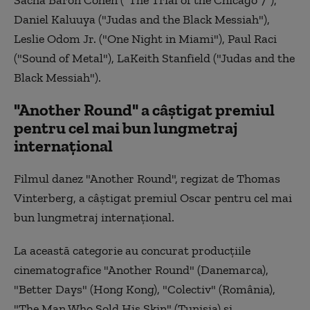
Daniel Kaluuya ("Judas and the Black Messiah"),
Leslie Odom Jr. ("One Night in Miami"), Paul Raci
("Sound of Metal"), LaKeith Stanfield ("Judas and the
Black Messiah").
"Another Round" a câştigat premiul
pentru cel mai bun lungmetraj
internaţional
Filmul danez "Another Round", regizat de Thomas
Vinterberg, a câştigat premiul Oscar pentru cel mai
bun lungmetraj internaţional.
La această categorie au concurat producţiile
cinematografice "Another Round" (Danemarca),
"Better Days" (Hong Kong), "Colectiv" (România),
"The Man Who Sold His Skin" (Tunisia) şi