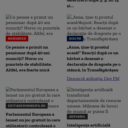
și...
NEWSWEEK
DIGI FM
Ce pensie a primit un
„Anna, ţine-ţi prostul
pensionar după 40 ani
acasă!" Reacţii după ce un
munciți? Noroc cu
bărbat a desenat o
punctele de stabilitate.
declaraţie de dragoste pe o
Altfel, era foarte mică
stâncă, în Transfăgărăşan
Descarcă aplicația Digi FM
EDITIADEDIMINEATA.RO
Parlamentul European a
ADEVARUL
lansat un joc gratuit în care
Inteligența artificială
utilizatorii controlează o