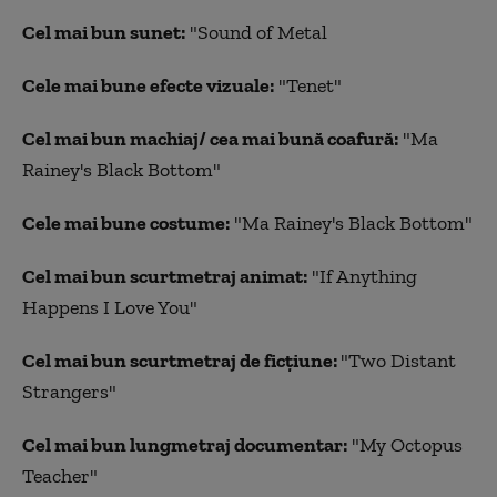
Cel mai bun sunet:
"Sound of Metal
Cele mai bune efecte vizuale:
"Tenet"
Cel mai bun machiaj/ cea mai bună coafură:
"Ma
Rainey's Black Bottom"
Cele mai bune costume:
"Ma Rainey's Black Bottom"
Cel mai bun scurtmetraj animat:
"If Anything
Happens I Love You"
Cel mai bun scurtmetraj de ficţiune:
"Two Distant
Strangers"
Cel mai bun lungmetraj documentar:
"My Octopus
Teacher"