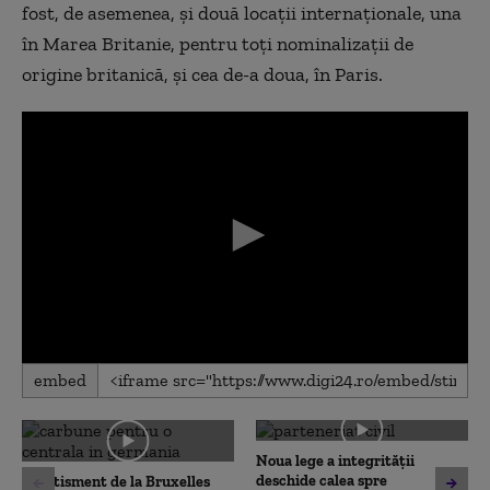
fost, de asemenea, şi două locaţii internaţionale, una
în Marea Britanie, pentru toţi nominalizaţii de
origine britanică, şi cea de-a doua, în Paris.
0
embed
seconds
of
0
seconds
Noua lege a integrității
deschide calea spre
Avertisment de la Bruxelles