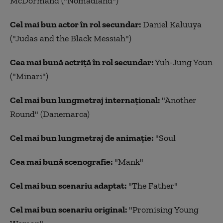
McDormand ("Nomadland")
Cel mai bun actor în rol secundar:
Daniel Kaluuya
("Judas and the Black Messiah")
Cea mai bună actriţă în rol secundar:
Yuh-Jung Youn
("Minari")
Cel mai bun lungmetraj internaţional:
"Another
Round" (Danemarca)
Cel mai bun lungmetraj de animaţie:
"Soul
Cea mai bună scenografie:
"Mank"
Cel mai bun scenariu adaptat:
"The Father"
Cel mai bun scenariu original:
"Promising Young