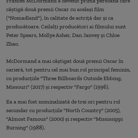
Frances McDormand a devenit prima persoană care
câştigă două premii Oscar cu acelaşi film
("Nomadland"), în calitate de actriţă dar şi ca
producătoare. Ceilalţi producători ai filmului sunt
Peter Spears, Mollye Asher, Dan Janvey şi Chloe
Zhao.
McDormand a mai câştigat două premii Oscar în
carieră, tot pentru cel mai bun rol principal feminin,
cu producţiile "Three Billboards Outside Ebbing,
Missouri" (2017) şi respectiv "Fargo" (1996).
Ea a mai fost nominalizată de trei ori pentru rol
secundar cu producţiile "North Country" (2005),
"Almost Famous" (2000) şi respectiv "Mississippi
Burning" (1988).