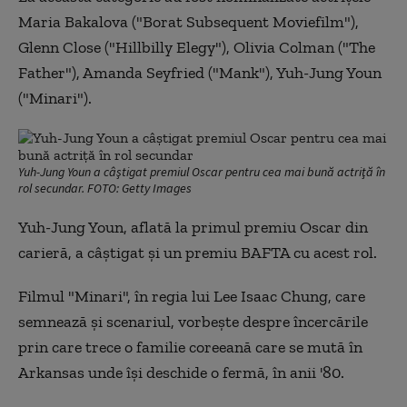
Maria Bakalova ("Borat Subsequent Moviefilm"),
Glenn Close ("Hillbilly Elegy"), Olivia Colman ("The
Father"), Amanda Seyfried ("Mank"), Yuh-Jung Youn
("Minari").
Yuh-Jung Youn a câştigat premiul Oscar pentru cea mai bună actriţă în
rol secundar. FOTO: Getty Images
Yuh-Jung Youn, aflată la primul premiu Oscar din
carieră, a câştigat şi un premiu BAFTA cu acest rol.
Filmul "Minari", în regia lui Lee Isaac Chung, care
semnează şi scenariul, vorbeşte despre încercările
prin care trece o familie coreeană care se mută în
Arkansas unde îşi deschide o fermă, în anii '80.