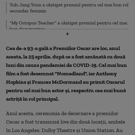
Yuh-Jung Youn a câştigat premiul pentru cel mai bun rol
secundar feminin
"My Octopus Teacher" a câştigat premiul pentru cel mai
bun documentar
"Soul", desemnat cel mai bun lungmetraj de animaţie
Cea de-a 93-a gală a Premiilor Oscar are loc, anul
Chloe Zhao a câştigat premiul pentru cea mai bună regie
acesta, la 25 aprilie, după ce a fost amânată cu două
luni din cauza pandemiei de COVID-19. Cel mai bun
Daniel Kaluuya, desemnat cel mai bun actor în rol
secundar
film a fost desemnat "Nomadland", iar Anthony
Hopkins și Frances McDormand au primit Oscarul
"Another Round" a câştigat premiul pentru cel mai bun
lungmetraj internaţional
pentru cel mai bun actor și, respectiv, cea mai bună
actriță în rol principal.
"The Father" a câştigat premiul pentru cel mai bun
scenariu adaptat
Anul acesta, ceremonia de decernare a premiilor
Filmul "Promising Young Woman", premiat pentru cel
Oscar a fost transmisă live din două locaţii, ambele
mai bun scenariu original
în Los Angeles: Dolby Theatre şi Union Station. Au