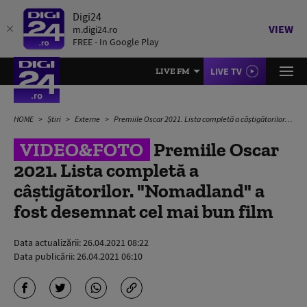
Digi24
VIEW
m.digi24.ro
FREE - In Google Play
LIVE TV
LIVE FM
HOME
Știri
Externe
Premiile Oscar 2021. Lista completă a câștigătorilor. "Nomadland" a fost desemnat cel mai bun film
VIDEO&FOTO
Premiile Oscar
2021. Lista completă a
câștigătorilor. "Nomadland" a
fost desemnat cel mai bun film
Data actualizării:
26.04.2021 08:22
Data publicării:
26.04.2021 06:10