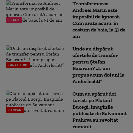
Transformarea
Andreei Marin este
imposibil de ignorat.
PE ROZ
Cum arată acum, în
costum de baie, la 51 de
ani
Unde au dispărut
ofertele de transfer
pentru Ștefan
FANATIK.RO
Baiaram? „L-am
propus acum doi ani la
Anderlecht!”
Cum au apărut doi
turiști pe Platoul
Bucegi. Imaginile
CANCAN
publicate de Salvamont
Prahova au revoltat
românii