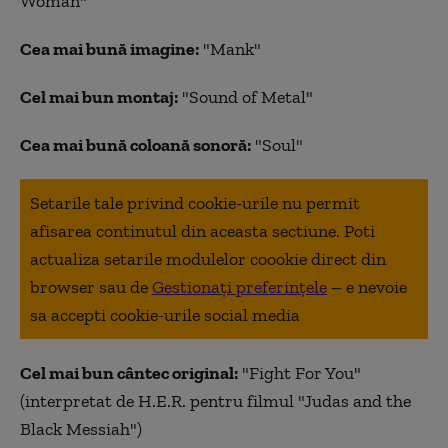
Woman"
Cea mai bună imagine:
"Mank"
Cel mai bun montaj:
"Sound of Metal"
Cea mai bună coloană sonoră:
"Soul"
Setarile tale privind cookie-urile nu permit
afisarea continutul din aceasta sectiune. Poti
actualiza setarile modulelor coookie direct din
browser sau de
Gestionați preferințele
– e nevoie
sa accepti cookie-urile social media
Cel mai bun cântec original:
"Fight For You"
(interpretat de H.E.R. pentru filmul "Judas and the
Black Messiah")