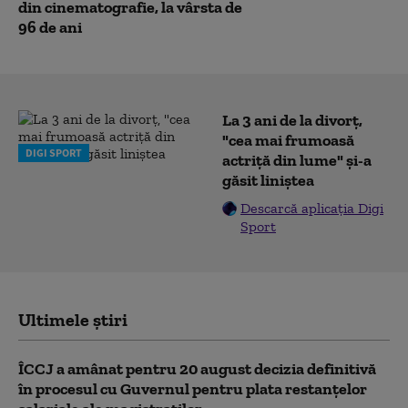
din cinematografie, la vârsta de
96 de ani
La 3 ani de la divorț,
"cea mai frumoasă
DIGI SPORT
actriță din lume" și-a
găsit liniștea
Descarcă aplicația Digi
Sport
Ultimele știri
ÎCCJ a amânat pentru 20 august decizia definitivă
în procesul cu Guvernul pentru plata restanțelor