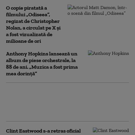
O copie piratată a
filmului „Odiseea”,
regizat de Christopher
Nolan, a circulat pe X și
a fost vizualizată de
milioane de ori
Anthony Hopkins lansează un
album de piese orchestrale, la
88 de ani. „Muzica a fost prima
mea dorinţă”
Helen Mirren: „Forţele răului sunt
prezente şi în Israelul de astăzi. Ai
crede că e imposibil să se repete
aceleași lucruri”
Clint Eastwood s-a retras oficial