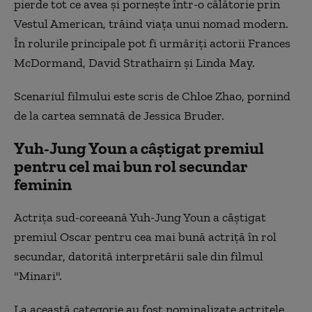
pierde tot ce avea şi porneşte într-o călătorie prin
Vestul American, trăind viaţa unui nomad modern.
În rolurile principale pot fi urmăriţi actorii Frances
McDormand, David Strathairn şi Linda May.
Scenariul filmului este scris de Chloe Zhao, pornind
de la cartea semnată de Jessica Bruder.
Yuh-Jung Youn a câştigat premiul
pentru cel mai bun rol secundar
feminin
Actriţa sud-coreeană Yuh-Jung Youn a câştigat
premiul Oscar pentru cea mai bună actriţă în rol
secundar, datorită interpretării sale din filmul
"Minari".
La această categorie au fost nominalizate actriţele