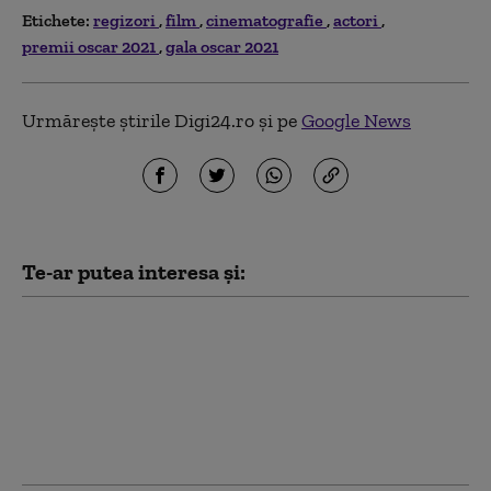
Etichete:
regizori
film
cinematografie
actori
premii oscar 2021
gala oscar 2021
Urmărește știrile Digi24.ro și pe
Google News
Te-ar putea interesa și:
Netflix, dat în judecată
pentru 105 milioane de
dolari după furtul unui
thriller de război cu
Nicolas Cage. Reacția
companiei