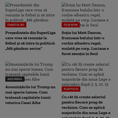
FANATIK.RO
FILM NOW
Președintele din SuperLiga
Soția lui Matt Damon,
care vrea să renunțe la
frumoasa balului într-o
fotbal și să intre în politică:
rochie albastru regal,
„Mă gândesc serios”
mulată pe corp. Luciana a
furat atenția la Seul
ADEVĂRUL
Amenințările lui Trump nu
PLAYTECH
mai sperie lumea. Cum
Cu cât îți crește salariul
tratează capitalele lumii
pentru fiecare prag de
retorica Casei Albe
vechime. Cum se aplică
majorările din noua Lege a
salarizării după 3, 5, 10, 15