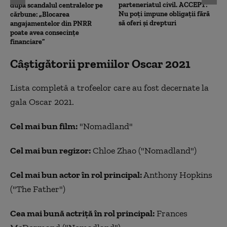
parteneriatul civil. ACCEPT:
după scandalul centralelor pe
Nu poți impune obligații fără
cărbune: „Blocarea
să oferi și drepturi
angajamentelor din PNRR
poate avea consecințe
financiare”
Câștigătorii premiilor Oscar 2021
Lista completă a trofeelor care au fost decernate la
gala Oscar 2021.
Cel mai bun film:
"Nomadland"
Cel mai bun regizor:
Chloe Zhao ("Nomadland")
Cel mai bun actor în rol principal:
Anthony Hopkins
("The Father")
Cea mai bună actriţă în rol principal:
Frances