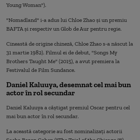
Young Woman").
"Nomadland" i-a adus lui Chloe Zhao şi un premiu
BAFTA şi respectiv un Glob de Aur pentru regie.
Cineastă de origine chineză, Chloe Zhao s-a născut la
31 martie 1982). Filmul ei de debut, "Songs My
Brothers Taught Me" (2015), a avut premiera la
Festivalul de Film Sundance.
Daniel Kaluuya, desemnat cel mai bun
actor în rol secundar
Daniel Kaluuya a câştigat premiul Oscar pentru cel
mai bun actor în rol secundar.
La această categorie au fost nominalizaţi actorii
Sacha Baron Cohen ("The Trial of the Chicago 7"),