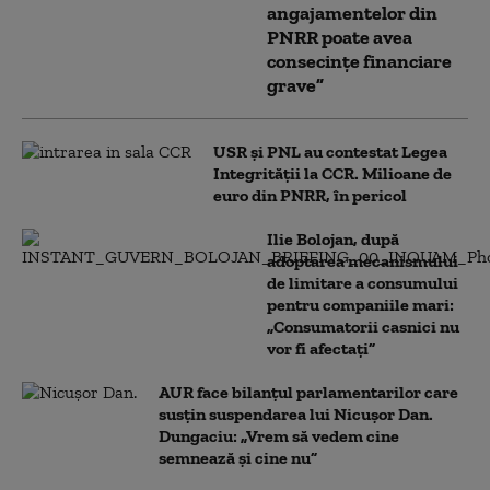
angajamentelor din
PNRR poate avea
consecințe financiare
grave”
USR și PNL au contestat Legea
Integrității la CCR. Milioane de
euro din PNRR, în pericol
Ilie Bolojan, după
adoptarea mecanismului
de limitare a consumului
pentru companiile mari:
„Consumatorii casnici nu
vor fi afectați”
AUR face bilanțul parlamentarilor care
susțin suspendarea lui Nicușor Dan.
Dungaciu: „Vrem să vedem cine
semnează și cine nu”