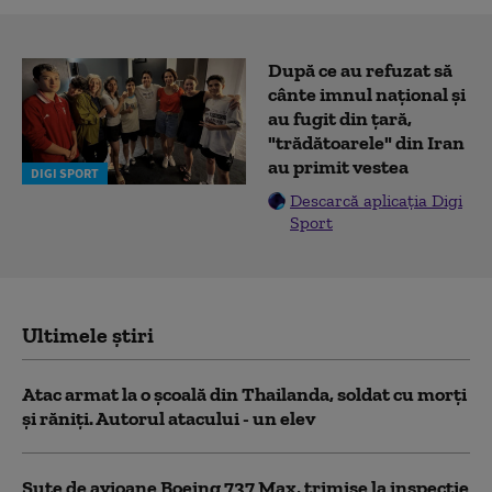
După ce au refuzat să
cânte imnul naţional şi
au fugit din ţară,
"trădătoarele" din Iran
au primit vestea
DIGI SPORT
Descarcă aplicația Digi
Sport
Ultimele știri
Atac armat la o şcoală din Thailanda, soldat cu morţi
şi răniţi. Autorul atacului - un elev
Sute de avioane Boeing 737 Max, trimise la inspecție