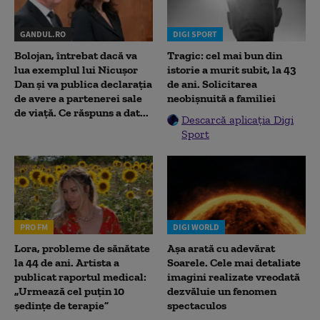
GANDUL.RO
DIGI SPORT
Bolojan, întrebat dacă va
Tragic: cel mai bun din
lua exemplul lui Nicușor
istorie a murit subit, la 43
Dan și va publica declarația
de ani. Solicitarea
de avere a partenerei sale
neobișnuită a familiei
de viață. Ce răspuns a dat...
Descarcă aplicația Digi
Sport
PRO FM
DIGI WORLD
Lora, probleme de sănătate
Așa arată cu adevărat
la 44 de ani. Artista a
Soarele. Cele mai detaliate
publicat raportul medical:
imagini realizate vreodată
„Urmează cel puțin 10
dezvăluie un fenomen
ședințe de terapie”
spectaculos