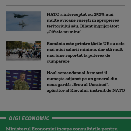
NATO a interceptat cu 250% mai
multe avioane rusești în apropierea
teritoriului său. Bilanț îngrijorător:
„Cifrele nu mint”
România este printre țările UE cu cele
mai mici salarii minime, dar stă mult
mai bine raportat la puterea de
cumpărare
Noul comandant al Armatei îl
numește adjunct pe un general din
noua gardă: „Erou al Ucrainei”,
apărător al Kievului, instruit de NATO
DIGI ECONOMIC
Ministerul Economiei începe consultările pentru