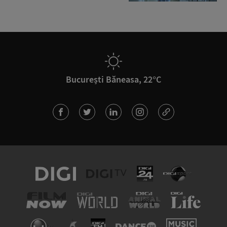
București Băneasa, 22°C