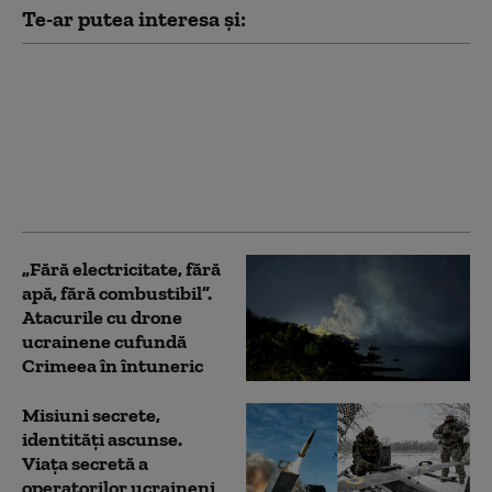
Te-ar putea interesa și:
„Ucrainenilor, nu aveți
empatie?” Comercianți
ruși, în lacrimi după ce
dronele au lovit noi
depozite în apropiere
de Sankt Petersburg
„Fără electricitate, fără
apă, fără combustibil”.
Atacurile cu drone
ucrainene cufundă
Crimeea în întuneric
Misiuni secrete,
identități ascunse.
Viața secretă a
operatorilor ucraineni