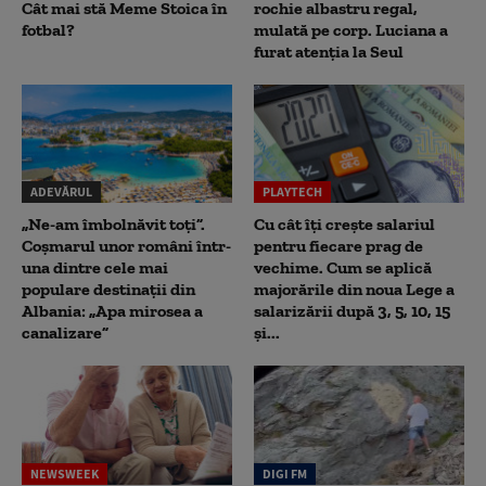
Cât mai stă Meme Stoica în
rochie albastru regal,
fotbal?
mulată pe corp. Luciana a
furat atenția la Seul
ADEVĂRUL
PLAYTECH
„Ne-am îmbolnăvit toți”.
Cu cât îți crește salariul
Coșmarul unor români într-
pentru fiecare prag de
una dintre cele mai
vechime. Cum se aplică
populare destinații din
majorările din noua Lege a
Albania: „Apa mirosea a
salarizării după 3, 5, 10, 15
canalizare”
și...
NEWSWEEK
DIGI FM