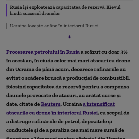
Rusia își exploatează capacitatea de rezervă, Kievul
laudă succesul dronelor
Ucraina lovește adânc în interiorul Rusiei
Procesarea petrolului în Rusia
a scăzut cu doar 3%
în acest an, în ciuda celor mai mari atacuri cu drone
din Ucraina de până acum, deoarece rafinăriile au
evitat o scădere bruscă a producției de combustibil,
folosind capacitatea de rezervă pentru a compensa
daunele provocate de atacuri, au arătat surse și
date, citate de
Reuters
. Ucraina
a intensificat
atacurile cu drone în interiorul Rusiei
, cu scopul de
a distruge rafinăriile de petrol, depozitele și
conductele și de a paraliza cea mai mare sursă de
finanțare a Moscovei pentru războiul din Ucraina.