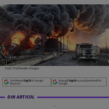
Foto: Profimedia Images
Urmărește
Digi24
în Google
Adaugă
Digi24
ca sursă preferată în
Discover
Google
DIN ARTICOL