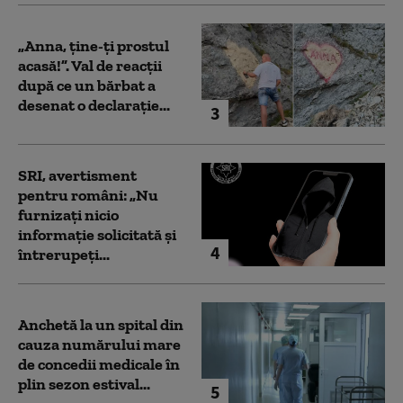
„Anna, ţine-ţi prostul
acasă!”. Val de reacții
după ce un bărbat a
desenat o declarație...
3
SRI, avertisment
pentru români: „Nu
furnizați nicio
informație solicitată și
4
întrerupeți...
Anchetă la un spital din
cauza numărului mare
de concedii medicale în
plin sezon estival...
5