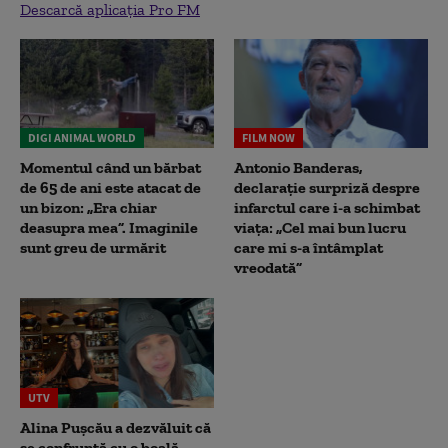
Descarcă aplicația Pro FM
DIGI ANIMAL WORLD
FILM NOW
Momentul când un bărbat
Antonio Banderas,
de 65 de ani este atacat de
declarație surpriză despre
un bizon: „Era chiar
infarctul care i-a schimbat
deasupra mea”. Imaginile
viața: „Cel mai bun lucru
sunt greu de urmărit
care mi s-a întâmplat
vreodată”
UTV
Alina Pușcău a dezvăluit că
se confruntă cu o boală