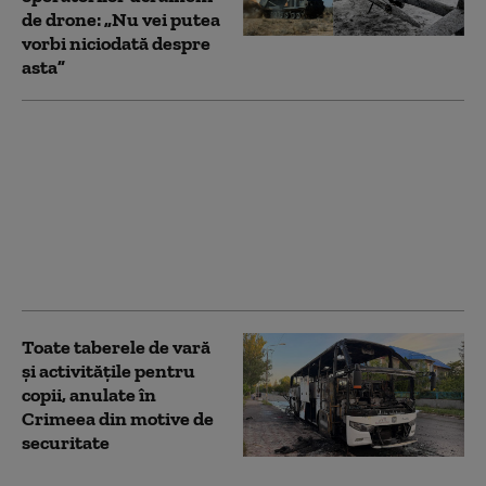
de drone: „Nu vei putea
vorbi niciodată despre
asta”
Putin ignoră penuria
de combustibil din
Rusia și intensifică
atacurile împotriva
Ucrainei. Efectele
atacurilor asupra
rafinăriilor
Toate taberele de vară
și activitățile pentru
copii, anulate în
Crimeea din motive de
securitate