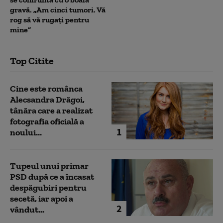
gravă. „Am cinci tumori. Vă
rog să vă rugați pentru
mine”
Top Citite
Cine este românca
Alecsandra Drăgoi,
tânăra care a realizat
fotografia oficială a
1
noului...
Tupeul unui primar
PSD după ce a încasat
despăgubiri pentru
secetă, iar apoi a
2
vândut...