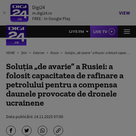
Digi24
VIEW
m.digi24.ro
FREE - In Google Play
LIVE TV
LIVE FM
HOME
Știri
Externe
Rusia
Soluția „de avarie” a Rusiei: a folosit capacitatea de rafinare a petrolului pentru a compensa daunele provocate de dronele ucrainene
Soluția „de avarie” a Rusiei: a
folosit capacitatea de rafinare a
petrolului pentru a compensa
daunele provocate de dronele
ucrainene
Data publicării:
14.11.2025 07:00