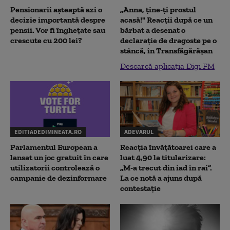
Pensionarii așteaptă azi o
„Anna, ţine-ţi prostul
decizie importantă despre
acasă!" Reacţii după ce un
pensii. Vor fi înghețate sau
bărbat a desenat o
crescute cu 200 lei?
declaraţie de dragoste pe o
stâncă, în Transfăgărăşan
Descarcă aplicația Digi FM
EDITIADEDIMINEATA.RO
ADEVARUL
Parlamentul European a
Reacția învățătoarei care a
lansat un joc gratuit în care
luat 4,90 la titularizare:
utilizatorii controlează o
„M-a trecut din iad în rai”.
campanie de dezinformare
La ce notă a ajuns după
contestație