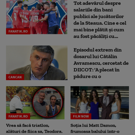
Tot adevărul despre
salariile din bani
publici ale jucătorilor
de la Steaua. Cine e cel
mai bine plătit și cum
FANATIK.RO
au fost păcăliți cu...
Episodul extrem din
dosarul lui Cătălin
Avramescu, cercetat de
DIICOT: 'A plecat în
pădure cu o
CANCAN
FANATIK.RO
FILM NOW
Vrea să facă triatlon,
Soția lui Matt Damon,
alături de fiica sa, Teodora.
frumoasa balului într-o