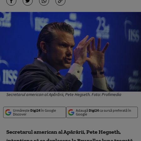
Secretarul american al Apărării, Pete Hegseth. Foto: Profimedia
Urmărește
Digi24
în Google
Adaugă
Digi24
ca sursă preferată în
Discover
Google
Secretarul american al Apărării, Pete Hegseth,
intenționa să se deplaseze la Bruxelles luna trecută