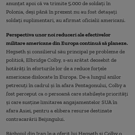
anunțat apoi că va trimite 5.000 de soldați în
Polonia, deși până în prezent nu au fost detașați
soldați suplimentari, au afirmat oficialii americani.
Perspectiva unor noi reduceri ale efectivelor
militare americane din Europa continuă să planeze.
Hegseth și consilierul său principal pe probleme de
politică, Elbridge Colby, s-au arătat deosebit de
hotărâți în eforturile lor de a reduce forțele
americane dislocate în Europa. De-a lungul anilor
petrecuți în cadrul și în afara Pentagonului, Colby a
fost perceput ca o persoană care stabilește priorități
și care susține limitarea angajamentelor SUA în
afara Asiei, pentru a elibera resurse destinate
contracarării Beijingului.
Războiul din Iran le-a oferit lui Hegseth și Colby o