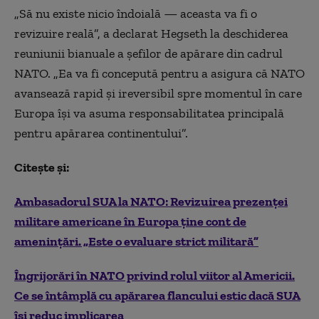
„Să nu existe nicio îndoială — aceasta va fi o
revizuire reală”, a declarat Hegseth la deschiderea
reuniunii bianuale a șefilor de apărare din cadrul
NATO. „Ea va fi concepută pentru a asigura că NATO
avansează rapid și ireversibil spre momentul în care
Europa își va asuma responsabilitatea principală
pentru apărarea continentului”.
Citește și:
Ambasadorul SUA la NATO: Revizuirea prezenţei
militare americane în Europa ţine cont de
ameninţări. „Este o evaluare strict militară”
Îngrijorări în NATO privind rolul viitor al Americii.
Ce se întâmplă cu apărarea flancului estic dacă SUA
își reduc implicarea