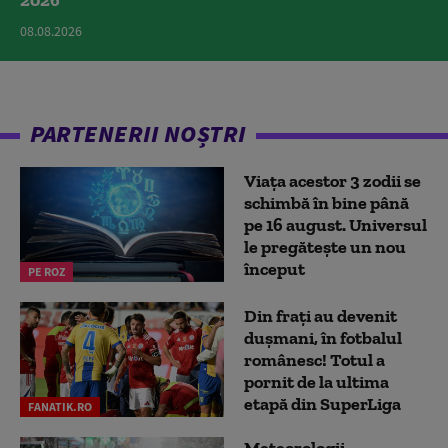
2026
08.08.2026
PARTENERII NOȘTRI
Viața acestor 3 zodii se
schimbă în bine până
pe 16 august. Universul
le pregătește un nou
început
PE ROZ
Din frați au devenit
dușmani, în fotbalul
românesc! Totul a
pornit de la ultima
etapă din SuperLiga
FANATIK.RO