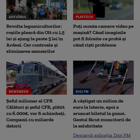
ADEVĂRUL
PLAYTECH
Revolta legumicultorilor:
Poți monta camere video pe
roșiile pleacă din Olt cu 1,5
mașină? Când imaginile
lei și ajung la peste 5 lei în
pot fi folosite ca probă și
Ardeal. Cer controale și
când riști probleme
eliminarea samsarilor
NEWSWEEK
DIGI FM
Șeful milionar al CFR
A câștigat un milion de
Călători și șeful CFR, plătit
euro la loterie, apoi a
cu 6.000€, vor fi schimbați.
aruncat biletul la gunoi.
Companii cu miliarde
Gestul făcut muncitorii de
datorii
la salubritate
Descarcă aplicația Digi FM