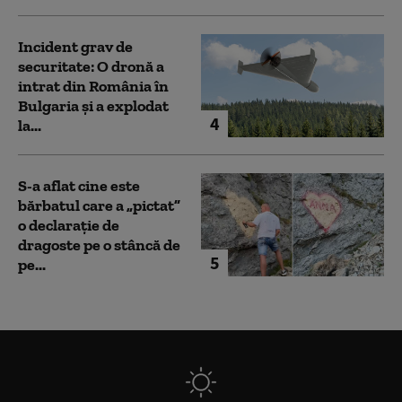
Incident grav de
securitate: O dronă a
intrat din România în
Bulgaria şi a explodat
4
la...
S-a aflat cine este
bărbatul care a „pictat”
o declarație de
dragoste pe o stâncă de
5
pe...