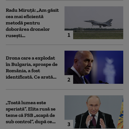
Radu Miruță: „Am găsit
cea mai eficientă
metodă pentru
doborârea dronelor
1
rusești...
Drona care a explodat
în Bulgaria, aproape de
România, a fost
identificată. Ce arată...
2
„Toată lumea este
speriată”. Elita rusă se
teme că FSB „scapă de
sub control”, după ce...
3