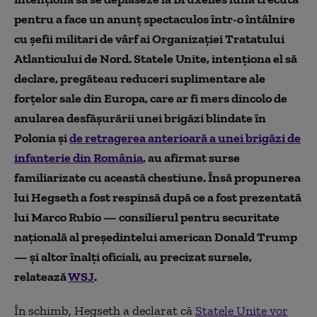
pentru a face un anunț spectaculos într-o întâlnire
cu șefii militari de vârf ai Organizației Tratatului
Atlanticului de Nord. Statele Unite, intenționa el să
declare, pregăteau reduceri suplimentare ale
forțelor sale din Europa, care ar fi mers dincolo de
anularea desfășurării unei brigăzi blindate în
Polonia și
de retragerea anterioară a unei brigăzi de
infanterie din România
, au afirmat surse
familiarizate cu această chestiune. Însă propunerea
lui Hegseth a fost respinsă după ce a fost prezentată
lui Marco Rubio — consilierul pentru securitate
națională al președintelui american Donald Trump
— și altor înalți oficiali, au precizat sursele,
relatează
WSJ
.
În schimb, Hegseth a declarat că
Statele Unite vor