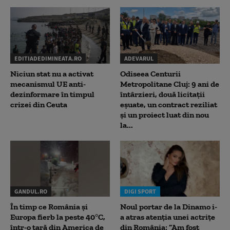
EDITIADEDIMINEATA.RO
ADEVARUL
Niciun stat nu a activat
Odiseea Centurii
mecanismul UE anti-
Metropolitane Cluj: 9 ani de
dezinformare în timpul
întârzieri, două licitații
crizei din Ceuta
eșuate, un contract reziliat
și un proiect luat din nou
la...
GANDUL.RO
DIGI SPORT
În timp ce România și
Noul portar de la Dinamo i-
Europa fierb la peste 40°C,
a atras atenția unei actrițe
într-o țară din America de
din România: ”Am fost