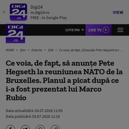
Digi24
VIEW
m.digi24.ro
FREE - In Google Play
LIVE TV
LIVE FM
HOME
Știri
Externe
SUA
Ce voia, de fapt, să anunțe Pete Hegseth la reuniunea NATO de la Bruxelles. Planul a picat după ce i-a fost prezentat lui Marco Rubio
Ce voia, de fapt, să anunțe Pete
Hegseth la reuniunea NATO de la
Bruxelles. Planul a picat după ce
i-a fost prezentat lui Marco
Rubio
Data actualizării:
03.07.2026 11:59
Data publicării:
03.07.2026 11:16