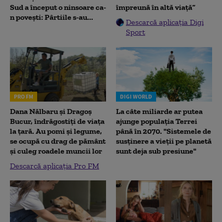
Sud a început o ninsoare ca-
împreună în altă viață”
n povești: Pârtiile s-au...
Descarcă aplicația Digi
Sport
PRO FM
DIGI WORLD
Dana Nălbaru și Dragoș
La câte miliarde ar putea
Bucur, îndrăgostiți de viața
ajunge populația Terrei
la țară. Au pomi și legume,
până în 2070. "Sistemele de
se ocupă cu drag de pământ
susținere a vieții pe planetă
și culeg roadele muncii lor
sunt deja sub presiune"
Descarcă aplicația Pro FM