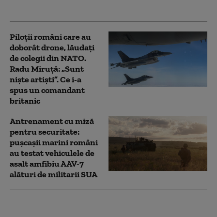
5 al NATO
Piloții români care au
doborât drone, lăudați
de colegii din NATO.
Radu Miruță: „Sunt
niște artiști”. Ce i-a
spus un comandant
britanic
Antrenament cu miză
pentru securitate:
pușcașii marini români
au testat vehiculele de
asalt amfibiu AAV-7
alături de militarii SUA
Serviciile secrete
americane avertizează