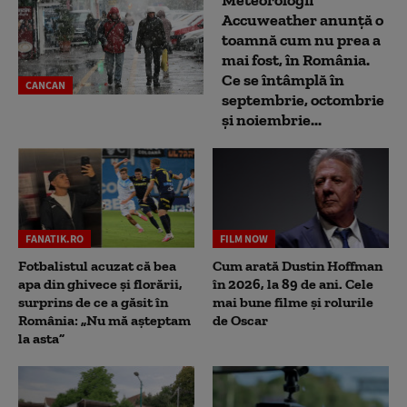
Meteorologii
Accuweather anunță o
toamnă cum nu prea a
mai fost, în România.
Ce se întâmplă în
CANCAN
septembrie, octombrie
și noiembrie...
FANATIK.RO
FILM NOW
Fotbalistul acuzat că bea
Cum arată Dustin Hoffman
apa din ghivece și florării,
în 2026, la 89 de ani. Cele
surprins de ce a găsit în
mai bune filme și rolurile
România: „Nu mă așteptam
de Oscar
la asta”