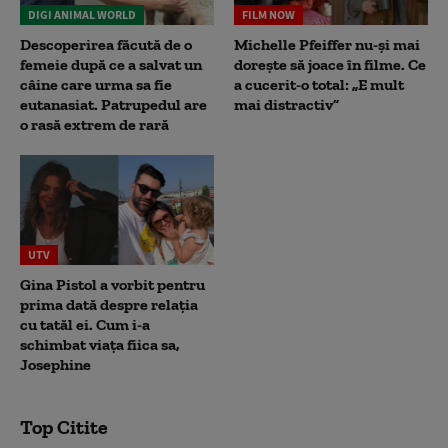
DIGI ANIMAL WORLD
FILM NOW
Descoperirea făcută de o
Michelle Pfeiffer nu-și mai
femeie după ce a salvat un
dorește să joace în filme. Ce
câine care urma sa fie
a cucerit-o total: „E mult
eutanasiat. Patrupedul are
mai distractiv”
o rasă extrem de rară
UTV
Gina Pistol a vorbit pentru
prima dată despre relația
cu tatăl ei. Cum i-a
schimbat viața fiica sa,
Josephine
Top Citite