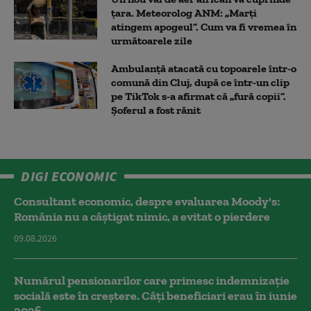
țara. Meteorolog ANM: „Marți
atingem apogeul”. Cum va fi vremea în
următoarele zile
Ambulanţă atacată cu topoarele într-o
comună din Cluj, după ce într-un clip
pe TikTok s-a afirmat că „fură copii”.
Șoferul a fost rănit
DIGI ECONOMIC
Consultant economic, despre evaluarea Moody's:
România nu a câştigat nimic, a evitat o pierdere
09.08.2026
Numărul pensionarilor care primesc indemnizaţie
socială este în creștere. Câți beneficiari erau în iunie