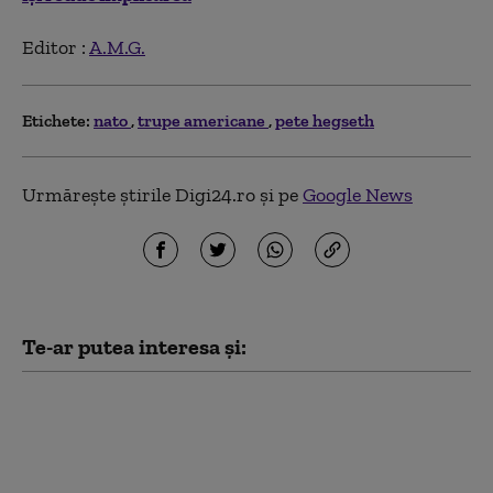
Editor :
A.M.G.
Etichete:
nato
trupe americane
pete hegseth
Urmărește știrile Digi24.ro și pe
Google News
Te-ar putea interesa și:
Ce prevede „Acordul de
apărare comună de la
Mecca”, pe care Turcia
îl compară cu Articolul