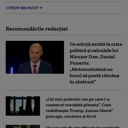
CITEȘTE MAI MULTE
Recomandările redacţiei
Ce soluții există la criza
politică și calculele lui
Nicușor Dan. Daniel
Funeriu:
„Matematicienii au
luxul să poată rămâne
în abstract”
„Cel mai puternic om pe care l-a
cunoscut vreodată planeta”. Cum
redefinește Trump „lumea liberă”
prin ego, cucerire și frică
Un nou val de aer african va cuprinde