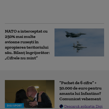
că Putin ar putea ataca
o țară NATO încă din
această toamnă (WSJ)
NATO a interceptat cu
250% mai multe
avioane rusești în
apropierea teritoriului
său. Bilanț îngrijorător:
„Cifrele nu mint”
”Pachet de 6 cifre” +
50.000 de euro pentru
amanta lui Infantino?
Comunicat vehement
DIGI SPORT
Descarcă aplicația Digi