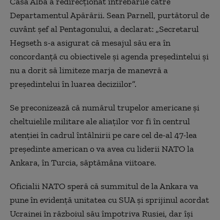
Casa Albă a redirecționat întrebările către
Departamentul Apărării. Sean Parnell, purtătorul de
cuvânt șef al Pentagonului, a declarat: „Secretarul
Hegseth s-a asigurat că mesajul său era în
concordanță cu obiectivele și agenda președintelui și
nu a dorit să limiteze marja de manevră a
președintelui în luarea deciziilor”.
Se preconizează că numărul trupelor americane și
cheltuielile militare ale aliaților vor fi în centrul
atenției în cadrul întâlnirii pe care cel de-al 47-lea
președinte american o va avea cu liderii NATO la
Ankara, în Turcia, săptămâna viitoare.
Oficialii NATO speră că summitul de la Ankara va
pune în evidență unitatea cu SUA și sprijinul acordat
Ucrainei în războiul său împotriva Rusiei, dar își