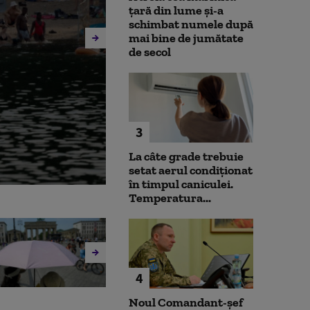
țară din lume și-a
schimbat numele după
mai bine de jumătate
de secol
3
La câte grade trebuie
setat aerul condiționat
în timpul caniculei.
Temperatura...
4
Noul Comandant-șef