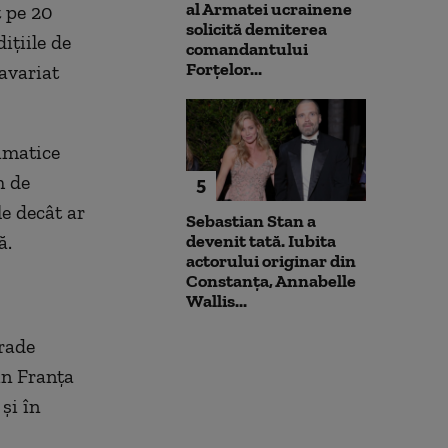
al Armatei ucrainene
t pe 20
solicită demiterea
ițiile de
comandantului
Forțelor...
avariat
limatice
m de
5
e decât ar
Sebastian Stan a
devenit tată. Iubita
ă.
actorului originar din
Constanța, Annabelle
Wallis...
rade
in Franța
și în