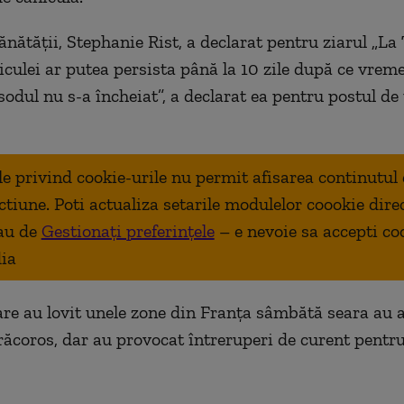
ănătății, Stephanie Rist, a declarat pentru ziarul „La
niculei ar putea persista până la 10 zile după ce vrem
sodul nu s-a încheiat”, a declarat ea pentru postul de 
ale privind cookie-urile nu permit afisarea continutul
ctiune. Poti actualiza setarile modulelor coookie dire
au de
Gestionați preferințele
– e nevoie sa accepti co
ia
are au lovit unele zone din Franța sâmbătă seara au 
răcoros, dar au provocat întreruperi de curent pentr