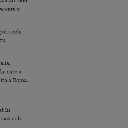
ucă din nou
pe care o
 pătrundă
tru
alia,
la, care a
pitala Roma.
at în
 încă sub