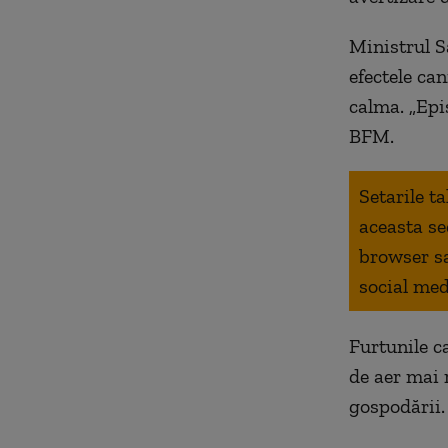
Ministrul S
efectele ca
calma. „Epi
BFM.
Setarile t
aceasta se
browser s
social med
Furtunile c
de aer mai 
gospodării.