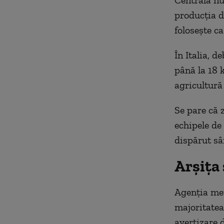
Centrala nu
producția d
folosește ca
În Italia, 
până la 18 
agricultură
Se pare că z
echipele de
dispărut sâ
Arșița
Agenția met
majoritatea 
avertizare 