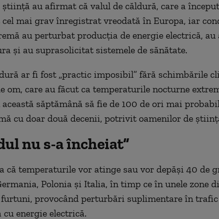
știință au afirmat că valul de căldură, care a începu
t cel mai grav înregistrat vreodată în Europa, iar cond
remă au perturbat producția de energie electrică, au 
ura și au suprasolicitat sistemele de sănătate.
dură ar fi fost „practic imposibil” fără schimbările c
e om, care au făcut ca temperaturile nocturne extre
n această săptămână să fie de 100 de ori mai probabil
rmă cu doar două decenii, potrivit oamenilor de științ
ul nu s-a încheiat”
a că temperaturile vor atinge sau vor depăși 40 de g
Germania, Polonia și Italia, în timp ce în unele zone d
 furtuni, provocând perturbări suplimentare în trafic 
 cu energie electrică.