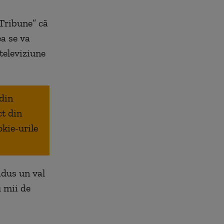
 Tribune” că
ea se va
televiziune
 din
ct din
okie-urile
adus un val
u mii de