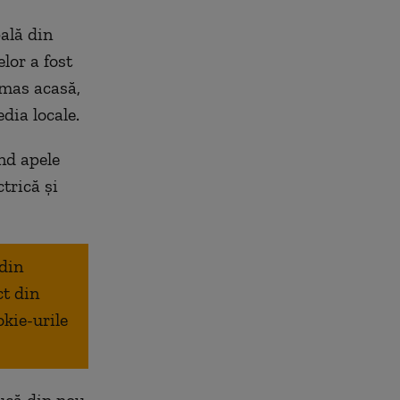
pală din
lor a fost
ămas acasă,
dia locale.
nd apele
trică și
 din
ct din
okie-urile