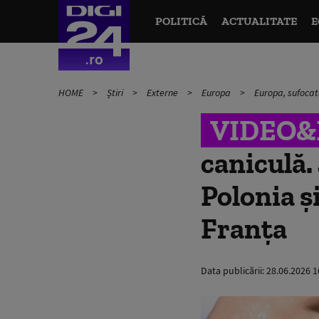
POLITICĂ
ACTUALITATE
E
HOME
Știri
Externe
Europa
Europa, sufocată
VIDEO
caniculă.
Polonia și
Franța
Data publicării:
28.06.2026 1