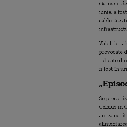
Oamenii de 
iunie, a fos
căldură ext
infrastruct
Valul de căl
provocate d
ridicate di
fi fost în u
„Episod
Se preconiz
Celsius în 
au izbucnit
alimentarea