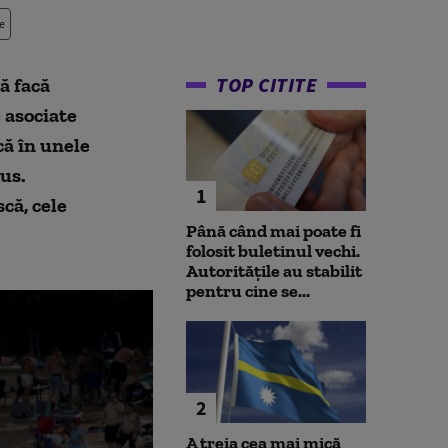
e
TOP CITITE
ă facă
 asociate
ă în unele
us.
1
că, cele
Până când mai poate fi
folosit buletinul vechi.
Autoritățile au stabilit
pentru cine se...
2
A treia cea mai mică