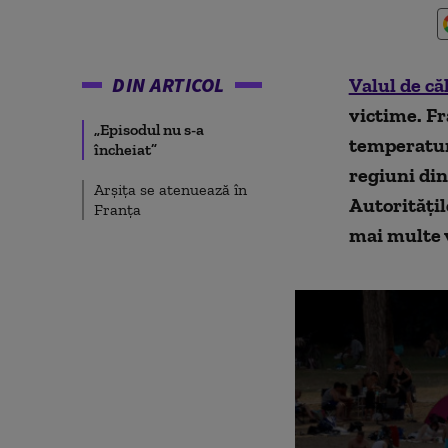
DIN ARTICOL
Valul de că
victime. Fr
„Episodul nu s-a
temperaturi
încheiat”
regiuni din
Arșița se atenuează în
Autoritățil
Franța
mai multe 