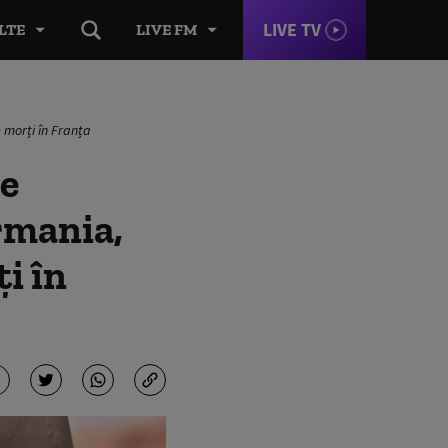
LIVE TV
LTE
LIVE FM
e morți în Franța
de
ermania,
ți în