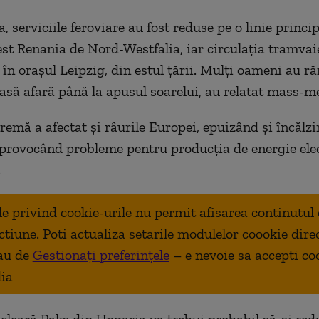
 serviciile feroviare au fost reduse pe o linie princi
est Renania de Nord-Westfalia, iar circulația tramvaie
în orașul Leipzig, din estul țării. Mulți oameni au r
iasă afară până la apusul soarelui, au relatat mass-me
remă a afectat și râurile Europei, epuizând și încălzi
 provocând probleme pentru producția de energie elec
.
ale privind cookie-urile nu permit afisarea continutul
ctiune. Poti actualiza setarile modulelor coookie dire
au de
Gestionați preferințele
– e nevoie sa accepti co
ia