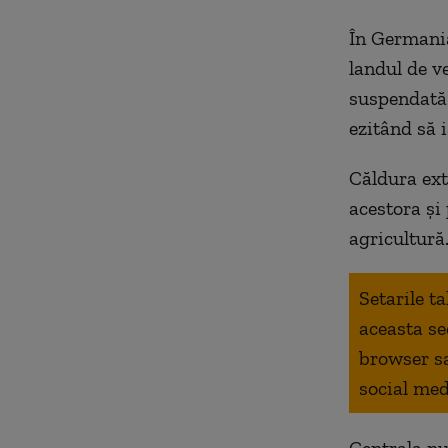
În Germania,
landul de v
suspendată 
ezitând să 
Căldura ext
acestora și
agricultură
Setarile t
aceasta se
browser s
social med