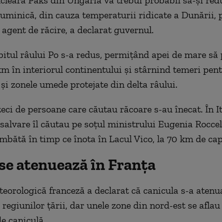
cleară Paks din Ungaria va trebui probabil să-și red
uminică, din cauza temperaturii ridicate a Dunării, 
 agent de răcire, a declarat guvernul.
debitul râului Po s-a redus, permițând apei de mare să
km în interiorul continentului și stârnind temeri pen
 și zonele umede protejate din delta râului.
eci de persoane care căutau răcoare s-au înecat. În It
 salvare îl căutau pe soțul ministrului Eugenia Roccel
mbătă în timp ce înota în Lacul Vico, la 70 km de ca
 se atenuează în Franța
eorologică franceză a declarat că canicula s-a atenu
regiunilor țării, dar unele zone din nord-est se aflau
de caniculă.