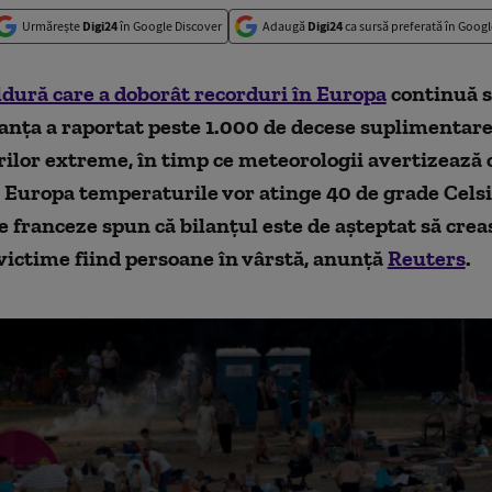
Urmărește
Digi24
în Google Discover
Adaugă
Digi24
ca sursă preferată în Googl
ldură care a doborât recorduri în Europa
continuă s
anța a raportat peste 1.000 de decese suplimentare
lor extreme, în timp ce meteorologii avertizează c
 Europa temperaturile vor atinge 40 de grade Celsi
e franceze spun că bilanțul este de așteptat să creas
victime fiind persoane în vârstă, anunță
Reuters
.