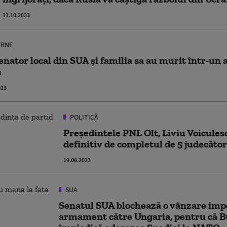
11.10.2023
ERNE
enator local din SUA şi familia sa au murit într-un a
h
023
POLITICĂ
Președintele PNL Olt, Liviu Voiculesc
definitiv de completul de 5 judecător
19.06.2023
SUA
Senatul SUA blochează o vânzare imp
armament către Ungaria, pentru că 