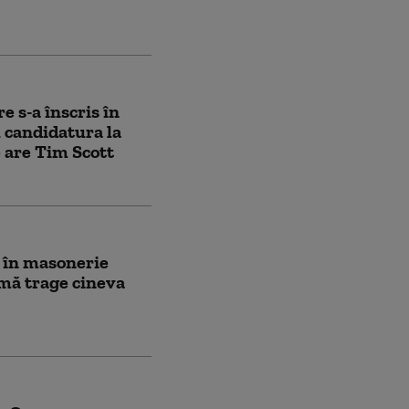
e s-a înscris în
 candidatura la
e are Tim Scott
i în masonerie
 mă trage cineva