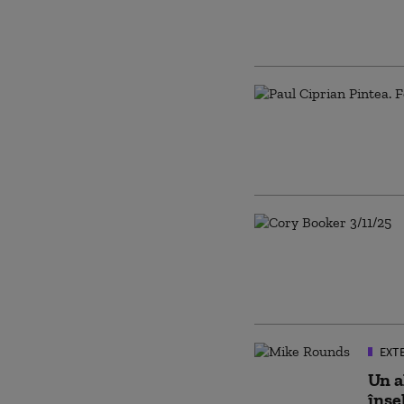
EXT
Un a
înșe