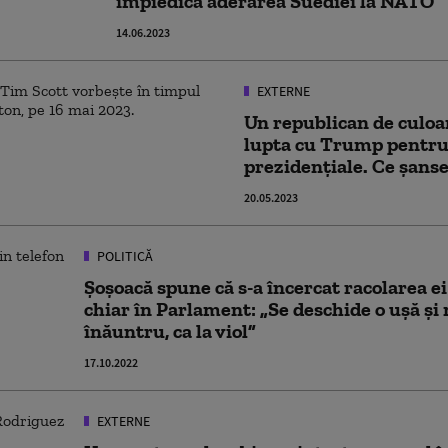
împiedică aderarea Suediei la NATO
14.06.2023
EXTERNE
Un republican de culoar
lupta cu Trump pentru
prezidențiale. Ce șans
20.05.2023
POLITICĂ
Șoșoacă spune că s-a încercat racolarea e
chiar în Parlament: „Se deschide o ușă și
înăuntru, ca la viol”
17.10.2022
EXTERNE