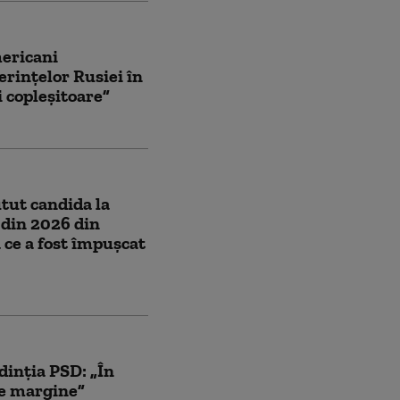
mericani
erințelor Rusiei în
i copleșitoare”
utut candida la
 din 2026 din
ce a fost împușcat
dinţia PSD: „În
pe margine”