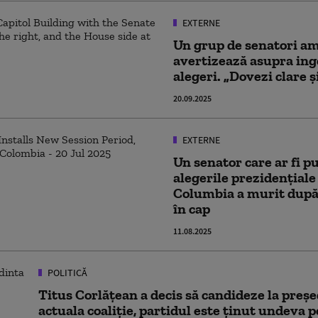
EXTERNE
Un grup de senatori a
avertizează asupra ing
alegeri. „Dovezi clare ș
20.09.2025
EXTERNE
Un senator care ar fi p
alegerile prezidențiale
Columbia a murit după 
în cap
11.08.2025
POLITICĂ
Titus Corlăţean a decis să candideze la preşe
actuala coaliție, partidul este ținut undeva 