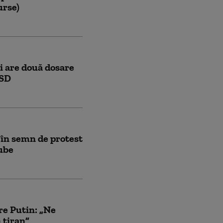
urse)
și are două dosare
PSD
 în semn de protest
gube
re Putin: „Ne
 tiran”