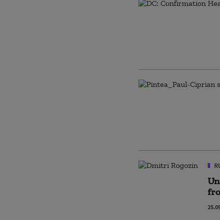
R
Un
fr
25.0