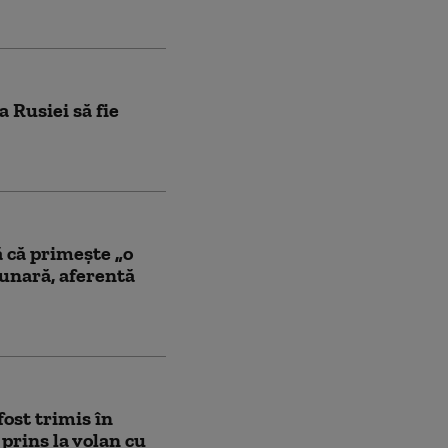
 Rusiei să fie
 că primește „o
unară, aferentă
fost trimis în
 prins la volan cu