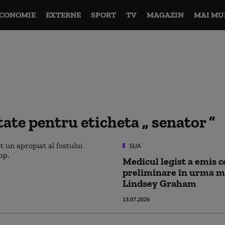
CONOMIE
EXTERNE
SPORT
TV
MAGAZIN
MAI MU
ltate pentru eticheta
senator
SUA
Medicul legist a emis c
preliminare în urma mo
Lindsey Graham
13.07.2026