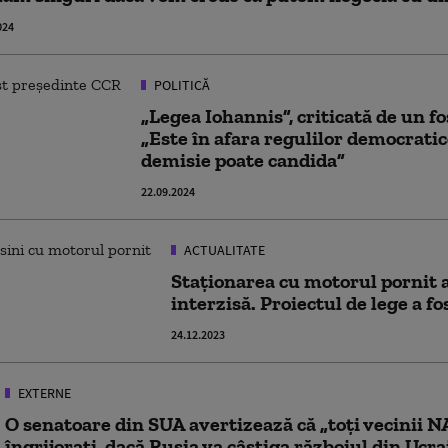
024
POLITICĂ
„Legea Iohannis”, criticată de un f
„Este în afara regulilor democratic
demisie poate candida”
22.09.2024
ACTUALITATE
Staţionarea cu motorul pornit a
interzisă. Proiectul de lege a f
24.12.2023
EXTERNE
O senatoare din SUA avertizează că „toți vecinii N
îngrijorați, dacă Rusia va câștiga războiul din Ucra