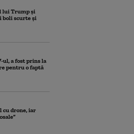
 lui Trump și
 boli scurte și
-ul, a fost prins la
re pentru o faptă
 cu drone, iar
osale”