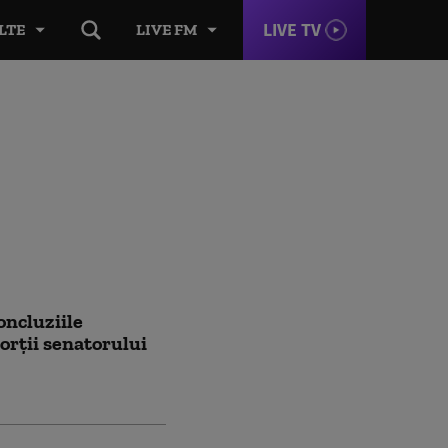
LIVE TV
LTE
LIVE FM
oncluziile
rții senatorului