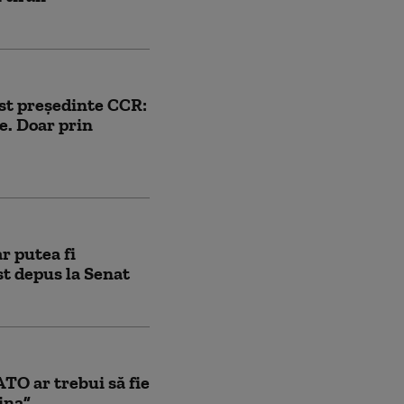
ost președinte CCR:
e. Doar prin
r putea fi
ost depus la Senat
ATO ar trebui să fie
ina”