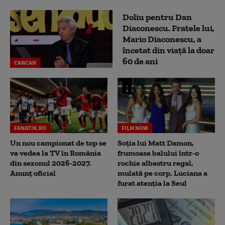
Doliu pentru Dan
Diaconescu. Fratele lui,
Mario Diaconescu, a
încetat din viață la doar
60 de ani
CANCAN
FANATIK.RO
FILM NOW
Un nou campionat de top se
Soția lui Matt Damon,
va vedea la TV în România
frumoasa balului într-o
din sezonul 2026-2027.
rochie albastru regal,
Anunț oficial
mulată pe corp. Luciana a
furat atenția la Seul