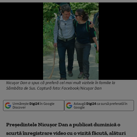
Nicușor Dan a spus că preferă cel mai mult vizitele în familie la
Sâmbăta de Sus. Captură foto: Facebook/Nicușor Dan
Urmărește
Digi24
în Google
Adaugă
Digi24
ca sursă preferată în
Discover
Google
Președintele Nicușor Dan a publicat duminică o
scurtă înregistrare video cu o vizită făcută, alături