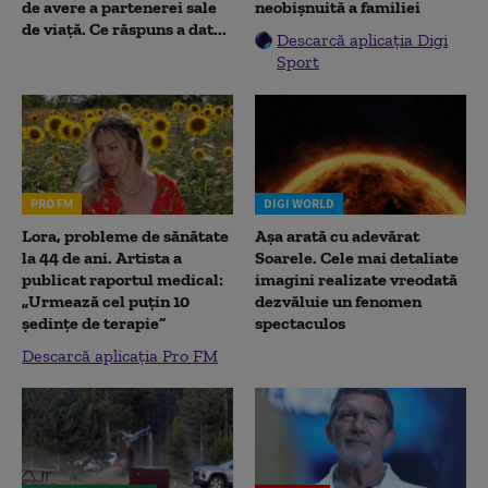
de avere a partenerei sale
neobișnuită a familiei
de viață. Ce răspuns a dat...
Descarcă aplicația Digi
Sport
PRO FM
DIGI WORLD
Lora, probleme de sănătate
Așa arată cu adevărat
la 44 de ani. Artista a
Soarele. Cele mai detaliate
publicat raportul medical:
imagini realizate vreodată
„Urmează cel puțin 10
dezvăluie un fenomen
ședințe de terapie”
spectaculos
Descarcă aplicația Pro FM