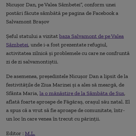
Nicuşor Dan, pe Valea Sâmbetei”, conform unei
postări făcute sâmbătă pe pagina de Facebook a
Salvamont Braşov
Şeful statului a vizitat
baza Salvamont de pe Valea
Sâmbetei
, unde i-a fost prezentate refugiul,
activitatea zilnică şi problemele cu care ne confruntă
zi de zi salvamontiştii.
De asemenea, președintele Nicușor Dan a lipsit de la
festivitățile de Ziua Marinei și a ales să meargă, de
Sfânta Maria,
la o mănăstire de la Sâmbăta de Sus
,
aflată foarte aproape de Făgăraș, orașul său natal. El
a spus că a vrut să fie aproape de comunitate, într-
un loc în care venea în trecut cu părinții.
Editor :
M.L.