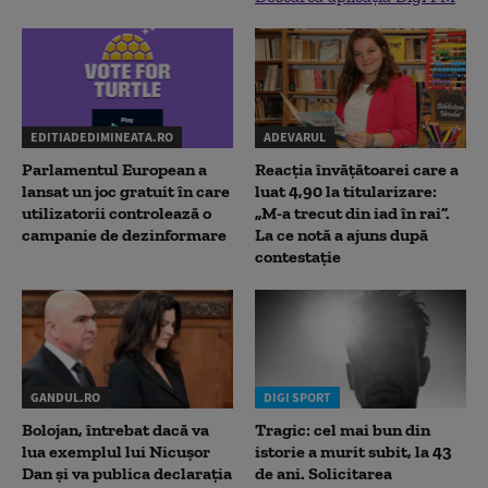
EDITIADEDIMINEATA.RO
ADEVARUL
Parlamentul European a
Reacția învățătoarei care a
lansat un joc gratuit în care
luat 4,90 la titularizare:
utilizatorii controlează o
„M-a trecut din iad în rai”.
campanie de dezinformare
La ce notă a ajuns după
contestație
GANDUL.RO
DIGI SPORT
Bolojan, întrebat dacă va
Tragic: cel mai bun din
lua exemplul lui Nicușor
istorie a murit subit, la 43
Dan și va publica declarația
de ani. Solicitarea