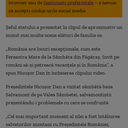
browser sau de
Gestionați preferințele
– e nevoie
sa accepti cookie-urile social media
Șeful statului a prezentat în clipul de aproximativ un
minut mai multe scene alături de familia sa
„România are locuri excepționale, cum este
Fereastra Mare de la Sâmbăta din Făgăraș. Invit pe
români să-și petreacă vacanțele și în România”, a
spus Nicușor Dan în încheierea clipului video.
Preşedintele Nicuşor Dan a vizitat sâmbătă baza
Salvamont de pe Valea Sâmbetei, salvamontiştii
prezentându-i problemele cu care se confruntă
„Cel mai important moment al zilei a fost întâlnirea
salvatorilor montani cu Preşedintele României,