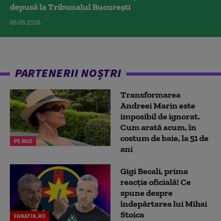
depusă la Tribunalul București
06.08.2026
PARTENERII NOȘTRI
Transformarea
Andreei Marin este
imposibil de ignorat.
Cum arată acum, în
costum de baie, la 51 de
PE ROZ
ani
Gigi Becali, prima
reacție oficială! Ce
spune despre
îndepărtarea lui Mihai
Stoica
FANATIK.RO