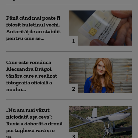
Până când mai poate fi
folosit buletinul vechi.
Autoritățile au stabilit
pentru cine se...
1
Cine este românca
Alecsandra Drăgoi,
tânăra care a realizat
fotografia oficială a
2
noului...
„Nu am mai văzut
niciodată așa ceva”:
Rusia a doborât o dronă
portugheză rară și o
3
va...