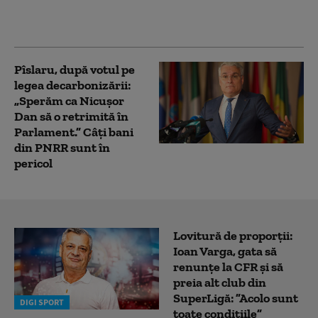
pot urmări în timp real
demersul
Pîslaru, după votul pe
legea decarbonizării:
„Sperăm ca Nicușor
Dan să o retrimită în
Parlament.” Câți bani
din PNRR sunt în
pericol
Lovitură de proporții:
Ioan Varga, gata să
renunțe la CFR și să
preia alt club din
SuperLigă: ”Acolo sunt
DIGI SPORT
toate condițiile”