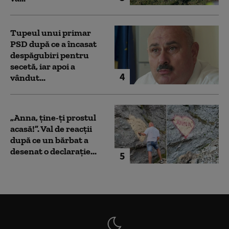
Tupeul unui primar
PSD după ce a încasat
despăgubiri pentru
secetă, iar apoi a
4
vândut...
„Anna, ţine-ţi prostul
acasă!”. Val de reacții
după ce un bărbat a
desenat o declarație...
5