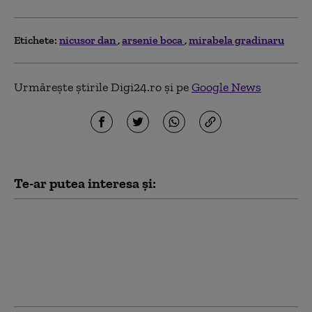
Etichete:
nicusor dan
arsenie boca
mirabela gradinaru
Urmărește știrile Digi24.ro și pe
Google News
Te-ar putea interesa și:
Ce spune Ilie Bolojan
despre publicarea
declarației de avere a
partenerei sale de viață