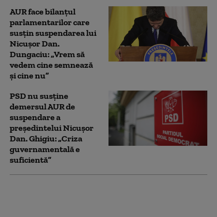
AUR face bilanțul
parlamentarilor care
susțin suspendarea lui
Nicușor Dan.
Dungaciu: „Vrem să
vedem cine semnează
și cine nu”
PSD nu susține
demersul AUR de
suspendare a
președintelui Nicușor
Dan. Ghigiu: „Criza
guvernamentală e
suficientă”
AUR a deschis un site
dedicat suspendării lui
Nicușor Dan: românii