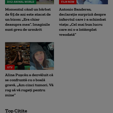
DIGI ANIMAL WORLD
FILM NOW
Momentul când un bărbat
Antonio Banderas,
de 65 de ani este atacat de
declarație surpriză despre
un bizon: „Era chiar
infarctul care i-a schimbat
deasupra mea”. Imaginile
viața: „Cel mai bun lucru
sunt greu de urmărit
care mi s-a întâmplat
vreodată”
UTV
Alina Pușcău a dezvăluit că
se confruntă cu o boală
gravă. „Am cinci tumori. Vă
rog să vă rugați pentru
mine”
Top Citite