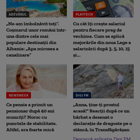
ADEVĂRUL
PLAYTECH
„Ne-am îmbolnăvit toți”.
Cu cât îți crește salariul
Coșmarul unor români într-
pentru fiecare prag de
una dintre cele mai
vechime. Cum se aplică
populare destinații din
majorările din noua Lege a
Albania: „Apa mirosea a
salarizării după 3, 5, 10, 15
canalizare”
și...
NEWSWEEK
DIGI FM
Ce pensie a primit un
„Anna, ţine-ţi prostul
pensionar după 40 ani
acasă!" Reacţii după ce un
munciți? Noroc cu
bărbat a desenat o
punctele de stabilitate.
declaraţie de dragoste pe o
Altfel, era foarte mică
stâncă, în Transfăgărăşan
Descarcă aplicația Digi FM