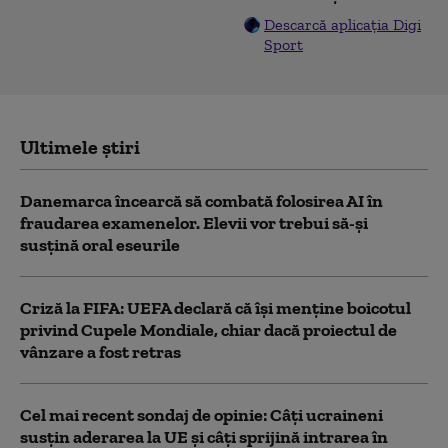
Descarcă aplicația Digi
Sport
Ultimele știri
Danemarca încearcă să combată folosirea AI în
fraudarea examenelor. Elevii vor trebui să-şi
susţină oral eseurile
Criză la FIFA: UEFA declară că îşi menţine boicotul
privind Cupele Mondiale, chiar dacă proiectul de
vânzare a fost retras
Cel mai recent sondaj de opinie: Câți ucraineni
susțin aderarea la UE și câți sprijină intrarea în