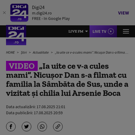
Digi24
VIEW
m.digi24.ro
FREE - In Google Play
LIVE TV
LIVE FM
HOME
Știri
Actualitate
„Ia uite ce v-a cules mami”. Nicușor Dan s-a filmat cu familia la Sâmbăta de Sus, unde a vizitat și chilia lui Arsenie Boca
VIDEO
„Ia uite ce v-a cules
mami”. Nicușor Dan s-a filmat cu
familia la Sâmbăta de Sus, unde a
vizitat și chilia lui Arsenie Boca
Data actualizării:
17.08.2025 21:01
Data publicării:
17.08.2025 20:59