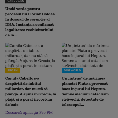
GANDUL.RO
Undă verde pentru
procesul lui Florian Coldea
în dosarul de corupție al
DNA. Instanța a confirmat
legalitatea rechizitoriului
de la...
PRO FM
DIGI WORLD
Camila Cabello s-a
Un „intrus” de mărimea
despărțit de iubitul
planetei Pluto a provocat
miliardar, dar nu stă să
haos în jurul lui Neptun.
plângă. A ajuns în Grecia, la
Semne ale unui cataclism
plajă, și a pozat în costum
străvechi, detectate de
de baie
telescopul...
Descarcă aplicația Pro FM