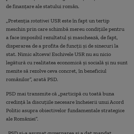
de finanţare ale statului român.
„Pretenţia
rotativei
USR este în fapt un tertip
meschin prin care schimbă mereu condiţiile pentru
a face imposibil rezultatul şi maschează, de fapt,
disperarea de a profita de funcţii şi de sinecuri la
stat. Nimic altceva! Eschivele USR nu au nicio
legătură cu realitatea economică şi socială şi nu sunt
menite să rezolve ceva concret, în beneficiul
românilor”, arată PSD.
PSD mai transmite că „participă cu toată buna
credinţă la discuţiile necesare încheierii unui Acord
Politic asupra obiectivelor fundamentale strategice
ale României”.
„PSD şi-a asumat guvernarea şi a dat mandat