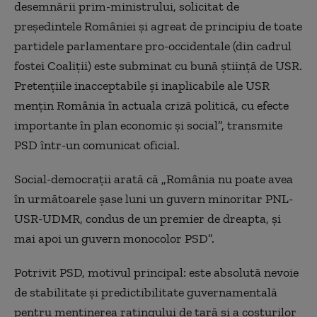
desemnării prim-ministrului, solicitat de
preşedintele României şi agreat de principiu de toate
partidele parlamentare pro-occidentale (din cadrul
fostei Coaliţii) este subminat cu bună ştiinţă de USR.
Pretenţiile inacceptabile şi inaplicabile ale USR
menţin România în actuala criză politică, cu efecte
importante în plan economic şi social”, transmite
PSD într-un comunicat oficial.
Social-democraţii arată că „România nu poate avea
în următoarele şase luni un guvern minoritar PNL-
USR-UDMR, condus de un premier de dreapta, şi
mai apoi un guvern monocolor PSD”.
Potrivit PSD, motivul principal: este absolută nevoie
de stabilitate şi predictibilitate guvernamentală
pentru menţinerea ratingului de ţară şi a costurilor