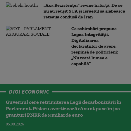
„Axa Rezistenței” revine în forță. De ce
nu au reușit SUA și Israelul să slăbească
rețeaua condusă de Iran
Ce schimbări propune
Legea Integrității.
Digitalizarea
declarațiilor de avere,
respinsă de politicieni:
„Nu toată lumea e
capabilă”
DIGI ECONOMIC
Guvernul cere retrimiterea Legii decarbonizării în
Parlament. Pîslaru avertizează că sunt puse în joc
granturi PNRR de 5 miliarde euro
05.08.2026