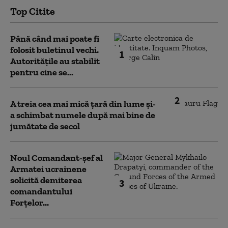
Top Citite
Până când mai poate fi
folosit buletinul vechi.
1
Autoritățile au stabilit
pentru cine se...
2
A treia cea mai mică țară din lume și-
a schimbat numele după mai bine de
jumătate de secol
Noul Comandant-șef al
Armatei ucrainene
solicită demiterea
3
comandantului
Forțelor...