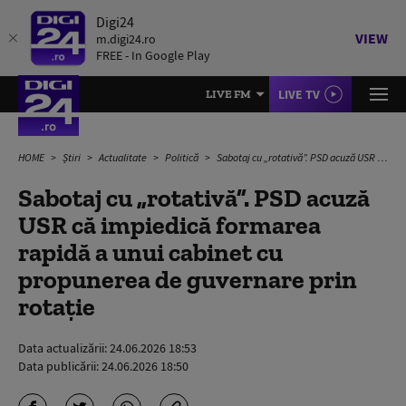
Digi24
VIEW
m.digi24.ro
FREE - In Google Play
LIVE TV
LIVE FM
HOME
Știri
Actualitate
Politică
Sabotaj cu „rotativă”. PSD acuză USR că impiedică formarea rapidă a unui cabinet cu propunerea de guvernare prin rotație
Sabotaj cu „rotativă”. PSD acuză
USR că impiedică formarea
rapidă a unui cabinet cu
propunerea de guvernare prin
rotație
Data actualizării:
24.06.2026 18:53
Data publicării:
24.06.2026 18:50