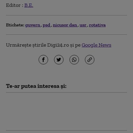
Editor :
B.E.
Etichete:
guvern
psd
nicusor dan
usr
rotativa
Urmărește știrile Digi24.ro și pe
Google News
Te-ar putea interesa și:
Aplicaţia de cadastru şi carte
funciară e-Terra este mai aproape de
remediere. Care este stadiul testelor
făcute de autorități