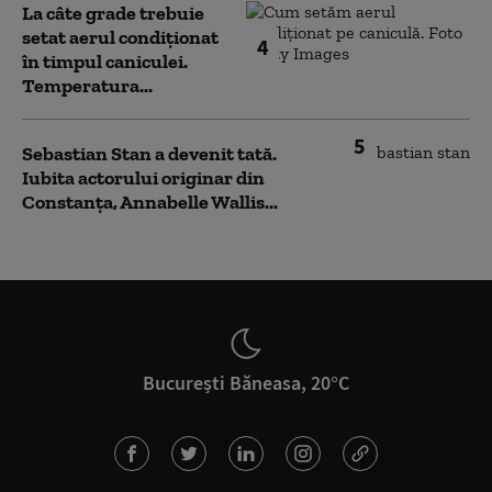
La câte grade trebuie
setat aerul condiționat
4
în timpul caniculei.
Temperatura...
5
Sebastian Stan a devenit tată.
Iubita actorului originar din
Constanța, Annabelle Wallis...
București Băneasa, 20°C