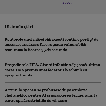
Sport
Ultimele știri
Routerele unei mărci chinezești conțin o portiță de
acces ascunsă care face rețeaua vulnerabilă:
comunică la fiecare 35 de secunde
Președintele FIFA, Gianni Infantino, îşi joacă ultima
carte. Ce a promis unei federații la schimb cu
sprijinul public
Acţiunile SpaceX se prăbuşesc după explozia
cheltuielilor pentru AI şi apropierea termenului la
care expiră restricţiile de vânzare