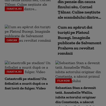
din pensie din cauza
finului său, Cornel
FANATIK.RO
Țălnar. Culise neștiute
ale scandalului dintre...
Cum au apărut doi
turiști pe Platoul
Bucegi. Imaginile
CANCAN
publicate de Salvamont
Prahova au revoltat
românii
FANATIK.RO
Catastrofă pe stadion! Un
FILM NOW
fotbalist a murit după ce a
Sebastian Stan a devenit
fost lovit de fulger. Video
tată. Annabelle Wallis,
iubita actorului originar
din Constanța, a născut