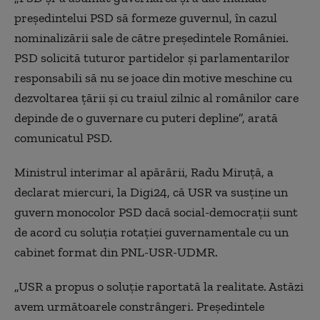
preşedintelui PSD să formeze guvernul, în cazul
nominalizării sale de către preşedintele României.
PSD solicită tuturor partidelor şi parlamentarilor
responsabili să nu se joace din motive meschine cu
dezvoltarea ţării şi cu traiul zilnic al românilor care
depinde de o guvernare cu puteri depline”, arată
comunicatul PSD.
Ministrul interimar al apărării, Radu Miruţă, a
declarat miercuri, la Digi24, că USR va susține un
guvern monocolor PSD dacă social-democrații sunt
de acord cu soluția rotației guvernamentale cu un
cabinet format din PNL-USR-UDMR.
„USR a propus o soluție raportată la realitate. Astăzi
avem următoarele constrângeri. Președintele