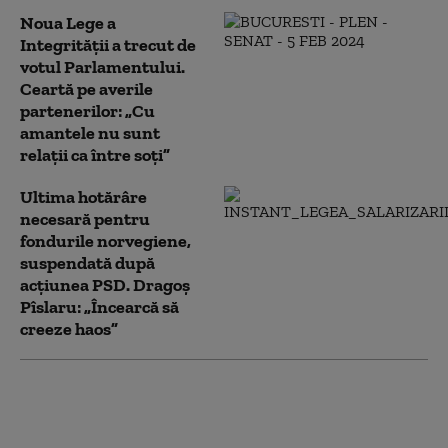
Noua Lege a
Integrității a trecut de
votul Parlamentului.
Ceartă pe averile
partenerilor: „Cu
amantele nu sunt
relații ca între soți”
Ultima hotărâre
necesară pentru
fondurile norvegiene,
suspendată după
acțiunea PSD. Dragoș
Pîslaru: „Încearcă să
creeze haos”
Ilie Bolojan, întâlnire cu
patronatele la Palatul Victoria.
Ce au discutat despre taxe,