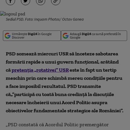
Sediul PSD. Foto: Inquam Photos/ Octav Ganea
Urmărește
Digi24
în Google
Adaugă
Digi24
ca sursă preferată în
Discover
Google
PSD somează miercuri USR să înceteze sabotarea
formării rapide a unui guvern funcţional, arătând
că
pretenţia „rotativei” USR
este în fapt un tertip
meschin prin care schimbă mereu condiţiile pentru
a face imposibil rezultatul. PSD transmite
că„”participă cu toată buna credinţă la discuţiile
necesare încheierii unui Acord Politic asupra
obiectivelor fundamentale strategice ale României”.
„PSD constată că Acordul Politic premergător