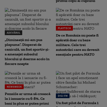
primul copil al cuplului
PLAYTECH
ADEVĂRUL
De ce România nu poate fi
„Dimineață mi-am pus
apărată doar cu baze
plapuma”. Disperat de
militare. Cele trei
caniculă, un fost sportiv și-
autostrăzi care au devenit
a amenajat subsolul
esențiale pentru NATO
blocului și doarme acolo în
fiecare noapte
NEWSWEEK
Pensiile ar urma să crească
DIGI FM
la 1 ianuarie cu 6-8%. Ce
Un fost pilot de Formula 1
bani în plus ar putea primi