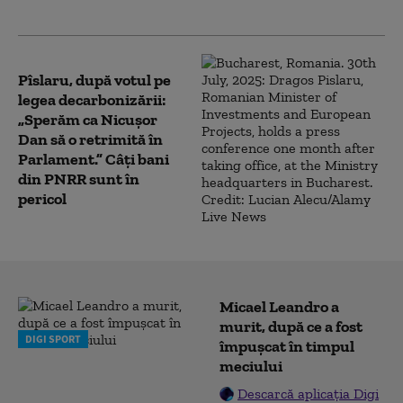
energie și investiții
Pîslaru, după votul pe
legea decarbonizării:
„Sperăm ca Nicușor
Dan să o retrimită în
Parlament.” Câți bani
din PNRR sunt în
pericol
Micael Leandro a
murit, după ce a fost
DIGI SPORT
împușcat în timpul
meciului
Descarcă aplicația Digi