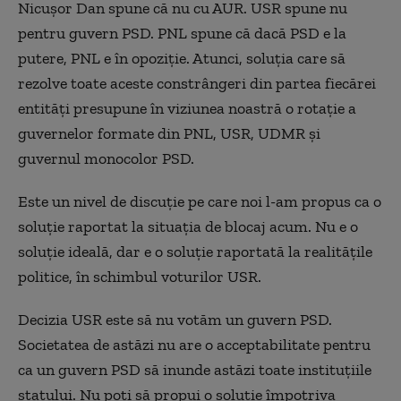
Nicușor Dan spune că nu cu AUR. USR spune nu
pentru guvern PSD. PNL spune că dacă PSD e la
putere, PNL e în opoziție. Atunci, soluția care să
rezolve toate aceste constrângeri din partea fiecărei
entități presupune în viziunea noastră o rotație a
guvernelor formate din PNL, USR, UDMR și
guvernul monocolor PSD.
Este un nivel de discuție pe care noi l-am propus ca o
soluție raportat la situația de blocaj acum. Nu e o
soluție ideală, dar e o soluție raportată la realitățile
politice, în schimbul voturilor USR.
Decizia USR este să nu votăm un guvern PSD.
Societatea de astăzi nu are o acceptabilitate pentru
ca un guvern PSD să inunde astăzi toate instituțiile
statului. Nu poți să propui o soluție împotriva