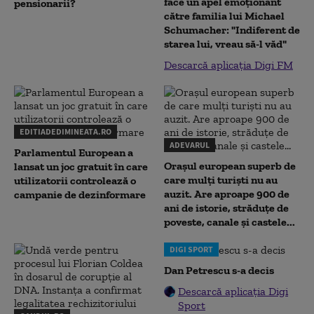
face un apel emoționant
pensionarii?
către familia lui Michael
Schumacher: "Indiferent de
starea lui, vreau să-l văd"
Descarcă aplicația Digi FM
EDITIADEDIMINEATA.RO
ADEVARUL
Parlamentul European a
Orașul european superb de
lansat un joc gratuit în care
care mulți turiști nu au
utilizatorii controlează o
auzit. Are aproape 900 de
campanie de dezinformare
ani de istorie, străduțe de
poveste, canale și castele...
DIGI SPORT
Dan Petrescu s-a decis
Descarcă aplicația Digi
Sport