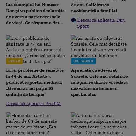
lua exemplul lui Nicușor
de ani. Solicitarea
Dan și va publica declarația
neobișnuită a familiei
de avere a partenerei sale
Descarcă aplicația Digi
de viață. Ce răspuns a dat...
Sport
PRO FM
DIGI WORLD
Lora, probleme de sănătate
Așa arată cu adevărat
la 44 de ani. Artista a
Soarele. Cele mai detaliate
publicat raportul medical:
imagini realizate vreodată
„Urmează cel puțin 10
dezvăluie un fenomen
ședințe de terapie”
spectaculos
Descarcă aplicația Pro FM