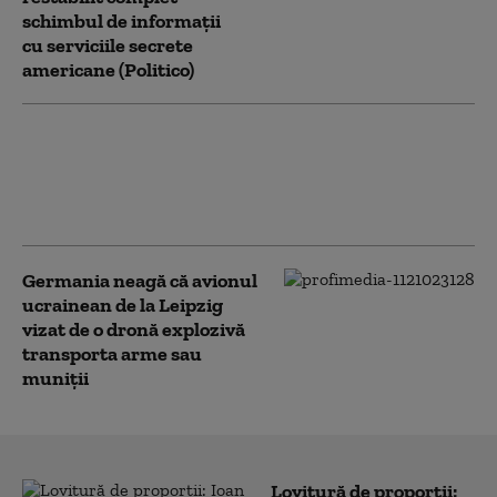
schimbul de informații
cu serviciile secrete
americane (Politico)
Văduva activistului Navalnîi
îndeamnă ruşii să voteze partidul
liberal Iabloko, formațiune care se
opune continuării războiului
Germania neagă că avionul
ucrainean de la Leipzig
vizat de o dronă explozivă
transporta arme sau
muniţii
Lovitură de proporții: