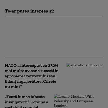
Te-ar putea interesa și:
Bloomberg: Economia
de război a Rusiei
alimentează creşteri
salariale pe care
companiile nu şi le
permit
NATO a interceptat cu 250%
mai multe avioane rusești în
apropierea teritoriului său.
Bilanț îngrijorător: „Cifrele
nu mint”
„Toată lumea iubește
învingătorii”. Ucraina a
restabilit complet