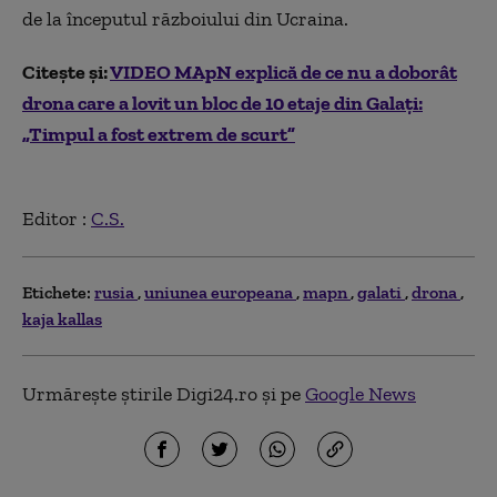
de la începutul războiului din Ucraina.
Citește și:
VIDEO MApN explică de ce nu a doborât
drona care a lovit un bloc de 10 etaje din Galați:
„Timpul a fost extrem de scurt”
Editor :
C.S.
Etichete:
rusia
uniunea europeana
mapn
galati
drona
kaja kallas
Urmărește știrile Digi24.ro și pe
Google News