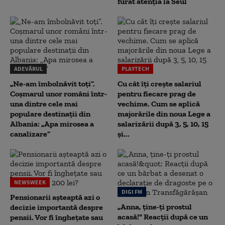
furat atenția la Seul
ADEVĂRUL
PLAYTECH
„Ne-am îmbolnăvit toți”.
Cu cât îți crește salariul
Coșmarul unor români într-
pentru fiecare prag de
una dintre cele mai
vechime. Cum se aplică
populare destinații din
majorările din noua Lege a
Albania: „Apa mirosea a
salarizării după 3, 5, 10, 15
canalizare”
și...
NEWSWEEK
DIGI FM
Pensionarii așteaptă azi o
„Anna, ţine-ţi prostul
decizie importantă despre
acasă!" Reacţii după ce un
pensii. Vor fi înghețate sau