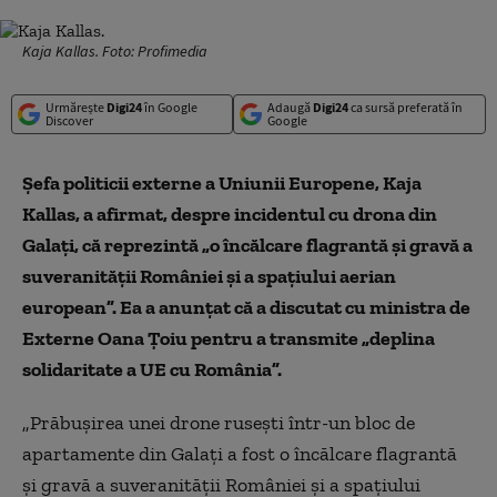
Kaja Kallas. Foto: Profimedia
Urmărește
Digi24
în Google
Adaugă
Digi24
ca sursă preferată în
Discover
Google
Șefa politicii externe a Uniunii Europene, Kaja
Kallas, a afirmat, despre incidentul cu drona din
Galați, că reprezintă „o încălcare flagrantă și gravă a
suveranității României și a spațiului aerian
european”. Ea a anunțat că a discutat cu ministra de
Externe Oana Țoiu pentru a transmite „deplina
solidaritate a UE cu România”.
„Prăbușirea unei drone rusești într-un bloc de
apartamente din Galați a fost o încălcare flagrantă
și gravă a suveranității României și a spațiului