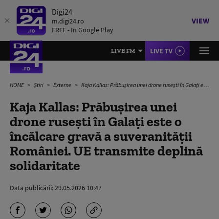
Digi24
VIEW
m.digi24.ro
FREE - In Google Play
LIVE TV
LIVE FM
HOME
Știri
Externe
Kaja Kallas: Prăbușirea unei drone rusești în Galați este o încălcare gravă a suveranității României. UE transmite deplină solidaritate
Kaja Kallas: Prăbușirea unei
drone rusești în Galați este o
încălcare gravă a suveranității
României. UE transmite deplină
solidaritate
Data publicării:
29.05.2026 10:47