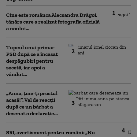
1
Cine este românca Alecsandra Drăgoi,
tânăra care a realizat fotografia oficială
a noului...
Tupeul unui primar
2
PSD după ce a încasat
despăgubiri pentru
secetă, iar apoi a
vândut...
„Anna, ţine-ţi prostul
acasă!”. Val de reacții
3
după ce un bărbat a
desenat o declarație...
4
SRI, avertisment pentru români: „Nu