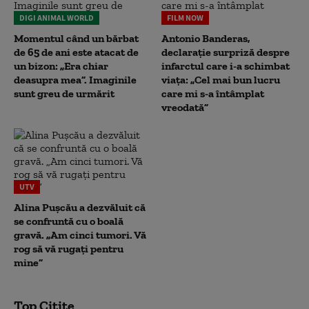
DIGI ANIMAL WORLD
FILM NOW
Momentul când un bărbat
Antonio Banderas,
de 65 de ani este atacat de
declarație surpriză despre
un bizon: „Era chiar
infarctul care i-a schimbat
deasupra mea”. Imaginile
viața: „Cel mai bun lucru
sunt greu de urmărit
care mi s-a întâmplat
vreodată”
UTV
Alina Pușcău a dezvăluit că
se confruntă cu o boală
gravă. „Am cinci tumori. Vă
rog să vă rugați pentru
mine”
Top Citite