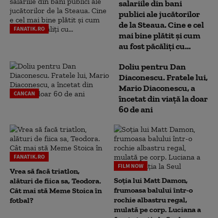
salariile din bani
publici ale jucătorilor
de la Steaua. Cine e cel
FANATIK.RO
mai bine plătit și cum
au fost păcăliți cu...
Doliu pentru Dan
Diaconescu. Fratele lui,
Mario Diaconescu, a
CANCAN
încetat din viață la doar
60 de ani
FANATIK.RO
FILM NOW
Vrea să facă triatlon,
Soția lui Matt Damon,
alături de fiica sa, Teodora.
frumoasa balului într-o
Cât mai stă Meme Stoica în
rochie albastru regal,
fotbal?
mulată pe corp. Luciana a