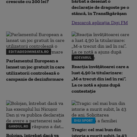
bărbat a desenat o
crescute cu 200 lei?
declaraţie de dragoste pe o
stâncă, în Transfăgărăşan
Descarcă aplicația Digi FM
EDITIADEDIMINEATA.RO
ADEVARUL
Parlamentul European a
Reacția învățătoarei care a
lansat un joc gratuit în care
luat 4,90 la titularizare:
utilizatorii controlează o
„M-a trecut din iad în rai”.
campanie de dezinformare
La ce notă a ajuns după
contestație
DIGI SPORT
GANDUL.RO
Tragic: cel mai bun din
Bolojan, întrebat dacă va
istorie a murit subit, la 43